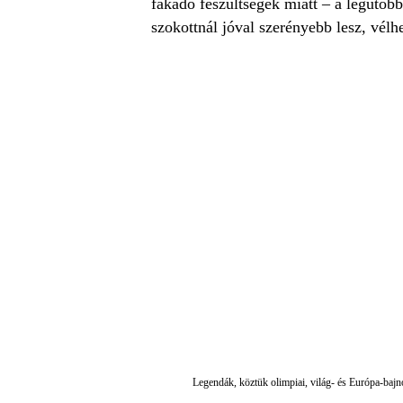
fakadó feszültségek miatt – a legutób
szokottnál jóval szerényebb lesz, vélh
Legendák, köztük olimpiai, világ- és Európa-bajn