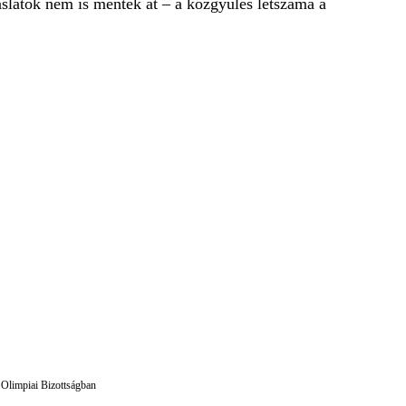
aslatok nem is mentek át – a közgyűlés létszáma a
 Olimpiai Bizottságban