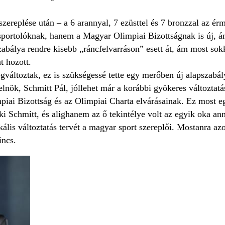
zereplése után – a 6 arannyal, 7 ezüsttel és 7 bronzzal az érm
sportolóknak, hanem a Magyar Olimpiai Bizottságnak is új, á
bálya rendre kisebb „ráncfelvarráson” esett át, ám most sokka
t hozott.
változtak, ez is szükségessé tette egy merőben új alapszabá
nök, Schmitt Pál, jóllehet már a korábbi gyökeres változtat
iai Bizottság és az Olimpiai Charta elvárásainak. Ez most eg
ki Schmitt, és alighanem az ő tekintélye volt az egyik oka an
ális változtatás tervét a magyar sport szereplői. Mostanra az
incs.