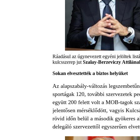
Ráadásul az úgynevezett egyéni jelöltek list
kulcsszerep jut
Szalay-Berzeviczy Attilána
Sokan elvesztették a biztos helyüket
Az alapszabály-változás legszembetűn
sportágak 120, további szervezetek pe
együtt 200 felett volt a MOB-tagok sz
jelentősen mérséklődött, vagyis Kulcsá
rövid időn belül a második gyökeres al
delegáló szervezettől egyszerűen elvet