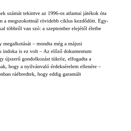
ek számát tekintve az 1996-os atlantai játékok óta
m a megszokottnál rövidebb ciklus kezdődött. Egy-
l többről van szó: a szeptember elejétől életbe
ly megalkotását – mondta még a májusi
ás indoka is ez volt – Az előző dokumentum
y újszerű gondolkozást tükröz, elfogadta a
nak, hogy a nyilvánvaló érdeksérelem ellenére –
onban ráébredtek, hogy eddig garantált