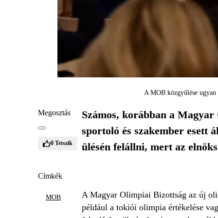
A MOB közgyűlése ugyan me
Megosztás
Számos, korábban a Magyar Ol
sportoló és szakember esett á
0
Tetszik
ülésén felállni, mert az elnö
Címkék
A Magyar Olimpiai Bizottság az új oli
MOB
például a tokiói olimpia értékelése vag