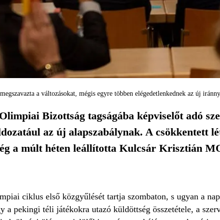
gszavazta a változásokat, mégis egyre többen elégedetlenkednek az új iránny
impiai Bizottság tagságába képviselőt adó sze
ldozatául az új alapszabálynak. A csökkentett l
kség a múlt héten leállította Kulcsár Krisztián 
mpiai ciklus első közgyűlését tartja szombaton, s ugyan a na
y a pekingi téli játékokra utazó küldöttség összetétele, a sze