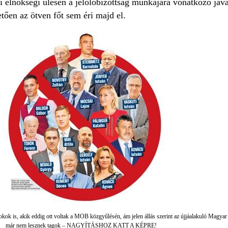
bi elnökségi ülésen a jelölőbizottság munkájára vonatkozó jav
etően az ötven főt sem éri majd el.
okok is, akik eddig ott voltak a MOB közgyűlésén, ám jelen állás szerint az újjáalakuló Magyar
már nem lesznek tagok – NAGYÍTÁSHOZ KATT A KÉPRE!