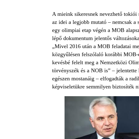
A mieink sikeresnek nevezhető tokiói s
az idei a legjobb mutató – nemcsak a 
egy olimpiai etap végén a MOB alapsza
lépő dokumentum jelentős változásoka
„Mivel 2016 után a MOB feladatai meg
közgyűlésen felszólaló korábbi MOB-el
kevésbé felelt meg a Nemzetközi Olimp
törvényszék és a NOB is” – jelentette 
egészen mostanáig – elfogadták a radik
képviseletükre semmilyen biztosíték n