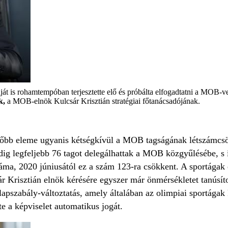
áját is rohamtempóban terjesztette elő és próbálta elfogadtatni a MOB-
k,
a MOB-elnök Kulcsár Krisztián stratégiai főtanácsadójának.
őbb eleme ugyanis kétségkívül a MOB tagságának létszámcsök
dig legfeljebb 76 tagot delegálhattak a MOB közgyűlésébe, s 
áma, 2020 júniusától ez a szám 123-ra csökkent. A sportágak é
r Krisztián elnök kérésére egyszer már önmérsékletet tanúsíto
apszabály-változtatás, amely általában az olimpiai sportágak
te a képviselet automatikus jogát.