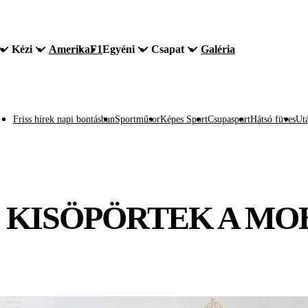
Kézi
Amerika
F1
Egyéni
Csapat
Galéria
Friss hírek napi bontásban
Sportműsor
Képes Sport
Csupasport
Hátsó füves
Utá
 KISÖPÖRTEK A M