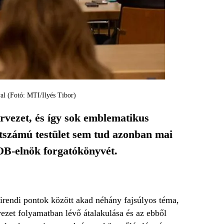
al (Fotó: MTI/Ilyés Tibor)
rvezet, és így sok emblematikus
étszámú testület sem tud azonban mai
MOB-elnök forgatókönyvét.
pirendi pontok között akad néhány fajsúlyos téma,
rvezet folyamatban lévő átalakulása és az ebből