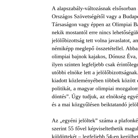
A alapszabály-változásnak elsősorban 
Országos Szövetségétől vagy a Budap
Társaságon vagy éppen az Olimpiai B
nekik mostantól erre nincs lehetőségük
jelölőbizottság tett volna javaslatot,
némiképp meglepő összetétellel. Abban
olimpiai bajnok kajakos, Dónusz Éva, 
ilyen szinten legfeljebb csak érintől
utóbbi elnöke lett a jelölőbizottságn
kiadott közleményében többek között 
politikát, a magyar olimpiai mozgalom
döntés”. Úgy tudjuk, az elnökség egyér
és a mai közgyűlésen beiktatandó jelöl
Az „egyéni jelöltek” száma a plafonké
szerint 55 fővel képviseltethetik mag
küldöttekét – legfeljebb 54-en kerülh