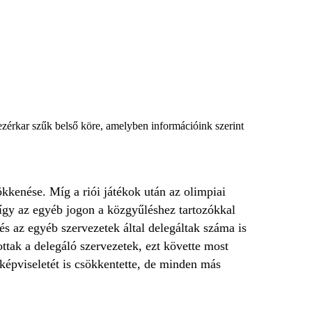
vezérkar szűk belső köre, amelyben információink szerint
kenése. Míg a riói játékok után az olimpiai
így az egyéb jogon a közgyűléshez tartozókkal
s az egyéb szervezetek által delegáltak száma is
ttak a delegáló szervezetek, ezt követte most
 képviseletét is csökkentette, de minden más