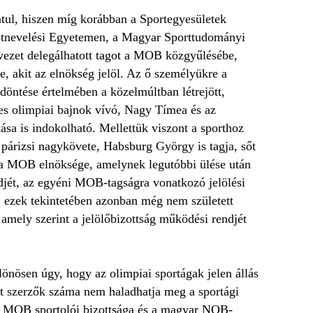
tul, hiszen míg korábban a Sport­egyesületek
stnevelési Egyetemen, a Magyar Sporttudományi
ezet delegálhatott tagot a MOB közgyűlésébe,
e, akit az elnökség jelöl. Az ő személyükre a
 döntése értelmében a közelmúltban létrejött,
res olimpiai bajnok vívó, Nagy Tímea és az
sa is indokolható. Mellettük viszont a sporthoz
 párizsi nagykövete, Habsburg György is tagja, sőt
i a MOB elnöksége, amelynek legutóbbi ülése után
jét, az egyéni MOB-tagságra vonatkozó jelölési
, ezek tekintetében azonban még nem született
 amely szerint a jelölőbizottság működési rendjét
önösen úgy, hogy az olimpiai sportágak jelen állás
ot szerzők száma nem haladhatja meg a sportági
t a MOB sportolói bizottsága és a magyar NOB-