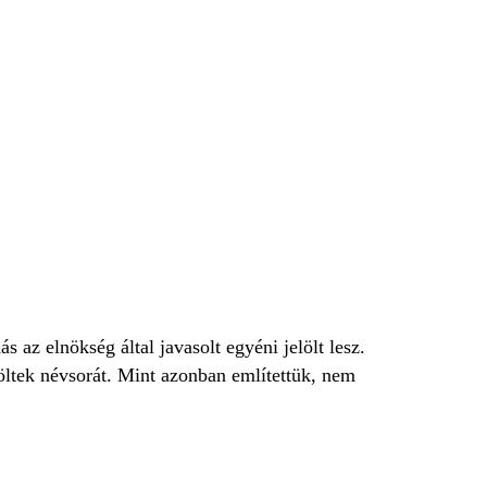
az elnökség által javasolt egyéni jelölt lesz.
löltek névsorát. Mint azonban említettük, nem