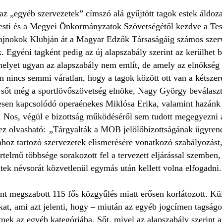
az „egyéb szervezetek” címszó alá gyűjtött tagok estek áldoza
esti és a Megyei Önkormányzatok Szövetségétől kezdve a Te
ajnokok Klubján át a Magyar Edzők Társaságáig számos szerv
. Egyéni tagként pedig az új alapszabály szerint az kerülhet b
 amelyet ugyan az alapszabály nem említ, de amely az elnökség
 nincs semmi váratlan, hogy a tagok között ott van a kétsze
sőt még a sportlövőszövetség elnöke, Nagy György beválasztá
egesen kapcsolódó operaénekes Miklósa Erika, valamint hazánk
ak. Nos, végül e bizottság működéséről sem tudott megegyezn
ez olvasható: „Tárgyalták a MOB jelölőbizottságának ügyrend
hoz tartozó szervezetek elismerésére vonatkozó szabályozást
telmű többsége sorakozott fel a tervezett eljárással szemben,
tek névsorát közvetlenül egymás után kellett volna elfogadni.
nt megszabott 115 fős közgyűlés miatt erősen korlátozott. Kül
ukat, ami azt jelenti, hogy – miután az egyéb jogcímen tagság
etnek az egyéb kategóriába. Sőt, mivel az alapszabály szerin