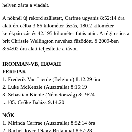
helyen zárta a viadalt.
A nőknél új rekord született, Carfrae ugyanis 8:52:14 óra
alatt ért célba 3.86 kilométer úszás, 180.2 kilométer
kerékpározás és 42.195 kilométer futás után. A régi csúcs a
brit Chrissie Wellington nevéhez fűződött, ő 2009-ben
8:54:02 óra alatt teljesítette a távot.
IRONMAN-VB, HAWAII
FÉRFIAK
1. Frederik Van Lierde (Belgium) 8:12:29 óra
2. Luke McKenzie (Ausztrália) 8:15:19
3. Sebastian Kienle (Németország) 8:19:24
...105. Csőke Balázs 9:14:20
NŐK
1. Mirinda Carfrae (Ausztrália) 8:52:14 óra
2. Rachel Joyce (Nagy-Britannia) 8:57:28