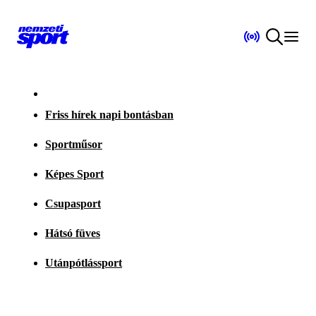
Friss hírek napi bontásban
Sportműsor
Képes Sport
Csupasport
Hátsó füves
Utánpótlássport