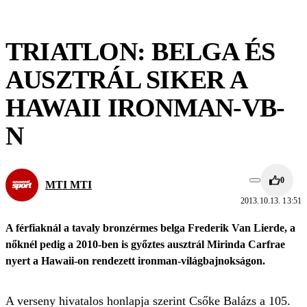
TRIATLON: BELGA ÉS
AUSZTRÁL SIKER A
HAWAII IRONMAN-VB-
N
0
MTI MTI
2013.10.13. 13:51
A férfiaknál a tavaly bronzérmes belga Frederik Van Lierde, a
nőknél pedig a 2010-ben is győztes ausztrál Mirinda Carfrae
nyert a Hawaii-on rendezett ironman-világbajnokságon.
A verseny hivatalos honlapja szerint Csőke Balázs a 105.