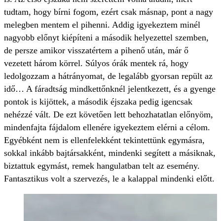
tudtam, hogy bírni fogom, ezért csak másnap, pont a nagy
melegben mentem el pihenni. Addig igyekeztem minél
nagyobb előnyt kiépíteni a második helyezettel szemben,
de persze amikor visszatértem a pihenő után, már ő
vezetett három körrel. Súlyos órák mentek rá, hogy
ledolgozzam a hátrányomat, de legalább gyorsan repült az
idő… A fáradtság mindkettőnknél jelentkezett, és a gyenge
pontok is kijöttek, a második éjszaka pedig igencsak
nehézzé vált. De ezt követően lett behozhatatlan előnyöm,
mindenfajta fájdalom ellenére igyekeztem elérni a célom.
Egyébként nem is ellenfelekként tekintettünk egymásra,
sokkal inkább bajtársakként, mindenki segített a másiknak,
biztattuk egymást, remek hangulatban telt az esemény.
Fantasztikus volt a szervezés, le a kalappal mindenki előtt.