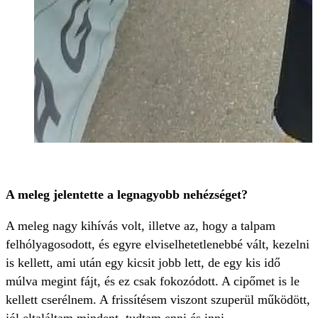
A meleg jelentette a legnagyobb nehézséget?
A meleg nagy kihívás volt, illetve az, hogy a talpam
felhólyagosodott, és egyre elviselhetetlenebbé vált, kezelni
is kellett, ami után egy kicsit jobb lett, de egy kis idő
múlva megint fájt, és ez csak fokozódott. A cipőmet is le
kellett cserélnem. A frissítésem viszont szuperül működött,