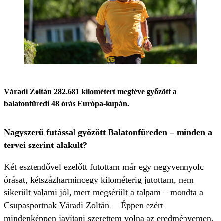
Váradi Zoltán 282.681 kilométert megtéve győzött a
balatonfüredi 48 órás Európa-kupán.
Nagyszerű futással győzött Balatonfüreden – minden a
tervei szerint alakult?
Két esztendővel ezelőtt futottam már egy negyvennyolc
órásat, kétszázharmincegy kilométerig jutottam, nem
sikerült valami jól, mert megsérült a talpam – mondta a
Csupasportnak Váradi Zoltán. – Éppen ezért
mindenképpen javítani szerettem volna az eredményemen,