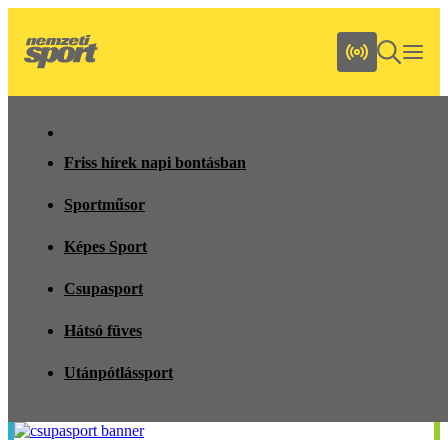
Friss hírek napi bontásban
Sportműsor
Képes Sport
Csupasport
Hátsó füves
Utánpótlássport