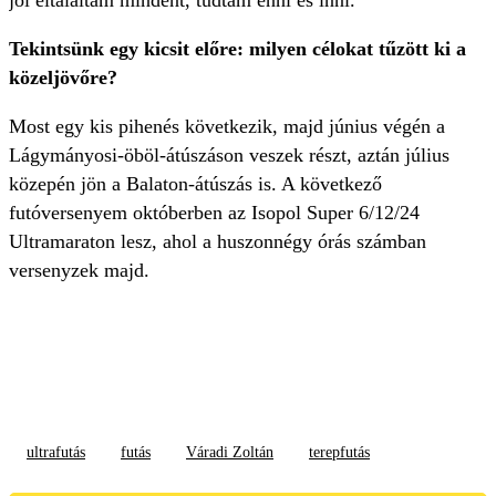
jól eltaláltam mindent, tudtam enni és inni.
Tekintsünk egy kicsit előre: milyen célokat tűzött ki a
közeljövőre?
Most egy kis pihenés következik, majd június végén a
Lágymányosi-öböl-átúszáson veszek részt, aztán július
közepén jön a Balaton-átúszás is. A következő
futóversenyem októberben az Isopol Super 6/12/24
Ultramaraton lesz, ahol a huszonnégy órás számban
versenyzek majd.
ultrafutás
futás
Váradi Zoltán
terepfutás