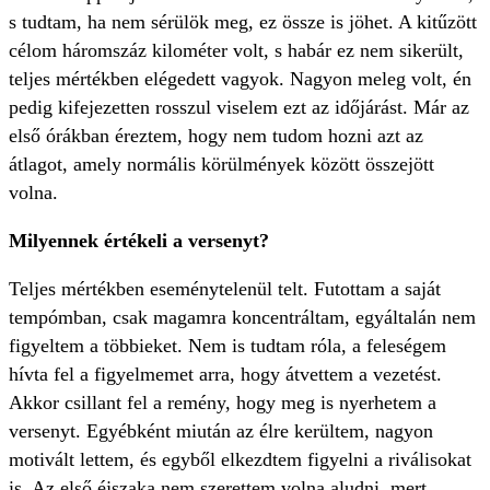
s tudtam, ha nem sérülök meg, ez össze is jöhet. A kitűzött
célom háromszáz kilométer volt, s habár ez nem sikerült,
teljes mértékben elégedett vagyok. Nagyon meleg volt, én
pedig kifejezetten rosszul viselem ezt az időjárást. Már az
első órákban éreztem, hogy nem tudom hozni azt az
átlagot, amely normális körülmények között összejött
volna.
Milyennek értékeli a versenyt?
Teljes mértékben eseménytelenül telt. Futottam a saját
tempómban, csak magamra koncentráltam, egyáltalán nem
figyeltem a többieket. Nem is tudtam róla, a feleségem
hívta fel a figyelmemet arra, hogy átvettem a vezetést.
Akkor csillant fel a remény, hogy meg is nyerhetem a
versenyt. Egyébként miután az élre kerültem, nagyon
motivált lettem, és egyből elkezdtem figyelni a riválisokat
is. Az első éjszaka nem szerettem volna aludni, mert