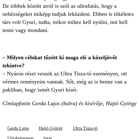
De többek között arról is szól az ultrafutás, hogy a
nehézségeket miképp tudjuk leküzdeni. Ebben is tökéletes
társ volt Gyuri, tudta, mikor mihez kell nyúlni, mit kell
tenni vagy mondani.
– Milyen célokat tűzött ki maga elé a közeljövőt
tekintve?
– Nyáron részt veszek az Ultra Tisza-tó eseményen, ott
vérmes reményeim vannak. Sőt, még az is benne van a
pakliban, hogy ismét Gyuri kísér.
Címlapfotón Gerda Lajos (balra) és kísérője, Hajtó György
Gerda Lajos
Hajtó György
Ultra Tisza-tó
Ultrabalatonon
futás