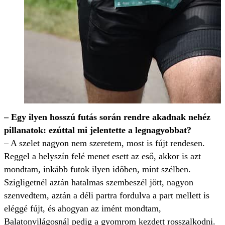
– Egy ilyen hosszú futás során rendre akadnak nehéz
pillanatok: ezúttal mi jelentette a legnagyobbat?
– A szelet nagyon nem szeretem, most is fújt rendesen.
Reggel a helyszín felé menet esett az eső, akkor is azt
mondtam, inkább futok ilyen időben, mint szélben.
Szigligetnél aztán hatalmas szembeszél jött, nagyon
szenvedtem, aztán a déli partra fordulva a part mellett is
eléggé fújt, és ahogyan az imént mondtam,
Balatonvilágosnál pedig a gyomrom kezdett rosszalkodni.