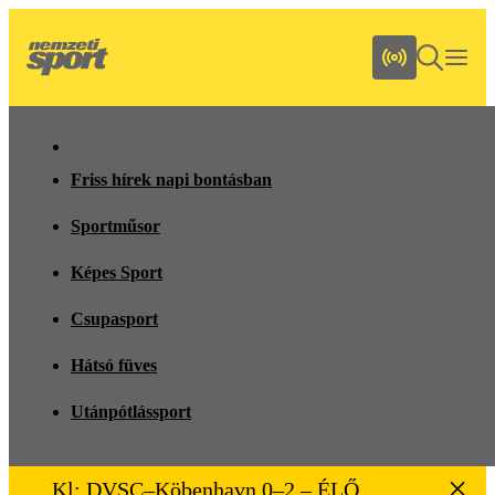
Friss hírek napi bontásban
Sportműsor
Képes Sport
Csupasport
Hátsó füves
Utánpótlássport
Kl: DVSC–Köbenhavn 0–2 – ÉLŐ