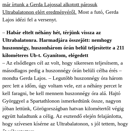
már írtunk a Gerda Lajossal alkotott párosuk
Ultrabalatonon elért eredményéről.
Most a futó, Gerda
Lajos idézi fel a versenyt.
–
Habár eltelt néhány hét, térjünk vissza az
Ultrabalatonra. Harmadjára összejött: nemhogy
huszonnégy, huszonhárom órán belül teljesítette a 211
kilométeres Ub-t. Gyanítom, elégedett
– Az elsődleges cél az volt, hogy sikeresen teljesítsem, a
másodlagos pedig a huszonnégy órán belüli célba érés –
mondta Gerda Lajos. – Legutóbb huszonnégy óra három
perc lett a időm, úgy voltam vele, ezt a néhány percet le
kell faragni, be kell mennem huszonnégy óra alá. Hajtó
Györggyel a Spartathlonon ismerkedtünk össze, nagyon
jóban lettünk, Görögországban hatvan kilométertől végig
együtt haladtunk a célig. Az esztendő elején felajánlotta,
hogy szívesen kísérne az Ultrabalatonon, s jól tettem, hogy