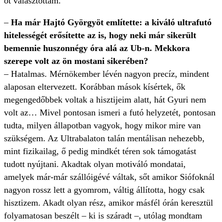
őt választottam.
–
Ha már Hajtó Györgyöt említette: a kiváló ultrafutó
hitelességét erősítette az is, hogy neki már sikerült
bemennie huszonnégy óra alá az Ub-n. Mekkora
szerepe volt az ön mostani sikerében?
– Hatalmas. Mérnökember lévén nagyon precíz, mindent
alaposan eltervezett. Korábban mások kísértek, ők
megengedőbbek voltak a hisztijeim alatt, hát Gyuri nem
volt az… Mivel pontosan ismeri a futó helyzetét, pontosan
tudta, milyen állapotban vagyok, hogy mikor mire van
szükségem. Az Ultrabalaton talán mentálisan nehezebb,
mint fizikailag, ő pedig mindkét téren sok támogatást
tudott nyújtani. Akadtak olyan motiváló mondatai,
amelyek már-már szállóigévé váltak, sőt amikor Siófoknál
nagyon rossz lett a gyomrom, váltig állította, hogy csak
hisztizem. Akadt olyan rész, amikor másfél órán keresztül
folyamatosan beszélt – ki is száradt –, utólag mondtam