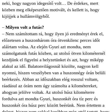
neki, hogy nagyon idegesítő volt… De érdekes, mert
közben meg elképesztően motivált, és kellett is, hogy
kijöjjek a hullámvölgyből.
–
Milyen volt a futás?
– Nem számítottam rá, hogy ilyen jó eredményt érek el,
előzetesen a huszonhárom óra ötvenkilenc perces időt
aláírtam volna. Az elején Gyuri azt mondta, nem
számolgatunk futás közben, az utolsó ötven kilométernél
kezdjünk el figyelni a helyzetünket és azt, hogy miképp
alakul az idő. Balatonvilágosnál közölte, nagyon kell
nyomni, hiszen veszélyben van a huszonnégy órán belüli
beérkezés. Abban az időszakban elég rosszul voltam,
ráadásul az órám nem úgy számolta a kilométereket,
ahogyan jelölve voltak. Az utolsó húsz kilométerre
fordulva azt mondta Gyuri, huszonkét óra tíz perc és
huszonkét óra húsz perc között beérünk. Nem értettem a
dolgot, hiszen nem sokkal korábban még attól tartott, hogy