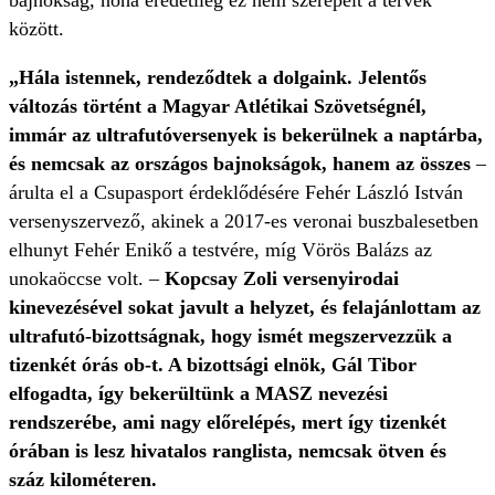
bajnokság, noha eredetileg ez nem szerepelt a tervek
között.
„Hála istennek, rendeződtek a dolgaink. Jelentős
változás történt a Magyar Atlétikai Szövetségnél,
immár az ultrafutóversenyek is bekerülnek a naptárba,
és nemcsak az országos bajnokságok, hanem az összes
–
árulta el a Csupasport érdeklődésére Fehér László István
versenyszervező, akinek a 2017-es veronai buszbalesetben
elhunyt Fehér Enikő a testvére, míg Vörös Balázs az
unokaöccse volt. –
Kopcsay Zoli versenyirodai
kinevezésével sokat javult a helyzet, és felajánlottam az
ultrafutó-bizottságnak, hogy ismét megszervezzük a
tizenkét órás ob-t. A bizottsági elnök, Gál Tibor
elfogadta, így bekerültünk a MASZ nevezési
rendszerébe, ami nagy előrelépés, mert így tizenkét
órában is lesz hivatalos ranglista, nemcsak ötven és
száz kilométeren.