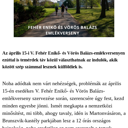
Az április 15-i V. Fehér Enikő- és Vörös Balázs-emlékversenyen
ezúttal is temérdek táv közül választhatnak az indulók, akik
között szép számmal lesznek külföldiek is.
Noha adódtak nem várt nehézségek, problémák az április
15-én esedékes V. Fehér Enikő- és Vörös Balázs-
emlékverseny szervezése során, szerencsére úgy fest, kezd
minden egyesbe jönni. Ismét megkapta a nemzetközi
minősítést, mi több, ahogy tavaly, idén is Martonvásáron, a
Brunszvik-kastély parkjában lesz a 12 órás országos