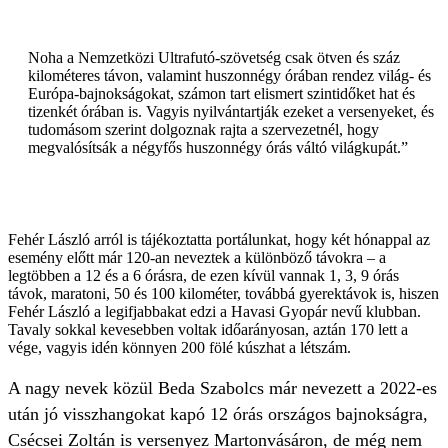
Noha a Nemzetközi Ultrafutó-szövetség csak ötven és száz
kilométeres távon, valamint huszonnégy órában rendez világ- és
Európa-bajnokságokat, számon tart elismert szintidőket hat és
tizenkét órában is. Vagyis nyilvántartják ezeket a versenyeket, és
tudomásom szerint dolgoznak rajta a szervezetnél, hogy
megvalósítsák a négyfős huszonnégy órás váltó világkupát.”
Fehér László arról is tájékoztatta portálunkat, hogy két hónappal az
esemény előtt már 120-an neveztek a különböző távokra – a
legtöbben a 12 és a 6 órásra, de ezen kívül vannak 1, 3, 9 órás
távok, maratoni, 50 és 100 kilométer, továbbá gyerektávok is, hiszen
Fehér László a legifjabbakat edzi a Havasi Gyopár nevű klubban.
Tavaly sokkal kevesebben voltak időarányosan, aztán 170 lett a
vége, vagyis idén könnyen 200 fölé kúszhat a létszám.
A nagy nevek közül Beda Szabolcs már nevezett a 2022-es
után jó visszhangokat kapó 12 órás országos bajnokságra,
Csécsei Zoltán is versenyez Martonvásáron, de még nem