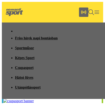
Friss hírek napi bontásban
Sportműsor
Képes Sport
Csupasport
Hátsó füves
Utánpótlássport