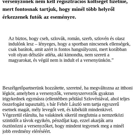
versenyzőnek nem kell regisztrációs költséget fizetnie,
mert fontosnak tartjuk, hogy minél több helyről
érkezzenek futók az eseményre.
Az biztos, hogy cseh, szlovák, román, szerb, szlovén és olasz
indulónk lesz – lényeges, hogy a sportban nincsenek ellenségek,
csak barátok, amit azért is fontos hangsúlyozni, mert korábban
volt olyan délszláv atléta, aki kimondta, nem szereti a
magyarokat, és végül nem is indult el a versenyünkön.”
Beszélgetőpartnerünk hozzátette, szeretné, ha megváltozna az itthoni
légkör, amelyben a versenyzők, versenyszervezők gyakran
irigykednek egymásra (ellentétben például Szlovéniával, ahol teljes
összefogást tapasztalt), s bár Fehér László sem tartja egyszerű
esetnek magát, mély levegőt vett, és kibékült mindenkivel.
Végezetül elárulta, ha valakinek sikerül megfutnia a nemzetközi
szintidőt a távok egyikén, pénzdíjat kap, ezzel akarják arra
ösztönözni a versenyzőket, hogy mindent tegyenek meg a minél
jobb eredmény eléréséért.