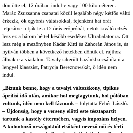
döntötte el, 12 órában indul-e vagy 100 kilométeren.
Maráz Zsuzsanna csapatai közül legalább négy kétfős váltó
érkezik, ők egyórás váltásokkal, fejenként hat órát
teljesítve futják le a 12 órás erőpróbát, nekik kiváló edzés
lesz ez a három héttel később esedékes Ultrabalatonra. Ott
lesz még a mezőnyben Kádár Kitti és Zahorán János is, és
nyilván többen a következő hetekben döntik el, rajthoz
állnak-e a viadalon. Tavaly sikerült hazánkba csábítani a
lengyel klasszist, Patrycja Bereznowskát, ő idén nem
indul.
„Bízunk benne, hogy a tavalyi változékony, tipikus
áprilisi idő után, amikor hol megfagytunk, hol pólóban
voltunk, idén nem kell fáznunk
– folytatta Fehér László.
–
Újdonság, hogy a verseny előtti este tésztapartit
tartunk a kastély éttermében, vagyis impozáns helyen.
A különböző országokból elsőként nevező női és férfi