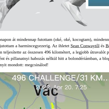
apon át mindennap futottam (oké, oké, kocogtam), mindennap
jutottam a harmincegyezerig. Az ihletet
Sean Conwaytől
és
B
teljesítette az összesen 496 kilométert, a legjobb útravalót 
nt és pillanatnyi habozás nélkül hitt a bolondériámban, a blo
nyit mondott: megcsinálod!