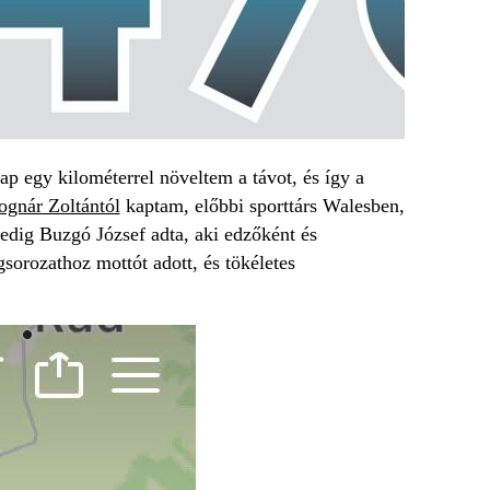
 egy kilométerrel növeltem a távot, és így a
ognár Zoltántól
kaptam, előbbi sporttárs Walesben,
pedig Buzgó József adta, aki edzőként és
gsorozathoz mottót adott, és tökéletes