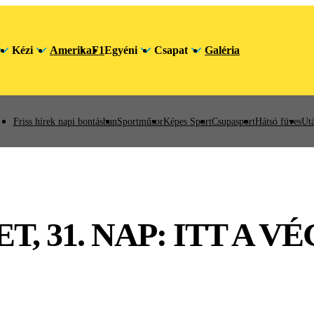
Kézi
Amerika
F1
Egyéni
Csapat
Galéria
Friss hírek napi bontásban
Sportműsor
Képes Sport
Csupasport
Hátsó füves
Utá
T, 31. NAP: ITT A V