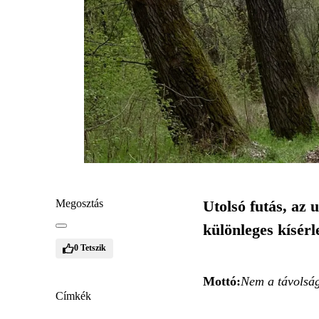
Megosztás
Utolsó futás, az 
különleges kísérl
0
Tetszik
Mottó:
Nem a távolság,
Címkék