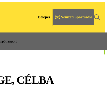
Belépés
Nemzeti Sportrádió
npótlássport
ÉGE, CÉLBA