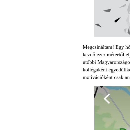
Megcsináltam! Egy hón
kezdő ezer métertől el
utóbbi Magyarországon 
kollégaként egyedüliké
motivációként csak an