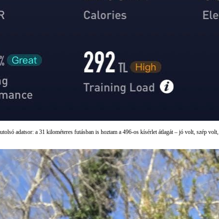
utolsó adatsor: a 31 kilométeres futásban is hoztam a 496-os kísérlet átlagát – jó volt, szép volt,