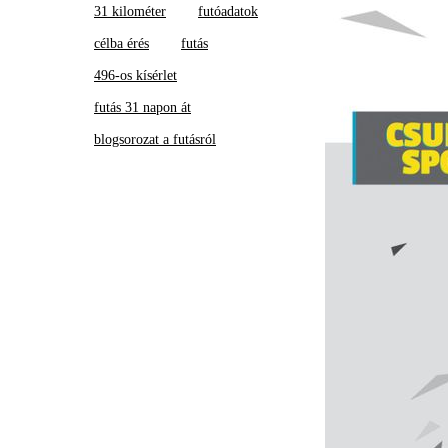
31 kilométer
futóadatok
célba érés
futás
496-os kísérlet
futás 31 napon át
blogsorozat a futásról