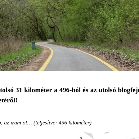
utolsó 31 kilométer a 496-ból és az utolsó blogfe
etéről!
 az iram öl… (teljesítve: 496 kilométer)