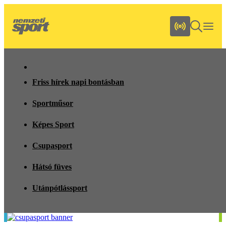
Friss hírek napi bontásban
Sportműsor
Képes Sport
Csupasport
Hátsó füves
Utánpótlássport