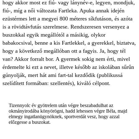
hogy akkor most ez fiú- vagy lánynév-e, legyen, mondjuk,
fiú-, míg a női változata Fartleka. Apuka annak idején
ezüstérmes lett a megyei 800 méteres síkfutáson, és azóta
is a rövidtávfutás szerelmese. Rendszeresen versenyez a
buszokkal egyik megállótól a másikig, olykor
babakocsival, benne a kis Fartlekkel, a gyerekkel, biztatva,
hogy a következő megállóban ott a fagyis. Ja, hogy tél
van? Akkor forralt bor. A gyermek sokig nem érti, mivel
érdemelte ki ezt a nevet, illetve később az iskolában sűrűn
gúnyolják, mert hát ami fart-tal kezdődik (publikussá
szelídített formában: szellentés), kiváló célpont.
Tizennyolc év gyötrelem után végre beszabadulhat az
okmányirodába könyörögni, hadd lehessen végre Béla, majd
elmegy ingatlanügynöknek, sportverdát vesz, hogy azzal
előzgesse a buszokat.