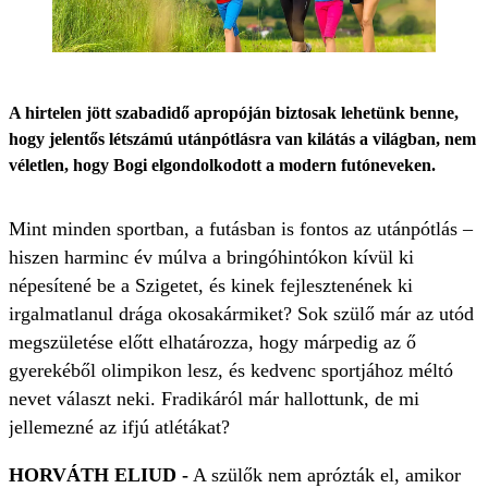
A hirtelen jött szabadidő apropóján biztosak lehetünk benne,
hogy jelentős létszámú utánpótlásra van kilátás a világban, nem
véletlen, hogy Bogi elgondolkodott a modern futóneveken.
Mint minden sportban, a futásban is fontos az utánpótlás –
hiszen harminc év múlva a bringóhintókon kívül ki
népesítené be a Szigetet, és kinek fejlesztenének ki
irgalmatlanul drága okosakármiket? Sok szülő már az utód
megszületése előtt elhatározza, hogy márpedig az ő
gyerekéből olimpikon lesz, és kedvenc sportjához méltó
nevet választ neki. Fradikáról már hallottunk, de mi
jellemezné az ifjú atlétákat?
HORVÁTH ELIUD -
A szülők nem aprózták el, amikor