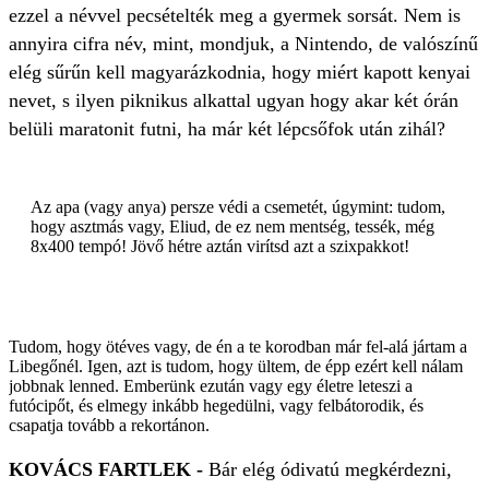
ezzel a névvel pecsételték meg a gyermek sorsát. Nem is
annyira cifra név, mint, mondjuk, a Nintendo, de valószínű
elég sűrűn kell magyarázkodnia, hogy miért kapott kenyai
nevet, s ilyen piknikus alkattal ugyan hogy akar két órán
belüli maratonit futni, ha már két lépcsőfok után zihál?
Az apa (vagy anya) persze védi a csemetét, úgymint: tudom,
hogy asztmás vagy, Eliud, de ez nem mentség, tessék, még
8x400 tempó! Jövő hétre aztán virítsd azt a szixpakkot!
Tudom, hogy ötéves vagy, de én a te korodban már fel-alá jártam a
Libegőnél. Igen, azt is tudom, hogy ültem, de épp ezért kell nálam
jobbnak lenned. Emberünk ezután vagy egy életre leteszi a
futócipőt, és elmegy inkább hegedülni, vagy felbátorodik, és
csapatja tovább a rekortánon.
KOVÁCS FARTLEK -
Bár elég ódivatú megkérdezni,