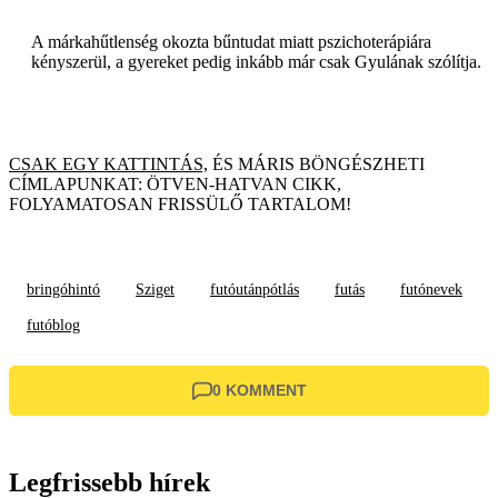
A márkahűtlenség okozta bűntudat miatt pszichoterápiára
kényszerül, a gyereket pedig inkább már csak Gyulának szólítja.
CSAK EGY KATTINTÁS,
ÉS MÁRIS BÖNGÉSZHETI
CÍMLAPUNKAT: ÖTVEN-HATVAN CIKK,
FOLYAMATOSAN FRISSÜLŐ TARTALOM!
bringóhintó
Sziget
futóutánpótlás
futás
futónevek
futóblog
0 KOMMENT
Legfrissebb hírek