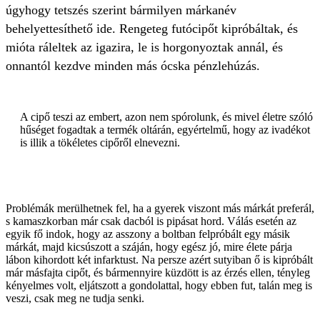
úgyhogy tetszés szerint bármilyen márkanév
behelyettesíthető ide. Rengeteg futócipőt kipróbáltak, és
mióta ráleltek az igazira, le is horgonyoztak annál, és
onnantól kezdve minden más ócska pénzlehúzás.
A cipő teszi az embert, azon nem spórolunk, és mivel életre szóló
hűséget fogadtak a termék oltárán, egyértelmű, hogy az ivadékot
is illik a tökéletes cipőről elnevezni.
Problémák merülhetnek fel, ha a gyerek viszont más márkát preferál,
s kamaszkorban már csak dacból is pipásat hord. Válás esetén az
egyik fő indok, hogy az asszony a boltban felpróbált egy másik
márkát, majd kicsúszott a száján, hogy egész jó, mire élete párja
lábon kihordott két infarktust. Na persze azért sutyiban ő is kipróbált
már másfajta cipőt, és bármennyire küzdött is az érzés ellen, tényleg
kényelmes volt, eljátszott a gondolattal, hogy ebben fut, talán meg is
veszi, csak meg ne tudja senki.