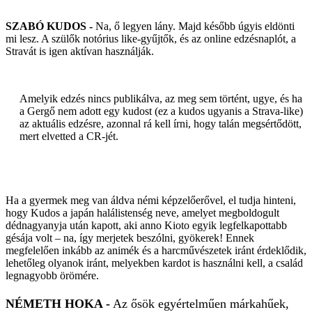
SZABÓ KUDOS -
Na, ő legyen lány. Majd később úgyis eldönti
mi lesz. A szülők notórius like-gyűjtők, és az online edzésnaplót, a
Stravát is igen aktívan használják.
Amelyik edzés nincs publikálva, az meg sem történt, ugye, és ha
a Gergő nem adott egy kudost (ez a kudos ugyanis a Strava-like)
az aktuális edzésre, azonnal rá kell írni, hogy talán megsértődött,
mert elvetted a CR-jét.
Ha a gyermek meg van áldva némi képzelőerővel, el tudja hinteni,
hogy Kudos a japán halálistenség neve, amelyet megboldogult
dédnagyanyja után kapott, aki anno Kioto egyik legfelkapottabb
gésája volt – na, így merjetek beszólni, gyökerek! Ennek
megfelelően inkább az animék és a harcművészetek iránt érdeklődik,
lehetőleg olyanok iránt, melyekben kardot is használni kell, a család
legnagyobb örömére.
NÉMETH HOKA -
Az ősök egyértelműen márkahűek,