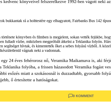
 és kedvenc könyveivel felszerelkezve 1992-ben vágott neki a
ok bukkantak rá a holttestére egy elhagyatott, Fairbanks Bus 142 típusú
örténete könyvben és filmben is megjelent, sokan vették fejükbe, hog
n fulladt vízbe, miközben megpróbált átkelni a Teklanika folyón. Hár
n segítséget hívtak, és kimentették őket a sebes folyású vízből. A köze
lkészületlenül vágnak neki a vadonnak.
n egy 24 éves fehérorosz nő, Veramika Maikamava is, aki férjé
 Teklanika folyóba, a frissen házasodott Veramika fogást veszte
bbi esőzés miatt a szokásosnál is duzzadtabb, gyorsabb folyású
jjebb, ő értesítette a hatóságokat.
0 KOMMENT