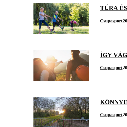
TÚRA ÉS
Csupasport
20
ÍGY VÁ
Csupasport
20
KÖNNYE
Csupasport
20