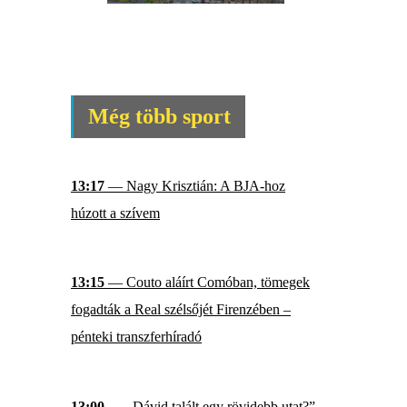
Még több sport
13:17
— Nagy Krisztián: A BJA-hoz
húzott a szívem
13:15
— Couto aláírt Comóban, tömegek
fogadták a Real szélsőjét Firenzében –
pénteki transzferhíradó
13:00
— „Dávid talált egy rövidebb utat?”