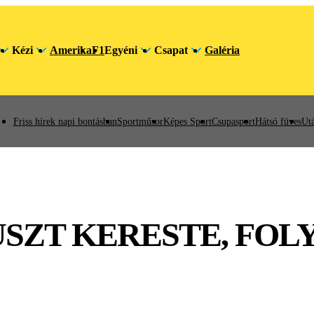
Kézi
Amerika
F1
Egyéni
Csapat
Galéria
Friss hírek napi bontásban
Sportműsor
Képes Sport
Csupasport
Hátsó füves
Utá
USZT KERESTE, FO