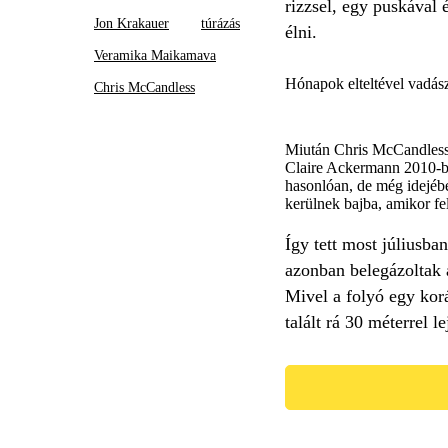
rizzsel, egy puskával
Jon Krakauer
túrázás
élni.
Veramika Maikamava
Hónapok elteltével vadász
Chris McCandless
Miután Chris McCandless t
Claire Ackermann 2010-be
hasonlóan, de még idejébe
kerülnek bajba, amikor fe
Így tett most júliusba
azonban belegázoltak a
Mivel a folyó egy korá
talált rá 30 méterrel le