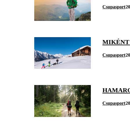
Csupasport
20
MIKÉNT
Csupasport
20
HAMAROS
Csupasport
20