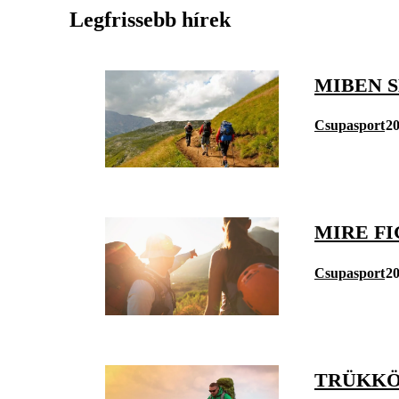
Legfrissebb hírek
MIBEN S
Csupasport
20
MIRE F
Csupasport
20
TRÜKKÖ