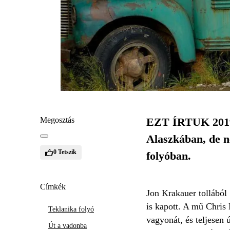
Megosztás
EZT ÍRTUK 2019-b
Alaszkában, de ne
0
Tetszik
folyóban.
Címkék
Jon Krakauer tollából
is kapott. A mű Chris 
Teklanika folyó
vagyonát, és teljesen
Út a vadonba