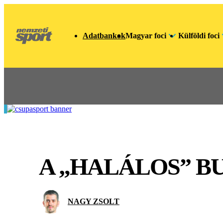
Adatbankok
Magyar foci
Külföldi foci
A „HALÁLOS” B
NAGY ZSOLT