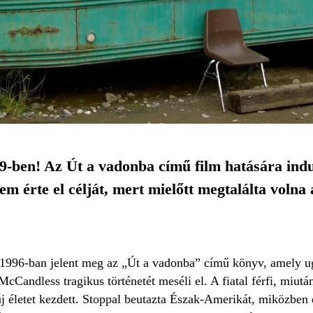
en! Az Út a vadonba című film hatására indult
m érte el célját, mert mielőtt megtalálta volna
 1996-ban jelent meg az „Út a vadonba” című könyv, amely u
McCandless tragikus történetét meséli el. A fiatal férfi, miut
 új életet kezdett. Stoppal beutazta Észak-Amerikát, miközben