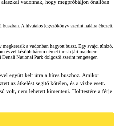
z alaszkai vadonnak, hogy megpróbáljon önállóan
 buszban. A hivatalos jegyzőkönyv szerint halálra éhezett.
y megkeresik a vadonban hagyott buszt. Egy svájci túrázó,
om évvel később három német turista járt majdnem
li Denali National Park dolgozói szerint rengetegen
vel együtt kelt útra a híres buszhoz. Amikor
tt az átkelést segítő kötélen, és a vízbe esett.
 volt, nem lehetett kimenteni. Holttestére a férje