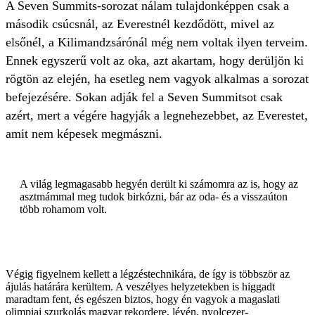
A Seven Summits-sorozat nálam tulajdonképpen csak a
második csúcsnál, az Everestnél kezdődött, mivel az
elsőnél, a Kilimandzsárónál még nem voltak ilyen terveim.
Ennek egyszerű volt az oka, azt akartam, hogy derüljön ki
rögtön az elején, ha esetleg nem vagyok alkalmas a sorozat
befejezésére. Sokan adják fel a Seven Summitsot csak
azért, mert a végére hagyják a legnehezebbet, az Everestet,
amit nem képesek megmászni.
A világ legmagasabb hegyén derült ki számomra az is, hogy az
asztmámmal meg tudok birkózni, bár az oda- és a visszaúton
több rohamom volt.
Végig figyelnem kellett a légzéstechnikára, de így is többször az
ájulás határára kerültem. A veszélyes helyzetekben is higgadt
maradtam fent, és egészen biztos, hogy én vagyok a magaslati
olimpiai szurkolás magyar rekordere, lévén, nyolcezer-