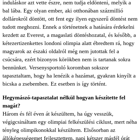
induláskor azt vette észre, nem tudja eldönteni, melyik a
bal lába. Egy olyan ember, aki otthonában százmillió
dollárokról döntött, ott fent egy ilyen egyszerű döntést nem
tudott meghozni. Ennek a történetnek a hatására érdekelni
kezdett az Everest, a magaslati döntéshozatal, és később, a
kétezertizenkettes londoni olimpia alatt ébredtem rá, hogy
magyarok az északi oldalról még nem jutottak fel a
csúcsára, ezért bizonyos körökben nem is tartanak sokra
bennünket. Versenysportoló koromban sokszor
tapasztaltam, hogy ha lenézik a hazámat, gyakran kinyílt a
bicska a zsebemben. Ez esetben is így történt.
Hegymászó-tapasztalat nélkül hogyan készítette fel
magát?
Három és fél éven át készültem, ha úgy vesszük,
végigcsináltam egy olimpiai felkészülési ciklust, mert néha
tényleg olimpikonokkal készültem. Elsősorban az
állóképességemet fejlesztettem, napi kétszer másfél órát