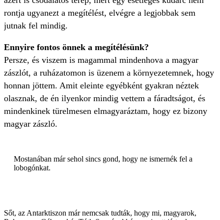
azért is csodálatos terep, mert egy esetleges kudarc nem
rontja ugyanezt a megítélést, elvégre a legjobbak sem
jutnak fel mindig.
Ennyire fontos önnek a megítélésünk?
Persze, és viszem is magammal mindenhova a magyar
zászlót, a ruházatomon is üzenem a környezetemnek, hogy
honnan jöttem. Amit eleinte egyébként gyakran néztek
olasznak, de én ilyenkor mindig vettem a fáradtságot, és
mindenkinek türelmesen elmagyaráztam, hogy ez bizony
magyar zászló.
Mostanában már sehol sincs gond, hogy ne ismernék fel a
lobogónkat.
Sőt, az Antarktiszon már nemcsak tudták, hogy mi, magyarok,