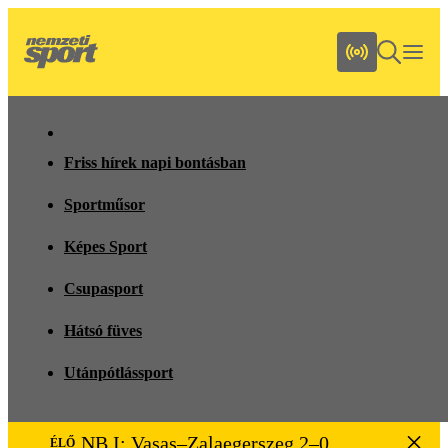
Friss hírek napi bontásban
Sportműsor
Képes Sport
Csupasport
Hátsó füves
Utánpótlássport
NB I: Vasas–Zalaegerszeg 2–0
ÉLŐ