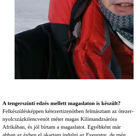
A tengerszinti edzés mellett magaslaton is készült?
Felkészülésképpen kétezertizenötben felmásztam az ötezer-
nyolcszázkilencvenöt méter magas Kilimandzsáróra
Afrikában, és jól bírtam a magaslatot. Egyébként már
abban az évben el akartam indulni az Everestre, de még