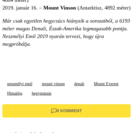
4884 méter)
2019. január 16. –
Mount Vinson
(Antarktisz, 4892 méter)
Már csak egyetlen hegycsúcs hiányzik a sorozatból, a 6193
méter magas Denali, Észak-Amerika legmagasabb pontja.
Neszmélyi Emil 2019 nyarán tervezi, hogy újra
megpróbálja.
neszmélyi emil
mount vinson
denali
Mount Everest
Himalája
hegymászás
0 KOMMENT