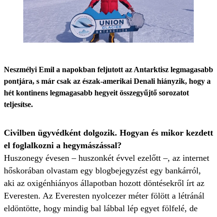
Neszmélyi Emil a napokban feljutott az Antarktisz legmagasabb
pontjára, s már csak az észak-amerikai Denali hiányzik, hogy a
hét kontinens legmagasabb hegyeit összegyűjtő sorozatot
teljesítse.
Civilben ügyvédként dolgozik. Hogyan és mikor kezdett
el foglalkozni a hegymászással?
Huszonegy évesen – huszonkét évvel ezelőtt –, az internet
hőskorában olvastam egy blogbejegyzést egy bankárról,
aki az oxigénhiányos állapotban hozott döntésekről írt az
Everesten. Az Everesten nyolcezer méter fölött a létránál
eldöntötte, hogy mindig bal lábbal lép egyet fölfelé, de