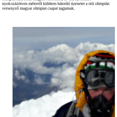
nyolcszázötven méterről küldtem bátorító üzenetet a riói olimpián
versenyző magyar olimpiai csapat tagjainak.