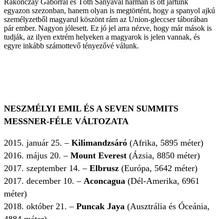
Rakonczay Gáborral és Tóth Sanyával hárman is ott jártunk
egyazon szezonban, hanem olyan is megtörtént, hogy a spanyol ajkú
személyzetből magyarul köszönt rám az Union-gleccser táborában
pár ember. Nagyon jólesett. Ez jó jel arra nézve, hogy már mások is
tudják, az ilyen extrém helyeken a magyarok is jelen vannak, és
egyre inkább számottevő tényezővé válunk.
NESZMÉLYI EMIL ÉS A SEVEN SUMMITS
MESSNER-FÉLE VÁLTOZATA
2015. január 25. –
Kilimandzsáró
(Afrika, 5895 méter)
2016. május 20. –
Mount Everest
(Ázsia, 8850 méter)
2017. szeptember 14. –
Elbrusz
(Európa, 5642 méter)
2017. december 10. –
Aconcagua
(Dél-Amerika, 6961
méter)
2018. október 21. –
Puncak Jaya
(Ausztrália és Óceánia,