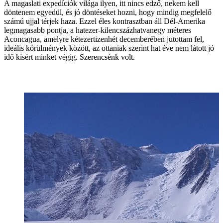
A magaslati expedíciók világa ilyen, itt nincs edző, nekem kell
döntenem egyedül, és jó döntéseket hozni, hogy mindig megfelelő
számú ujjal térjek haza. Ezzel éles kontrasztban áll Dél-Amerika
legmagasabb pontja, a hatezer-kilencszázhatvanegy méteres
Aconcagua, amelyre kétezertizenhét decemberében jutottam fel,
ideális körülmények között, az ottaniak szerint hat éve nem látott jó
idő kísért minket végig. Szerencsénk volt.