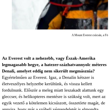
A Mount Everest csúcsán, a Föld
Az Everest volt a nehezebb, vagy Észak-Amerika
legmagasabb hegye, a hatezer-százhatvannyolc méteres
Denali, amelyet eddig nem sikerült megmásznia?
Egyértelműen az Everest. Igaz, a Denalin kétszer is
életveszélyes helyzetbe kerültünk, és vissza kellett
fordulnunk. Először a meleg miatt leszakadt alattunk egy
gleccser, és helikopteres mentésre is szükség volt, mert az
egyik vezető a kötelemen kicsúszott, összetörte magát, de
annyira, hogy már a szóbeli végrendeletét is elmondta