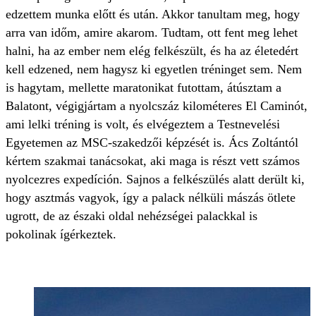
edzettem munka előtt és után. Akkor tanultam meg, hogy
arra van időm, amire akarom. Tudtam, ott fent meg lehet
halni, ha az ember nem elég felkészült, és ha az életedért
kell edzened, nem hagysz ki egyetlen tréninget sem. Nem
is hagytam, mellette maratonikat futottam, átúsztam a
Balatont, végigjártam a nyolcszáz kilométeres El Caminót,
ami lelki tréning is volt, és elvégeztem a Testnevelési
Egyetemen az MSC-szakedzői képzését is. Ács Zoltántól
kértem szakmai tanácsokat, aki maga is részt vett számos
nyolcezres expedíción. Sajnos a felkészülés alatt derült ki,
hogy asztmás vagyok, így a palack nélküli mászás ötlete
ugrott, de az északi oldal nehézségei palackkal is
pokolinak ígérkeztek.