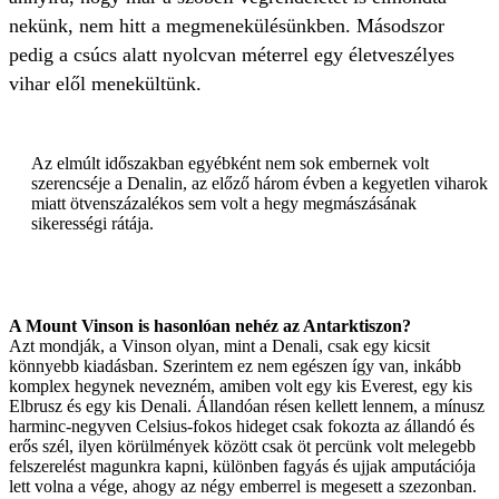
nekünk, nem hitt a megmenekülésünkben. Másodszor
pedig a csúcs alatt nyolcvan méterrel egy életveszélyes
vihar elől menekültünk.
Az elmúlt időszakban egyébként nem sok embernek volt
szerencséje a Denalin, az előző három évben a kegyetlen viharok
miatt ötvenszázalékos sem volt a hegy megmászásának
sikerességi rátája.
A Mount Vinson is hasonlóan nehéz az Antarktiszon?
Azt mondják, a Vinson olyan, mint a Denali, csak egy kicsit
könnyebb kiadásban. Szerintem ez nem egészen így van, inkább
komplex hegynek nevezném, amiben volt egy kis Everest, egy kis
Elbrusz és egy kis Denali. Állandóan résen kellett lennem, a mínusz
harminc-negyven Celsius-fokos hideget csak fokozta az állandó és
erős szél, ilyen körülmények között csak öt percünk volt melegebb
felszerelést magunkra kapni, különben fagyás és ujjak amputációja
lett volna a vége, ahogy az négy emberrel is megesett a szezonban.