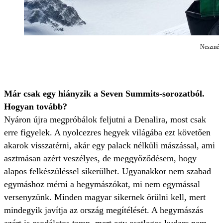
Neszmélyi
Már csak egy hiányzik a Seven Summits-sorozatból.
Hogyan tovább?
Nyáron újra megpróbálok feljutni a Denalira, most csak
erre figyelek. A nyolcezres hegyek világába ezt követően
akarok visszatérni, akár egy palack nélküli mászással, ami
asztmásan azért veszélyes, de meggyőződésem, hogy
alapos felkészüléssel sikerülhet. Ugyanakkor nem szabad
egymáshoz mérni a hegymászókat, mi nem egymással
versenyzünk. Minden magyar sikernek örülni kell, mert
mindegyik javítja az ország megítélését. A hegymászás