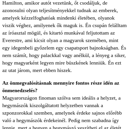
Hamilton, amikor autót vezetünk, őt csodáljuk, de
azonosulni olyan teljesítményekkel tudnak az emberek,
amelyek kézzelfoghatóak mindenki életében, olyanok
viszik véghez, amilyenek ők maguk is. Én csupán felálltam
az íróasztal mögül, és kitartó munkával feljutottam az
Everestre, ami kicsit olyan a magyarok szemében, mint
egy idegenbeli győzelem egy csapatsport bajnokságban. És
nem számít, hogy palackkal vagy anélkül, a lényeg a siker,
hogy magyarként legyen mire büszkének lenniük. Én ezt
az utat járom, mert ebben hiszek.
Az önmegvalósításnak mennyire fontos része idén az
önmenedzselés?
Magyarországon finoman szólva sem ideális a helyzet, a
hegymászók kiszolgáltatott helyzetben vannak a
szponzorokkal szemben, amelynek érdeke sajnos előrébb
való a hegymászók érdekeinél. Pedig nem szabadna így
lennie, mert a hegyen a hegymászó veszítheti el az életét.