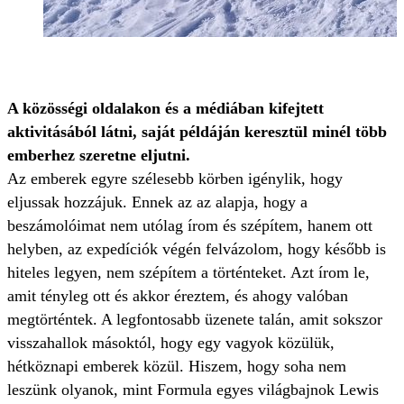
A közösségi oldalakon és a médiában kifejtett
aktivitásából látni, saját példáján keresztül minél több
emberhez szeretne eljutni.
Az emberek egyre szélesebb körben igénylik, hogy
eljussak hozzájuk. Ennek az az alapja, hogy a
beszámolóimat nem utólag írom és szépítem, hanem ott
helyben, az expedíciók végén felvázolom, hogy később is
hiteles legyen, nem szépítem a történteket. Azt írom le,
amit tényleg ott és akkor éreztem, és ahogy valóban
megtörténtek. A legfontosabb üzenete talán, amit sokszor
visszahallok másoktól, hogy egy vagyok közülük,
hétköznapi emberek közül. Hiszem, hogy soha nem
leszünk olyanok, mint Formula egyes világbajnok Lewis