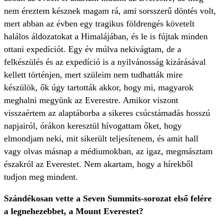
nem éreztem késznek magam rá, ami sorsszerű döntés volt,
mert abban az évben egy tragikus földrengés követelt
halálos áldozatokat a Himalájában, és le is fújtak minden
ottani expedíciót. Egy év múlva nekivágtam, de a
felkészülés és az expedíció is a nyilvánosság kizárásával
kellett történjen, mert szüleim nem tudhatták mire
készülök, ők úgy tartották akkor, hogy mi, magyarok
meghalni megyünk az Everestre. Amikor viszont
visszaértem az alaptáborba a sikeres csúcstámadás hosszú
napjairól, órákon keresztül hívogattam őket, hogy
elmondjam neki, mit sikerült teljesítenem, és amit hall
vagy olvas másnap a médiumokban, az igaz, megmásztam
északról az Everestet. Nem akartam, hogy a hírekből
tudjon meg mindent.
Szándékosan vette a Seven Summits-sorozat első felére
a legnehezebbet, a Mount Everestet?