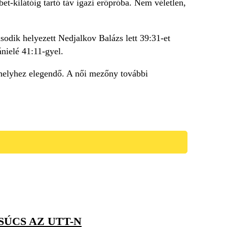
et-kilátóig tartó táv igazi erőpróba. Nem véletlen,
odik helyezett Nedjalkov Balázs lett 39:31-et
nielé 41:11-gyel.
1. helyhez elegendő. A női mezőny további
ÚCS AZ UTT-N