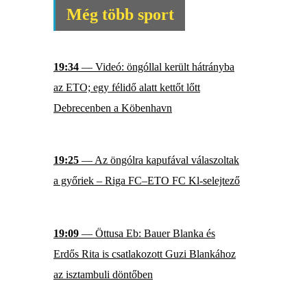
Még több sport
19:34
— Videó: öngóllal került hátrányba
az ETO; egy félidő alatt kettőt lőtt
Debrecenben a Köbenhavn
19:25
— Az öngólra kapufával válaszoltak
a győriek – Riga FC–ETO FC Kl-selejtező
19:09
— Öttusa Eb: Bauer Blanka és
Erdős Rita is csatlakozott Guzi Blankához
az isztambuli döntőben