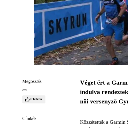
Megosztás
Véget ért a Garmi
indulva rendeztek
0
Tetszik
női versenyző Gyu
Címkék
Közzétették a Garmin 