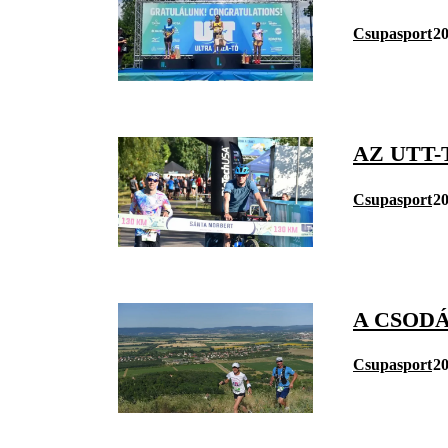
Csupasport
20
AZ UTT-
Csupasport
20
A CSOD
Csupasport
20