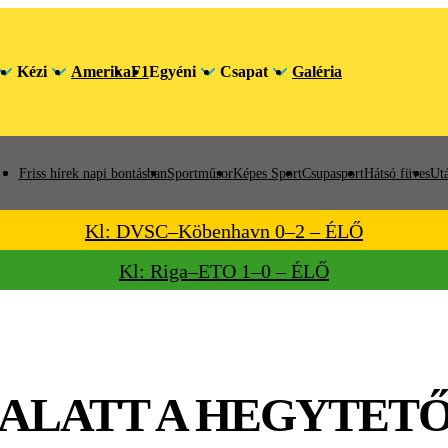
Kézi
Amerika
F1
Egyéni
Csapat
Galéria
Friss hírek napi bontásban
Sportműsor
Képes Sport
Csupasport
Hátsó füves
Utá
Kl: DVSC–Köbenhavn 0–2 – ÉLŐ
Kl: Riga–ETO 1–0 – ÉLŐ
 ALATT A HEGYTET