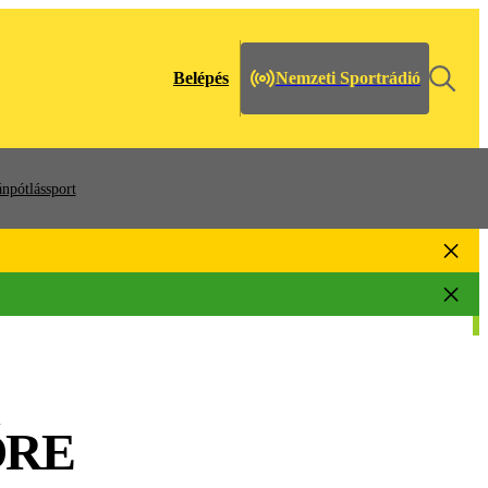
Belépés
Nemzeti Sportrádió
npótlássport
ŐRE