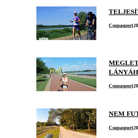
TELJESÍ
Csupasport
20
MEGLET
LÁNYÁ
Csupasport
20
NEM FU
Csupasport
20