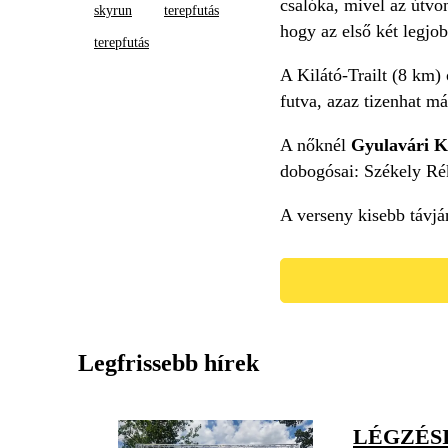
csalóka, mivel az útvon
skyrun
terepfutás
hogy az első két legjob
terepfutás
A Kilátó-Trailt (8 km)
futva, azaz tizenhat m
A nőknél
Gyulavári K
dobogósai: Székely Rék
A verseny kisebb távj
Legfrissebb hírek
LÉGZÉS