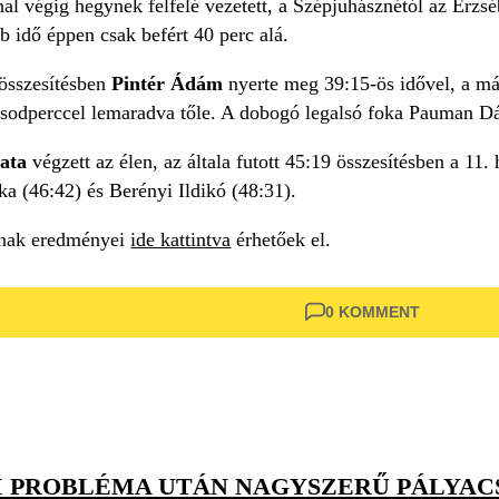
al végig hegynek felfelé vezetett, a Szépjuhásznétól az Erzséb
b idő éppen csak befért 40 perc alá.
 összesítésben
Pintér Ádám
nyerte meg 39:15-ös idővel, a más
ásodperccel lemaradva tőle. A dobogó legalsó foka Pauman Dá
ata
végzett az élen, az általa futott 45:19 összesítésben a 1
a (46:42) és Berényi Ildikó (48:31).
ának eredményei
ide kattintva
érhetőek el.
0 KOMMENT
I PROBLÉMA UTÁN NAGYSZERŰ PÁLYACS