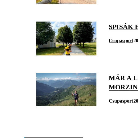
SPISÁK
Csupasport
20
MÁR A 
MORZINE
Csupasport
20