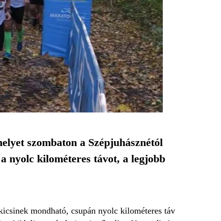
melyet szombaton a Szépjuhásznétól
a nyolc kilométeres távot, a legjobb
kicsinek mondható, csupán nyolc kilométeres táv