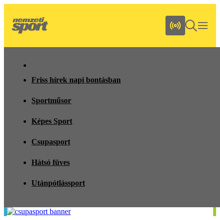
Friss hírek napi bontásban
Sportműsor
Képes Sport
Csupasport
Hátsó füves
Utánpótlássport