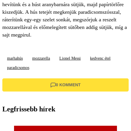
hevítünk és a húst aranybarnára sütjük, majd papírtörlőre
kiszedjük. A hús tetejét megkenjük paradicsomszósszal,
ráterítünk egy-egy szelet sonkát, megszórjuk a reszelt
mozzarellával és előmelegített sütőben addig sütjük, míg a
sajt megpirul.
marhahús
mozzarella
Lionel Messi
kedvenc étel
paradicsomos
0 KOMMENT
Legfrissebb hírek