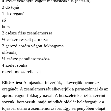
4 szelet vékonyra vágott marhasteakhús (hátszín)
3 db tojás
1 tk oregánó
só
bors
2 csésze friss zsemlemorzsa
¼ csésze reszelt parmezán
2 gerezd apróra vágott fokhagyma
olívaolaj
½ csésze paradicsomszósz
4 szelet sonka
reszelt mozzarella sajt
Elkészítés:
A tojásokat felverjük, elkeverjük benne az
oregánót. A zsemlemorzsát elkeverjük a parmezánnal és az
apróra vágott fokhagymával. A hússzeleteket ízlés szerint
sózzuk, borsozzuk, majd mindkét oldalát beleforgatjuk a
tojásba, utána a zsemlemorzsába. Egy serpenyőben olajat