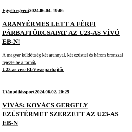
Egyéb egyéni
2024.06.04. 19:06
ARANYÉRMES LETT A FÉRFI
PÁRBAJTŐRCSAPAT AZ U23-AS VÍVÓ
EB-N!
A magyar küldöttség két arannyal, két ezüsttel és három bronzzal
fejezte be a tornát.
U23-as vívó Eb
Vívás
párbajtőr
Utánpótlássport
2024.06.02. 20:25
VÍVÁS: KOVÁCS GERGELY
EZÜSTÉRMET SZERZETT AZ U23-AS
EB-N