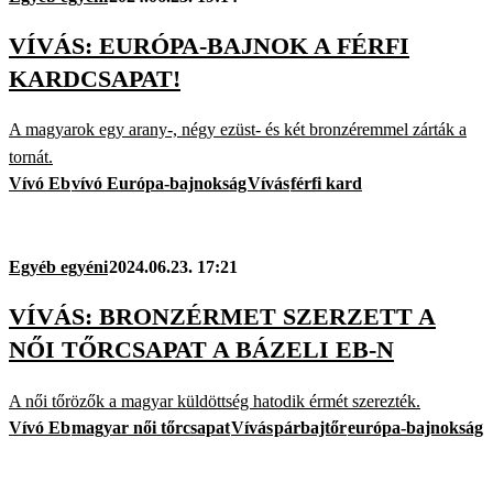
VÍVÁS: EURÓPA-BAJNOK A FÉRFI
KARDCSAPAT!
A magyarok egy arany-, négy ezüst- és két bronzéremmel zárták a
tornát.
Vívó Eb
vívó Európa-bajnokság
Vívás
férfi kard
Egyéb egyéni
2024.06.23. 17:21
VÍVÁS: BRONZÉRMET SZERZETT A
NŐI TŐRCSAPAT A BÁZELI EB-N
A női tőrözők a magyar küldöttség hatodik érmét szerezték.
Vívó Eb
magyar női tőrcsapat
Vívás
párbajtőr
európa-bajnokság