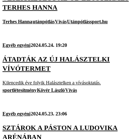
TERHES HANNA
Terhes Hanna
utánpótlás
Vívás
Utánpótlássport.hu
Egyéb egyéni
2024.05.24. 19:20
ÁTADTÁK AZ ÚJ HALÁSZTELKI
VÍVÓTERMET
Kilencedik éve folyik Halásztelken a vívásoktatás.
sportlétesítmény
Kövér László
Vívás
Egyéb egyéni
2024.05.23. 23:06
SZTÁROK A PÁSTON A LUDOVIKA
ARÉNÁBAN