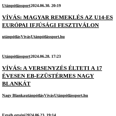
Utánpótlássport
2024.06.30. 20:19
VÍVÁS: MAGYAR REMEKLÉS AZ U14-ES
EURÓPAI IFJÚSÁGI FESZTIVÁLON
utánpótlás
Vívás
Utánpótlássport.hu
Utánpótlássport
2024.06.28. 17:23
VÍVÁS: A VERSENYZÉS ÉLTETI A 17
ÉVESEN EB-EZÜSTÉRMES NAGY
BLANKÁT
Nagy Blanka
utánpótlás
Vívás
Utánpótlássport.hu
Egyéb egyéni
2024.06.23. 19:14