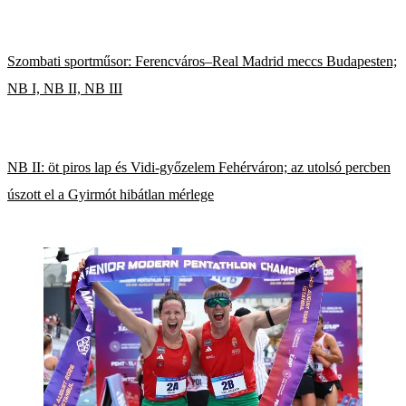
Szombati sportműsor: Ferencváros–Real Madrid meccs Budapesten;
NB I, NB II, NB III
NB II: öt piros lap és Vidi-győzelem Fehérváron; az utolsó percben
úszott el a Gyirmót hibátlan mérlege