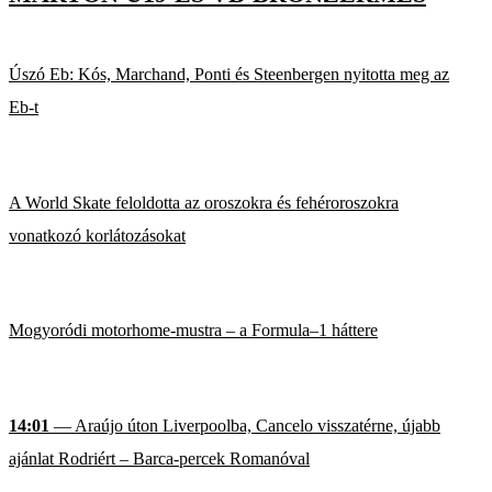
Úszó Eb: Kós, Marchand, Ponti és Steenbergen nyitotta meg az
Eb-t
A World Skate feloldotta az oroszokra és fehéroroszokra
vonatkozó korlátozásokat
Mogyoródi motorhome-mustra – a Formula–1 háttere
14:01
— Araújo úton Liverpoolba, Cancelo visszatérne, újabb
ajánlat Rodriért – Barca-percek Romanóval