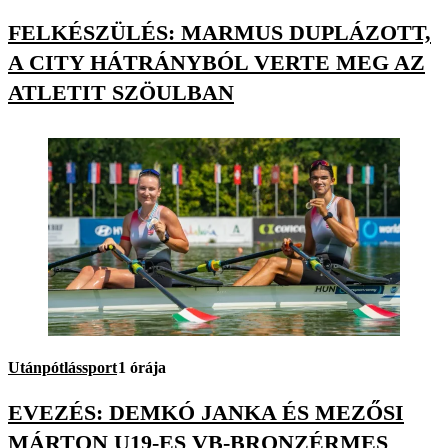
FELKÉSZÜLÉS: MARMUS DUPLÁZOTT,
A CITY HÁTRÁNYBÓL VERTE MEG AZ
ATLETIT SZÖULBAN
Utánpótlássport
1 órája
EVEZÉS: DEMKÓ JANKA ÉS MEZŐSI
MÁRTON U19-ES VB-BRONZÉRMES