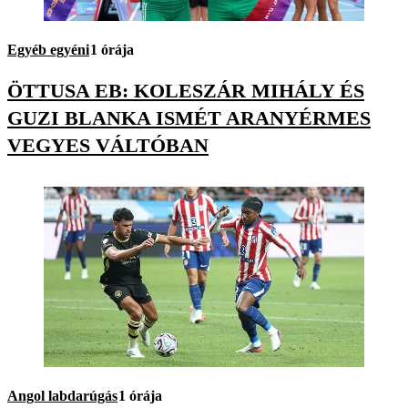
Egyéb egyéni
1 órája
ÖTTUSA EB: KOLESZÁR MIHÁLY ÉS
GUZI BLANKA ISMÉT ARANYÉRMES
VEGYES VÁLTÓBAN
Angol labdarúgás
1 órája