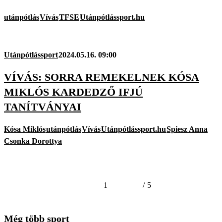
utánpótlás
Vívás
TFSE
Utánpótlássport.hu
Utánpótlássport
2024.05.16. 09:00
VÍVÁS: SORRA REMEKELNEK KÓSA
MIKLÓS KARDEDZŐ IFJÚ
TANÍTVÁNYAI
Kósa Miklós
utánpótlás
Vívás
Utánpótlássport.hu
Spiesz Anna
Csonka Dorottya
1
/
5
Még több sport