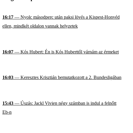
16:17
— Nyolc másodperc után paksi lövés a Kispest-Honvéd
ellen, mindkét oldalon vannak helyzetek
16:07
— Kós Hubert: Én is Kós Huberttől várnám az érmeket
16:03
— Keresztes Krisztián bemutatkozott a 2. Bundesligában
15:43
— Úszás: Jackl Vivien négy számban is indul a felnőtt
Eb-n