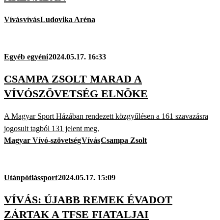
Vívás
vívás
Ludovika Aréna
Egyéb egyéni
2024.05.17. 16:33
CSAMPA ZSOLT MARAD A
VÍVÓSZÖVETSÉG ELNÖKE
A Magyar Sport Házában rendezett közgyűlésen a 161 szavazásra
jogosult tagból 131 jelent meg.
Magyar Vívó-szövetség
Vívás
Csampa Zsolt
Utánpótlássport
2024.05.17. 15:09
VÍVÁS: ÚJABB REMEK ÉVADOT
ZÁRTAK A TFSE FIATALJAI