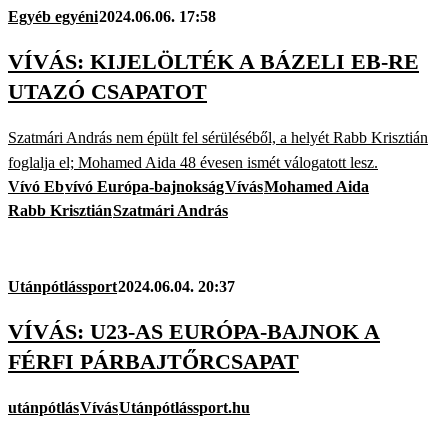
Egyéb egyéni
2024.06.06. 17:58
VÍVÁS: KIJELÖLTÉK A BÁZELI EB-RE
UTAZÓ CSAPATOT
Szatmári András nem épült fel sérüléséből, a helyét Rabb Krisztián
foglalja el; Mohamed Aida 48 évesen ismét válogatott lesz.
Vívó Eb
vívó Európa-bajnokság
Vívás
Mohamed Aida
Rabb Krisztián
Szatmári András
Utánpótlássport
2024.06.04. 20:37
VÍVÁS: U23-AS EURÓPA-BAJNOK A
FÉRFI PÁRBAJTŐRCSAPAT
utánpótlás
Vívás
Utánpótlássport.hu