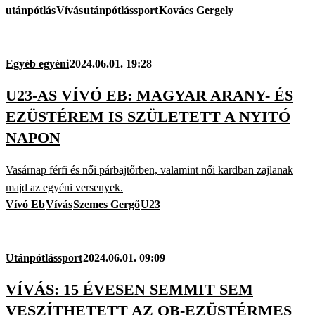
utánpótlás
Vívás
utánpótlássport
Kovács Gergely
Egyéb egyéni
2024.06.01. 19:28
U23-AS VÍVÓ EB: MAGYAR ARANY- ÉS
EZÜSTÉREM IS SZÜLETETT A NYITÓ
NAPON
Vasárnap férfi és női párbajtőrben, valamint női kardban zajlanak
majd az egyéni versenyek.
Vívó Eb
Vívás
Szemes Gergő
U23
Utánpótlássport
2024.06.01. 09:09
VÍVÁS: 15 ÉVESEN SEMMIT SEM
VESZÍTHETETT AZ OB-EZÜSTÉRMES