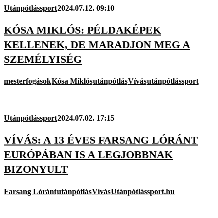
Utánpótlássport
2024.07.12. 09:10
KÓSA MIKLÓS: PÉLDAKÉPEK
KELLENEK, DE MARADJON MEG A
SZEMÉLYISÉG
mesterfogások
Kósa Miklós
utánpótlás
Vívás
utánpótlássport
Utánpótlássport
2024.07.02. 17:15
VÍVÁS: A 13 ÉVES FARSANG LÓRÁNT
EURÓPÁBAN IS A LEGJOBBNAK
BIZONYULT
Farsang Lóránt
utánpótlás
Vívás
Utánpótlássport.hu