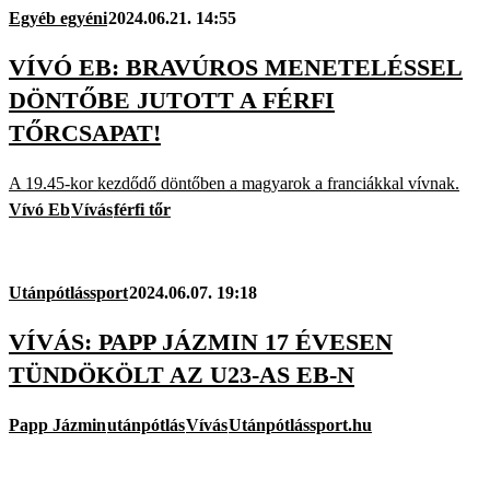
Egyéb egyéni
2024.06.21. 14:55
VÍVÓ EB: BRAVÚROS MENETELÉSSEL
DÖNTŐBE JUTOTT A FÉRFI
TŐRCSAPAT!
A 19.45-kor kezdődő döntőben a magyarok a franciákkal vívnak.
Vívó Eb
Vívás
férfi tőr
Utánpótlássport
2024.06.07. 19:18
VÍVÁS: PAPP JÁZMIN 17 ÉVESEN
TÜNDÖKÖLT AZ U23-AS EB-N
Papp Jázmin
utánpótlás
Vívás
Utánpótlássport.hu