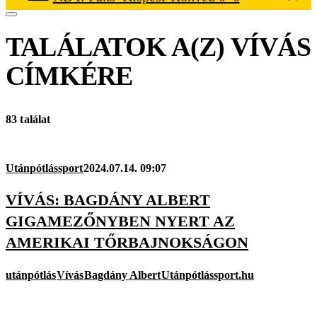
TALÁLATOK A(Z)
VÍVÁS
CÍMKÉRE
83 találat
Utánpótlássport
2024.07.14. 09:07
VÍVÁS: BAGDÁNY ALBERT
GIGAMEZŐNYBEN NYERT AZ
AMERIKAI TŐRBAJNOKSÁGON
utánpótlás
Vívás
Bagdány Albert
Utánpótlássport.hu