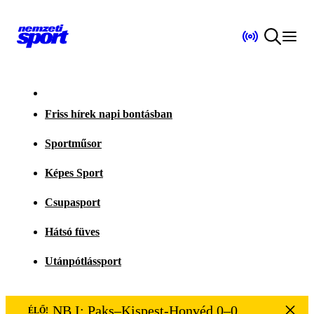
Friss hírek napi bontásban
Sportműsor
Képes Sport
Csupasport
Hátsó füves
Utánpótlássport
NB I: Paks–Kispest-Honvéd 0–0
ÉLŐ!