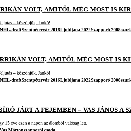
RIKÁN VOLT, AMITŐL MÉG MOST IS KIR
eljutás – köszönjük, Jankó!
NHL-draft
Szentpétervár 2016
Ljubljana 2022
Szapporó 2008
szur
IKÁN VOLT, AMITŐL MÉG MOST IS KIR
eljutás – köszönjük, Jankó!
NHL-draft
Szentpétervár 2016
Ljubljana 2022
Szapporó 2008
szur
BÍRÓ JÁRT A FEJEMBEN – VAS JÁNOS A
y 15 éve ezen a napon az álomból valóság lett.
Vas Márton
szapporói csoda