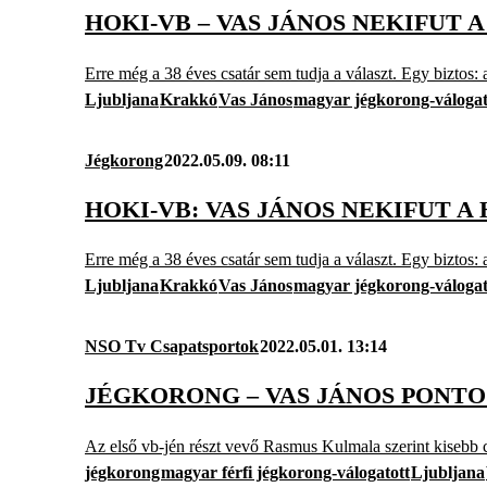
HOKI-VB – VAS JÁNOS NEKIFUT 
Erre még a 38 éves csatár sem tudja a választ. Egy biztos: a
Ljubljana
Krakkó
Vas János
magyar jégkorong-válogat
Jégkorong
2022.05.09. 08:11
HOKI-VB: VAS JÁNOS NEKIFUT 
Erre még a 38 éves csatár sem tudja a választ. Egy biztos: a
Ljubljana
Krakkó
Vas János
magyar jégkorong-válogat
NSO Tv Csapatsportok
2022.05.01. 13:14
JÉGKORONG – VAS JÁNOS PONTO
Az első vb-jén részt vevő Rasmus Kulmala szerint kisebb c
jégkorong
magyar férfi jégkorong-válogatott
Ljubljana