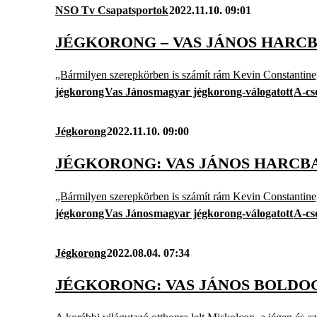
NSO Tv Csapatsportok
2022.11.10. 09:01
JÉGKORONG – VAS JÁNOS HARCB
„Bármilyen szerepkörben is számít rám Kevin Constantine,
jégkorong
Vas János
magyar jégkorong-válogatott
A-cs
Jégkorong
2022.11.10. 09:00
JÉGKORONG: VAS JÁNOS HARCBA
„Bármilyen szerepkörben is számít rám Kevin Constantine,
jégkorong
Vas János
magyar jégkorong-válogatott
A-cs
Jégkorong
2022.08.04. 07:34
JÉGKORONG: VAS JÁNOS BOLDOG