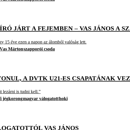
ÍRÓ JÁRT A FEJEMBEN – VAS JÁNOS A 
y 15 éve ezen a napon az álomból valóság lett.
Vas Márton
szapporói csoda
VONUL, A DVTK U21-ES CSAPATÁNAK VE
lezárni is tudni kell.”
fi jégkorong
magyar válogatott
hoki
LOGATOTTÓL VAS JÁNOS