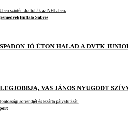
-ben szintén draftolták az NHL-ben.
esmedvék
Buffalo Sabres
ISPADON JÓ ÚTON HALAD A DVTK JUNI
 LEGJOBBJA, VAS JÁNOS NYUGODT SZÍV
ntossági sorrendjét és lezárta pályafutását.
port