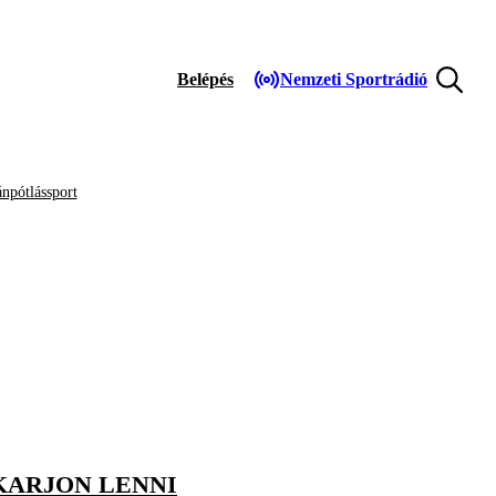
Belépés
Nemzeti Sportrádió
npótlássport
KARJON LENNI