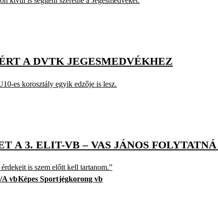
on kívül is segíteni szeretné a Jegesmedvéket.
ATÉRT A DVTK JEGESMEDVÉKHEZ
10-es korosztály egyik edzője is lesz.
 A 3. ELIT-VB – VAS JÁNOS FOLYTATN
rdekeit is szem előtt kell tartanom.”
1/A vb
Képes Sport
jégkorong vb