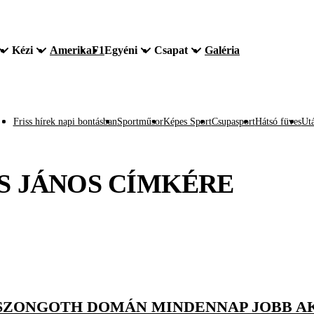
Kézi
Amerika
F1
Egyéni
Csapat
Galéria
Friss hírek napi bontásban
Sportműsor
Képes Sport
Csupasport
Hátsó füves
Utá
S JÁNOS
CÍMKÉRE
Y SZONGOTH DOMÁN MINDENNAP JOBB A