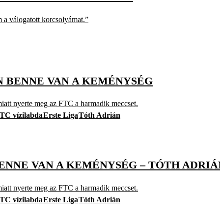
a válogatott korcsolyámat.”
N BENNE VAN A KEMÉNYSÉG
miatt nyerte meg az FTC a harmadik meccset.
TC vízilabda
Erste Liga
Tóth Adrián
BENNE VAN A KEMÉNYSÉG – TÓTH ADRIÁ
miatt nyerte meg az FTC a harmadik meccset.
TC vízilabda
Erste Liga
Tóth Adrián