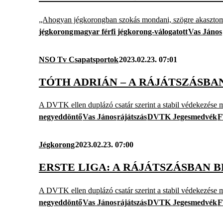
„Ahogyan jégkorongban szokás mondani, szögre akasztom 
jégkorong
magyar férfi jégkorong-válogatott
Vas János
NSO Tv Csapatsportok
2023.02.23. 07:01
TÓTH ADRIÁN – A RÁJÁTSZÁSBA
A DVTK ellen duplázó csatár szerint a stabil védekezése 
negyeddöntő
Vas János
rájátszás
DVTK Jegesmedvék
F
Jégkorong
2023.02.23. 07:00
ERSTE LIGA: A RÁJÁTSZÁSBAN 
A DVTK ellen duplázó csatár szerint a stabil védekezése 
negyeddöntő
Vas János
rájátszás
DVTK Jegesmedvék
F