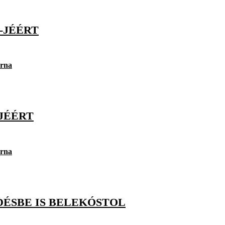
-JÉÉRT
orna
JÉÉRT
orna
DÉSBE IS BELEKÓSTOL