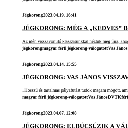
Jégkorong
2023.04.19. 16:41
JÉGKORONG: MÉG A „KEDVES” B
Az idén visszavonuló klasszisunkkal néztük meg újra, ahog
jégkorong
magyar férfi jégkorong-válogatott
Vas János
Jégkorong
2023.04.14. 15:55
JÉGKORONG: VAS JÁNOS VISSZA
„Hosszú és tartalmas pályafutást tudok magam mögött, amit 
magyar férfi jégkorong-válogatott
Vas János
DVTK
fér
Jégkorong
2023.04.07. 12:08
JÉGKORONG: ELBÚCSÚZIK A VÁ