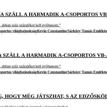
A SZÁLL A HARMADIK A-CSOPORTOS VB
 abban száz százalékot kell nyújtanom.”
oportos világbajnokság
Kevin Constantine
Sárközy Tamás Emlékt
 SZÁLL A HARMADIK A-CSOPORTOS VB-
 abban száz százalékot kell nyújtanom.”
oportos világbajnokság
Kevin Constantine
Sárközy Tamás Emlékt
, HOGY MÉG JÁTSZHAT, S AZ EDZŐSKÖ