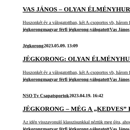
VAS JÁNOS – OLYAN ÉLMÉNYHUR
Huszonkét év a válogatottban, két A-csoportos vb, három f
jégkorong
magyar férfi jégkorong-válogatott
Vas János
Jégkorong
2023.05.09. 13:09
JÉGKORONG: OLYAN ÉLMÉNYHURR
Huszonkét év a válogatottban, két A-csoportos vb, három f
jégkorong
magyar férfi jégkorong-válogatott
Vas János
NSO Tv Csapatsportok
2023.04.19. 16:42
JÉGKORONG – MÉG A „KEDVES” 
Az idén visszavonuló klasszisunkkal néztük meg újra, ahog
jégkorong
magyar férfi jégkorong-válogatott
Vas János