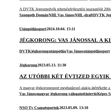
A DVTK Jegesmedvék tehetségfejlesztési igazgatóját 2004
Szongoth Domán
NHL
Vas János
NHL-draft
DVTK Jeg
Utánpótlássport
2024.10.04. 15:11
JÉGKORONG: VAS JÁNOSSAL A K
DVTK
jégkorong
utánpótlás
Vas János
utánpótlássport
Jégkorong
2023.05.13. 11:30
AZ UTÓBBI KÉT ÉVTIZED EGYIK
A magyar jégkorongsport meghatározó alakja átértékelte a fo
Vas János
magyar jégkorong-válogatott
interjú
Képes S
NSO Tv Csapatsportok
2023.05.09. 13:10