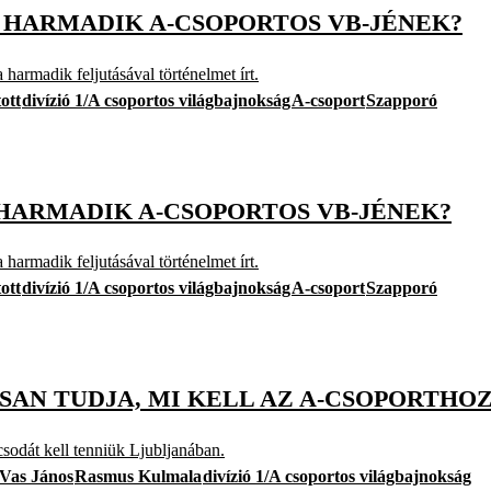
A HARMADIK A-CSOPORTOS VB-JÉNEK?
 harmadik feljutásával történelmet írt.
ott
divízió 1/A csoportos világbajnokság
A-csoport
Szapporó
A HARMADIK A-CSOPORTOS VB-JÉNEK?
 harmadik feljutásával történelmet írt.
ott
divízió 1/A csoportos világbajnokság
A-csoport
Szapporó
SAN TUDJA, MI KELL AZ A-CSOPORTHO
sodát kell tenniük Ljubljanában.
Vas János
Rasmus Kulmala
divízió 1/A csoportos világbajnokság