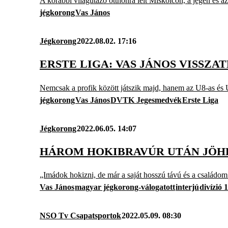
A korábbi világutazó otthonra lelt Miskolcon, a jégen és az
jégkorong
Vas János
Jégkorong
2022.08.02. 17:16
ERSTE LIGA: VAS JÁNOS VISSZ
Nemcsak a profik között játszik majd, hanem az U8-as és U
jégkorong
Vas János
DVTK Jegesmedvék
Erste Liga
Jégkorong
2022.06.05. 14:07
HÁROM HOKIBRAVÚR UTÁN JÖHET
„Imádok hokizni, de már a saját hosszú távú és a családom é
Vas János
magyar jégkorong-válogatott
interjú
divízió 
NSO Tv Csapatsportok
2022.05.09. 08:30