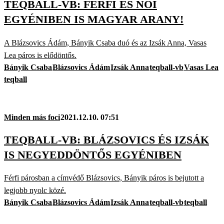
TEQBALL-VB: FÉRFI ÉS NŐI
EGYÉNIBEN IS MAGYAR ARANY!
A Blázsovics Ádám, Bányik Csaba duó és az Izsák Anna, Vasas
Lea páros is elődöntős.
Bányik Csaba
Blázsovics Ádám
Izsák Anna
teqball-vb
Vasas Lea
teqball
Minden más foci
2021.12.10. 07:51
TEQBALL-VB: BLÁZSOVICS ÉS IZSÁK
IS NEGYEDDÖNTŐS EGYÉNIBEN
Férfi párosban a címvédő Blázsovics, Bányik páros is bejutott a
legjobb nyolc közé.
Bányik Csaba
Blázsovics Ádám
Izsák Anna
teqball-vb
teqball