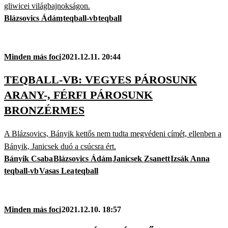
gliwicei világbajnokságon.
Blázsovics Ádám
teqball-vb
teqball
Minden más foci
2021.12.11. 20:44
TEQBALL-VB: VEGYES PÁROSUNK
ARANY-, FÉRFI PÁROSUNK
BRONZÉRMES
A Blázsovics, Bányik kettős nem tudta megvédeni címét, ellenben a
Bányik, Janicsek duó a csúcsra ért.
Bányik Csaba
Blázsovics Ádám
Janicsek Zsanett
Izsák Anna
teqball-vb
Vasas Lea
teqball
Minden más foci
2021.12.10. 18:57