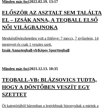
Minden más foci
2022.02.19. 13:17
ELŐSZÖR AZ ASZTALT SEM TALÁLTA
EL – IZSÁK ANNA, A TEQBALL ELSŐ
NŐI VILÁGBAJNOKA
Megkérdőjelezhetetlen volt a fölénye: 7 meccs, 7 győzelem, 14
megnyert és csak 1 vesztes szett.
Izsák Anna
teqball-vb
Képes Sport
teqball
Minden más foci
2021.12.13. 10:35
TEQBALL-VB: BLÁZSOVICS TUDTA,
HOGY A DÖNTŐBEN VESZÍT EGY
SZETTET
Öt kategóriából háromban a legjobbnak bizonyultak a mieink a