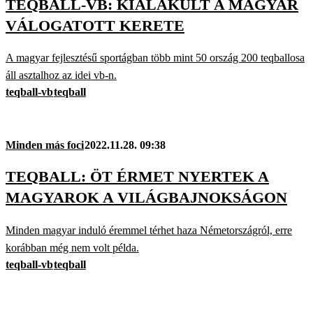
TEQBALL-VB: KIALAKULT A MAGYAR
VÁLOGATOTT KERETE
A magyar fejlesztésű sportágban több mint 50 ország 200 teqballosa
áll asztalhoz az idei vb-n.
teqball-vb
teqball
Minden más foci
2022.11.28. 09:38
TEQBALL: ÖT ÉRMET NYERTEK A
MAGYAROK A VILÁGBAJNOKSÁGON
Minden magyar induló éremmel térhet haza Németországról, erre
korábban még nem volt példa.
teqball-vb
teqball