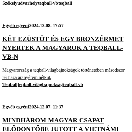
Székelyudvarhely
teqball-vb
teqball
Egyéb egyéni
2024.12.08. 17:57
KÉT EZÜSTÖT ÉS EGY BRONZÉRMET
NYERTEK A MAGYAROK A TEQBALL-
VB-N
Magyarország a teqball-világbajnokságok történetében másodszor
tér haza aranyérem nélkül.
Teqball
teqball-világbajnokság
teqball-vb
Egyéb egyéni
2024.12.07. 11:37
MINDHÁROM MAGYAR CSAPAT
ELŐDÖNTŐBE JUTOTT A VIETNÁMI