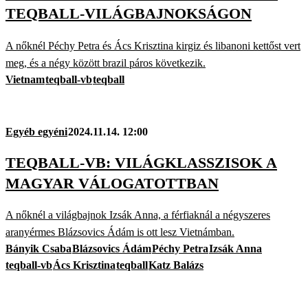
TEQBALL-VILÁGBAJNOKSÁGON
A nőknél Péchy Petra és Ács Krisztina kirgiz és libanoni kettőst vert
meg, és a négy között brazil páros következik.
Vietnam
teqball-vb
teqball
Egyéb egyéni
2024.11.14. 12:00
TEQBALL-VB: VILÁGKLASSZISOK A
MAGYAR VÁLOGATOTTBAN
A nőknél a világbajnok Izsák Anna, a férfiaknál a négyszeres
aranyérmes Blázsovics Ádám is ott lesz Vietnámban.
Bányik Csaba
Blázsovics Ádám
Péchy Petra
Izsák Anna
teqball-vb
Ács Krisztina
teqball
Katz Balázs