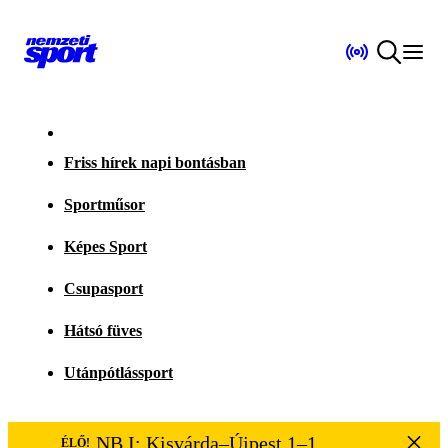
Friss hírek napi bontásban
Sportműsor
Képes Sport
Csupasport
Hátsó füves
Utánpótlássport
NB I: Kisvárda–Újpest 1–1
ÉLŐ!