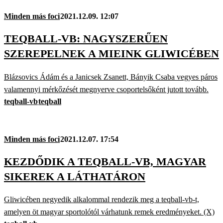
Minden más foci
2021.12.09. 12:07
TEQBALL-VB: NAGYSZERŰEN
SZEREPELNEK A MIEINK GLIWICÉBEN
Blázsovics Ádám és a Janicsek Zsanett, Bányik Csaba vegyes páros
valamennyi mérkőzését megnyerve csoportelsőként jutott tovább.
teqball-vb
teqball
Minden más foci
2021.12.07. 17:54
KEZDŐDIK A TEQBALL-VB, MAGYAR
SIKEREK A LÁTHATÁRON
Gliwicében negyedik alkalommal rendezik meg a teqball-vb-t,
amelyen öt magyar sportolótól várhatunk remek eredményeket. (X)