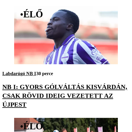
•
ÉLŐ
Labdarúgó NB I
30 perce
NB I: GYORS GÓLVÁLTÁS KISVÁRDÁN,
CSAK RÖVID IDEIG VEZETETT AZ
ÚJPEST
•
ÉLŐ