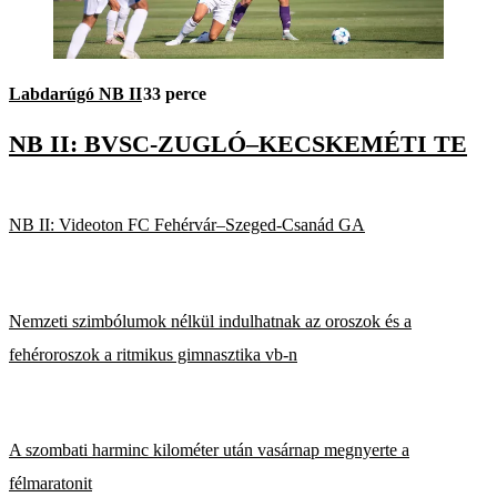
Labdarúgó NB II
33 perce
NB II: BVSC-ZUGLÓ–KECSKEMÉTI TE
NB II: Videoton FC Fehérvár–Szeged-Csanád GA
Nemzeti szimbólumok nélkül indulhatnak az oroszok és a
fehéroroszok a ritmikus gimnasztika vb-n
A szombati harminc kilométer után vasárnap megnyerte a
félmaratonit