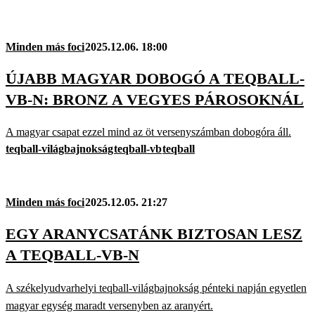
Minden más foci
2025.12.06. 18:00
ÚJABB MAGYAR DOBOGÓ A TEQBALL-
VB-N: BRONZ A VEGYES PÁROSOKNÁL
A magyar csapat ezzel mind az öt versenyszámban dobogóra áll.
teqball-világbajnokság
teqball-vb
teqball
Minden más foci
2025.12.05. 21:27
EGY ARANYCSATÁNK BIZTOSAN LESZ
A TEQBALL-VB-N
A székelyudvarhelyi teqball-világbajnokság pénteki napján egyetlen
magyar egység maradt versenyben az aranyért.