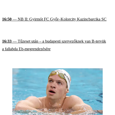
16:50
— NB II: Gyirmót FC Győr–Kolorcity Kazincbarcika SC
16:33
— Tűzeset után – a budapesti szervezőknek van B-tervük
a fallabda Eb-megrendezésére