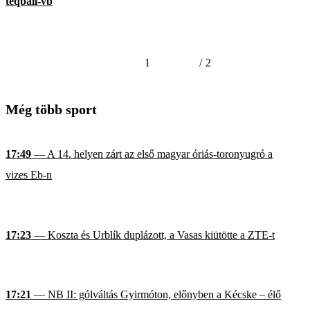
teqball-vb
1
/
2
Még több sport
17:49
— A 14. helyen zárt az első magyar óriás-toronyugró a
vizes Eb-n
17:23
— Koszta és Urblík duplázott, a Vasas kiütötte a ZTE-t
17:21
— NB II: gólváltás Gyirmóton, előnyben a Kécske – élő