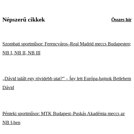
Népszerű cikkek
Összes hír
Szombati sportműsor: Ferencváros–Real Madrid meccs Budapesten;
NB I, NB II, NB III
„Dávid talált egy rövidebb utat?” – Így lett Európa-bajnok Betlehem
Dávid
Pénteki sportműsor: MTK Budapest–Puskás Akadémia meccs az
NB I-ben