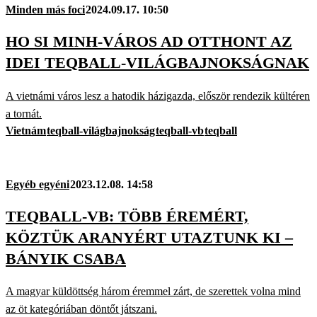
Minden más foci
2024.09.17. 10:50
HO SI MINH-VÁROS AD OTTHONT AZ
IDEI TEQBALL-VILÁGBAJNOKSÁGNAK
A vietnámi város lesz a hatodik házigazda, először rendezik kültéren
a tornát.
Vietnám
teqball-világbajnokság
teqball-vb
teqball
Egyéb egyéni
2023.12.08. 14:58
TEQBALL-VB: TÖBB ÉREMÉRT,
KÖZTÜK ARANYÉRT UTAZTUNK KI –
BÁNYIK CSABA
A magyar küldöttség három éremmel zárt, de szerettek volna mind
az öt kategóriában döntőt játszani.