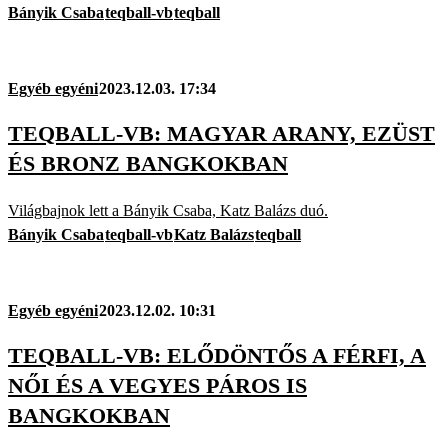
Bányik Csaba
teqball-vb
teqball
Egyéb egyéni
2023.12.03. 17:34
TEQBALL-VB: MAGYAR ARANY, EZÜST
ÉS BRONZ BANGKOKBAN
Világbajnok lett a Bányik Csaba, Katz Balázs duó.
Bányik Csaba
teqball-vb
Katz Balázs
teqball
Egyéb egyéni
2023.12.02. 10:31
TEQBALL-VB: ELŐDÖNTŐS A FÉRFI, A
NŐI ÉS A VEGYES PÁROS IS
BANGKOKBAN