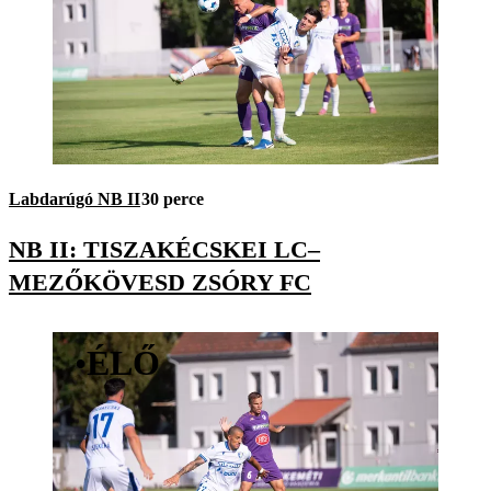
Labdarúgó NB II
30 perce
NB II: TISZAKÉCSKEI LC–
MEZŐKÖVESD ZSÓRY FC
•
ÉLŐ