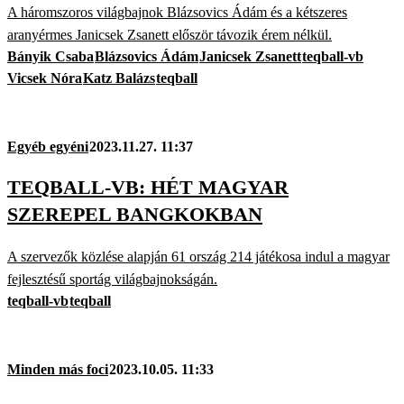
A háromszoros világbajnok Blázsovics Ádám és a kétszeres
aranyérmes Janicsek Zsanett először távozik érem nélkül.
Bányik Csaba
Blázsovics Ádám
Janicsek Zsanett
teqball-vb
Vicsek Nóra
Katz Balázs
teqball
Egyéb egyéni
2023.11.27. 11:37
TEQBALL-VB: HÉT MAGYAR
SZEREPEL BANGKOKBAN
A szervezők közlése alapján 61 ország 214 játékosa indul a magyar
fejlesztésű sportág világbajnokságán.
teqball-vb
teqball
Minden más foci
2023.10.05. 11:33