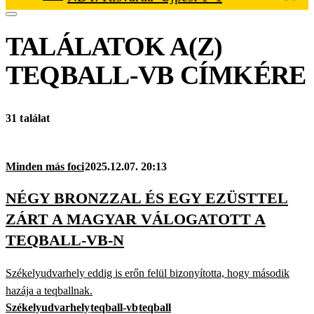
TALÁLATOK A(Z)
TEQBALL-VB
CÍMKÉRE
31 találat
Minden más foci
2025.12.07. 20:13
NÉGY BRONZZAL ÉS EGY EZÜSTTEL
ZÁRT A MAGYAR VÁLOGATOTT A
TEQBALL-VB-N
Székelyudvarhely eddig is erőn felül bizonyította, hogy második
hazája a teqballnak.
Székelyudvarhely
teqball-vb
teqball