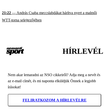
21:22
— András Csaba meccslabdákat hárítva nyert a malmői
WTT-torna selejtezőjében
HÍRLEVÉL
Nem akar lemaradni az NSO cikkeiről? Adja meg a nevét és
az e-mail címét, és mi naponta elküldjük Önnek a legjobb
írásokat!
FELIRATKOZOM A HÍRLEVÉLRE