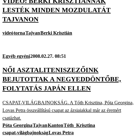
VIDEÓ: BERKI KRISZTIÁNNAK
LESTÉK MINDEN MOZDULATÁT
TAJVANON
videó
torna
Tajvan
Berki Krisztián
Egyéb egyéni
2008.02.27. 08:51
NŐI ASZTALITENISZEZŐINK
BEJUTOTTAK A NEGYEDDÖNTŐBE,
FOLYTATÁS JAPÁN ELLEN
CSAPAT-VILÁGBAJNOKSÁG. A Tóth Krisztina, Póta Georgina,
Lovas Petra összeállítású csapat az ázsiaiakkal már az éremért
csatázhat.
Póta Georgina
Tajvan
Kanton
Tóth_Krisztina
csapat-világbajnokság
Lovas Petra