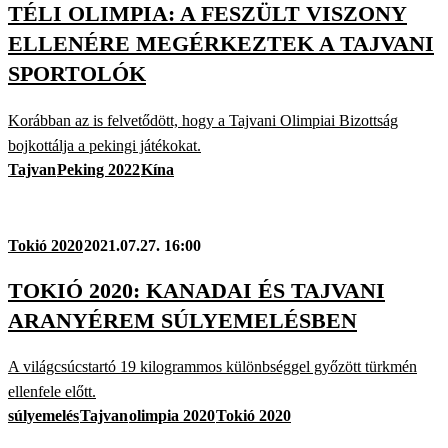
TÉLI OLIMPIA: A FESZÜLT VISZONY
ELLENÉRE MEGÉRKEZTEK A TAJVANI
SPORTOLÓK
Korábban az is felvetődött, hogy a Tajvani Olimpiai Bizottság
bojkottálja a pekingi játékokat.
Tajvan
Peking 2022
Kína
Tokió 2020
2021.07.27. 16:00
TOKIÓ 2020: KANADAI ÉS TAJVANI
ARANYÉREM SÚLYEMELÉSBEN
A világcsúcstartó 19 kilogrammos különbséggel győzött türkmén
ellenfele előtt.
súlyemelés
Tajvan
olimpia 2020
Tokió 2020