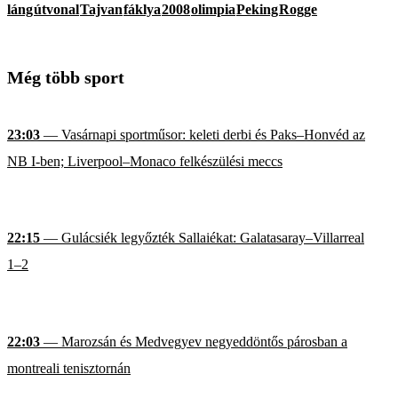
láng
útvonal
Tajvan
fáklya
2008
olimpia
Peking
Rogge
Még több sport
23:03
— Vasárnapi sportműsor: keleti derbi és Paks–Honvéd az
NB I-ben; Liverpool–Monaco felkészülési meccs
22:15
— Gulácsiék legyőzték Sallaiékat: Galatasaray–Villarreal
1–2
22:03
— Marozsán és Medvegyev negyeddöntős párosban a
montreali tenisztornán