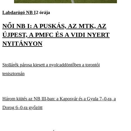
Labdarúgó NB I
2 órája
NŐI NB I: A PUSKÁS, AZ MTK, AZ
ÚJPEST, A PMFC ÉS A VIDI NYERT
NYITÁNYON
Stollárék párosa kiesett a nyolcaddöntőben a torontói
tenisztornán
Három kiütés az NB III-ban: a Kaposvár és a Gyula 7–0-ra, a
Dorog 6–0-ra győzött