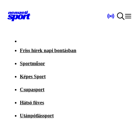
Friss hírek napi bontásban
Sportműsor
Képes Sport
Csupasport
Hátsó füves
Utánpótlássport