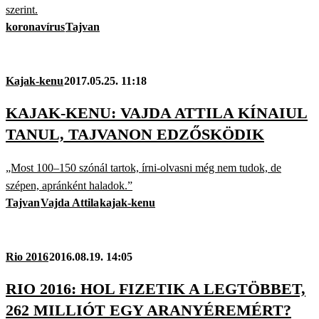
szerint.
koronavírus
Tajvan
Kajak-kenu
2017.05.25. 11:18
KAJAK-KENU: VAJDA ATTILA KÍNAIUL
TANUL, TAJVANON EDZŐSKÖDIK
„Most 100–150 szónál tartok, írni-olvasni még nem tudok, de
szépen, apránként haladok.”
Tajvan
Vajda Attila
kajak-kenu
Rio 2016
2016.08.19. 14:05
RIO 2016: HOL FIZETIK A LEGTÖBBET,
262 MILLIÓT EGY ARANYÉREMÉRT?