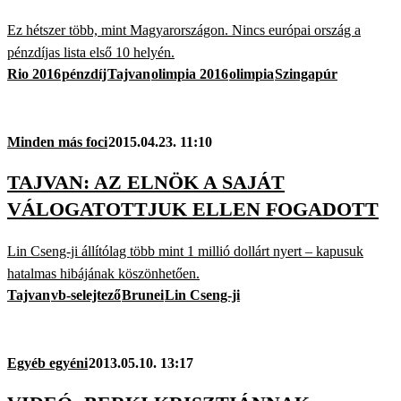
Ez hétszer több, mint Magyarországon. Nincs európai ország a
pénzdíjas lista első 10 helyén.
Rio 2016
pénzdíj
Tajvan
olimpia 2016
olimpia
Szingapúr
Minden más foci
2015.04.23. 11:10
TAJVAN: AZ ELNÖK A SAJÁT
VÁLOGATOTTJUK ELLEN FOGADOTT
Lin Cseng-ji állítólag több mint 1 millió dollárt nyert – kapusuk
hatalmas hibájának köszönhetően.
Tajvan
vb-selejtező
Brunei
Lin Cseng-ji
Egyéb egyéni
2013.05.10. 13:17