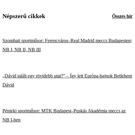
Népszerű cikkek
Összes hír
Szombati sportműsor: Ferencváros–Real Madrid meccs Budapesten;
NB I, NB II, NB III
„Dávid talált egy rövidebb utat?” – Így lett Európa-bajnok Betlehem
Dávid
Pénteki sportműsor: MTK Budapest–Puskás Akadémia meccs az
NB I-ben