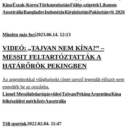
Kína
Észak-Korea
Türkmenisztán
Fülöp-szigetek
Libanon
Ausztrália
Banglades
Indonézia
Kirgizisztán
Pakisztán
vb 2026
Minden más foci
2023.06.14. 12:13
VIDEÓ: „TAJVAN NEM KÍNA?” –
MESSIT FELTARTÓZTATTÁK A
HATÁRŐRÖK PEKINGBEN
Az argentinokkal világbajnoki címet szerző legendát először nem
engedték be az országba.
Lionel Messi
labdarúgás
videó
Tajvan
Peking
Argentína
Kína
felkészülési mérkőzés
Ausztrália
Téli sportok
2022.02.04. 11:47