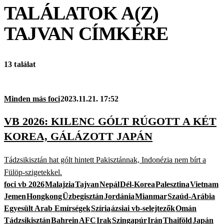
TALÁLATOK A(Z)
TAJVAN
CÍMKÉRE
13 találat
Minden más foci
2023.11.21. 17:52
VB 2026: KILENC GÓLT RÚGOTT A KÉT
KOREA, GÁLÁZOTT JAPÁN
Tádzsikisztán hat gólt hintett Pakisztánnak, Indonézia nem bírt a
Fülöp-szigetekkel.
foci vb 2026
Malajzia
Tajvan
Nepál
Dél-Korea
Palesztina
Vietnam
Jemen
Hongkong
Üzbegisztán
Jordánia
Mianmar
Szaúd-Arábia
Egyesült Arab Emírségek
Szíria
ázsiai vb-selejtezők
Omán
Tádzsikisztán
Bahrein
AFC
Irak
Szingapúr
Irán
Thaiföld
Japán