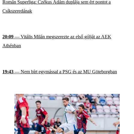
Román Superliga: Czékus Ádám duplája sem ért pontot a
Csíkszeredának
20:09
— Vitális Milán megszerezte az első gólját az AEK
Athénban
19:43
— Nem bírt egymással a PSG és az MU Göteborgban