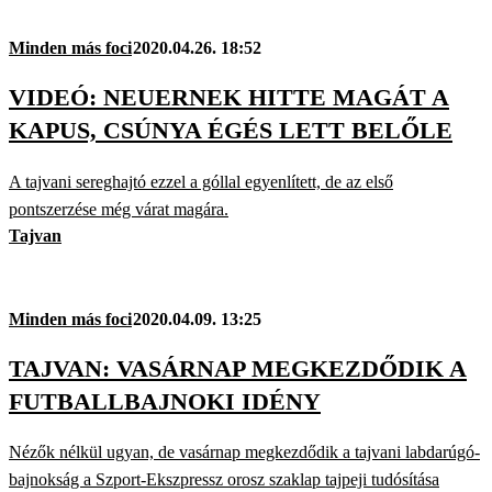
Minden más foci
2020.04.26. 18:52
VIDEÓ: NEUERNEK HITTE MAGÁT A
KAPUS, CSÚNYA ÉGÉS LETT BELŐLE
A tajvani sereghajtó ezzel a góllal egyenlített, de az első
pontszerzése még várat magára.
Tajvan
Minden más foci
2020.04.09. 13:25
TAJVAN: VASÁRNAP MEGKEZDŐDIK A
FUTBALLBAJNOKI IDÉNY
Nézők nélkül ugyan, de vasárnap megkezdődik a tajvani labdarúgó-
bajnokság a Szport-Ekszpressz orosz szaklap tajpeji tudósítása