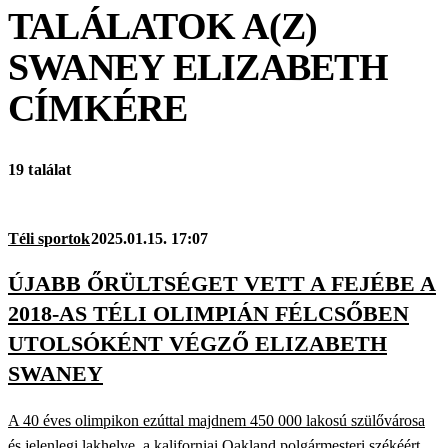
TALÁLATOK A(Z)
SWANEY ELIZABETH
CÍMKÉRE
19 találat
Téli sportok
2025.01.15. 17:07
ÚJABB ŐRÜLTSÉGET VETT A FEJÉBE A
2018-AS TÉLI OLIMPIÁN FÉLCSŐBEN
UTOLSÓKÉNT VÉGZŐ ELIZABETH
SWANEY
A 40 éves olimpikon ezúttal majdnem 450 000 lakosú szülővárosa
és jelenlegi lakhelye, a kaliforniai Oakland polgármesteri székéért