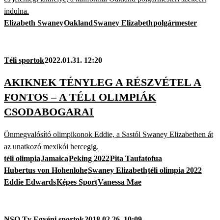
indulna.
Elizabeth Swaney
Oakland
Swaney Elizabeth
polgármester
Téli sportok
2022.01.31. 12:20
AKIKNEK TÉNYLEG A RÉSZVÉTEL A
FONTOS – A TÉLI OLIMPIÁK
CSODABOGARAI
Önmegvalósító olimpikonok Eddie, a Sastól Swaney Elizabethen át
az unatkozó mexikói hercegig.
téli olimpia
Jamaica
Peking 2022
Pita Taufatofua
Hubertus von Hohenlohe
Swaney Elizabeth
téli olimpia 2022
Eddie Edwards
Képes Sport
Vanessa Mae
NSO Tv Egyéni sportok
2018.02.26. 10:09