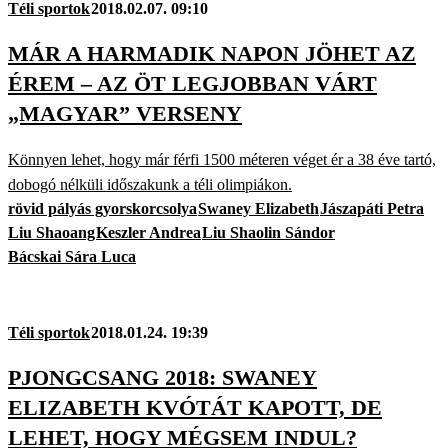
Téli sportok
2018.02.07. 09:10
MÁR A HARMADIK NAPON JÖHET AZ
ÉREM – AZ ÖT LEGJOBBAN VÁRT
„MAGYAR” VERSENY
Könnyen lehet, hogy már férfi 1500 méteren véget ér a 38 éve tartó,
dobogó nélküli időszakunk a téli olimpiákon.
rövid pályás gyorskorcsolya
Swaney Elizabeth
Jászapáti Petra
Liu Shaoang
Keszler Andrea
Liu Shaolin Sándor
Bácskai Sára Luca
Téli sportok
2018.01.24. 19:39
PJONGCSANG 2018: SWANEY
ELIZABETH KVÓTÁT KAPOTT, DE
LEHET, HOGY MÉGSEM INDUL?