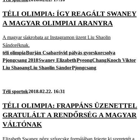
TÉLI OLIMPIA: ÍGY REAGÁLT SWANEY
A MAGYAR OLIMPIAI ARANYRA
A magyar síakrobata az Instagramon üzent Liu Shaolin
Sándoréknak.
téli olimpia
Burján Csaba
rövid pályás gyorskorcsolya
Pjongcsang 2018
Swaney Elizabeth
PyeongChang
Knoch Viktor
Liu Shaoang
Liu Shaolin Sándor
Pjongcsang
Téli sportok
2018.02.22. 16:31
TÉLI OLIMPIA: FRAPPÁNS ÜZENETTEL
GRATULÁLT A RENDŐRSÉG A MAGYAR
VÁLTÓNAK
Elizabeth Swaney négy szívecske formájában fejezte ki szeretetét a