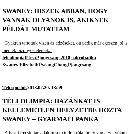
SWANEY: HISZEK ABBAN, HOGY
VANNAK OLYANOK IS, AKIKNEK
PÉLDÁT MUTATTAM
„Gyakran tartottuk vízen az edzéseket, ott pedig már egészen jól is
mentek bizonyos elemek.”
téli olimpia
félcső
Pjongcsang 2018
síakrobatika
Swaney Elizabeth
PyeongChang
Pjongcsang
Téli sportok
2018.02.20. 13:59
TÉLI OLIMPIA: HAZÁNKAT IS
KELLEMETLEN HELYZETBE HOZTA
SWANEY – GYARMATI PANKA
„A hazai freeski társadalom sem tudott róla, hogy van egy kvótánk,