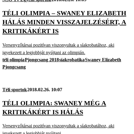
TÉLI OLIMPIA – SWANEY ELIZABETH
HÁLÁS MINDEN VISSZAJELZÉSÉRT, A
KRITIKÁKÉRT IS
Versenyzőtársai pozitívan viszonyultak a síakrobatához, aki
igyekezett a legjobbját nyújtani az olimpián.
téli olimpia
Pjongcsang 2018
síakrobatika
Swaney Elizabeth
Pjongcsang
Téli sportok
2018.02.26. 10:07
TÉLI OLIMPIA: SWANEY MÉG A
KRITIKÁKÉRT IS HÁLÁS
Versenyzőtársai pozitívan viszonyultak a síakrobatához, aki
igyekezett a legjobbját nyújtani.