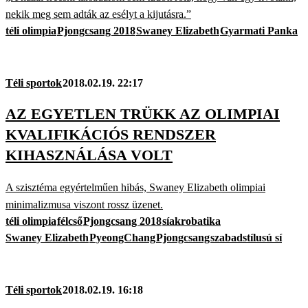
nekik meg sem adták az esélyt a kijutásra.”
téli olimpia
Pjongcsang 2018
Swaney Elizabeth
Gyarmati Panka
Téli sportok
2018.02.19. 22:17
AZ EGYETLEN TRÜKK AZ OLIMPIAI
KVALIFIKÁCIÓS RENDSZER
KIHASZNÁLÁSA VOLT
A szisztéma egyértelműen hibás, Swaney Elizabeth olimpiai
minimalizmusa viszont rossz üzenet.
téli olimpia
félcső
Pjongcsang 2018
síakrobatika
Swaney Elizabeth
PyeongChang
Pjongcsang
szabadstílusú sí
Téli sportok
2018.02.19. 16:18