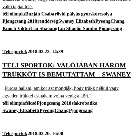
váltó tagjai felé.
téli olimpia
Burján Csaba
rövid pályás gyorskorcsolya
Pjongcsang 2018
rendőrség
Swaney Elizabeth
PyeongChang
Knoch Viktor
Liu Shaoang
Liu Shaolin Sándor
Pjongcsang
Téli sportok
2018.02.22. 14:39
TÉLI SPORTOK: VALÓJÁBAN HÁROM
TRÜKKÖT IS BEMUTATTAM – SWANEY
„Furcsa hallani, amikor azt mondják, hogy trükk nélkül vagy
egyetlen trükkel csináltam volna végig a kört.”
téli olimpia
félcső
Pjongcsang 2018
síakrobatika
Swaney Elizabeth
PyeongChang
Pjongcsang
Téli sportok
2018.02.20. 16:00