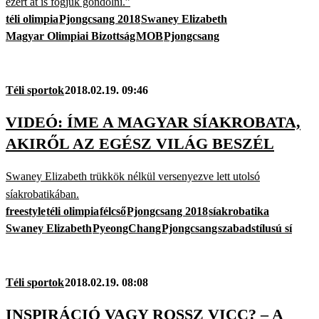
ezért át is fogjuk gondolni.”
téli olimpia
Pjongcsang 2018
Swaney Elizabeth
Magyar Olimpiai Bizottság
MOB
Pjongcsang
Téli sportok
2018.02.19. 09:46
VIDEÓ: ÍME A MAGYAR SÍAKROBATA,
AKIRŐL AZ EGÉSZ VILÁG BESZÉL
Swaney Elizabeth trükkök nélkül versenyezve lett utolsó
síakrobatikában.
freestyle
téli olimpia
félcső
Pjongcsang 2018
síakrobatika
Swaney Elizabeth
PyeongChang
Pjongcsang
szabadstílusú sí
Téli sportok
2018.02.19. 08:08
INSPIRÁCIÓ VAGY ROSSZ VICC? – A