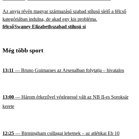
Az anyja révén magyar származású szabad stílusú síelő a félcső
kategóriában indulna, de akad egy kis probléma.
félcső
Swaney Elizabeth
szabad stílusú sí
Még több sport
13:11
— Bruno Guimaraes az Arsenalban folytatja – hivatalos
13:00
— Három érkezővel véglegessé vált az NB II-es Soroksár
kerete
12:25
— Birmingham csillagai lehetnek – az atlétikai Eb 10