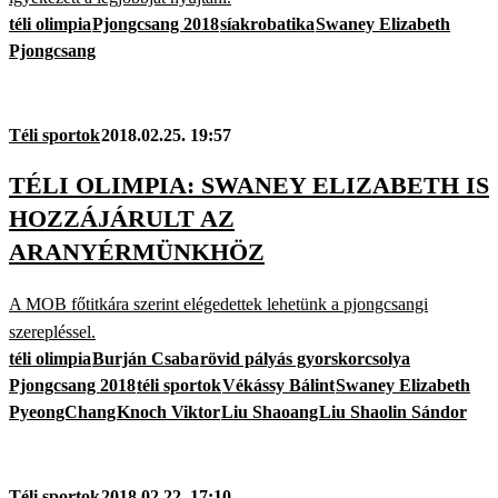
téli olimpia
Pjongcsang 2018
síakrobatika
Swaney Elizabeth
Pjongcsang
Téli sportok
2018.02.25. 19:57
TÉLI OLIMPIA: SWANEY ELIZABETH IS
HOZZÁJÁRULT AZ
ARANYÉRMÜNKHÖZ
A MOB főtitkára szerint elégedettek lehetünk a pjongcsangi
szerepléssel.
téli olimpia
Burján Csaba
rövid pályás gyorskorcsolya
Pjongcsang 2018
téli sportok
Vékássy Bálint
Swaney Elizabeth
PyeongChang
Knoch Viktor
Liu Shaoang
Liu Shaolin Sándor
Téli sportok
2018.02.22. 17:10