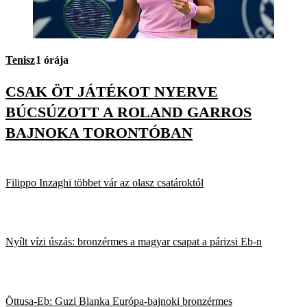
Tenisz
1 órája
CSAK ÖT JÁTÉKOT NYERVE
BÚCSÚZOTT A ROLAND GARROS
BAJNOKA TORONTÓBAN
Filippo Inzaghi többet vár az olasz csatároktól
Nyílt vízi úszás: bronzérmes a magyar csapat a párizsi Eb-n
Öttusa-Eb: Guzi Blanka Európa-bajnoki bronzérmes