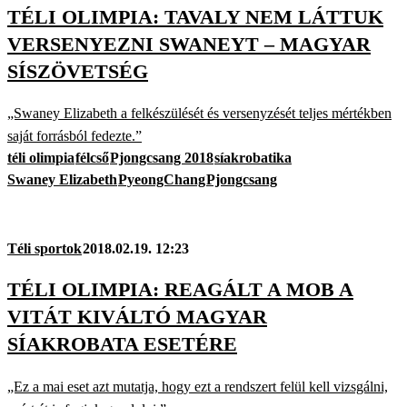
TÉLI OLIMPIA: TAVALY NEM LÁTTUK
VERSENYEZNI SWANEYT – MAGYAR
SÍSZÖVETSÉG
„Swaney Elizabeth a felkészülését és versenyzését teljes mértékben
saját forrásból fedezte.”
téli olimpia
félcső
Pjongcsang 2018
síakrobatika
Swaney Elizabeth
PyeongChang
Pjongcsang
Téli sportok
2018.02.19. 12:23
TÉLI OLIMPIA: REAGÁLT A MOB A
VITÁT KIVÁLTÓ MAGYAR
SÍAKROBATA ESETÉRE
„Ez a mai eset azt mutatja, hogy ezt a rendszert felül kell vizsgálni,