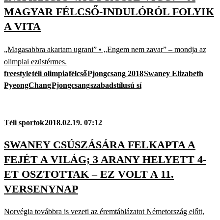
MAGYAR FÉLCSŐ-INDULÓRÓL FOLYIK
A VITA
„Magasabbra akartam ugrani” • „Engem nem zavar” – mondja az
olimpiai ezüstérmes.
freestyle
téli olimpia
félcső
Pjongcsang 2018
Swaney Elizabeth
PyeongChang
Pjongcsang
szabadstílusú sí
Téli sportok
2018.02.19. 07:12
SWANEY CSÚSZÁSÁRA FELKAPTA A
FEJÉT A VILÁG; 3 ARANY HELYETT 4-
ET OSZTOTTAK – EZ VOLT A 11.
VERSENYNAP
Norvégia továbbra is vezeti az éremtáblázatot Németország előtt,