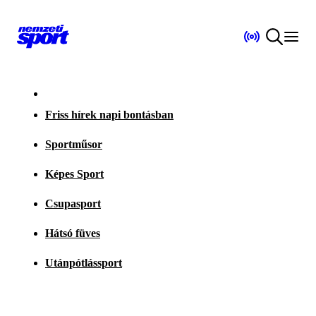
Friss hírek napi bontásban
Sportműsor
Képes Sport
Csupasport
Hátsó füves
Utánpótlássport