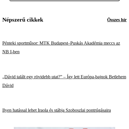
Népszerű cikkek
Összes hír
Pénteki sportműsor: MTK Budapest–Puskás Akadémia meccs az
NB I-ben
„Dávid talált egy rövidebb utat?” – Így lett Európa-bajnok Betlehem
Dávid
Ilyen hatással lehet Iraola és stábja Szoboszlai pontrúgásaira