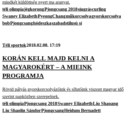
mindkét küldöttség nyert ma aranyat.
téli olimpia
jégkorong
Pjongcsang 2018
síugrás
curling
Swaney Elizabeth
PyeongChang
műkorcsolya
gyorskorcsolya
bob
Pjongcsang
hódeszka
szabadstílusú sí
Téli sportok
2018.02.08. 17:19
KORÁN KELL MAJD KELNI A
MAGYAROKÉRT – A MIEINK
PROGRAMJA
Rövid pályás gyorskorcsolyázóink és sífutóink viszont magyar idő
szerint napközben szerepelnek.
téli olimpia
Pjongcsang 2018
Swaney Elizabeth
Liu Shaoang
Liu Shaolin Sándor
Pjongcsang
Heidum Bernadett