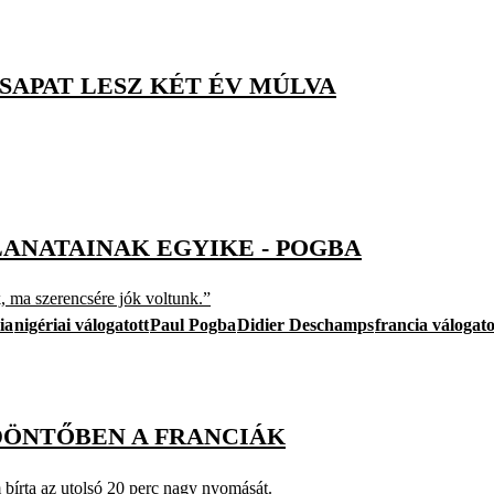
CSAPAT LESZ KÉT ÉV MÚLVA
LANATAINAK EGYIKE - POGBA
, ma szerencsére jók voltunk.”
ia
nigériai válogatott
Paul Pogba
Didier Deschamps
francia válogato
DÖNTŐBEN A FRANCIÁK
bírta az utolsó 20 perc nagy nyomását.