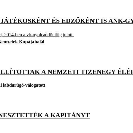
 JÁTÉKOSKÉNT ÉS EDZŐKÉNT IS ANK-G
, 2014-ben a vb-nyolcaddöntőig jutott.
 Nemzetek Kupája
halál
ÁLLÍTOTTAK A NEMZETI TIZENEGY ÉLÉ
ai labdarúgó-válogatott
ENESZTETTÉK A KAPITÁNYT