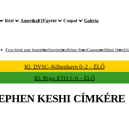
Kézi
Amerika
F1
Egyéni
Csapat
Galéria
Friss hírek napi bontásban
Sportműsor
Képes Sport
Csupasport
Hátsó füves
Utá
Kl: DVSC–Köbenhavn 0–2 – ÉLŐ
Kl: Riga–ETO 1–0 – ÉLŐ
EPHEN KESHI
CÍMKÉRE