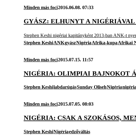
Minden más foci
2016.06.08. 07:33
GYÁSZ: ELHUNYT A NIGÉRIÁVAL
Stephen Keshi nigériai kapitányként 2013-ban ANK-t nyert
Stephen Keshi
ANK
gyász
Nigéria
Afrika-kupa
Afrikai
Minden más foci
2015.07.15. 11:57
NIGÉRIA: OLIMPIAI BAJNOKOT 
Stephen Keshi
labdarúgás
Sunday Oliseh
Nigéria
nigéri
Minden más foci
2015.07.05. 08:03
NIGÉRIA: CSAK A SZOKÁSOS, M
Stephen Keshi
Nigéria
edzőváltás