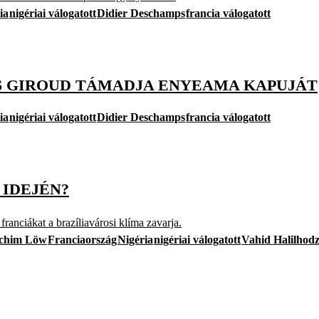
ia
nigériai válogatott
Didier Deschamps
francia válogatott
ÉS GIROUD TÁMADJA ENYEAMA KAPUJÁT
ia
nigériai válogatott
Didier Deschamps
francia válogatott
 IDEJÉN?
franciákat a brazíliavárosi klíma zavarja.
chim Löw
Franciaország
Nigéria
nigériai válogatott
Vahid Halilhodz