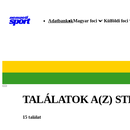
Adatbankok
Magyar foci
Külföldi foci
TALÁLATOK A(Z)
ST
15 találat