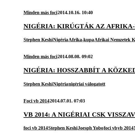
Minden más foci
2014.10.16. 10:40
NIGÉRIA: KIRÚGTÁK AZ AFRIK
Stephen Keshi
Nigéria
Afrika-kupa
Afrikai Nemzetek 
Minden más foci
2014.08.08. 09:02
NIGÉRIA: HOSSZABBÍT A KÖZKE
Stephen Keshi
Nigéria
nigériai válogatott
Foci vb 2014
2014.07.01. 07:03
VB 2014: A NIGÉRIAI CSK VISS
foci vb 2014
Stephen Keshi
Joesph Yobo
foci vb
vb 2014