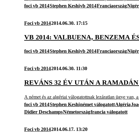
foci vb 2014
Stephen Keshi
vb 2014
Franciaország
Nigér
Foci vb 2014
2014.06.30. 17:15
VB 2014: VALBUENA, BENZEMA 
foci vb 2014
Stephen Keshi
vb 2014
Franciaország
Nigér
Foci vb 2014
2014.06.30. 11:30
REVÁNS 32 ÉV UTÁN A RAMADÁN
A német és az algériai válogatottnak lezáratlan ügye van, a 
foci vb 2014
Stephen Keshi
német válogatott
Algéria
Joa
Didier Deschamps
Németország
francia válogatott
Foci vb 2014
2014.06.17. 13:20