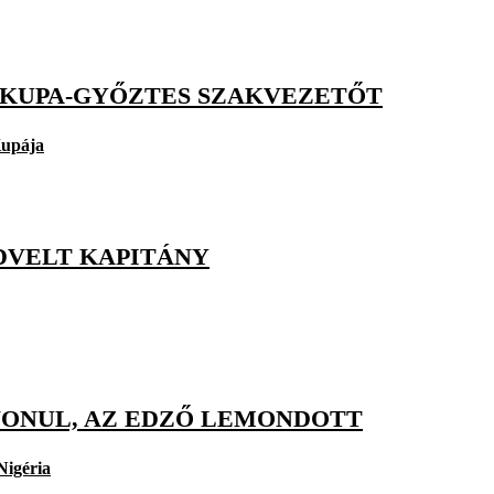
A-KUPA-GYŐZTES SZAKVEZETŐT
Kupája
DVELT KAPITÁNY
ZAVONUL, AZ EDZŐ LEMONDOTT
Nigéria