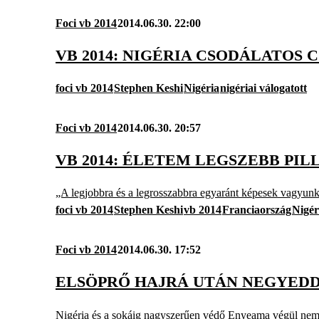
Foci vb 2014
2014.06.30. 22:00
VB 2014: NIGÉRIA CSODÁLATOS 
foci vb 2014
Stephen Keshi
Nigéria
nigériai válogatott
Foci vb 2014
2014.06.30. 20:57
VB 2014: ÉLETEM LEGSZEBB PIL
„A legjobbra és a legrosszabbra egyaránt képesek vagyunk
foci vb 2014
Stephen Keshi
vb 2014
Franciaország
Nigér
Foci vb 2014
2014.06.30. 17:52
ELSÖPRŐ HAJRÁ UTÁN NEGYED
Nigéria és a sokáig nagyszerűen védő Enyeama végül nem 