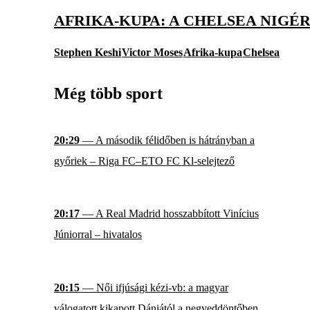
AFRIKA-KUPA: A CHELSEA NIGÉ
Stephen Keshi
Victor Moses
Afrika-kupa
Chelsea
Még több sport
20:29
— A második félidőben is hátrányban a
győriek – Riga FC–ETO FC Kl-selejtező
20:17
— A Real Madrid hosszabbított Vinícius
Júniorral – hivatalos
20:15
— Női ifjúsági kézi-vb: a magyar
válogatott kikapott Dániától a negyeddöntőben