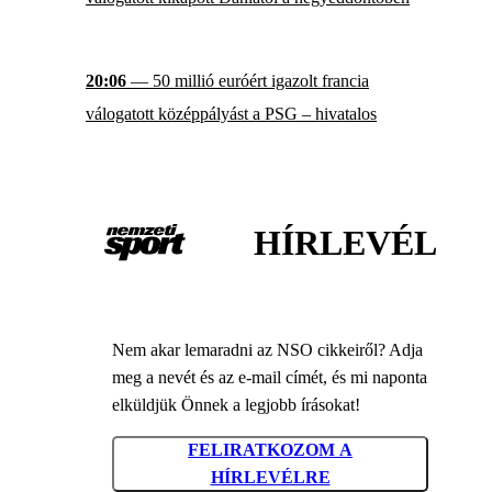
20:06
— 50 millió euróért igazolt francia
válogatott középpályást a PSG – hivatalos
HÍRLEVÉL
Nem akar lemaradni az NSO cikkeiről? Adja
meg a nevét és az e-mail címét, és mi naponta
elküldjük Önnek a legjobb írásokat!
FELIRATKOZOM A
HÍRLEVÉLRE