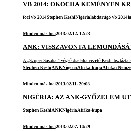
VB 2014: OKOCHA KEMÉNYEN KR
foci vb 2014
Stephen Keshi
Nigéria
labdarúgó vb 2014
l
Minden más foci
2013.02.12. 12:23
ANK: VISSZAVONTA LEMONDÁSÁT
A „Szuper Sasokat” végső diadalra vezető Keshi tisztázta a 
Stephen Keshi
ANK
Nigéria
Afrika-kupa
Afrikai Nemz
Minden más foci
2013.02.11. 20:03
NIGÉRIA: AZ ANK-GYŐZELEM U
Stephen Keshi
ANK
Nigéria
Afrika-kupa
Minden más foci
2013.02.07. 14:29