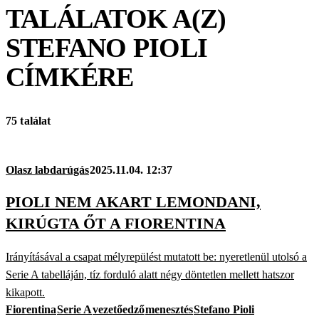
TALÁLATOK A(Z)
STEFANO PIOLI
CÍMKÉRE
75 találat
Olasz labdarúgás
2025.11.04. 12:37
PIOLI NEM AKART LEMONDANI,
KIRÚGTA ŐT A FIORENTINA
Irányításával a csapat mélyrepülést mutatott be: nyeretlenül utolsó a
Serie A tabelláján, tíz forduló alatt négy döntetlen mellett hatszor
kikapott.
Fiorentina
Serie A
vezetőedző
menesztés
Stefano Pioli