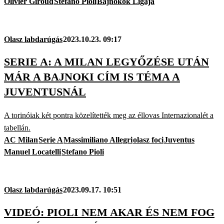
Olivier Giroud
Stefano Pioli
Bajnokok Ligája
Olasz labdarúgás
2023.10.23. 09:17
SERIE A: A MILAN LEGYŐZÉSE UTÁN
MÁR A BAJNOKI CÍM IS TÉMA A
JUVENTUSNÁL
A torinóiak két pontra közelítették meg az éllovas Internazionalét a
tabellán.
AC Milan
Serie A
Massimiliano Allegri
olasz foci
Juventus
Manuel Locatelli
Stefano Pioli
Olasz labdarúgás
2023.09.17. 10:51
VIDEÓ: PIOLI NEM AKAR ÉS NEM FOG