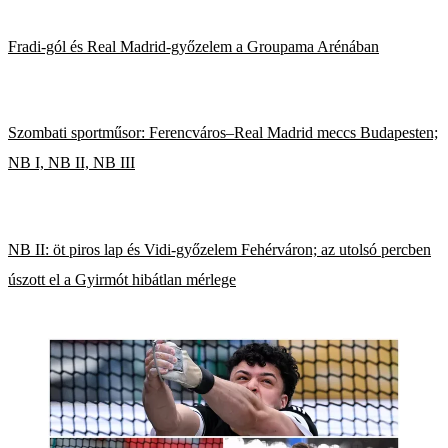
Fradi-gól és Real Madrid-győzelem a Groupama Arénában
Szombati sportműsor: Ferencváros–Real Madrid meccs Budapesten;
NB I, NB II, NB III
NB II: öt piros lap és Vidi-győzelem Fehérváron; az utolsó percben
úszott el a Gyirmót hibátlan mérlege