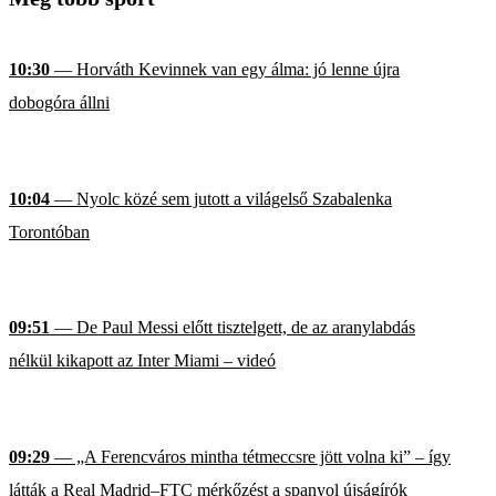
10:30
— Horváth Kevinnek van egy álma: jó lenne újra
dobogóra állni
10:04
— Nyolc közé sem jutott a világelső Szabalenka
Torontóban
09:51
— De Paul Messi előtt tisztelgett, de az aranylabdás
nélkül kikapott az Inter Miami – videó
09:29
— „A Ferencváros mintha tétmeccsre jött volna ki” – így
látták a Real Madrid–FTC mérkőzést a spanyol újságírók