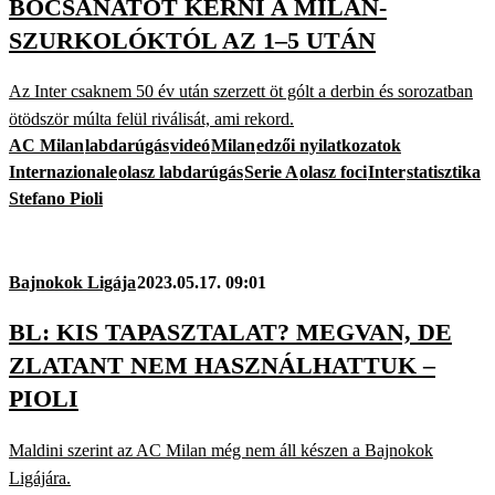
BOCSÁNATOT KÉRNI A MILAN-
SZURKOLÓKTÓL AZ 1–5 UTÁN
Az Inter csaknem 50 év után szerzett öt gólt a derbin és sorozatban
ötödször múlta felül riválisát, ami rekord.
AC Milan
labdarúgás
videó
Milan
edzői nyilatkozatok
Internazionale
olasz labdarúgás
Serie A
olasz foci
Inter
statisztika
Stefano Pioli
Bajnokok Ligája
2023.05.17. 09:01
BL: KIS TAPASZTALAT? MEGVAN, DE
ZLATANT NEM HASZNÁLHATTUK –
PIOLI
Maldini szerint az AC Milan még nem áll készen a Bajnokok
Ligájára.