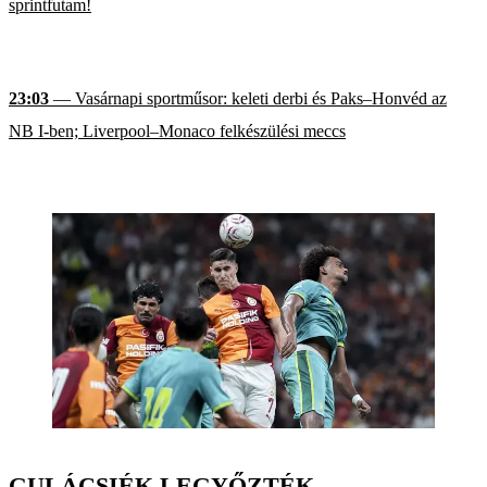
sprintfutam!
23:03
— Vasárnapi sportműsor: keleti derbi és Paks–Honvéd az
NB I-ben; Liverpool–Monaco felkészülési meccs
GULÁCSIÉK LEGYŐZTÉK