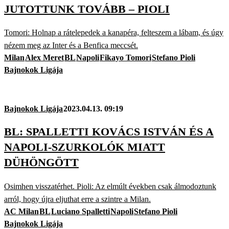
JUTOTTUNK TOVÁBB – PIOLI
Tomori: Holnap a rátelepedek a kanapéra, felteszem a lábam, és úgy
nézem meg az Inter és a Benfica meccsét.
Milan
Alex Meret
BL
Napoli
Fikayo Tomori
Stefano Pioli
Bajnokok Ligája
Bajnokok Ligája
2023.04.13. 09:19
BL: SPALLETTI KOVÁCS ISTVÁN ÉS A
NAPOLI-SZURKOLÓK MIATT
DÜHÖNGÖTT
Osimhen visszatérhet. Pioli: Az elmúlt években csak álmodoztunk
arról, hogy újra eljuthat erre a szintre a Milan.
AC Milan
BL
Luciano Spalletti
Napoli
Stefano Pioli
Bajnokok Ligája