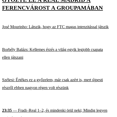
FERENCVÁROST A GROUPAMÁBAN
José Mourinho: Látszik, hogy az FTC magas intenzitással játszik
Borbély Balázs: Kellemes érzés a világ egyik legjobb csapata
ellen játszani
Szélesi: Értékes ez a győzelem, már csak azért is, mert újpesti
részről ebben nagyon régen volt részünk
23:35
— Fradi–Real 1–2, és mindenki örül neki; Mindig legyen