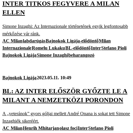
INTER TITKOS FEGYVERE A MILAN
ELLEN
Simone Inzaghi: Az Internazionale történetének egyik legfontosabb
mérkőzése vár ránk.
AC Milan
labdarúgás
Bajnokok Ligája-elődöntő
Milan
Internazionale
Romelu Lukaku
BL-elődöntő
Inter
Stefano Pioli
Bajnokok Ligája
Simone Inzaghi
beharangozó
Bajnokok Ligája
2023.05.11. 10:49
BL: AZ INTER ELŐSZÖR GYŐZTE LE A
MILANT A NEMZETKÖZI PORONDON
A „veteránok” gyors góljai mellett André Onana is sokat tett Simone
Inzaghiék sikeréért.
AC Milan
Henrih Mhitarjan
olasz foci
Inter
Stefano Pioli