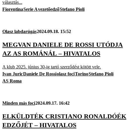
választás...
Fiorentina
Serie A
vezetőedző
Stefano Pioli
Olasz labdarúgás
2024.09.18. 15:52
MEGVAN DANIELE DE ROSSI UTÓDJA
AZ AS ROMÁNÁL – HIVATALOS
A klub 2025. június 30-ig tartó szerződést kötött vele.
Ivan Juric
Daniele De Rossi
olasz foci
Torino
Stefano Pioli
AS Roma
Minden más foci
2024.09.17. 16:42
ELKÜLDTÉK CRISTIANO RONALDÓÉK
EDZŐJÉT – HIVATALOS