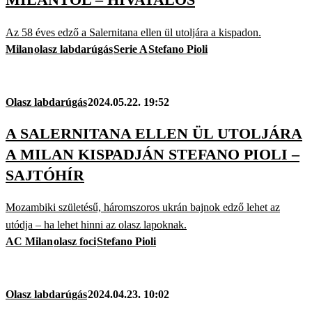
Az 58 éves edző a Salernitana ellen ül utoljára a kispadon.
Milan
olasz labdarúgás
Serie A
Stefano Pioli
Olasz labdarúgás
2024.05.22. 19:52
A SALERNITANA ELLEN ÜL UTOLJÁRA
A MILAN KISPADJÁN STEFANO PIOLI –
SAJTÓHÍR
Mozambiki születésű, háromszoros ukrán bajnok edző lehet az
utódja – ha lehet hinni az olasz lapoknak.
AC Milan
olasz foci
Stefano Pioli
Olasz labdarúgás
2024.04.23. 10:02