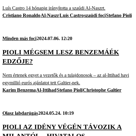
Luís Castro 14 hónapig irányította a szaúdi Al-Naszrt.
Cristiano Ronaldo
Al-Naszr
Luís Castro
szaúdi foci
Stefano Pioli
Minden más foci
2024.07.06. 12:20
PIOLI MÉGSEM LESZ BENZEMÁÉK
EDZŐJE?
Nem értenek egyet a vezetők és a tulajdonosok – az al-Ittihad havi
egymillió eurós ajánlatot tett Galtier-nek.
Karim Benzema
Al-Ittihad
Stefano Pioli
Christophe Galtier
Olasz labdarúgás
2024.05.24. 10:19
PIOLI AZ IDÉNY VÉGÉN TÁVOZIK A
MILANTÓL – HIVATALOS