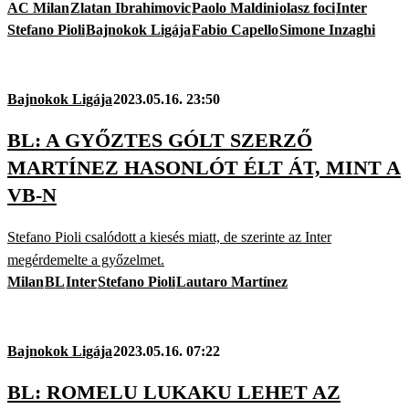
AC Milan
Zlatan Ibrahimovic
Paolo Maldini
olasz foci
Inter
Stefano Pioli
Bajnokok Ligája
Fabio Capello
Simone Inzaghi
Bajnokok Ligája
2023.05.16. 23:50
BL: A GYŐZTES GÓLT SZERZŐ
MARTÍNEZ HASONLÓT ÉLT ÁT, MINT A
VB-N
Stefano Pioli csalódott a kiesés miatt, de szerinte az Inter
megérdemelte a győzelmet.
Milan
BL
Inter
Stefano Pioli
Lautaro Martínez
Bajnokok Ligája
2023.05.16. 07:22
BL: ROMELU LUKAKU LEHET AZ