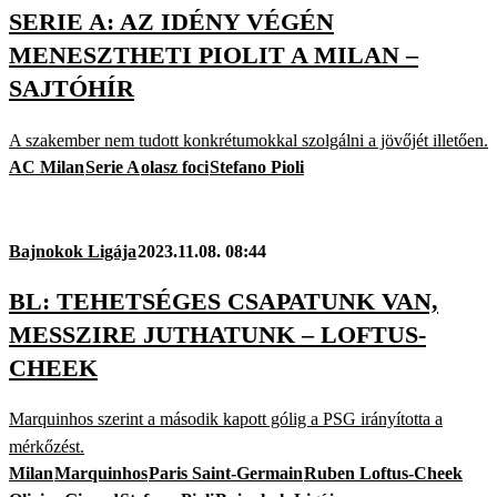
SERIE A: AZ IDÉNY VÉGÉN
MENESZTHETI PIOLIT A MILAN –
SAJTÓHÍR
A szakember nem tudott konkrétumokkal szolgálni a jövőjét illetően.
AC Milan
Serie A
olasz foci
Stefano Pioli
Bajnokok Ligája
2023.11.08. 08:44
BL: TEHETSÉGES CSAPATUNK VAN,
MESSZIRE JUTHATUNK – LOFTUS-
CHEEK
Marquinhos szerint a második kapott gólig a PSG irányította a
mérkőzést.
Milan
Marquinhos
Paris Saint-Germain
Ruben Loftus-Cheek