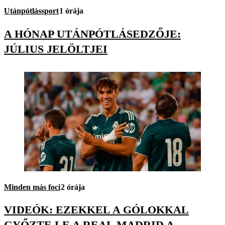
Utánpótlássport
1 órája
A HÓNAP UTÁNPÓTLÁSEDZŐJE:
JÚLIUS JELÖLTJEI
Minden más foci
2 órája
VIDEÓK: EZEKKEL A GÓLOKKAL
GYŐZTE LE A REAL MADRID A