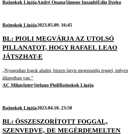
Bajnokok Ligája
André Onana
Simone Inzaghi
Edin Dzeko
Bajnokok Ligája
2023.05.09. 16:45
BL: PIOLI MEGVÁRJA AZ UTOLSÓ
PILLANATOT, HOGY RAFAEL LEAO
JÁTSZHAT-E
„Nyugodtan fogok aludni, hiszen úgyis megmondja reggel, milyen
állapotban van.”
AC Milan
Inter
Stefano Pioli
Bajnokok Ligája
Bajnokok Ligája
2023.04.18. 23:50
BL: ÖSSZESZORÍTOTT FOGGAL,
SZENVEDVE, DE MEGÉRDEMELTEN