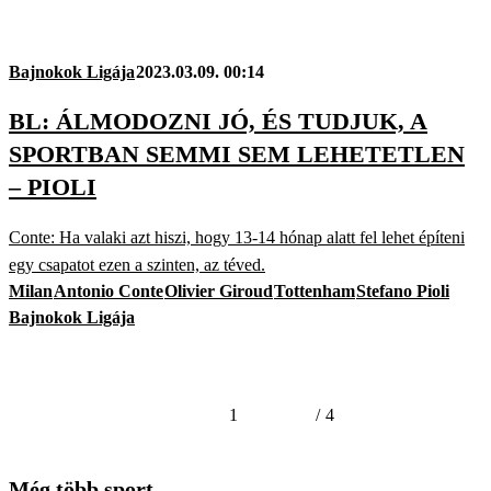
Bajnokok Ligája
2023.03.09. 00:14
BL: ÁLMODOZNI JÓ, ÉS TUDJUK, A
SPORTBAN SEMMI SEM LEHETETLEN
– PIOLI
Conte: Ha valaki azt hiszi, hogy 13-14 hónap alatt fel lehet építeni
egy csapatot ezen a szinten, az téved.
Milan
Antonio Conte
Olivier Giroud
Tottenham
Stefano Pioli
Bajnokok Ligája
1
/
4
Még több sport