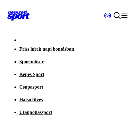
Friss hírek napi bontásban
Sportműsor
Képes Sport
Csupasport
Hátsó füves
Utánpótlássport