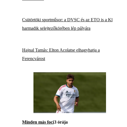
Csütörtöki sportműsor: a DVSC és az ETO is a Kl
harmadik selejtezőkörében lép pályára
Hajnal Tamás: Elton Acolatse elhagyhatja a
Ferencvárost
Minden más foci
3 órája