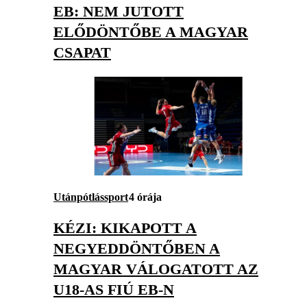
EB: NEM JUTOTT
ELŐDÖNTŐBE A MAGYAR
CSAPAT
Utánpótlássport
4 órája
KÉZI: KIKAPOTT A
NEGYEDDÖNTŐBEN A
MAGYAR VÁLOGATOTT AZ
U18-AS FIÚ EB-N