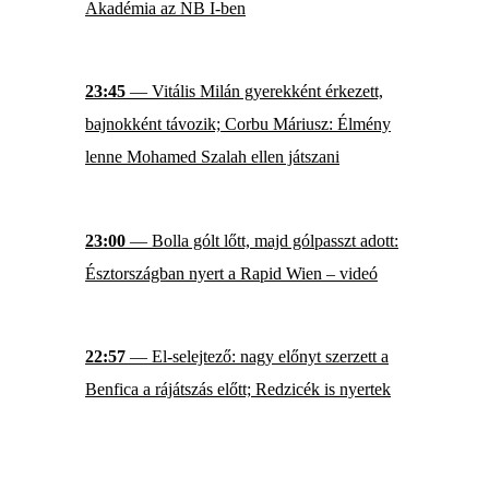
Akadémia az NB I-ben
23:45
— Vitális Milán gyerekként érkezett,
bajnokként távozik; Corbu Máriusz: Élmény
lenne Mohamed Szalah ellen játszani
23:00
— Bolla gólt lőtt, majd gólpasszt adott:
Észtországban nyert a Rapid Wien – videó
22:57
— El-selejtező: nagy előnyt szerzett a
Benfica a rájátszás előtt; Redzicék is nyertek