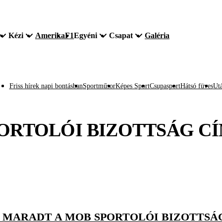
Kézi
Amerika
F1
Egyéni
Csapat
Galéria
Friss hírek napi bontásban
Sportműsor
Képes Sport
Csupasport
Hátsó füves
Utá
ORTOLÓI BIZOTTSÁG
CÍ
 MARADT A MOB SPORTOLÓI BIZOTTS