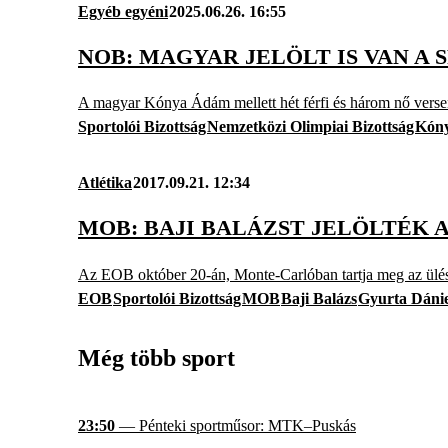
Egyéb egyéni
2025.06.26. 16:55
NOB: MAGYAR JELÖLT IS VAN A
A magyar Kónya Ádám mellett hét férfi és három nő verseng
Sportolói Bizottság
Nemzetközi Olimpiai Bizottság
Kón
Atlétika
2017.09.21. 12:34
MOB: BAJI BALÁZST JELÖLTÉK 
Az EOB október 20-án, Monte-Carlóban tartja meg az ülés
EOB
Sportolói Bizottság
MOB
Baji Balázs
Gyurta Dánie
Még több sport
23:50
— Pénteki sportműsor: MTK–Puskás