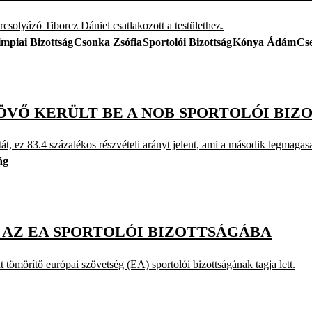
csolyázó Tiborcz Dániel csatlakozott a testülethez.
mpiai Bizottság
Csonka Zsófia
Sportolói Bizottság
Kónya Ádám
Cs
LÖVŐ KERÜLT BE A NOB SPORTOLÓI BI
t, ez 83.4 százalékos részvételi arányt jelent, ami a második legmagasa
ág
 AZ EA SPORTOLÓI BIZOTTSÁGÁBA
 tömörítő európai szövetség (EA) sportolói bizottságának tagja lett.