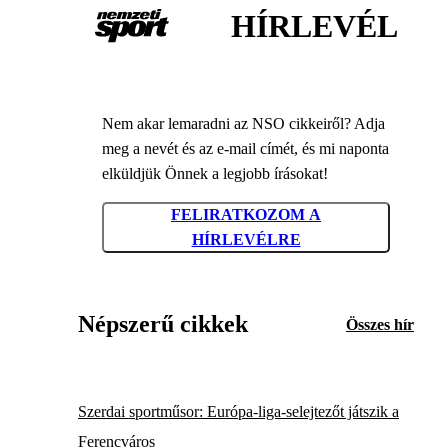
HÍRLEVÉL
Nem akar lemaradni az NSO cikkeiről? Adja
meg a nevét és az e-mail címét, és mi naponta
elküldjük Önnek a legjobb írásokat!
FELIRATKOZOM A
HÍRLEVÉLRE
Népszerű cikkek
Összes hír
Szerdai sportműsor: Európa-liga-selejtezőt játszik a
Ferencváros