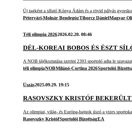
Új tagként a sífutó Kónya Ádám és a rövid pályás gyorskor
Pétervári-Molnár Bendegúz
Tiborcz Dániel
Magyar Oli
Téli olimpia 2026
2026.02.20. 08:46
DÉL-KOREAI BOBOS ÉS ÉSZT SÍ
A NOB tájékoztatása szerint 2393 sportoló adta le szavazatá
téli olimpia
NOB
Milánó-Cortina 2026
Sportolói Bizotts
Úszás
2025.09.29. 19:15
RASOVSZKY KRISTÓF BEKERÜLT
Az olimpiai, világ- és Európa-bajnok úszó a vizes sportokat
Rasovszky Kristóf
Sportolói Bizottság
EA