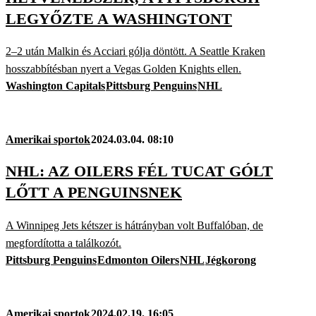
LEGYŐZTE A WASHINGTONT
2–2 után Malkin és Acciari gólja döntött. A Seattle Kraken
hosszabbítésban nyert a Vegas Golden Knights ellen.
Washington Capitals
Pittsburg Penguins
NHL
Amerikai sportok
2024.03.04. 08:10
NHL: AZ OILERS FÉL TUCAT GÓLT
LŐTT A PENGUINSNEK
A Winnipeg Jets kétszer is hátrányban volt Buffalóban, de
megfordította a találkozót.
Pittsburg Penguins
Edmonton Oilers
NHL
Jégkorong
Amerikai sportok
2024.02.19. 16:05