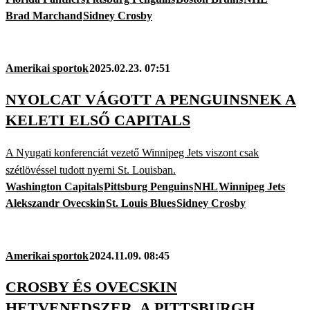
Brad Marchand
Sidney Crosby
Amerikai sportok
2025.02.23. 07:51
NYOLCAT VÁGOTT A PENGUINSNEK A
KELETI ELSŐ CAPITALS
A Nyugati konferenciát vezető Winnipeg Jets viszont csak
szétlövéssel tudott nyerni St. Louisban.
Washington Capitals
Pittsburg Penguins
NHL
Winnipeg Jets
Alekszandr Ovecskin
St. Louis Blues
Sidney Crosby
Amerikai sportok
2024.11.09. 08:45
CROSBY ÉS OVECSKIN
HETVENEDSZER, A PITTSBURGH