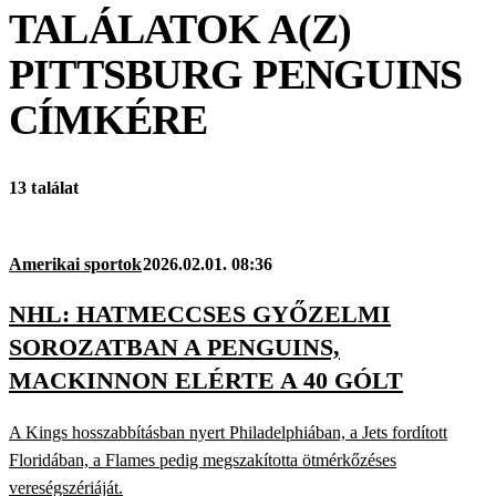
TALÁLATOK A(Z)
PITTSBURG PENGUINS
CÍMKÉRE
13 találat
Amerikai sportok
2026.02.01. 08:36
NHL: HATMECCSES GYŐZELMI
SOROZATBAN A PENGUINS,
MACKINNON ELÉRTE A 40 GÓLT
A Kings hosszabbításban nyert Philadelphiában, a Jets fordított
Floridában, a Flames pedig megszakította ötmérkőzéses
vereségszériáját.