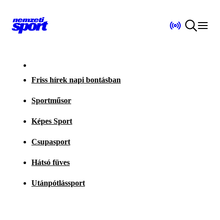
Friss hírek napi bontásban
Sportműsor
Képes Sport
Csupasport
Hátsó füves
Utánpótlássport