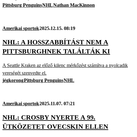
Pittsburg Penguins
NHL
Nathan MacKinnon
Amerikai sportok
2025.12.15. 08:19
NHL: A HOSSZABBÍTÁST NEM A
PITTSBURGHNEK TALÁLTÁK KI
A Seattle Kraken az előző kilenc mérkőzést számítva a nyolcadik
vereségét szenvedte el.
jégkorong
Pittsburg Penguins
NHL
Amerikai sportok
2025.11.07. 07:21
NHL: CROSBY NYERTE A 99.
ÜTKÖZETET OVECSKIN ELLEN