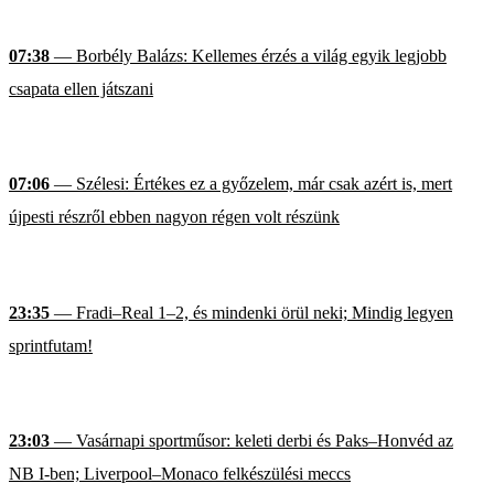
07:38
— Borbély Balázs: Kellemes érzés a világ egyik legjobb
csapata ellen játszani
07:06
— Szélesi: Értékes ez a győzelem, már csak azért is, mert
újpesti részről ebben nagyon régen volt részünk
23:35
— Fradi–Real 1–2, és mindenki örül neki; Mindig legyen
sprintfutam!
23:03
— Vasárnapi sportműsor: keleti derbi és Paks–Honvéd az
NB I-ben; Liverpool–Monaco felkészülési meccs