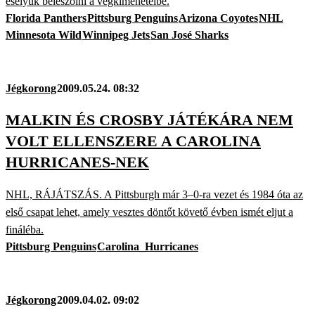
esélyük beleszólni a végkimenetelbe.
Florida Panthers
Pittsburg Penguins
Arizona Coyotes
NHL
Minnesota Wild
Winnipeg Jets
San José Sharks
Jégkorong
2009.05.24. 08:32
MALKIN ÉS CROSBY JÁTÉKÁRA NEM
VOLT ELLENSZERE A CAROLINA
HURRICANES-NEK
NHL, RÁJÁTSZÁS. A Pittsburgh már 3–0-ra vezet és 1984 óta az
első csapat lehet, amely vesztes döntőt követő évben ismét eljut a
fináléba.
Pittsburg Penguins
Carolina_Hurricanes
Jégkorong
2009.04.02. 09:02