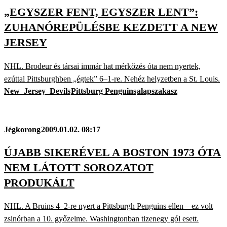
„EGYSZER FENT, EGYSZER LENT”:
ZUHANÓREPÜLÉSBE KEZDETT A NEW
JERSEY
NHL. Brodeur és társai immár hat mérkőzés óta nem nyertek,
ezúttal Pittsburghben „égtek” 6–1-re. Nehéz helyzetben a St. Louis.
New_Jersey_Devils
Pittsburg Penguins
alapszakasz
Jégkorong
2009.01.02. 08:17
ÚJABB SIKERÉVEL A BOSTON 1973 ÓTA
NEM LÁTOTT SOROZATOT
PRODUKÁLT
NHL. A Bruins 4–2-re nyert a Pittsburgh Penguins ellen – ez volt
zsinórban a 10. győzelme. Washingtonban tizenegy gól esett.