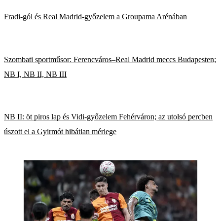
Fradi-gól és Real Madrid-győzelem a Groupama Arénában
Szombati sportműsor: Ferencváros–Real Madrid meccs Budapesten;
NB I, NB II, NB III
NB II: öt piros lap és Vidi-győzelem Fehérváron; az utolsó percben
úszott el a Gyirmót hibátlan mérlege