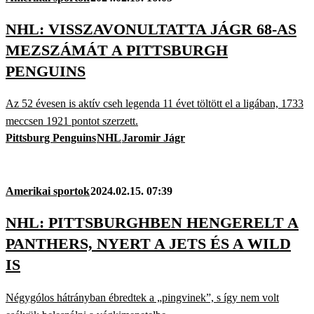
NHL: VISSZAVONULTATTA JÁGR 68-AS
MEZSZÁMÁT A PITTSBURGH
PENGUINS
Az 52 évesen is aktív cseh legenda 11 évet töltött el a ligában, 1733
meccsen 1921 pontot szerzett.
Pittsburg Penguins
NHL
Jaromir Jágr
Amerikai sportok
2024.02.15. 07:39
NHL: PITTSBURGHBEN HENGERELT A
PANTHERS, NYERT A JETS ÉS A WILD
IS
Négygólos hátrányban ébredtek a „pingvinek”, s így nem volt