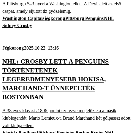
A Pittsburgh 5–3 nyert a Washington ellen. A Devils lett az első
csapat, amely eljutott tíz győzelemig.
Washington Capitals
jégkorong
Pittsburg Penguins
NHL
Sidney Crosby
Jégkorong
2025.10.22. 13:16
NHL: CROSBY LETT A PENGUINS
TÖRTÉNETÉNEK
LEGEREDMÉNYESEBB HOKISA,
MARCHAND-T ÜNNEPELTÉK
BOSTONBAN
A 38 éves klasszis 1896 pontot szerezve megelőzte a a másik
klublegendát, Mario Lemieux-t, Brand Marchand két gólpasszt adott
volt klubja ellen.
Florida Panthers
Pittsburg Penguins
Boston Bruins
NHL