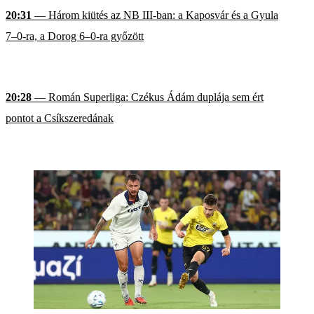
20:31
— Három kiütés az NB III-ban: a Kaposvár és a Gyula
7–0-ra, a Dorog 6–0-ra győzött
20:28
— Román Superliga: Czékus Ádám duplája sem ért
pontot a Csíkszeredának