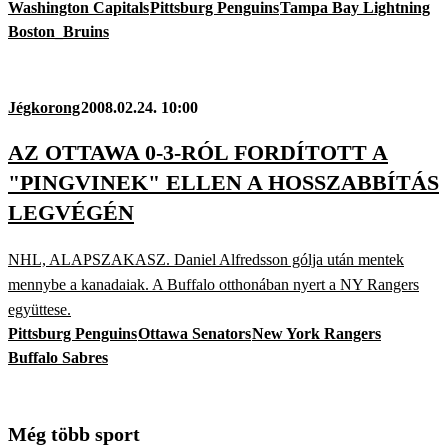
Washington Capitals
Pittsburg Penguins
Tampa Bay Lightning
Boston_Bruins
Jégkorong
2008.02.24. 10:00
AZ OTTAWA 0-3-RÓL FORDÍTOTT A
"PINGVINEK" ELLEN A HOSSZABBÍTÁS
LEGVÉGÉN
NHL, ALAPSZAKASZ. Daniel Alfredsson gólja után mentek
mennybe a kanadaiak. A Buffalo otthonában nyert a NY Rangers
együttese.
Pittsburg Penguins
Ottawa Senators
New York Rangers
Buffalo Sabres
Még több sport