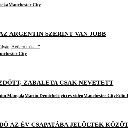
ocka
Manchester City
 AZ ARGENTIN SZERINT VAN JOBB
a pályán, Agüero más…”
nchester City
ZDÖTT, ZABALETA CSAK NEVETETT
uim Mangala
Martín Demichelis
vicces videó
Manchester City
Edin 
VÉDŐ AZ ÉV CSAPATÁBA JELÖLTEK KÖZÖ