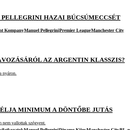
K PELLEGRINI HAZAI BÚCSÚMECCSÉT
nt Kompany
Manuel Pellegrini
Premier League
Manchester City
ÁVOZÁSÁRÓL AZ ARGENTIN KLASSZIS?
a nyáron.
 CÉLJA MINIMUM A DÖNTŐBE JUTÁS
m nem vallottak szégyent.
ilatkozatok
Manuel Pellegrini
Dinamo Kijev
Manchester City
BL-n