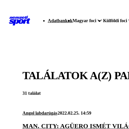
Adatbankok
Magyar foci
Külföldi foci
TALÁLATOK A(Z)
PA
31 találat
Angol labdarúgás
2022.02.25. 14:59
MAN. CITY: AGÜERO ISMÉT VIL