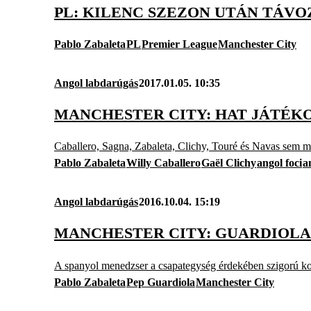
PL: KILENC SZEZON UTÁN TÁVO
Pablo Zabaleta
PL
Premier League
Manchester City
Angol labdarúgás
2017.01.05. 10:35
MANCHESTER CITY: HAT JÁTÉK
Caballero, Sagna, Zabaleta, Clichy, Touré és Navas sem 
Pablo Zabaleta
Willy Caballero
Gaël Clichy
angol foci
a
Angol labdarúgás
2016.10.04. 15:19
MANCHESTER CITY: GUARDIOLA
A spanyol menedzser a csapategység érdekében szigorú ko
Pablo Zabaleta
Pep Guardiola
Manchester City