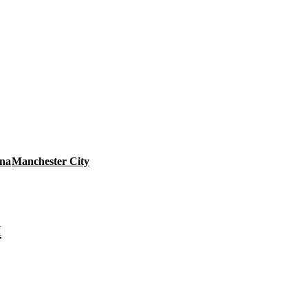
gna
Manchester City
I