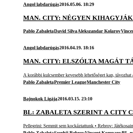
Angol labdarúgás
2016.05.06. 18:29
MAN. CITY: NÉGYEN KIHAGYJÁ
Pablo Zabaleta
David Silva
Alekszandar Kolarov
Vince
Angol labdarúgás
2016.04.19. 18:16
MAN. CITY: ELSZÓLTA MAGÁT T
A korábbi kulcsember kevesebb lehetőséget kap, távozhat 
Pablo Zabaleta
Premier League
Manchester City
Bajnokok Ligája
2016.03.15. 23:10
BL: ZABALETA SZERINT A CITY
Pellegrini: Semmit sem kockáztattunk • Rebrov: Játékosai
Pablo Zabaleta
Szerhij Rebrov
Vincent Kompany
BL-ny