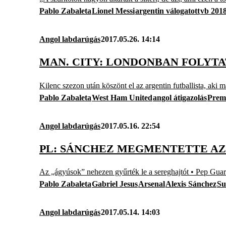
Pablo Zabaleta
Lionel Messi
argentin válogatott
vb 201
Angol labdarúgás
2017.05.26. 14:14
MAN. CITY: LONDONBAN FOLYTA
Kilenc szezon után köszönt el az argentin futballista, aki 
Pablo Zabaleta
West Ham United
angol átigazolás
Prem
Angol labdarúgás
2017.05.16. 22:54
PL: SÁNCHEZ MEGMENTETTE AZ 
Az „ágyúsok” nehezen gyűrték le a sereghajtót • Pep Guard
Pablo Zabaleta
Gabriel Jesus
Arsenal
Alexis Sánchez
Su
Angol labdarúgás
2017.05.14. 14:03