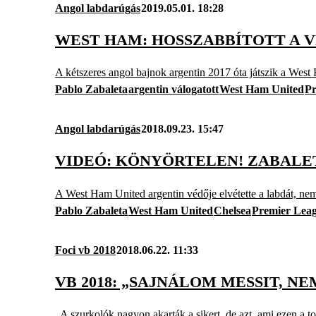
Angol labdarúgás
2019.05.01. 18:28
WEST HAM: HOSSZABBÍTOTT A 
A kétszeres angol bajnok argentin 2017 óta játszik a Wes
Pablo Zabaleta
argentin válogatott
West Ham United
Pr
Angol labdarúgás
2018.09.23. 15:47
VIDEÓ: KÖNYÖRTELEN! ZABALE
A West Ham United argentin védője elvétette a labdát, n
Pablo Zabaleta
West Ham United
Chelsea
Premier Lea
Foci vb 2018
2018.06.22. 11:33
VB 2018: „SAJNÁLOM MESSIT, N
„A szurkolók nagyon akarták a sikert, de azt, ami ezen a t