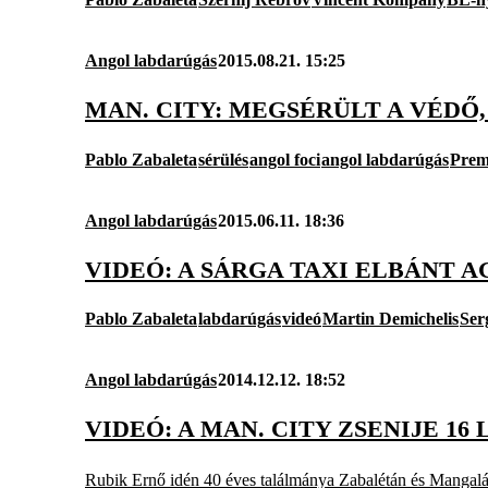
Angol labdarúgás
2015.08.21. 15:25
MAN. CITY: MEGSÉRÜLT A VÉDŐ
Pablo Zabaleta
sérülés
angol foci
angol labdarúgás
Prem
Angol labdarúgás
2015.06.11. 18:36
VIDEÓ: A SÁRGA TAXI ELBÁNT A
Pablo Zabaleta
labdarúgás
videó
Martin Demichelis
Ser
Angol labdarúgás
2014.12.12. 18:52
VIDEÓ: A MAN. CITY ZSENIJE 1
Rubik Ernő idén 40 éves találmánya Zabalétán és Mangalán