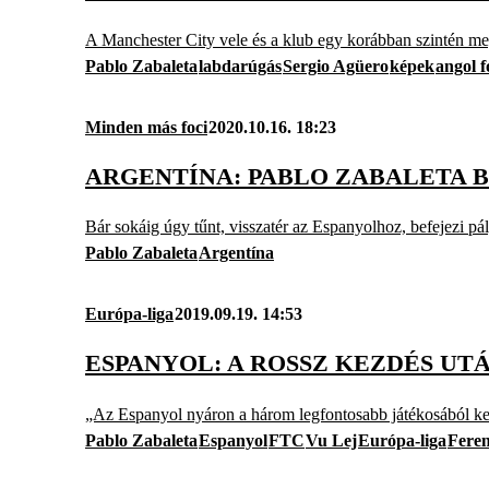
A Manchester City vele és a klub egy korábban szintén meg
Pablo Zabaleta
labdarúgás
Sergio Agüero
képek
angol f
Minden más foci
2020.10.16. 18:23
ARGENTÍNA: PABLO ZABALETA 
Bár sokáig úgy tűnt, visszatér az Espanyolhoz, befejezi pál
Pablo Zabaleta
Argentína
Európa-liga
2019.09.19. 14:53
ESPANYOL: A ROSSZ KEZDÉS UT
„Az Espanyol nyáron a három legfontosabb játékosából ket
Pablo Zabaleta
Espanyol
FTC
Vu Lej
Európa-liga
Fere