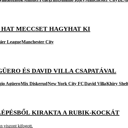
, HAT MECCSET HAGYHAT KI
ier League
Manchester City
GÜERO ÉS DAVID VILLA CSAPATÁVAL
gio Agüero
Mix Diskerud
New York City FC
David Villa
Khiry Shel
6 LÉPÉSBŐL KIRAKTA A RUBIK-KOCKÁT
 viszont kifogott.