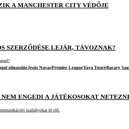
ZIK A MANCHESTER CITY VÉDŐJE
OS SZERZŐDÉSE LEJÁR, TÁVOZNAK?
marad?
ngol átigazolás
Jesús Navas
Premier League
Yaya Touré
Bacary Sa
 NEM ENGEDI A JÁTÉKOSOKAT NETEZN
mmunikációs szabályokat írt elő.