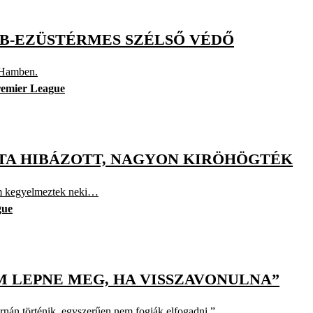
VB-EZÜSTÉRMES SZÉLSŐ VÉDŐ
t Hamben.
emier League
TA HIBÁZOTT, NAGYON KIRÖHÖGTÉK
em kegyelmeztek neki…
gue
EM LEPNE MEG, HA VISSZAVONULNA”
ornán történik, egyszerűen nem fogják elfogadni.”