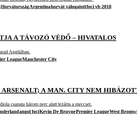
8
Horvátország
Argentína
horvát válogatott
foci vb 2018
TJA A TÁVOZÓ VÉDŐ – HIVATALOS
marad Angliában.
ier League
Manchester City
ARSENALT; A MAN. CITY NEM HIBÁZOT
iola csapata három perc alatt lezárta a meccset.
nderland
angol foci
Kevin De Bruyne
Premier League
West Bromwi