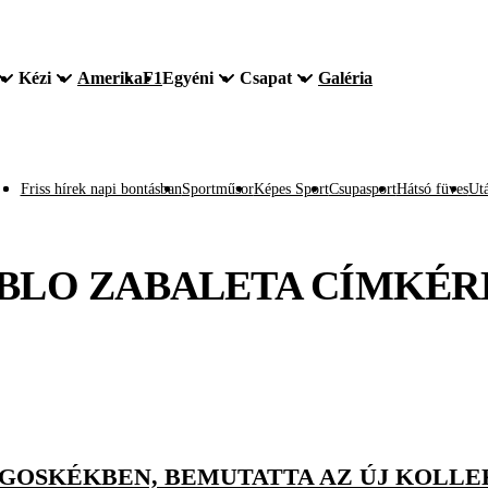
Kézi
Amerika
F1
Egyéni
Csapat
Galéria
Friss hírek napi bontásban
Sportműsor
Képes Sport
Csupasport
Hátsó füves
Utá
BLO ZABALETA
CÍMKÉR
ÁGOSKÉKBEN, BEMUTATTA AZ ÚJ KOLLE