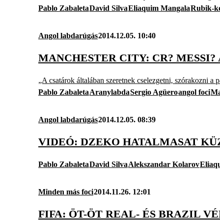
Pablo Zabaleta
David Silva
Eliaquim Mangala
Rubik-k
Angol labdarúgás
2014.12.05. 10:40
MANCHESTER CITY: CR? MESSI?
„A csatárok általában szeretnek cselezgetni, szórakozni 
Pablo Zabaleta
Aranylabda
Sergio Agüero
angol foci
Ma
Angol labdarúgás
2014.12.05. 08:39
VIDEÓ: DZEKO HATALMASAT KÜ
Pablo Zabaleta
David Silva
Alekszandar Kolarov
Eliaq
Minden más foci
2014.11.26. 12:01
FIFA: ÖT-ÖT REAL- ÉS BRAZIL 