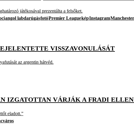
határozó játékosával prezentálta a felsőket.
oci
angol labdarúgás
fotó
Premier League
kép
Instagram
Manchester
BEJELENTETTE VISSZAVONULÁSÁT
yafutását az argentin hátvéd.
ÁN IZGATOTTAN VÁRJÁK A FRADI ELLE
tőt eladott.”
ncváros