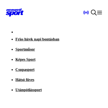
Friss hírek napi bontásban
Sportműsor
Képes Sport
Csupasport
Hátsó füves
Utánpótlássport