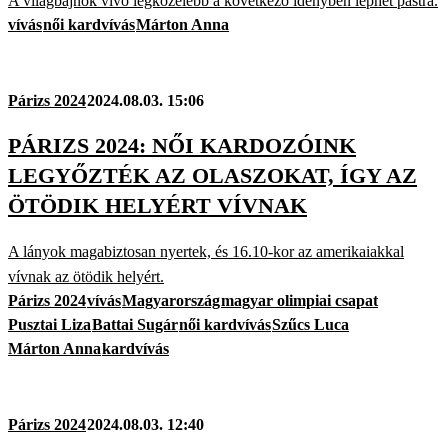
A világbajnok vívó legközelebb a következő idényben léphet pástra.
vívás
női kardvívás
Márton Anna
Párizs 2024
2024.08.03. 15:06
PÁRIZS 2024: NŐI KARDOZÓINK
LEGYŐZTÉK AZ OLASZOKAT, ÍGY AZ
ÖTÖDIK HELYÉRT VÍVNAK
A lányok magabiztosan nyertek, és 16.10-kor az amerikaiakkal
vívnak az ötödik helyért.
Párizs 2024
vívás
Magyarország
magyar olimpiai csapat
Pusztai Liza
Battai Sugár
női kardvívás
Szűcs Luca
Márton Anna
kardvívás
Párizs 2024
2024.08.03. 12:40