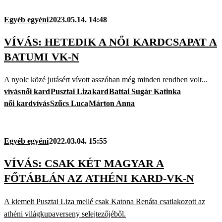
Egyéb egyéni
2023.05.14. 14:48
VÍVÁS: HETEDIK A NŐI KARDCSAPAT A
BATUMI VK-N
A nyolc közé jutásért vívott asszóban még minden rendben volt...
vívás
női kard
Pusztai Liza
kard
Battai Sugár Katinka
női kardvívás
Szűcs Luca
Márton Anna
Egyéb egyéni
2022.03.04. 15:55
VÍVÁS: CSAK KÉT MAGYAR A
FŐTÁBLÁN AZ ATHÉNI KARD-VK-N
A kiemelt Pusztai Liza mellé csak Katona Renáta csatlakozott az
athéni világkupaverseny selejtezőjéből.