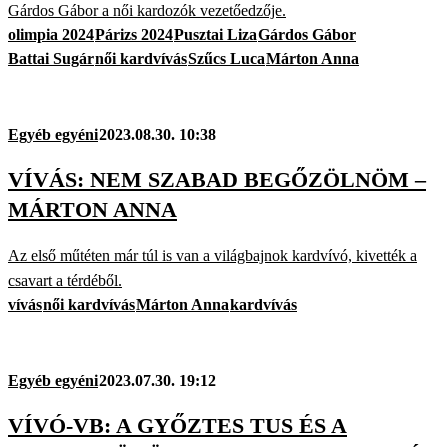
Gárdos Gábor a női kardozók vezetőedzője.
olimpia 2024
Párizs 2024
Pusztai Liza
Gárdos Gábor
Battai Sugár
női kardvívás
Szűcs Luca
Márton Anna
Egyéb egyéni
2023.08.30. 10:38
VÍVÁS: NEM SZABAD BEGŐZÖLNÖM –
MÁRTON ANNA
Az első műtéten már túl is van a világbajnok kardvívó, kivették a
csavart a térdéből.
vívás
női kardvívás
Márton Anna
kardvívás
Egyéb egyéni
2023.07.30. 19:12
VÍVÓ-VB: A GYŐZTES TUS ÉS A