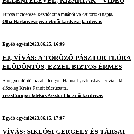
ELLENFELÉVEL, KIZÁRTÁK – VIDEÓ
Furcsa incidenssel kezdődött a milánói vb csütörtöki napja.
Olha Harlan
vívás
vívó-vb
női kardvívás
kardvívás
Egyéb egyéni
2023.06.25. 16:09
EJ, VÍVÁS: A TŐRÖZŐ PÁSZTOR FLÓRA
ELŐDÖNTŐS, EZZEL BIZTOS ÉRMES
A negyeddöntőt azzal a lengyel Hanna Lyczbinskával vívta, aki
előzőleg Kreiss Fannit búcsúztatta.
vívás
Európai Játékok
Pásztor Flóra
női kardvívás
Egyéb egyéni
2023.06.15. 17:07
VÍVÁS: SIKLÓSI GERGELY ÉS TÁRSAI