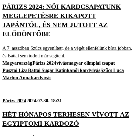
PÁRIZS 2024: NŐI KARDCSAPATUNK
MEGLEPETÉSRE KIKAPOTT
JAPÁNTÓL, ÉS NEM JUTOTT AZ
ELŐDÖNTŐBE
A 7. asszóban Szűcs egyenlített, de a végét ellenfelünk bírta jobban,
és Battai sem tudott már segíteni.
Magyarország
Párizs 2024
vívás
magyar olimpiai csapat
Pusztai Liza
Battai Sugár Katinka
női kardvívás
Szűcs Luca
Márton Anna
kardvívás
Párizs 2024
2024.07.30. 18:31
HÉT HÓNAPOS TERHESEN VÍVOTT AZ
EGYIPTOMI KARDOZÓ