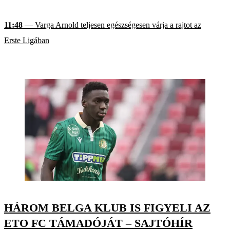
11:48
— Varga Arnold teljesen egészségesen várja a rajtot az
Erste Ligában
HÁROM BELGA KLUB IS FIGYELI AZ
ETO FC TÁMADÓJÁT – SAJTÓHÍR