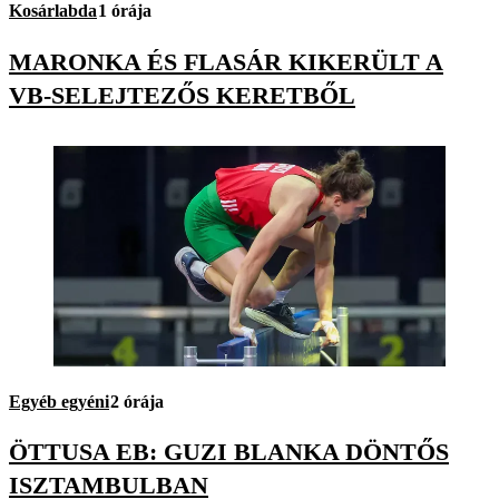
Kosárlabda
1 órája
MARONKA ÉS FLASÁR KIKERÜLT A
VB-SELEJTEZŐS KERETBŐL
Egyéb egyéni
2 órája
ÖTTUSA EB: GUZI BLANKA DÖNTŐS
ISZTAMBULBAN