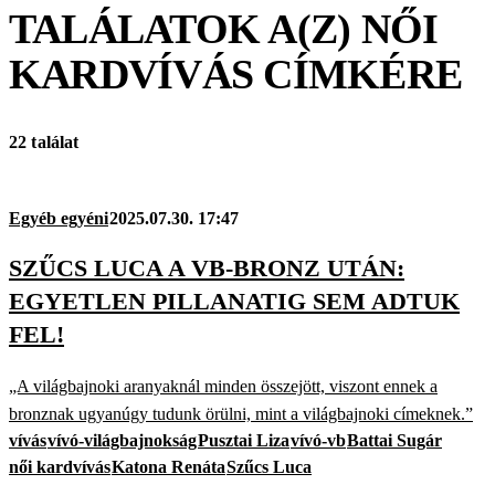
TALÁLATOK A(Z)
NŐI
KARDVÍVÁS
CÍMKÉRE
22 találat
Egyéb egyéni
2025.07.30. 17:47
SZŰCS LUCA A VB-BRONZ UTÁN:
EGYETLEN PILLANATIG SEM ADTUK
FEL!
„A világbajnoki aranyaknál minden összejött, viszont ennek a
bronznak ugyanúgy tudunk örülni, mint a világbajnoki címeknek.”
vívás
vívó-világbajnokság
Pusztai Liza
vívó-vb
Battai Sugár
női kardvívás
Katona Renáta
Szűcs Luca