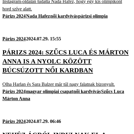
Instagram-oldalán tudatta Nada Hafez, hogy egy kis olimpikont
hord szíve alatt.
Párizs 2024
Nada Hafez
női kardvívás
párizsi olimpia
Párizs 2024
2024.07.29. 15:55
PÁRIZS 2024: SZŰCS LUCA ÉS MÁRTON
ANNA IS A NYOLC KÖZÖTT
BÚCSÚZOTT NŐI KARDBAN
Olha Harlan és Sara Balzer már túl nagy falatnak bizonyult.
Párizs 2024
magyar olimpiai csapat
női kardvívás
Szűcs Luca
Márton Anna
Párizs 2024
2024.07.29. 06:46