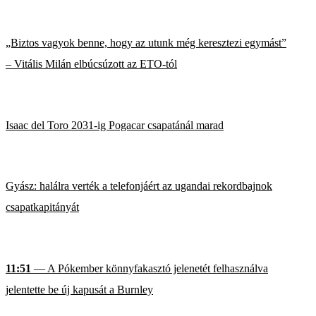
„Biztos vagyok benne, hogy az utunk még keresztezi egymást”
– Vitális Milán elbúcsúzott az ETO-tól
Isaac del Toro 2031-ig Pogacar csapatánál marad
Gyász: halálra verték a telefonjáért az ugandai rekordbajnok
csapatkapitányát
11:51
— A Pókember könnyfakasztó jelenetét felhasználva
jelentette be új kapusát a Burnley