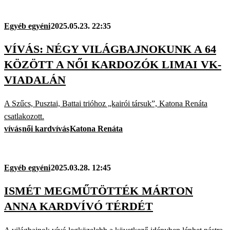
Egyéb egyéni
2025.05.23. 22:35
VÍVÁS: NÉGY VILÁGBAJNOKUNK A 64
KÖZÖTT A NŐI KARDOZÓK LIMAI VK-
VIADALÁN
A Szűcs, Pusztai, Battai trióhoz „kairói társuk”, Katona Renáta
csatlakozott.
vívás
női kardvívás
Katona Renáta
Egyéb egyéni
2025.03.28. 12:45
ISMÉT MEGMŰTÖTTÉK MÁRTON
ANNA KARDVÍVÓ TÉRDÉT