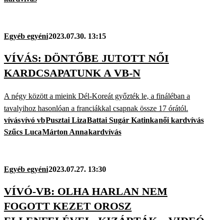
Egyéb egyéni
2023.07.30. 13:15
VÍVÁS: DÖNTŐBE JUTOTT NŐI
KARDCSAPATUNK A VB-N
A négy között a mieink Dél-Koreát győzték le, a fináléban a
tavalyihoz hasonlóan a franciákkal csapnak össze 17 órától.
vívás
vívó vb
Pusztai Liza
Battai Sugár Katinka
női kardvívás
Szűcs Luca
Márton Anna
kardvívás
Egyéb egyéni
2023.07.27. 13:30
VÍVÓ-VB: OLHA HARLAN NEM
FOGOTT KEZET OROSZ