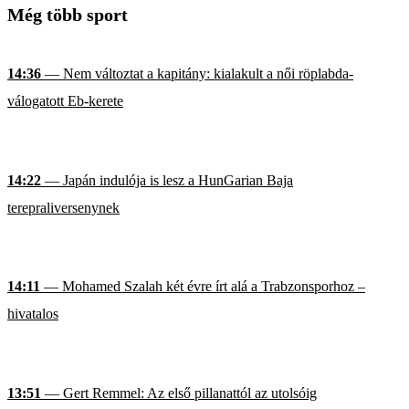
Még több sport
14:36
— Nem változtat a kapitány: kialakult a női röplabda-
válogatott Eb-kerete
14:22
— Japán indulója is lesz a HunGarian Baja
terepraliversenynek
14:11
— Mohamed Szalah két évre írt alá a Trabzonsporhoz –
hivatalos
13:51
— Gert Remmel: Az első pillanattól az utolsóig