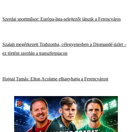
Szerdai sportműsor: Európa-liga-selejtezőt játszik a Ferencváros
Szalah megérkezett Trabzonba, célegyenesben a Diomandé-üzlet –
ez történt szerdán a transzferpiacon
Hajnal Tamás: Elton Acolatse elhagyhatja a Ferencvárost