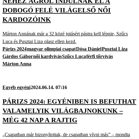
NEHÉZ ÁGRÓL INDULNAK EL A
DOBOGÓ FELÉ VILÁGELSŐ NŐI
KARDOZÓINK
Márton Annának már a 32 közé jutásért pástra kell lépnie, Szűcs
Luca és Pusztai Liza olasz ellen kezd.
Párizs 2024
magyar olimpiai csapat
Dósa Dániel
Pusztai Liza
Gárdos Gábor
női kardvívás
Szűcs Luca
férfi tőrvívás
Márton Anna
Egyéb egyéni
2024.06.14. 07:16
PÁRIZS 2024: EGYÉNIBEN IS BEFUTHAT
VALAMELYIK VILÁGBAJNOKUNK –
MÉG 42 NAP A RAJTIG
„Csapatban már bizonyítottak, de csapatban vívni más” – mondta