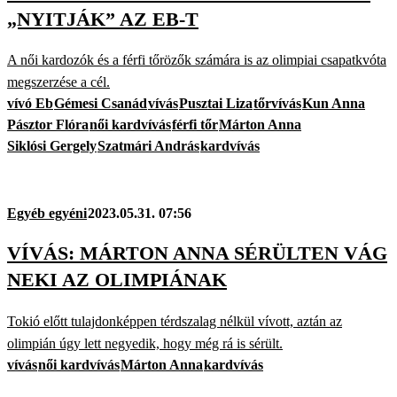
„NYITJÁK” AZ EB-T
A női kardozók és a férfi tőrözők számára is az olimpiai csapatkvóta
megszerzése a cél.
vívó Eb
Gémesi Csanád
vívás
Pusztai Liza
tőrvívás
Kun Anna
Pásztor Flóra
női kardvívás
férfi tőr
Márton Anna
Siklósi Gergely
Szatmári András
kardvívás
Egyéb egyéni
2023.05.31. 07:56
VÍVÁS: MÁRTON ANNA SÉRÜLTEN VÁG
NEKI AZ OLIMPIÁNAK
Tokió előtt tulajdonképpen térdszalag nélkül vívott, aztán az
olimpián úgy lett negyedik, hogy még rá is sérült.
vívás
női kardvívás
Márton Anna
kardvívás