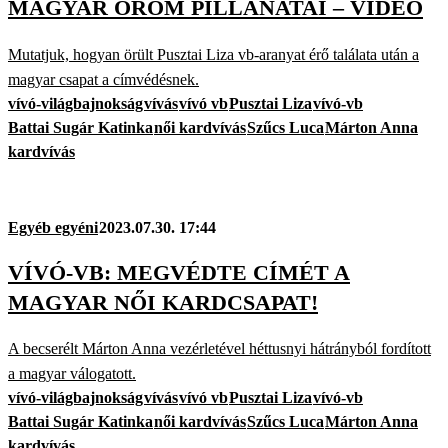
MAGYAR ÖRÖM PILLANATAI – VIDEÓ
Mutatjuk, hogyan örült Pusztai Liza vb-aranyat érő találata után a
magyar csapat a címvédésnek.
vívó-világbajnokság
vívás
vívó vb
Pusztai Liza
vívó-vb
Battai Sugár Katinka
női kardvívás
Szűcs Luca
Márton Anna
kardvívás
Egyéb egyéni
2023.07.30. 17:44
VÍVÓ-VB: MEGVÉDTE CÍMÉT A
MAGYAR NŐI KARDCSAPAT!
A becserélt Márton Anna vezérletével héttusnyi hátrányból fordított
a magyar válogatott.
vívó-világbajnokság
vívás
vívó vb
Pusztai Liza
vívó-vb
Battai Sugár Katinka
női kardvívás
Szűcs Luca
Márton Anna
kardvívás