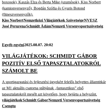
boxosok), Kaszás Elza és Berta Mike (szumósok), Kiss Norbert
(kamionversenyző), Bogdán Szófia és Gyuris Botond
(fitneszversenyzők).
Kiss Norbert
Nemzetközi Világjátékok Szövetsége
NVESZ
José Perurena
Schmidt Ádám
Nemzeti Versenysportszövetség
Egyéb egyéni
2025.08.07. 20:02
VILÁGJÁTÉKOK: SCHMIDT GÁBOR
POZITÍV ELSŐ TAPASZTALATOKRÓL
SZÁMOLT BE
A sportigazgatási és fejlesztési ügyekért felelős helyettes államtitkár
az M1 aktuális csatorna stábjának „fantasztikus” első
tapasztalatokról mesélt azt követően, hogy bejárta a helyszínt.
világjátékok
Schmidt Gábor
Nemzeti Versenysportszövetség
Csengtu