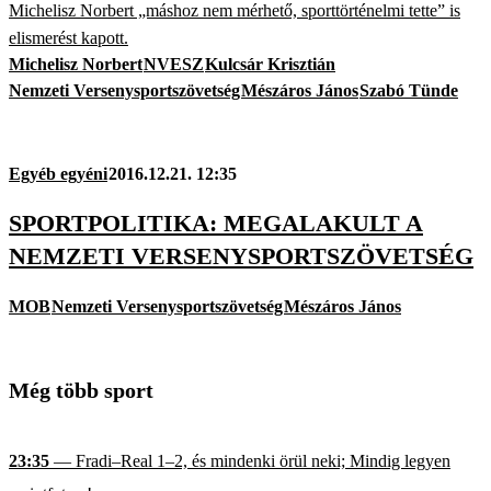
Michelisz Norbert „máshoz nem mérhető, sporttörténelmi tette” is
elismerést kapott.
Michelisz Norbert
NVESZ
Kulcsár Krisztián
Nemzeti Versenysportszövetség
Mészáros János
Szabó Tünde
Egyéb egyéni
2016.12.21. 12:35
SPORTPOLITIKA: MEGALAKULT A
NEMZETI VERSENYSPORTSZÖVETSÉG
MOB
Nemzeti Versenysportszövetség
Mészáros János
Még több sport
23:35
— Fradi–Real 1–2, és mindenki örül neki; Mindig legyen