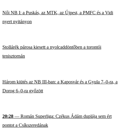
Női NB I: a Puskás, az MTK, az Újpest, a PMFC és a Vidi
nyert nyitányon
Stollárék párosa kiesett a nyolcaddöntőben a torontói
tenisztornán
Három kiütés az NB III-ban: a Kaposvár és a Gyula 7–0-ra, a
Dorog 6–0-ra győzött
20:28
— Román Superliga: Czékus Ádám duplája sem ért
pontot a Csíkszeredának