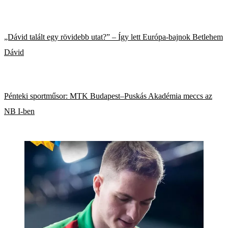
„Dávid talált egy rövidebb utat?” – Így lett Európa-bajnok Betlehem
Dávid
Pénteki sportműsor: MTK Budapest–Puskás Akadémia meccs az
NB I-ben