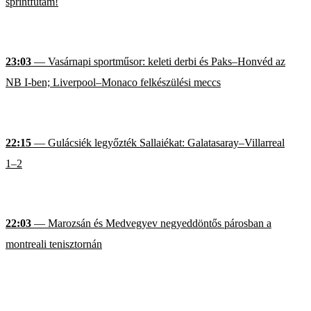
sprintfutam!
23:03
— Vasárnapi sportműsor: keleti derbi és Paks–Honvéd az
NB I-ben; Liverpool–Monaco felkészülési meccs
22:15
— Gulácsiék legyőzték Sallaiékat: Galatasaray–Villarreal
1–2
22:03
— Marozsán és Medvegyev negyeddöntős párosban a
montreali tenisztornán