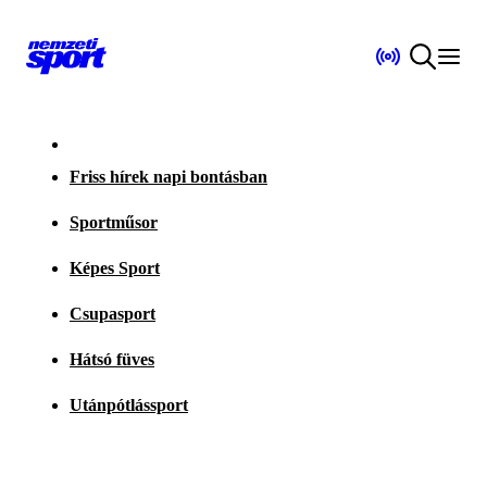
Friss hírek napi bontásban
Sportműsor
Képes Sport
Csupasport
Hátsó füves
Utánpótlássport