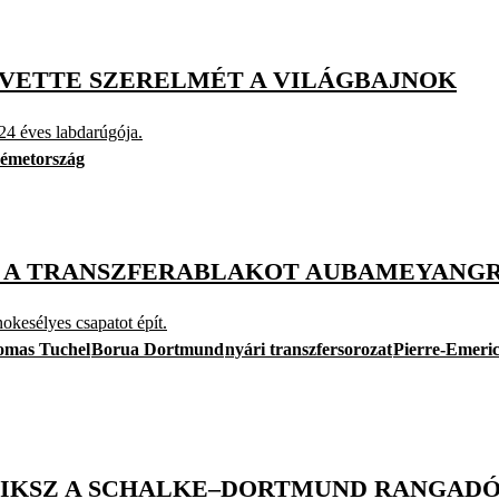
 VETTE SZERELMÉT A VILÁGBAJNOK
24 éves labdarúgója.
émetország
 A TRANSZFERABLAKOT AUBAMEYANG
kesélyes csapatot épít.
omas Tuchel
Borua Dortmund
nyári transzfersorozat
Pierre-Emer
Ő, IKSZ A SCHALKE–DORTMUND RANGAD