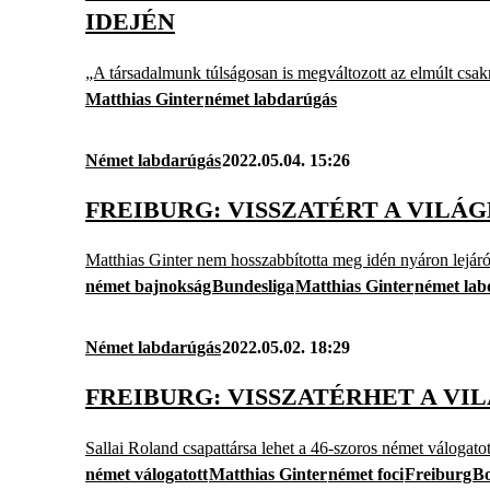
IDEJÉN
„A társadalmunk túlságosan is megváltozott az elmúlt csak
Matthias Ginter
német labdarúgás
Német labdarúgás
2022.05.04. 15:26
FREIBURG: VISSZATÉRT A VILÁ
Matthias Ginter nem hosszabbította meg idén nyáron lejá
német bajnokság
Bundesliga
Matthias Ginter
német lab
Német labdarúgás
2022.05.02. 18:29
FREIBURG: VISSZATÉRHET A VI
Sallai Roland csapattársa lehet a 46-szoros német válogato
német válogatott
Matthias Ginter
német foci
Freiburg
Bo