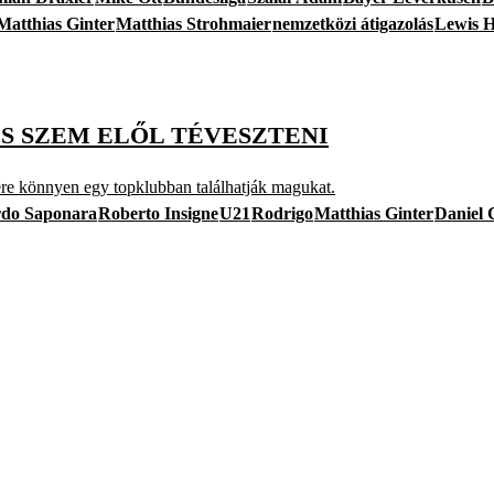
Matthias Ginter
Matthias Strohmaier
nemzetközi átigazolás
Lewis H
ES SZEM ELŐL TÉVESZTENI
ére könnyen egy topklubban találhatják magukat.
rdo Saponara
Roberto Insigne
U21
Rodrigo
Matthias Ginter
Daniel 