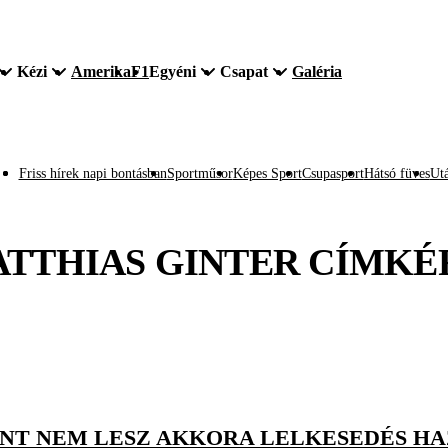
Kézi
Amerika
F1
Egyéni
Csapat
Galéria
Friss hírek napi bontásban
Sportműsor
Képes Sport
Csupasport
Hátsó füves
Utá
TTHIAS GINTER
CÍMKÉ
INT NEM LESZ AKKORA LELKESEDÉS HAZ