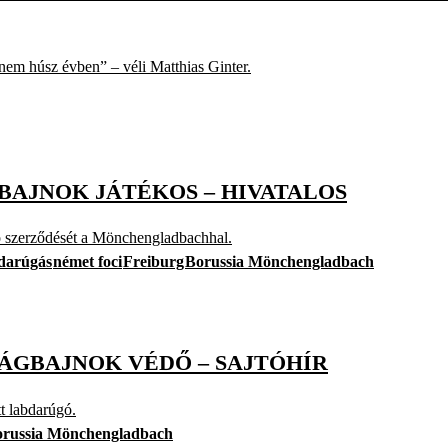
nem húsz évben” – véli Matthias Ginter.
GBAJNOK JÁTÉKOS – HIVATALOS
ró szerződését a Mönchengladbachhal.
darúgás
német foci
Freiburg
Borussia Mönchengladbach
LÁGBAJNOK VÉDŐ – SAJTÓHÍR
tt labdarúgó.
russia Mönchengladbach