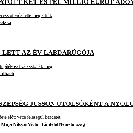
ATOTT KÉT ÉS FÉL MILLIÓ EURÓT AD
esztül erősítette meg a hírt.
etzka
 LETT AZ ÉV LABDARÚGÓJA
 játékosát választották meg.
ladbach
D SZÉPSÉG JUSSON UTOLSÓKÉNT A NYOL
te előtt vette feleségül kezdetét.
r
Maja Nilsson
Victor Lindelöf
Németország