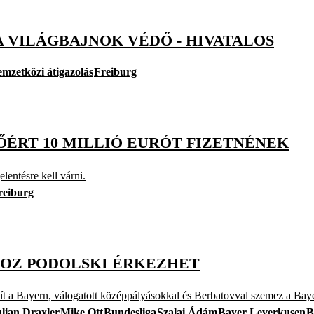
 VILÁGBAJNOK VÉDŐ - HIVATALOS
emzetközi átigazolás
Freiburg
ŐÉRT 10 MILLIÓ EURÓT FIZETNÉNEK
elentésre kell várni.
reiburg
HOZ PODOLSKI ÉRKEZHET
 Bayern, válogatott középpályásokkal és Berbatovval szemez a Baye
ulian Draxler
Mike Ott
Bundesliga
Szalai Ádám
Bayer Leverkusen
B