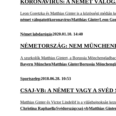
KORONAVÍRUS: A NÉMET VÁLOG
Leon Goretzka és Matthias Ginter is a közösségi médián ker
német válogatott
koronavírus
Matthias Ginter
Leon Gor
Német labdarúgás
2020.01.10. 14:40
NÉMETORSZÁG: NEM MÜNCHENI
A szurkolók Matthias Gintert, a Borussia Mönchengladbach
Bayern München
Matthias Ginter
Borussia Möncheng
Sportszelep
2018.06.28. 10:53
CSAJ-VB: A NÉMET VAGY A SVÉ
Matthias Ginter és Victor Lindelöf is a világbajnokság kezde
Christina Raphaella
Svédország
csaj-vb
Matthias Ginte