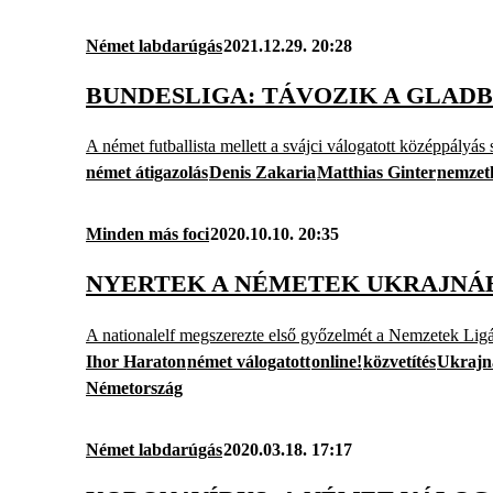
Német labdarúgás
2021.12.29. 20:28
BUNDESLIGA: TÁVOZIK A GLAD
A német futballista mellett a svájci válogatott középpályás
német átigazolás
Denis Zakaria
Matthias Ginter
nemzetk
Minden más foci
2020.10.10. 20:35
NYERTEK A NÉMETEK UKRAJNÁB
A nationalelf megszerezte első győzelmét a Nemzetek Ligáj
Ihor Haraton
német válogatott
online!
közvetítés
Ukrajn
Németország
Német labdarúgás
2020.03.18. 17:17