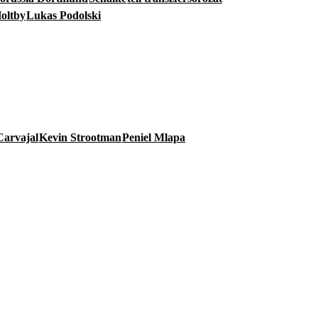
oltby
Lukas Podolski
Carvajal
Kevin Strootman
Peniel Mlapa