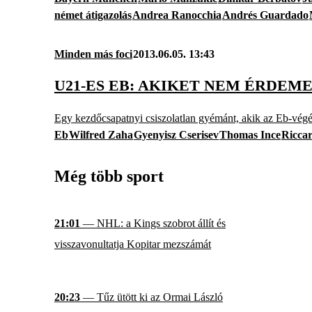
német átigazolás
Andrea Ranocchia
Andrés Guardado
Minden más foci
2013.06.05. 13:43
U21-ES EB: AKIKET NEM ÉRDEM
Egy kezdőcsapatnyi csiszolatlan gyémánt, akik az Eb-vég
Eb
Wilfred Zaha
Gyenyisz Cserisev
Thomas Ince
Ricca
Még több sport
21:01
— NHL: a Kings szobrot állít és
visszavonultatja Kopitar mezszámát
20:23
— Tűz ütött ki az Ormai László