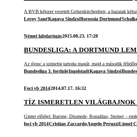
A BVB kétszer vezetett Gelsenkirchenben, a hazaiak kétszer
Leroy Sané
Kagava Sindzsi
Borussia Dortmund
Schalk
Német labdarúgás
2015.08.23. 17:28
BUNDESLIGA: A DORTMUND LEM
Az újonc a szünetig tartotta magát, majd a második félidőr
Bundesliga 3. forduló
Ingolstadt
Kagava Sindzsi
Bundes
Foci vb 2014
2014.07.17. 16:32
TÍZ ISMERETLEN VILÁGBAJNOK
Ginter elődjei: Barone, Diomede, Ronaldao, Steiner – eml
foci vb 2014
Cristian Zaccardo
Angelo Peruzzi
Lionel 