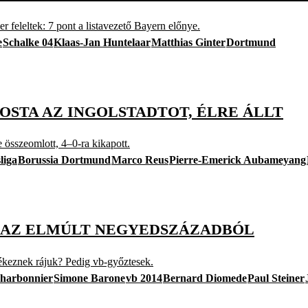
 feleltek: 7 pont a listavezető Bayern előnye.
e
Schalke 04
Klaas-Jan Huntelaar
Matthias Ginter
Dortmund
OSTA AZ INGOLSTADTOT, ÉLRE ÁLLT
e összeomlott, 4–0-ra kikapott.
liga
Borussia Dortmund
Marco Reus
Pierre-Emerick Aubameyang
 AZ ELMÚLT NEGYEDSZÁZADBÓL
ékeznek rájuk? Pedig vb-győztesek.
Charbonnier
Simone Barone
vb 2014
Bernard Diomede
Paul Steiner