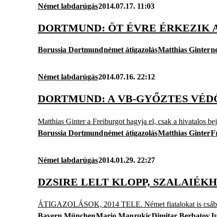
Német labdarúgás
2014.07.17. 11:03
DORTMUND: ÖT ÉVRE ÉRKEZIK A
Borussia Dortmund
német átigazolás
Matthias Ginter
n
Német labdarúgás
2014.07.16. 22:12
DORTMUND: A VB-GYŐZTES VÉD
Matthias Ginter a Freiburgot hagyja el, csak a hivatalos bej
Borussia Dortmund
német átigazolás
Matthias Ginter
F
Német labdarúgás
2014.01.29. 22:27
DZSIRE LELT KLOPP, SZALAIÉK
ÁTIGAZOLÁSOK, 2014 TELE. Német fiatalokat is csábít a
Bayern München
Mario Manzukic
Dimitar Berbatov
J