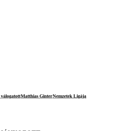
válogatott
Matthias Ginter
Nemzetek Ligája