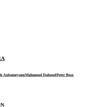
RA
ick Aubameyang
Mahmoud Dahoud
Peter Bosz
ÓN