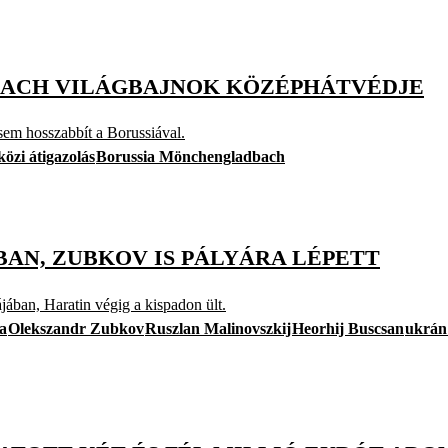
BACH VILÁGBAJNOK KÖZÉPHÁTVÉDJE
 sem hosszabbít a Borussiával.
özi átigazolás
Borussia Mönchengladbach
AN, ZUBKOV IS PÁLYÁRA LÉPETT
ában, Haratin végig a kispadon ült.
a
Olekszandr Zubkov
Ruszlan Malinovszkij
Heorhij Buscsan
ukrán 