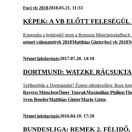
Foci vb 2018
2018.05.21. 11:33
KÉPEK: A VB ELŐTT FELESÉGÜL
Kimondta a boldogító igent a Borussia Mönchengladbach 
német válogatott
vb 2018
Matthias Ginter
foci vb 2018
N
Német labdarúgás
2017.07.20. 14:18
DORTMUND: WATZKE RÁCSUKTA
Széthordják a Dortmundot? Éppen ellenkezőleg: Bosz bajno
Bayern München
Ömer Toprak
Maximilian Philipp
Th
Sven Bender
Matthias Ginter
Mario Götze
Német labdarúgás
2016.04.10. 17:28
BUNDESLIGA: REMEK 2. FÉLID