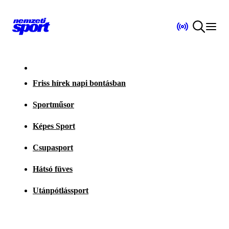
Friss hírek napi bontásban
Sportműsor
Képes Sport
Csupasport
Hátsó füves
Utánpótlássport