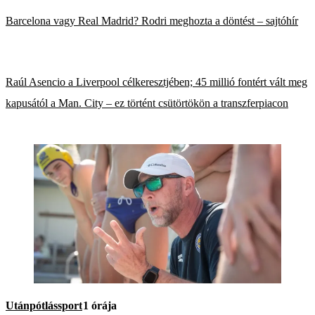
Barcelona vagy Real Madrid? Rodri meghozta a döntést – sajtóhír
Raúl Asencio a Liverpool célkeresztjében; 45 millió fontért vált meg
kapusától a Man. City – ez történt csütörtökön a transzferpiacon
Utánpótlássport
1 órája