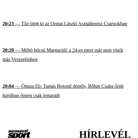
20:23
— Tűz ütött ki az Ormai László Asztalitenisz Csarnokban
20:20
— Méltó búcsú Marguctól: a 24-es mezt már nem viseli
más Veszprémben
20:04
— Öttusa Eb: Tamás Botond döntős, Bőhm Csaba őrült
hajrában éppen csak lemaradt
HÍRLEVÉL