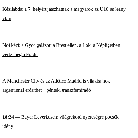
Kézilabda: a 7. helyért játszhatnak a magyarok az U18-as leány-
vb-n
Női kézi: a Győr gálázott a Brest ellen, a Loki a Népligetben
verte meg a Fradit
A Manchester City és az Atlético Madrid is világbajnok
argentinnal erősíthet – pénteki transzferhíradó
18:24
— Bayer Leverkusen: világrekord nyereségre pocsék
idény