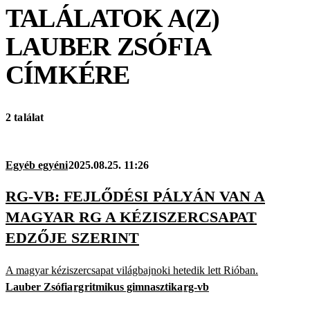
TALÁLATOK A(Z)
LAUBER ZSÓFIA
CÍMKÉRE
2 találat
Egyéb egyéni
2025.08.25. 11:26
RG-VB: FEJLŐDÉSI PÁLYÁN VAN A
MAGYAR RG A KÉZISZERCSAPAT
EDZŐJE SZERINT
A magyar kéziszercsapat világbajnoki hetedik lett Rióban.
Lauber Zsófia
rg
ritmikus gimnasztika
rg-vb