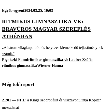
Egyéb egyéni
2024.03.25. 10:03
RITMIKUS GIMNASZTIKA-VK:
BRAVÚROS MAGYAR SZEREPLÉS
ATHÉNBAN
„A három világkupa-döntős helyezés kiemelkedő teljesítménynek
számít.”
Pigniczki Fanni
ritmikus gimnasztika-vk
Lauber Zsófia
ritmikus gimnasztika
Wiesner Hanna
Még több sport
21:01
— NHL: a Kings szobrot állít és visszavonultatja Kopitar
mezszámát