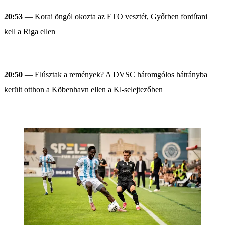
20:53
— Korai öngól okozta az ETO vesztét, Győrben fordítani
kell a Riga ellen
20:50
— Elúsztak a remények? A DVSC háromgólos hátrányba
került otthon a Köbenhavn ellen a Kl-selejtezőben