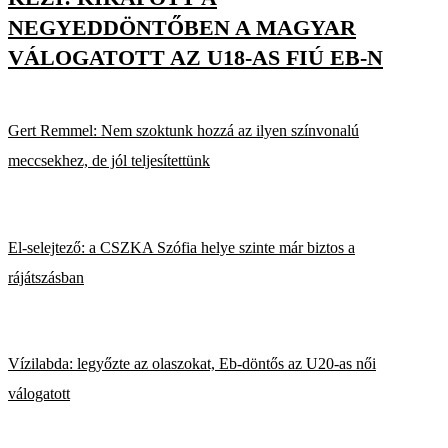
NEGYEDDÖNTŐBEN A MAGYAR
VÁLOGATOTT AZ U18-AS FIÚ EB-N
Gert Remmel: Nem szoktunk hozzá az ilyen színvonalú
meccsekhez, de jól teljesítettünk
El-selejtező: a CSZKA Szófia helye szinte már biztos a
rájátszásban
Vízilabda: legyőzte az olaszokat, Eb-döntős az U20-as női
válogatott