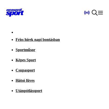
Friss hírek napi bontásban
Sportműsor
Képes Sport
Csupasport
Hátsó füves
Utánpótlássport