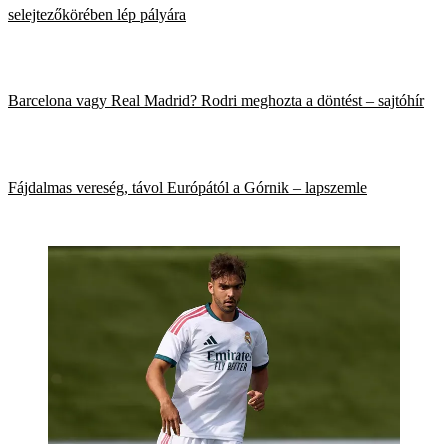
selejtezőkörében lép pályára
Barcelona vagy Real Madrid? Rodri meghozta a döntést – sajtóhír
Fájdalmas vereség, távol Európától a Górnik – lapszemle