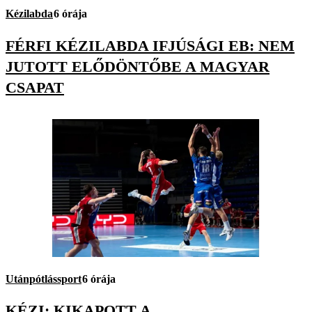
Kézilabda
6 órája
FÉRFI KÉZILABDA IFJÚSÁGI EB: NEM
JUTOTT ELŐDÖNTŐBE A MAGYAR
CSAPAT
Utánpótlássport
6 órája
KÉZI: KIKAPOTT A