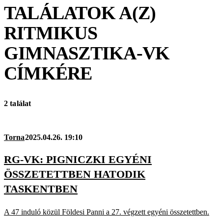
TALÁLATOK A(Z)
RITMIKUS
GIMNASZTIKA-VK
CÍMKÉRE
2 találat
Torna
2025.04.26. 19:10
RG-VK: PIGNICZKI EGYÉNI
ÖSSZETETTBEN HATODIK
TASKENTBEN
A 47 induló közül Földesi Panni a 27. végzett egyéni összetettben.