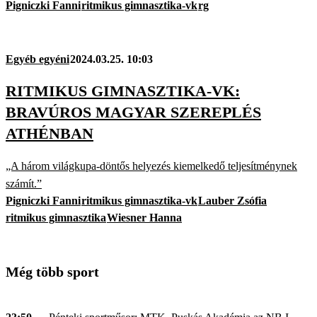
Pigniczki Fanni
ritmikus gimnasztika-vk
rg
Egyéb egyéni
2024.03.25. 10:03
RITMIKUS GIMNASZTIKA-VK:
BRAVÚROS MAGYAR SZEREPLÉS
ATHÉNBAN
„A három világkupa-döntős helyezés kiemelkedő teljesítménynek
számít.”
Pigniczki Fanni
ritmikus gimnasztika-vk
Lauber Zsófia
ritmikus gimnasztika
Wiesner Hanna
Még több sport