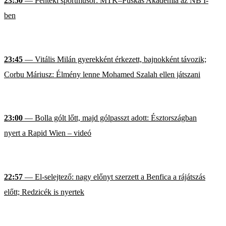
23:50
— Pénteki sportműsor: MTK–Puskás Akadémia az NB I-
ben
23:45
— Vitális Milán gyerekként érkezett, bajnokként távozik;
Corbu Máriusz: Élmény lenne Mohamed Szalah ellen játszani
23:00
— Bolla gólt lőtt, majd gólpasszt adott: Észtországban
nyert a Rapid Wien – videó
22:57
— El-selejtező: nagy előnyt szerzett a Benfica a rájátszás
előtt; Redzicék is nyertek