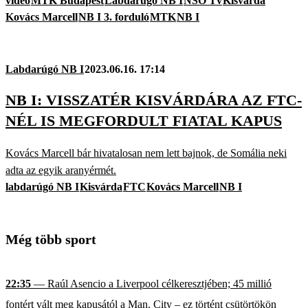
videó
MTK Budapest
Labdarúgó NB I
NSO Tv
Kisvárda
Kovács Marcell
NB I 3. forduló
MTK
NB I
Labdarúgó NB I
2023.06.16. 17:14
NB I: VISSZATÉR KISVÁRDÁRA AZ FTC-
NÉL IS MEGFORDULT FIATAL KAPUS
Kovács Marcell bár hivatalosan nem lett bajnok, de Somália neki
adta az egyik aranyérmét.
labdarúgó NB I
Kisvárda
FTC
Kovács Marcell
NB I
Még több sport
22:35
— Raúl Asencio a Liverpool célkeresztjében; 45 millió
fontért vált meg kapusától a Man. City – ez történt csütörtökön