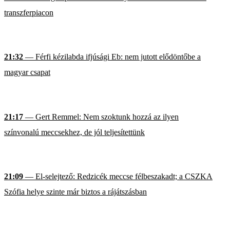
transzferpiacon
21:32
— Férfi kézilabda ifjúsági Eb: nem jutott elődöntőbe a
magyar csapat
21:17
— Gert Remmel: Nem szoktunk hozzá az ilyen
színvonalú meccsekhez, de jól teljesítettünk
21:09
— El-selejtező: Redzicék meccse félbeszakadt; a CSZKA
Szófia helye szinte már biztos a rájátszásban