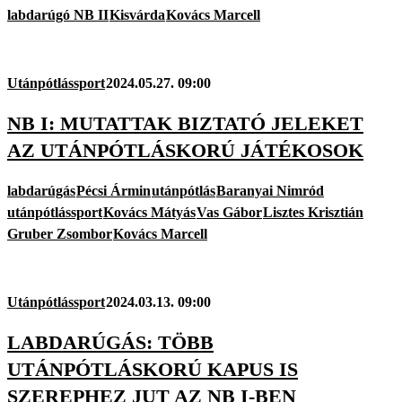
labdarúgó NB II
Kisvárda
Kovács Marcell
Utánpótlássport
2024.05.27. 09:00
NB I: MUTATTAK BIZTATÓ JELEKET
AZ UTÁNPÓTLÁSKORÚ JÁTÉKOSOK
labdarúgás
Pécsi Ármin
utánpótlás
Baranyai Nimród
utánpótlássport
Kovács Mátyás
Vas Gábor
Lisztes Krisztián
Gruber Zsombor
Kovács Marcell
Utánpótlássport
2024.03.13. 09:00
LABDARÚGÁS: TÖBB
UTÁNPÓTLÁSKORÚ KAPUS IS
SZEREPHEZ JUT AZ NB I-BEN