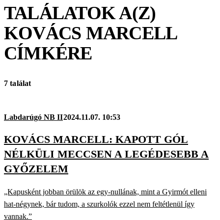
TALÁLATOK A(Z)
KOVÁCS MARCELL
CÍMKÉRE
7 találat
Labdarúgó NB II
2024.11.07. 10:53
KOVÁCS MARCELL: KAPOTT GÓL
NÉLKÜLI MECCSEN A LEGÉDESEBB A
GYŐZELEM
„Kapusként jobban örülök az egy-nullának, mint a Gyirmót elleni
hat-négynek, bár tudom, a szurkolók ezzel nem feltétlenül így
vannak.”