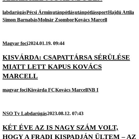
labdarúgás
Pécsi Ármin
utánpótlás
utánpótlássport
Hajdú Attila
Simon Barnabás
Molnár Zsombor
Kovács Marcell
Magyar foci
2024.01.19. 09:44
KISVÁRDA: CSAPATTÁRSA SÉRÜLÉSE
MIATT LETT KAPUS KOVÁCS
MARCELL
magyar foci
Kisvárda FC
Kovács Marcell
NB I
NSO Tv Labdarúgás
2023.08.12. 07:43
KÉT ÉVE AZ IS NAGY SZÁM VOLT,
HOGY A FRADI KISPADJÁN ÜLTEM – AZ