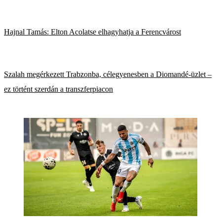
Hajnal Tamás: Elton Acolatse elhagyhatja a Ferencvárost
Szalah megérkezett Trabzonba, célegyenesben a Diomandé-üzlet –
ez történt szerdán a transzferpiacon