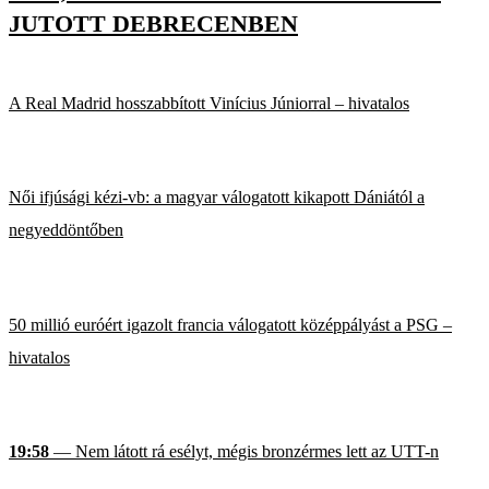
JUTOTT DEBRECENBEN
A Real Madrid hosszabbított Vinícius Júniorral – hivatalos
Női ifjúsági kézi-vb: a magyar válogatott kikapott Dániától a
negyeddöntőben
50 millió euróért igazolt francia válogatott középpályást a PSG –
hivatalos
19:58
— Nem látott rá esélyt, mégis bronzérmes lett az UTT-n