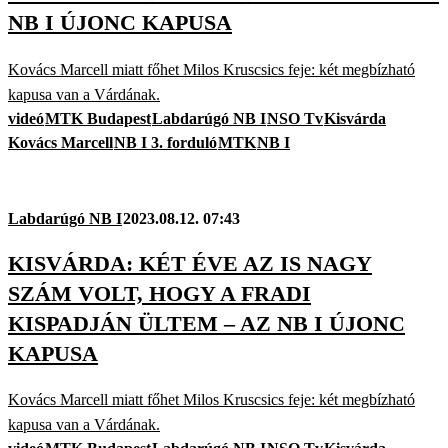
NB I ÚJONC KAPUSA
Kovács Marcell miatt főhet Milos Kruscsics feje: két megbízható
kapusa van a Várdának.
videó
MTK Budapest
Labdarúgó NB I
NSO Tv
Kisvárda
Kovács Marcell
NB I 3. forduló
MTK
NB I
Labdarúgó NB I
2023.08.12. 07:43
KISVÁRDA: KÉT ÉVE AZ IS NAGY
SZÁM VOLT, HOGY A FRADI
KISPADJÁN ÜLTEM – AZ NB I ÚJONC
KAPUSA
Kovács Marcell miatt főhet Milos Kruscsics feje: két megbízható
kapusa van a Várdának.