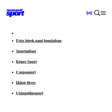
Friss hírek napi bontásban
Sportműsor
Képes Sport
Csupasport
Hátsó füves
Utánpótlássport