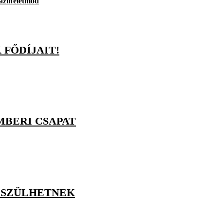
azin
életmód
FŐDÍJAIT!
MBERI CSAPAT
ÉSZÜLHETNEK