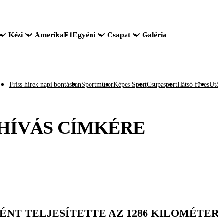
Kézi
Amerika
F1
Egyéni
Csapat
Galéria
Friss hírek napi bontásban
Sportműsor
Képes Sport
Csupasport
Hátsó füves
Utá
HÍVÁS
CÍMKÉRE
NT TELJESÍTETTE AZ 1286 KILOMÉTER