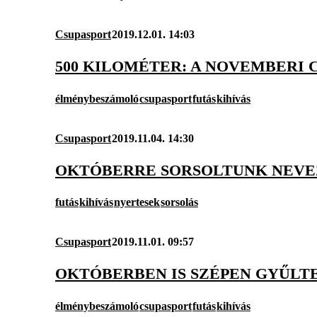
Csupasport
2019.12.01. 14:03
500 KILOMÉTER: A NOVEMBERI 
élménybeszámoló
csupasport
futás
kihívás
Csupasport
2019.11.04. 14:30
OKTÓBERRE SORSOLTUNK NEVE
futás
kihívás
nyertesek
sorsolás
Csupasport
2019.11.01. 09:57
OKTÓBERBEN IS SZÉPEN GYŰLT
élménybeszámoló
csupasport
futás
kihívás