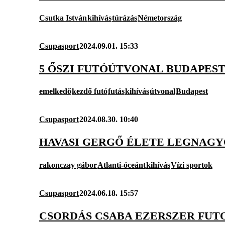
Csutka István
kihívás
túrázás
Németország
Csupasport
2024.09.01. 15:33
5 ŐSZI FUTÓÚTVONAL BUDAPES
emelkedő
kezdő futó
futás
kihívás
útvonal
Budapest
Csupasport
2024.08.30. 10:40
HAVASI GERGŐ ÉLETE LEGNAGY
rakonczay gábor
Atlanti-óceánt
kihívás
Vízi sportok
Csupasport
2024.06.18. 15:57
CSORDÁS CSABA EZERSZER FUTO