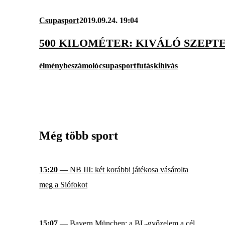
Csupasport
2019.09.24. 19:04
500 KILOMÉTER: KIVÁLÓ SZEPT
élménybeszámoló
csupasport
futás
kihívás
Még több sport
15:20
— NB III: két korábbi játékosa vásárolta
meg a Siófokot
15:07
— Bayern München: a BL-győzelem a cél