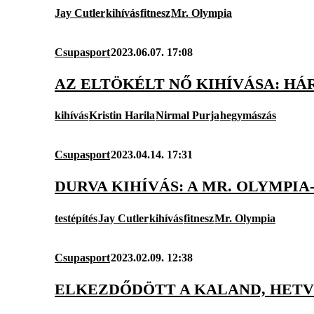
Jay Cutler
kihívás
fitnesz
Mr. Olympia
Csupasport
2023.06.07. 17:08
AZ ELTÖKÉLT NŐ KIHÍVÁSA: H
kihívás
Kristin Harila
Nirmal Purja
hegymászás
Csupasport
2023.04.14. 17:31
DURVA KIHÍVÁS: A MR. OLYMPI
testépítés
Jay Cutler
kihívás
fitnesz
Mr. Olympia
Csupasport
2023.02.09. 12:38
ELKEZDŐDÖTT A KALAND, HETV