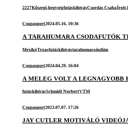
2227
Kőszegi-hegység
futás
kihívás
Csordás Csaba
Írott
Csupasport
2024.05.16. 10:36
A TARAHUMARA CSODAFUTÓK T
Mexikó
Texas
futás
kihívás
tarahumara
indián
Csupasport
2024.04.29. 16:04
A MELEG VOLT A LEGNAGYOBB K
futás
kihívás
Schmidt Norbert
VTM
Csupasport
2023.07.07. 17:26
JAY CUTLER MOTIVÁLÓ VIDEÓJA