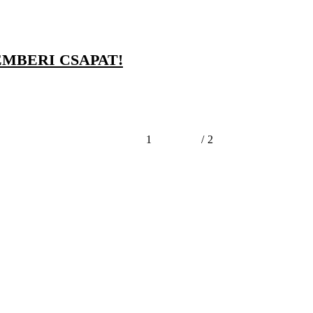
EMBERI CSAPAT!
1
/
2