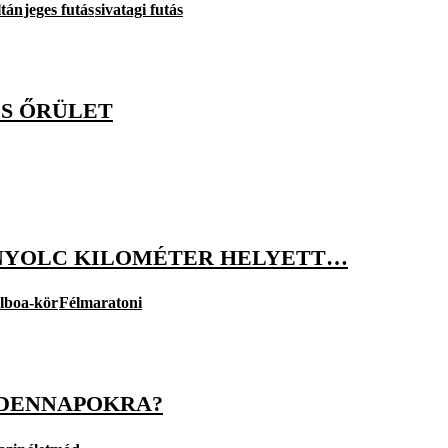
ltán
jeges futás
sivatagi futás
DOS ŐRÜLET
NYOLC KILOMÉTER HELYETT…
lboa-kör
Félmaratoni
NDENNAPOKRA?