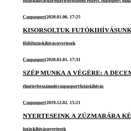
futás
kihívás
koronavírus
otthoni edzés
Csupasport mag
Csupasport
2020.01.06. 17:25
KISORSOLTUK FUTÓKIHÍVÁSUNK 
fődíj
futás
kihívás
nyertesek
Csupasport
2020.01.01. 17:31
SZÉP MUNKA A VÉGÉRE: A DECE
élménybeszámoló
csupasport
futás
kihívás
Csupasport
2019.12.02. 15:21
NYERTESEINK A ZÚZMARÁRA K
futás
kihívás
nyertesek