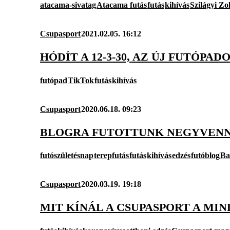
atacama-sivatag
Atacama futás
futás
kihívás
Szilágyi Zo
Csupasport
2021.02.05. 16:12
HÓDÍT A 12-3-30, AZ ÚJ FUTÓPA
futópad
TikTok
futás
kihívás
Csupasport
2020.06.18. 09:23
BLOGRA FUTOTTUNK NEGYVEN
futószületésnap
terepfutás
futás
kihívás
edzés
futóblog
Ba
Csupasport
2020.03.19. 19:18
MIT KÍNÁL A CSUPASPORT A MI