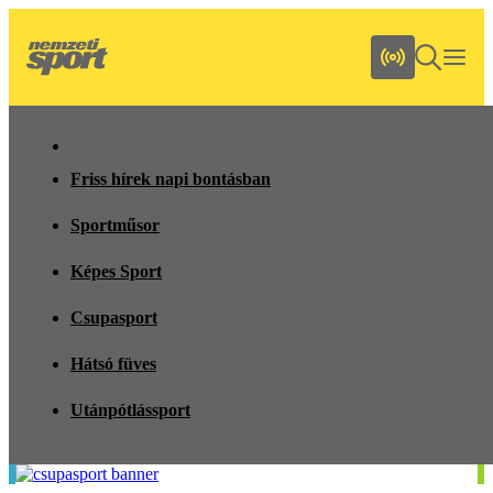
Friss hírek napi bontásban
Sportműsor
Képes Sport
Csupasport
Hátsó füves
Utánpótlássport