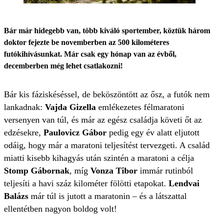
Bár már hidegebb van, több kiváló sportember, köztük három
doktor fejezte be novemberben az 500 kilométeres
futókihívásunkat. Már csak egy hónap van az évből,
decemberben még lehet csatlakozni!
Bár kis fáziskéséssel, de beköszöntött az ősz, a futók nem
lankadnak:
Vajda Gizella
emlékezetes félmaratoni
versenyen van túl, és már az egész családja követi őt az
edzésekre,
Paulovicz Gábor
pedig egy év alatt eljutott
odáig, hogy már a maratoni teljesítést tervezgeti. A család
miatti kisebb kihagyás után szintén a maratoni a célja
Stomp Gábornak
, míg
Vonza Tibor
immár rutinból
teljesíti a havi száz kilométer fölötti etapokat.
Lendvai
Balázs
már túl is jutott a maratonin – és a látszattal
ellentétben nagyon boldog volt!