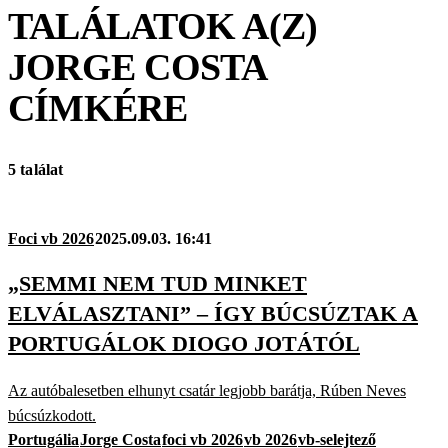
TALÁLATOK A(Z)
JORGE COSTA
CÍMKÉRE
5 találat
Foci vb 2026
2025.09.03. 16:41
„SEMMI NEM TUD MINKET
ELVÁLASZTANI” – ÍGY BÚCSÚZTAK A
PORTUGÁLOK DIOGO JOTÁTÓL
Az autóbalesetben elhunyt csatár legjobb barátja, Rúben Neves
búcsúzkodott.
Portugália
Jorge Costa
foci vb 2026
vb 2026
vb-selejtező