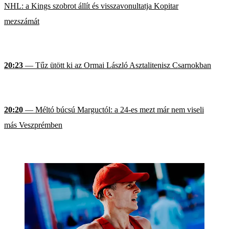
NHL: a Kings szobrot állít és visszavonultatja Kopitar
mezszámát
20:23
— Tűz ütött ki az Ormai László Asztalitenisz Csarnokban
20:20
— Méltó búcsú Marguctól: a 24-es mezt már nem viseli
más Veszprémben