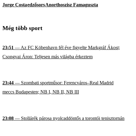
Jorge Costa
edzősors
Anorthoszisz Famaguszta
Még több sport
23:51
— Az FC Köbenhavn fél éve figyelte Markgráf Ákost;
Csongvai Áron: Teljesen más világba érkeztem
23:44
— Szombati sportműsor: Ferencváros–Real Madrid
meccs Budapesten; NB I, NB II, NB III
23:08
— Stollárék párosa nyolcaddöntős a torontói tenisztornán