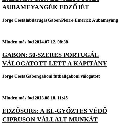
AUBAMEYANGÉK EDZŐJÉT
Jorge Costa
labdarúgás
Gabon
Pierre-Emerick Aubameyang
Minden más foci
2014.07.12. 08:38
GABON: 50-SZERES PORTUGÁL
VÁLOGATOTT LETT A KAPITÁNY
Jorge Costa
Gabon
gaboni futball
gaboni válogatott
Minden más foci
2013.08.18. 11:45
EDZŐSORS: A BL-GYŐZTES VÉDŐ
CIPRUSON VÁLLALT MUNKÁT