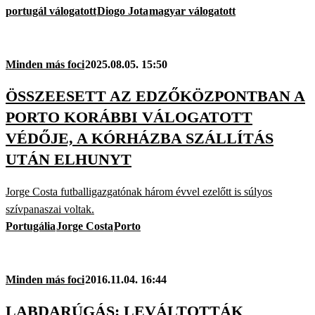
portugál válogatott
Diogo Jota
magyar válogatott
Minden más foci
2025.08.05. 15:50
ÖSSZEESETT AZ EDZŐKÖZPONTBAN A
PORTO KORÁBBI VÁLOGATOTT
VÉDŐJE, A KÓRHÁZBA SZÁLLÍTÁS
UTÁN ELHUNYT
Jorge Costa futballigazgatónak három évvel ezelőtt is súlyos
szívpanaszai voltak.
Portugália
Jorge Costa
Porto
Minden más foci
2016.11.04. 16:44
LABDARÚGÁS: LEVÁLTOTTÁK