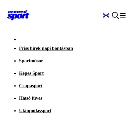
Friss hírek napi bontásban
Sportműsor
Képes Sport
Csupasport
Hátsó füves
Utánpótlássport