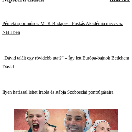
Pénteki sportműsor: MTK Budapest–Puskás Akadémia meccs az
NB I-ben
„Dávid talált egy rövidebb utat?” – Így lett Európa-bajnok Betlehem
Dávid
Ilyen hatással lehet Iraola és stábja Szoboszlai pontrúgásaira