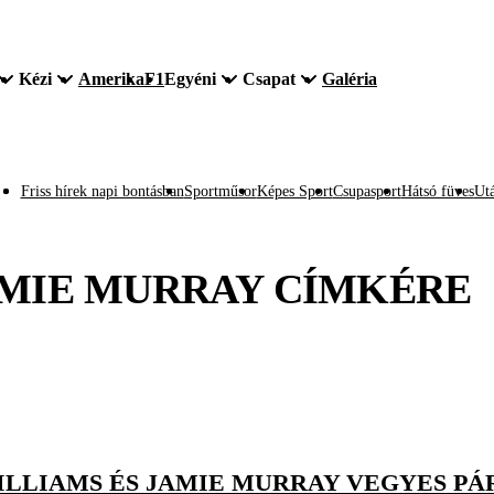
Kézi
Amerika
F1
Egyéni
Csapat
Galéria
Friss hírek napi bontásban
Sportműsor
Képes Sport
Csupasport
Hátsó füves
Utá
MIE MURRAY
CÍMKÉRE
ILLIAMS ÉS JAMIE MURRAY VEGYES PÁ