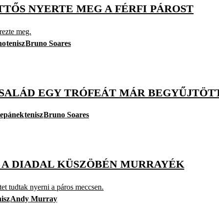
TTŐS NYERTE MEG A FÉRFI PÁROST
erezte meg.
no
tenisz
Bruno Soares
CSALÁD EGY TRÓFEÁT MÁR BEGYŰJTÖT
tepánek
tenisz
Bruno Soares
S A DIADAL KÜSZÖBÉN MURRAYÉK
tet tudtak nyerni a páros meccsen.
nisz
Andy Murray