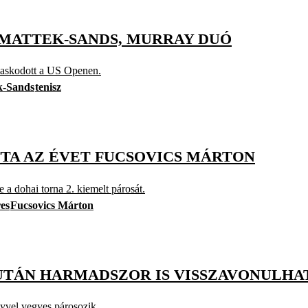
 MATTEK-SANDS, MURRAY DUÓ
maskodott a US Openen.
k-Sands
tenisz
TTA AZ ÉVET FUCSOVICS MÁRTON
 a dohai torna 2. kiemelt párosát.
es
Fucsovics Márton
ER UTÁN HARMADSZOR IS VISSZAVONULHA
ayvel vegyes párosozik.