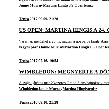
Jamie Murray
Martina Hingis
US Open
tenisz
Tenisz
2017.09.09. 21:28
US OPEN: MARTINA HINGIS A 24
Vasárnap meglehet a 25. is, miután a női páros fináléjában i
vegyes páros
Jamie Murray
Martina Hingis
US Open
te
Tenisz
2017.07.16. 19:54
WIMBLEDON: MEGNYERTE A DÖN
A svájci játékos már 23-szoros Grand Slam-bajnoknak mo
Wimbledon
Jamie Murray
Martina Hingis
tenisz
Tenisz
2016.09.10. 21:28