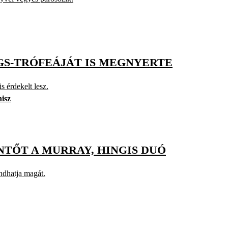
. GS-TRÓFEÁJÁT IS MEGNYERTE
s érdekelt lesz.
nisz
TŐT A MURRAY, HINGIS DUÓ
ndhatja magát.