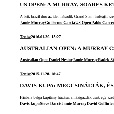
US OPEN: A MURRAY, SOARES KE
A brit, brazil duó az idei második Grand Slam-trófeáját sz
Jamie Murray
Guillermo García
US Open
Pablo Carre
Tenisz
2016.01.30. 15:27
AUSTRALIAN OPEN: A MURRAY 
Australian Open
Daniel Nestor
Jamie Murray
Radek S
Tenisz
2015.11.28. 18:47
DAVIS-KUPA: MEGCSINÁLTÁK, É
Hiába a belga kapitány húzása, a házigazdák csak egy szet
Davis-kupa
Steve Darcis
Jamie Murray
David Goffin
te