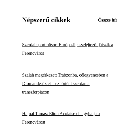
Népszerű cikkek
Összes hír
Szerdai sportműsor: Európa-liga-selejtezőt játszik a
Ferencváros
Szalah megérkezett Trabzonba, célegyenesben a
Diomandé-üzlet – ez történt szerdán a
transzferpiacon
Hajnal Tamás: Elton Acolatse elhagyhatja a
Ferencvárost