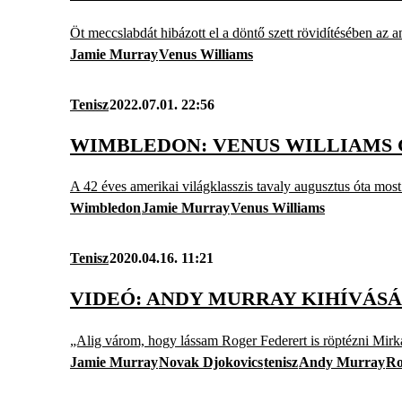
Öt meccslabdát hibázott el a döntő szett rövidítésében az a
Jamie Murray
Venus Williams
Tenisz
2022.07.01. 22:56
WIMBLEDON: VENUS WILLIAMS
A 42 éves amerikai világklasszis tavaly augusztus óta most
Wimbledon
Jamie Murray
Venus Williams
Tenisz
2020.04.16. 11:21
VIDEÓ: ANDY MURRAY KIHÍVÁS
„Alig várom, hogy lássam Roger Federert is röptézni Mirká
Jamie Murray
Novak Djokovics
tenisz
Andy Murray
Ro