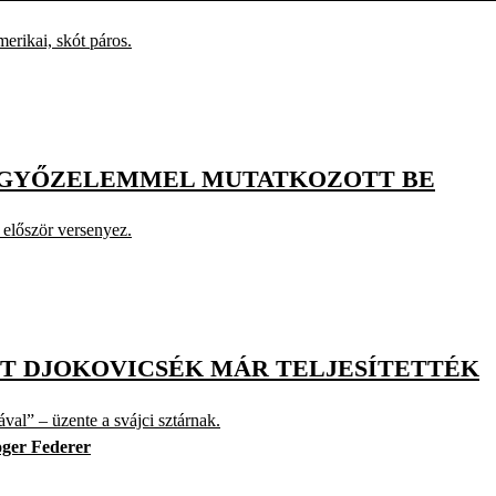
merikai, skót páros.
 GYŐZELEMMEL MUTATKOZOTT BE
 először versenyez.
ÁT DJOKOVICSÉK MÁR TELJESÍTETTÉK
val” – üzente a svájci sztárnak.
ger Federer