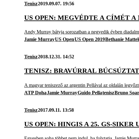
Tenisz
2019.09.07. 19:56
US OPEN: MEGVÉDTE A CÍMÉT A
Andy Murray bátyja sorozatban a negyedik évben diadal
Jamie Murray
US Open
US Open 2019
Bethanie Matte
Tenisz
2018.12.31. 14:52
TENISZ: BRAVÚRRAL BÚCSÚZTA
A magyar teniszező az argentin Pellával az oldalán legyőzte
ATP Doha
Jamie Murray
Guido Pella
tenisz
Bruno Soar
Tenisz
2017.09.11. 13:58
US OPEN: HINGIS A 25. GS-SIK
Egyesben soha többet nem indul, ha folytatja, Jamie Murr