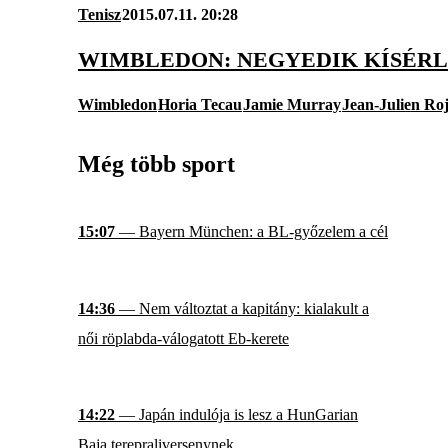
Tenisz
2015.07.11. 20:28
WIMBLEDON: NEGYEDIK KÍSÉRL
Wimbledon
Horia Tecau
Jamie Murray
Jean-Julien Ro
Még több sport
15:07
— Bayern München: a BL-győzelem a cél
14:36
— Nem változtat a kapitány: kialakult a
női röplabda-válogatott Eb-kerete
14:22
— Japán indulója is lesz a HunGarian
Baja terepraliversenynek