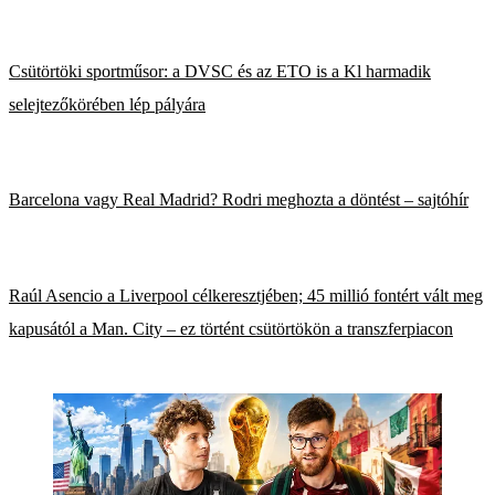
Csütörtöki sportműsor: a DVSC és az ETO is a Kl harmadik
selejtezőkörében lép pályára
Barcelona vagy Real Madrid? Rodri meghozta a döntést – sajtóhír
Raúl Asencio a Liverpool célkeresztjében; 45 millió fontért vált meg
kapusától a Man. City – ez történt csütörtökön a transzferpiacon