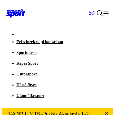
Friss hírek napi bontásban
Sportműsor
Képes Sport
Csupasport
Hátsó füves
Utánpótlássport
NB I: MTK–Puskás Akadémia 1–2
ÉLŐ