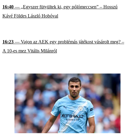
16:40
— „Egyszer fütyültek ki, egy pólómeccsen” – Hosszú
Kávé Földes László Hobóval
16:23
— Vajon az AEK egy problémás játékost vásárolt meg? –
A 10-es mez Vitális Milánról