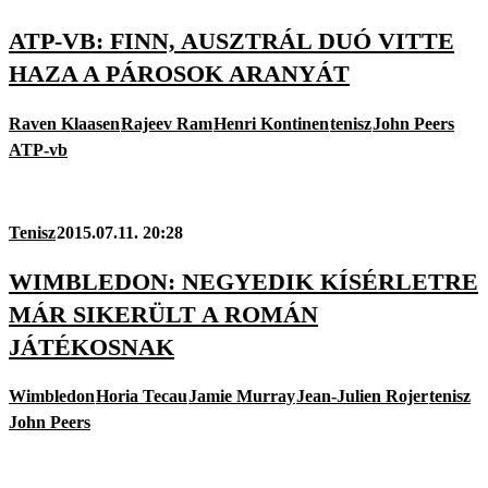
ATP-VB: FINN, AUSZTRÁL DUÓ VITTE
HAZA A PÁROSOK ARANYÁT
Raven Klaasen
Rajeev Ram
Henri Kontinen
tenisz
John Peers
ATP-vb
Tenisz
2015.07.11. 20:28
WIMBLEDON: NEGYEDIK KÍSÉRLETRE
MÁR SIKERÜLT A ROMÁN
JÁTÉKOSNAK
Wimbledon
Horia Tecau
Jamie Murray
Jean-Julien Rojer
tenisz
John Peers