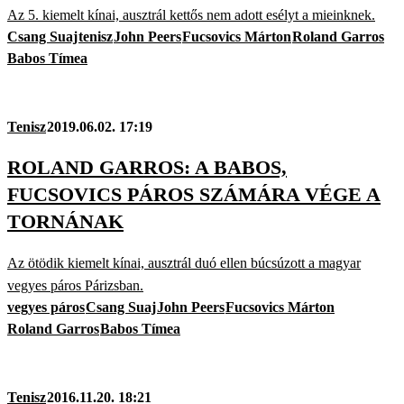
Az 5. kiemelt kínai, ausztrál kettős nem adott esélyt a mieinknek.
Csang Suaj
tenisz
John Peers
Fucsovics Márton
Roland Garros
Babos Tímea
Tenisz
2019.06.02. 17:19
ROLAND GARROS: A BABOS,
FUCSOVICS PÁROS SZÁMÁRA VÉGE A
TORNÁNAK
Az ötödik kiemelt kínai, ausztrál duó ellen búcsúzott a magyar
vegyes páros Párizsban.
vegyes páros
Csang Suaj
John Peers
Fucsovics Márton
Roland Garros
Babos Tímea
Tenisz
2016.11.20. 18:21