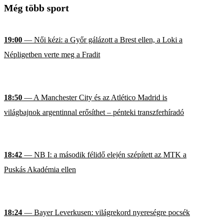
Még több sport
19:00
— Női kézi: a Győr gálázott a Brest ellen, a Loki a
Népligetben verte meg a Fradit
18:50
— A Manchester City és az Atlético Madrid is
világbajnok argentinnal erősíthet – pénteki transzferhíradó
18:42
— NB I: a második félidő elején szépített az MTK a
Puskás Akadémia ellen
18:24
— Bayer Leverkusen: világrekord nyereségre pocsék