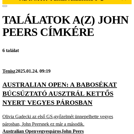
TALÁLATOK A(Z)
JOHN
PEERS
CÍMKÉRE
6 találat
Tenisz
2025.01.24. 09:19
AUSTRALIAN OPEN: A BABOSÉKAT
BÚCSÚZTATÓ AUSZTRÁL KETTŐS
NYERT VEGYES PÁROSBAN
Olivia Gadecki az első GS-győzelmét ünnepelhette vegyes
párosban, John Peersnek ez már a második.
Australian Open
vegyespáros
John Peers