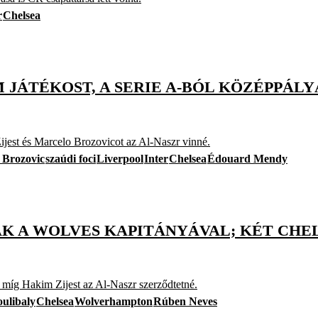
r
Chelsea
 JÁTÉKOST, A SERIE A-BÓL KÖZÉPPÁLY
jest és Marcelo Brozovicot az Al-Naszr vinné.
 Brozovic
szaúdi foci
Liverpool
Inter
Chelsea
Édouard Mendy
 A WOLVES KAPITÁNYÁVAL; KÉT CHEL
 míg Hakim Zijest az Al-Naszr szerződtetné.
ulibaly
Chelsea
Wolverhampton
Rúben Neves