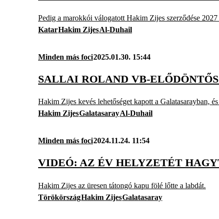
Pedig a marokkói válogatott Hakim Zijes szerződése 2027 
Katar
Hakim Zijes
Al-Duhail
Minden más foci
2025.01.30. 15:44
SALLAI ROLAND VB-ELŐDÖNTŐS
Hakim Zijes kevés lehetőséget kapott a Galatasarayban, és á
Hakim Zijes
Galatasaray
Al-Duhail
Minden más foci
2024.11.24. 11:54
VIDEÓ: AZ ÉV HELYZETÉT HAGY
Hakim Zijes az üresen tátongó kapu fölé lőtte a labdát.
Törökörszág
Hakim Zijes
Galatasaray