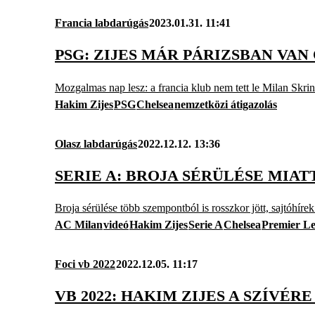
Francia labdarúgás
2023.01.31. 11:41
PSG: ZIJES MÁR PÁRIZSBAN VAN
Mozgalmas nap lesz: a francia klub nem tett le Milan Skrin
Hakim Zijes
PSG
Chelsea
nemzetközi átigazolás
Olasz labdarúgás
2022.12.12. 13:36
SERIE A: BROJA SÉRÜLÉSE MIAT
Broja sérülése több szempontból is rosszkor jött, sajtóhírek 
AC Milan
videó
Hakim Zijes
Serie A
Chelsea
Premier L
Foci vb 2022
2022.12.05. 11:17
VB 2022: HAKIM ZIJES A SZÍV