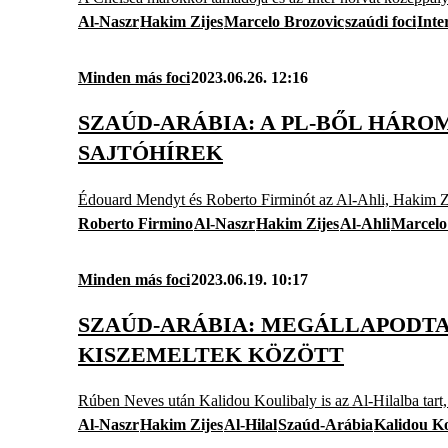
Al-Naszr
Hakim Zijes
Marcelo Brozovic
szaúdi foci
Inte
Minden más foci
2023.06.26. 12:16
SZAÚD-ARÁBIA: A PL-BŐL HÁROM
SAJTÓHÍREK
Édouard Mendyt és Roberto Firminót az Al-Ahli, Hakim Zi
Roberto Firmino
Al-Naszr
Hakim Zijes
Al-Ahli
Marcelo
Minden más foci
2023.06.19. 10:17
SZAÚD-ARÁBIA: MEGÁLLAPODTAK
KISZEMELTEK KÖZÖTT
Rúben Neves után Kalidou Koulibaly is az Al-Hilalba tart,
Al-Naszr
Hakim Zijes
Al-Hilal
Szaúd-Arábia
Kalidou Ko