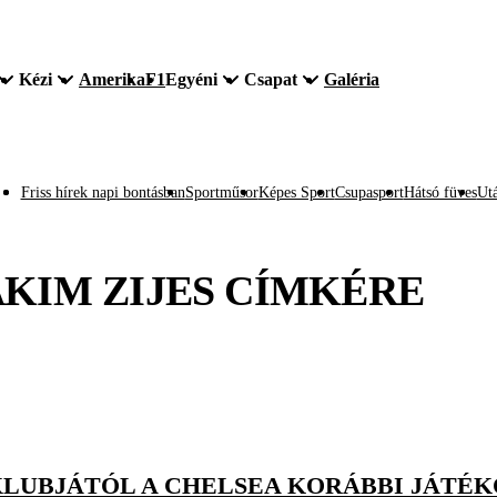
Kézi
Amerika
F1
Egyéni
Csapat
Galéria
Friss hírek napi bontásban
Sportműsor
Képes Sport
Csupasport
Hátsó füves
Utá
KIM ZIJES
CÍMKÉRE
KLUBJÁTÓL A CHELSEA KORÁBBI JÁTÉ