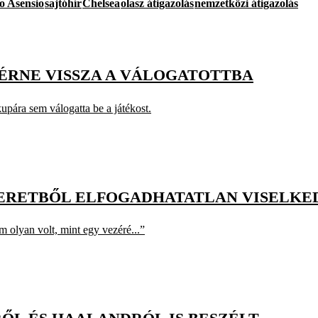
o Asensio
sajtóhír
Chelsea
olasz átigazolás
nemzetközi átigazolás
TÉRNE VISSZA A VÁLOGATOTTBA
upára sem válogatta be a játékost.
KERETBŐL ELFOGADHATATLAN VISELKE
 olyan volt, mint egy vezéré...”