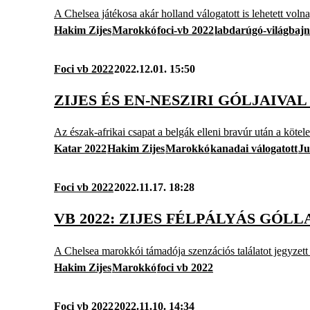
A Chelsea játékosa akár holland válogatott is lehetett vol
Hakim Zijes
Marokkó
foci-vb 2022
labdarúgó-világbaj
Foci vb 2022
2022.12.01. 15:50
ZIJES ÉS EN-NESZIRI GÓLJAIV
Az észak-afrikai csapat a belgák elleni bravúr után a kötele
Katar 2022
Hakim Zijes
Marokkó
kanadai válogatott
Ju
Foci vb 2022
2022.11.17. 18:28
VB 2022: ZIJES FÉLPÁLYÁS GÓLL
A Chelsea marokkói támadója szenzációs találatot jegyzett 
Hakim Zijes
Marokkó
foci vb 2022
Foci vb 2022
2022.11.10. 14:34