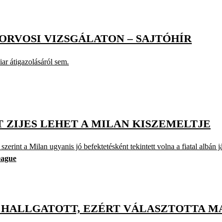
 ORVOSI VIZSGÁLATON – SAJTÓHÍR
iar átigazolásáról sem.
T ZIJES LEHET A MILAN KISZEMELTJE
szerint a Milan ugyanis jó befektetésként tekintett volna a fiatal albán j
eague
ÉRE HALLGATOTT, EZÉRT VÁLASZTOTTA