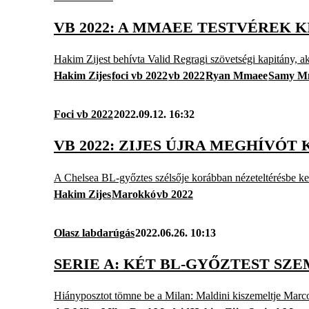
VB 2022: A MMAEE TESTVÉREK 
Hakim Zijest behívta Valid Regragi szövetségi kapitány, a
Hakim Zijes
foci vb 2022
vb 2022
Ryan Mmaee
Samy M
Foci vb 2022
2022.09.12. 16:32
VB 2022: ZIJES ÚJRA MEGHÍVÓ
A Chelsea BL-győztes szélsője korábban nézeteltérésbe ker
Hakim Zijes
Marokkó
vb 2022
Olasz labdarúgás
2022.06.26. 10:13
SERIE A: KÉT BL-GYŐZTEST SZE
Hiányposztot tömne be a Milan: Maldini kiszemeltje Marc