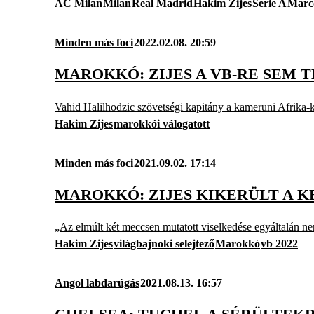
AC Milan
Milan
Real Madrid
Hakim Zijes
Serie A
Marc
Minden más foci
2022.02.08. 20:59
MAROKKÓ: ZIJES A VB-RE SEM 
Vahid Halilhodzic szövetségi kapitány a kameruni Afrika-k
Hakim Zijes
marokkói válogatott
Minden más foci
2021.09.02. 17:14
MAROKKÓ: ZIJES KIKERÜLT A 
„Az elmúlt két meccsen mutatott viselkedése egyáltalán nem
Hakim Zijes
világbajnoki selejtező
Marokkó
vb 2022
Angol labdarúgás
2021.08.13. 16:57