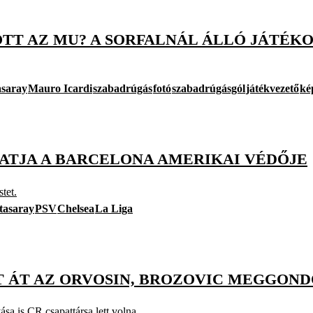
TT AZ MU? A SORFALNÁL ÁLLÓ JÁTÉKO
asaray
Mauro Icardi
szabadrúgás
fotó
szabadrúgásgól
játékvezető
ké
TATJA A BARCELONA AMERIKAI VÉDŐJE
tet.
tasaray
PSV
Chelsea
La Liga
NT ÁT AZ ORVOSIN, BROZOVIC MEGGON
sa is CR csapattársa lett volna.