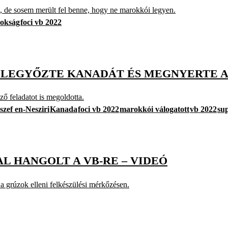
na, de sosem merült fel benne, hogy ne marokkói legyen.
nokság
foci vb 2022
AL LEGYŐZTE KANADÁT ÉS MEGNYERTE 
ző feladatot is megoldotta.
szef en-Nesziri
Kanada
foci vb 2022
marokkói válogatott
vb 2022
su
AL HANGOLT A VB-RE – VIDEÓ
a grúzok elleni felkészülési mérkőzésen.