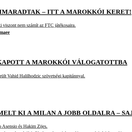
KIMARADTAK – ITT A MAROKKÓI KERET!
ki viszont nem számít az FTC játékosaira.
maee
T KAPOTT A MAROKKÓI VÁLOGATOTTBA
ült Vahid Halilhodzic szövetségi kapitánnyal.
MELT KI A MILAN A JOBB OLDALRA – S
o Asensio és Hakim Zijes.