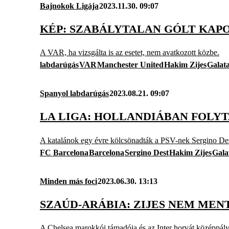
Bajnokok Ligája
2023.11.30. 09:07
KÉP: SZABÁLYTALAN GÓLT KAPO
A VAR, ha vizsgálta is az esetet, nem avatkozott közbe.
labdarúgás
VAR
Manchester United
Hakim Zijes
Galat
Spanyol labdarúgás
2023.08.21. 09:07
LA LIGA: HOLLANDIÁBAN FOLY
A katalánok egy évre kölcsönadták a PSV-nek Sergino Des
FC Barcelona
Barcelona
Sergino Dest
Hakim Zijes
Gala
Minden más foci
2023.06.30. 13:13
SZAÚD-ARÁBIA: ZIJES NEM ME
A Chelsea marokkói támadója és az Inter horvát középpályá