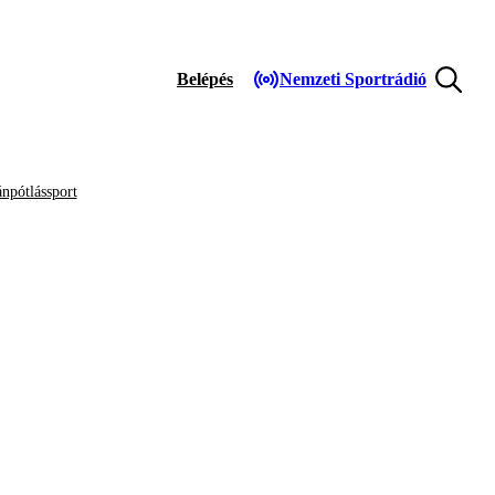
Belépés
Nemzeti Sportrádió
npótlássport