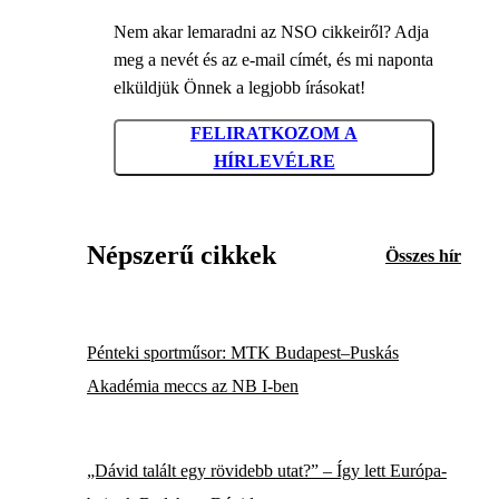
Nem akar lemaradni az NSO cikkeiről? Adja
meg a nevét és az e-mail címét, és mi naponta
elküldjük Önnek a legjobb írásokat!
FELIRATKOZOM A
HÍRLEVÉLRE
Népszerű cikkek
Összes hír
Pénteki sportműsor: MTK Budapest–Puskás
Akadémia meccs az NB I-ben
„Dávid talált egy rövidebb utat?” – Így lett Európa-