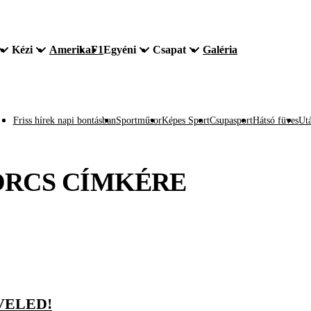
Kézi
Amerika
F1
Egyéni
Csapat
Galéria
Friss hírek napi bontásban
Sportműsor
Képes Sport
Csupasport
Hátsó füves
Utá
ÖRCS
CÍMKÉRE
 VELED!