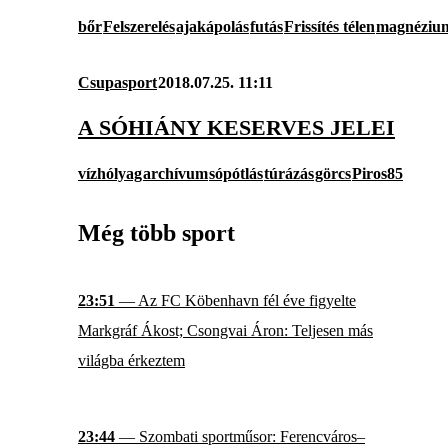
bőr
Felszerelés
ajakápolás
futás
Frissítés télen
magnéziu
Csupasport
2018.07.25. 11:11
A SÓHIÁNY KESERVES JELEI
vízhólyag
archívum
sópótlás
túrázás
görcs
Piros85
Még több sport
23:51
— Az FC Köbenhavn fél éve figyelte
Markgráf Ákost; Csongvai Áron: Teljesen más
világba érkeztem
23:44
— Szombati sportműsor: Ferencváros–