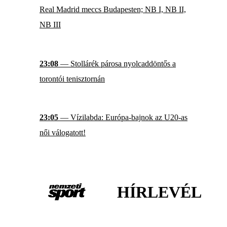
Real Madrid meccs Budapesten; NB I, NB II,
NB III
23:08
— Stollárék párosa nyolcaddöntős a
torontói tenisztornán
23:05
— Vízilabda: Európa-bajnok az U20-as
női válogatott!
HÍRLEVÉL