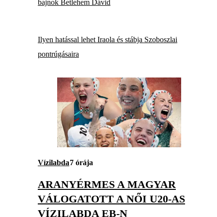
bajnok Betlehem Dávid
Ilyen hatással lehet Iraola és stábja Szoboszlai
pontrúgásaira
Vízilabda
7 órája
ARANYÉRMES A MAGYAR
VÁLOGATOTT A NŐI U20-AS
VÍZILABDA EB-N