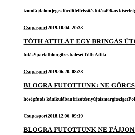
izomfájdalom
jeges fürdő
felfrissítés
futás
496-os kísérlet
Csupasport
2019.10.04. 20:33
TÓTH ATTILÁT EGY BRINGÁS ÜT
futás
Spartathlon
görcs
baleset
Tóth Attila
Csupasport
2019.06.20. 08:28
BLOGRA FUTOTTUNK: NE GÖRC
hőség
futás kánikulában
frissítés
nyújtás
margitsziget
Pol
Csupasport
2018.12.06. 09:19
BLOGRA FUTOTTUNK NE FÁJJON A