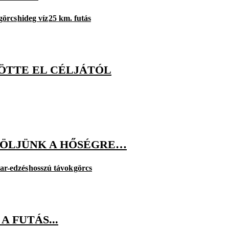
görcs
hideg víz
25 km. futás
ÖTTE EL CÉLJÁTÓL
SÖLJÜNK A HŐSÉGRE…
ar-edzés
hosszú távok
görcs
 FUTÁS...