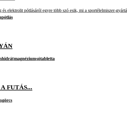
ag és elektrolit pótlásáról egyre több szó esik, mi a sportélelmiszer-gyár
apótlás
LYÁN
nhidrát
magnézium
sótabletta
 FUTÁS...
m
görcs