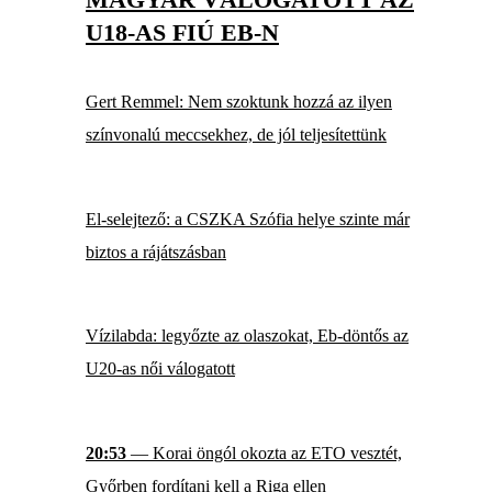
U18-AS FIÚ EB-N
Gert Remmel: Nem szoktunk hozzá az ilyen
színvonalú meccsekhez, de jól teljesítettünk
El-selejtező: a CSZKA Szófia helye szinte már
biztos a rájátszásban
Vízilabda: legyőzte az olaszokat, Eb-döntős az
U20-as női válogatott
20:53
— Korai öngól okozta az ETO vesztét,
Győrben fordítani kell a Riga ellen