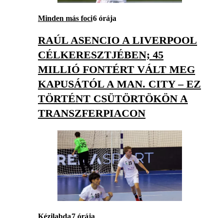
Minden más foci
6 órája
RAÚL ASENCIO A LIVERPOOL
CÉLKERESZTJÉBEN; 45
MILLIÓ FONTÉRT VÁLT MEG
KAPUSÁTÓL A MAN. CITY – EZ
TÖRTÉNT CSÜTÖRTÖKÖN A
TRANSZFERPIACON
Kézilabda
7 órája