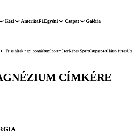
Kézi
Amerika
F1
Egyéni
Csapat
Galéria
Friss hírek napi bontásban
Sportműsor
Képes Sport
Csupasport
Hátsó füves
Utá
AGNÉZIUM
CÍMKÉRE
ERGIA