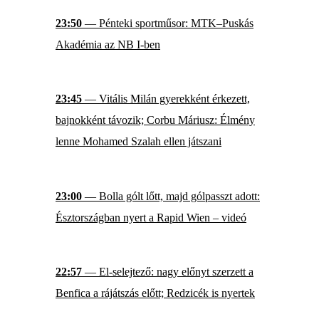
23:50
— Pénteki sportműsor: MTK–Puskás
Akadémia az NB I-ben
23:45
— Vitális Milán gyerekként érkezett,
bajnokként távozik; Corbu Máriusz: Élmény
lenne Mohamed Szalah ellen játszani
23:00
— Bolla gólt lőtt, majd gólpasszt adott:
Észtországban nyert a Rapid Wien – videó
22:57
— El-selejtező: nagy előnyt szerzett a
Benfica a rájátszás előtt; Redzicék is nyertek