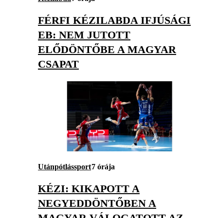
FÉRFI KÉZILABDA IFJÚSÁGI
EB: NEM JUTOTT
ELŐDÖNTŐBE A MAGYAR
CSAPAT
Utánpótlássport
7 órája
KÉZI: KIKAPOTT A
NEGYEDDÖNTŐBEN A
MAGYAR VÁLOGATOTT AZ