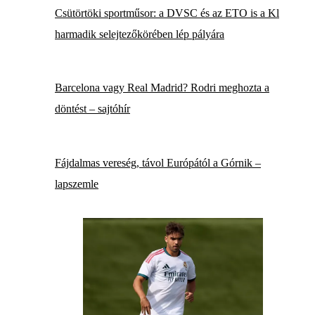
Csütörtöki sportműsor: a DVSC és az ETO is a Kl
harmadik selejtezőkörében lép pályára
Barcelona vagy Real Madrid? Rodri meghozta a
döntést – sajtóhír
Fájdalmas vereség, távol Európától a Górnik –
lapszemle