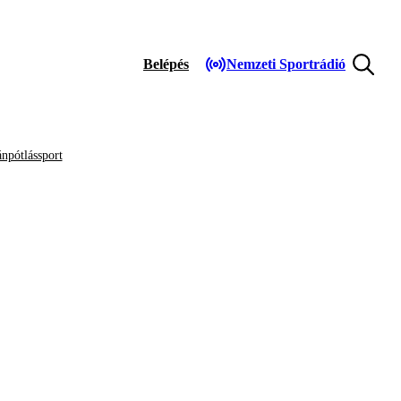
Belépés
Nemzeti Sportrádió
npótlássport