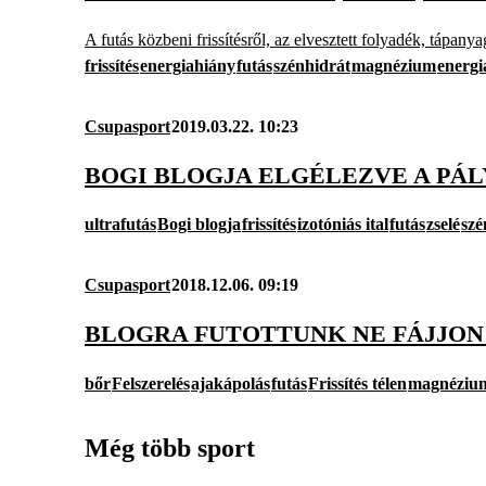
A futás közbeni frissítésről, az elvesztett folyadék, tápany
frissítés
energiahiány
futás
szénhidrát
magnézium
energi
Csupasport
2019.03.22. 10:23
BOGI BLOGJA ELGÉLEZVE A PÁ
ultrafutás
Bogi blogja
frissítés
izotóniás ital
futás
zselé
szé
Csupasport
2018.12.06. 09:19
BLOGRA FUTOTTUNK NE FÁJJON A
bőr
Felszerelés
ajakápolás
futás
Frissítés télen
magnéziu
Még több sport