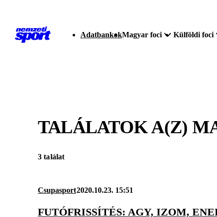
Adatbankok
Magyar foci
Külföldi foci
TALÁLATOK A(Z)
M
3 találat
Csupasport
2020.10.23. 15:51
FUTÓFRISSÍTÉS: AGY, IZOM, EN