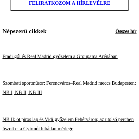
FELIRATKOZOM A HÍRLEVÉLRE
Népszerű cikkek
Összes hír
Fradi-gól és Real Madrid-győzelem a Groupama Arénában
Szombati sportműsor: Ferencváros–Real Madrid meccs Budapesten;
NB I, NB II, NB III
NB II: öt piros lap és Vidi-győzelem Fehérváron; az utolsó percben
úszott el a Gyirmót hibátlan mérlege