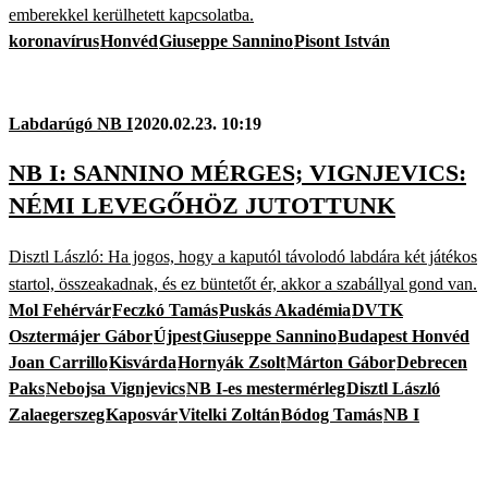
emberekkel kerülhetett kapcsolatba.
koronavírus
Honvéd
Giuseppe Sannino
Pisont István
Labdarúgó NB I
2020.02.23. 10:19
NB I: SANNINO MÉRGES; VIGNJEVICS:
NÉMI LEVEGŐHÖZ JUTOTTUNK
Disztl László: Ha jogos, hogy a kaputól távolodó labdára két játékos
startol, összeakadnak, és ez büntetőt ér, akkor a szabállyal gond van.
Mol Fehérvár
Feczkó Tamás
Puskás Akadémia
DVTK
Osztermájer Gábor
Újpest
Giuseppe Sannino
Budapest Honvéd
Joan Carrillo
Kisvárda
Hornyák Zsolt
Márton Gábor
Debrecen
Paks
Nebojsa Vignjevics
NB I-es mestermérleg
Disztl László
Zalaegerszeg
Kaposvár
Vitelki Zoltán
Bódog Tamás
NB I