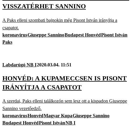
VISSZATÉRHET SANNINO
A Paks elleni szombati bajnokin még Pisont István irányítja a
csapatot.
koronavírus
Giuseppe Sannino
Budapest Honvéd
Pisont István
Paks
Labdarúgó NB I
2020.03.04. 11:51
HONVÉD: A KUPAMECCSEN IS PISONT
IRÁNYÍTJA A CSAPATOT
A szerdai, Paks elleni találkozón sem lesz ott a kispadon Giuseppe
Sannino vezetőedző.
koronavírus
Honvéd
Magyar Kupa
Giuseppe Sannino
Budapest Honvéd
Pisont István
NB I