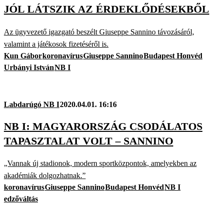
JÓL LÁTSZIK AZ ÉRDEKLŐDÉSEKBŐL
Az ügyvezető igazgató beszélt Giuseppe Sannino távozásáról,
valamint a játékosok fizetéséről is.
Kun Gábor
koronavírus
Giuseppe Sannino
Budapest Honvéd
Urbányi István
NB I
Labdarúgó NB I
2020.04.01. 16:16
NB I: MAGYARORSZÁG CSODÁLATOS
TAPASZTALAT VOLT – SANNINO
„Vannak új stadionok, modern sportközpontok, amelyekben az
akadémiák dolgozhatnak.”
koronavírus
Giuseppe Sannino
Budapest Honvéd
NB I
edzőváltás