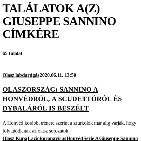
TALÁLATOK A(Z)
GIUSEPPE SANNINO
CÍMKÉRE
65 találat
Olasz labdarúgás
2020.06.11. 13:50
OLASZORSZÁG: SANNINO A
HONVÉDRÓL, A SCUDETTÓRÓL ÉS
DYBALÁRÓL IS BESZÉLT
A Honvéd korábbi trénere szerint a szurkolók már alig várják, hogy
folytatódjanak az olasz sorozatok.
Olasz Kupa
Lazio
koronavírus
Honvéd
Serie A
Giuseppe Sannino