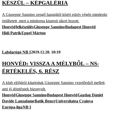
KÉSZÜL – KÉPGALÉRIA
A Giuseppe Sannino zengő hangjától kísért edzés végén mindenki
örülhetett, mert a minitorna kispesti sikert hozott.
Honvéd
felkészülés
Giuseppe Sannino
Budapest Honvéd
Hidi Patrik
Eppel Márton
Labdarúgó NB I
2019.12.28. 10:19
HONVÉD: VISSZA A MÉLYBŐL – NS-
ÉRTÉKELÉS, 6. RÉSZ
A klub elöljárói kitartottak Giuseppe Sannino vezetőedző mellett,
ami jó döntésnek bizonyult.
Honvéd
Giuseppe Sannino
Budapest Honvéd
Gazdag Dániel
Davide Lanzafame
Batik Bence
Universitatea Craiova
Európa-liga
NB I