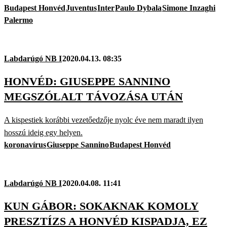
Budapest Honvéd
Juventus
Inter
Paulo Dybala
Simone Inzaghi
Palermo
Labdarúgó NB I
2020.04.13. 08:35
HONVÉD: GIUSEPPE SANNINO
MEGSZÓLALT TÁVOZÁSA UTÁN
A kispestiek korábbi vezetőedzője nyolc éve nem maradt ilyen
hosszú ideig egy helyen.
koronavírus
Giuseppe Sannino
Budapest Honvéd
Labdarúgó NB I
2020.04.08. 11:41
KUN GÁBOR: SOKAKNAK KOMOLY
PRESZTÍZS A HONVÉD KISPADJA, EZ