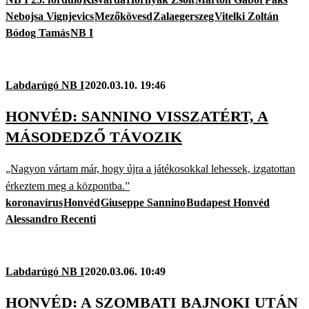
Nebojsa Vignjevics
Mezőkövesd
Zalaegerszeg
Vitelki Zoltán
Bódog Tamás
NB I
Labdarúgó NB I
2020.03.10. 19:46
HONVÉD: SANNINO VISSZATÉRT, A
MÁSODEDZŐ TÁVOZIK
„Nagyon vártam már, hogy újra a játékosokkal lehessek, izgatottan
érkeztem meg a központba.”
koronavírus
Honvéd
Giuseppe Sannino
Budapest Honvéd
Alessandro Recenti
Labdarúgó NB I
2020.03.06. 10:49
HONVÉD: A SZOMBATI BAJNOKI UTÁN