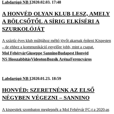
Labdarúgó NB I
2020.02.03. 17:48
A HONVÉD OLYAN KLUB LESZ, AMELY
A BÖLCSŐTŐL A SÍRIG ELKÍSÉRI A
SZURKOLÓJÁT
A száztíz éves klub múltjához méltó jövőt akarnak építeni Kispesten
– de ehhez a kommunikáció egyelőre jobb, mint a csapat.
Mol Fehérvár
Giuseppe Sannino
Budapest Honvéd
NS Hosszabbítás
Videoton
Bozsik Aréna
Ferencváros
Labdarúgó NB I
2020.01.23. 18:59
HONVÉD: SZERETNÉNK AZ ELSŐ
NÉGYBEN VÉGEZNI – SANNINO
A kispestiek szombaton meglepnék a Mol Fehérvár FC-t a 2020-as