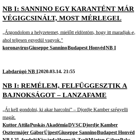
NB I: SANNINO EGY KARANTÉNT MÁR
VÉGIGCSINÁLT, MOST MÉRLEGEL
„Átgondolom a helyzetemet, mielőtt eldöntöm, hogy itt maradjak-e,
ahol teljesen egyedül vagyok."
koronavírus
Giuseppe Sannino
Budapest Honvéd
NB I
Labdarúgó NB I
2020.03.14. 21:55
NB I: REMÉLEM, FELFÜGGESZTIK A
BAJNOKSÁGOT – LANZAFAME
„Át kell gondolni, ki akar harcolni” – Djordje Kamber szégyelli
magát.
Kuttor Attila
Puskás Akadémia
DVSC
Djordje Kamber
Osztermájer Gábor
Újpest
Giuseppe Sannino
Budapest Honvéd
NB I 25. forduló
Kisvárda
Hornyák Zsolt
Márton Gábor
Paks