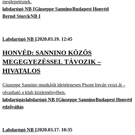
meglepetésnek.
labdarúgó NB I
Giuseppe Sannino
Budapest Honvéd
Bernd Storck
NB I
Labdarúgó NB I
2020.03.19. 12:45
HONVÉD: SANNINO KÖZÖS
MEGEGYEZÉSSEL TÁVOZIK –
HIVATALOS
Giuseppe Sannino munkáját ideiglenesen Pisont István veszi át –
olvasható a klub közleményében.
labdarúgás
labdarúgó NB I
Giuseppe Sannino
Budapest Honvéd
edzőváltás
Labdarúgó NB I
2020.03.17. 10:35