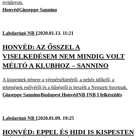
nyitányon.
Honvéd
Giuseppe Sannino
Labdarúgó NB I
2020.01.13. 11:21
HONVÉD: AZ ŐSSZEL A
VISELKEDÉSEM NEM MINDIG VOLT
MÉLTÓ A KLUBHOZ – SANNINO
A kispestiek trénere a vérmérsékletéről, a nehéz időkről, a
tehetségek esélyéről és a hűségről is beszélt a Nemzeti Sportnak.
Giuseppe Sannino
Budapest Honvéd
NB I
NB I felkészülés
Labdarúgó NB I
2020.01.09. 19:25
HONVÉD: EPPEL ÉS HIDI IS KISPESTEN