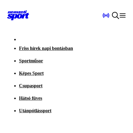
Friss hírek napi bontásban
Sportműsor
Képes Sport
Csupasport
Hátsó füves
Utánpótlássport