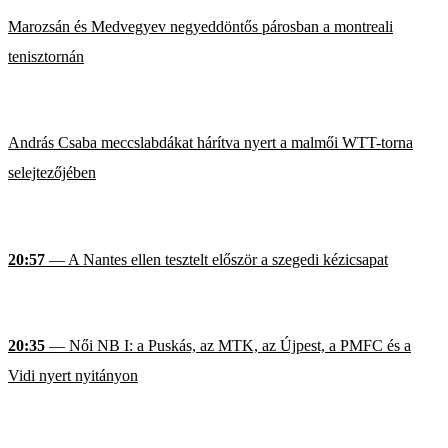
Marozsán és Medvegyev negyeddöntős párosban a montreali
tenisztornán
András Csaba meccslabdákat hárítva nyert a malmői WTT-torna
selejtezőjében
20:57
— A Nantes ellen tesztelt először a szegedi kézicsapat
20:35
— Női NB I: a Puskás, az MTK, az Újpest, a PMFC és a
Vidi nyert nyitányon