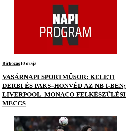
Birkózás
10 órája
VASÁRNAPI SPORTMŰSOR: KELETI
DERBI ÉS PAKS–HONVÉD AZ NB I-BEN;
LIVERPOOL–MONACO FELKÉSZÜLÉSI
MECCS