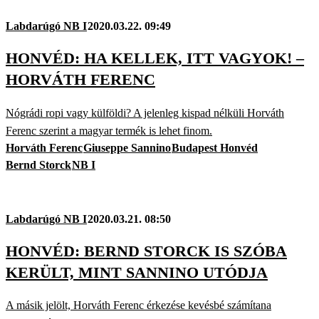
Labdarúgó NB I
2020.03.22. 09:49
HONVÉD: HA KELLEK, ITT VAGYOK! –
HORVÁTH FERENC
Nógrádi ropi vagy külföldi? A jelenleg kispad nélküli Horváth
Ferenc szerint a magyar termék is lehet finom.
Horváth Ferenc
Giuseppe Sannino
Budapest Honvéd
Bernd Storck
NB I
Labdarúgó NB I
2020.03.21. 08:50
HONVÉD: BERND STORCK IS SZÓBA
KERÜLT, MINT SANNINO UTÓDJA
A másik jelölt, Horváth Ferenc érkezése kevésbé számítana