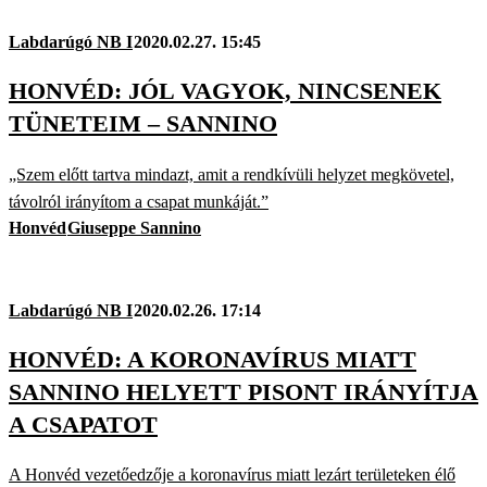
Labdarúgó NB I
2020.02.27. 15:45
HONVÉD: JÓL VAGYOK, NINCSENEK
TÜNETEIM – SANNINO
„Szem előtt tartva mindazt, amit a rendkívüli helyzet megkövetel,
távolról irányítom a csapat munkáját.”
Honvéd
Giuseppe Sannino
Labdarúgó NB I
2020.02.26. 17:14
HONVÉD: A KORONAVÍRUS MIATT
SANNINO HELYETT PISONT IRÁNYÍTJA
A CSAPATOT
A Honvéd vezetőedzője a koronavírus miatt lezárt területeken élő