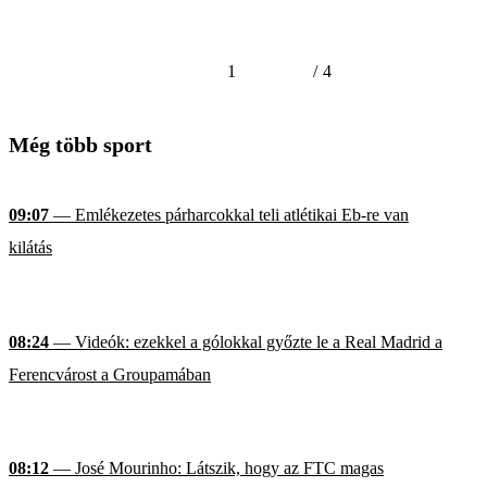
1
/
4
Még több sport
09:07
— Emlékezetes párharcokkal teli atlétikai Eb-re van
kilátás
08:24
— Videók: ezekkel a gólokkal győzte le a Real Madrid a
Ferencvárost a Groupamában
08:12
— José Mourinho: Látszik, hogy az FTC magas