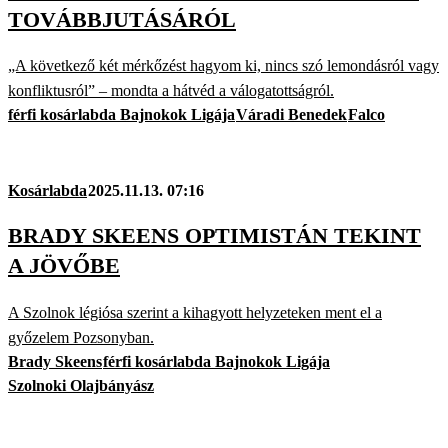
TOVÁBBJUTÁSÁRÓL
„A következő két mérkőzést hagyom ki, nincs szó lemondásról vagy
konfliktusról” – mondta a hátvéd a válogatottságról.
férfi kosárlabda Bajnokok Ligája
Váradi Benedek
Falco
Kosárlabda
2025.11.13. 07:16
BRADY SKEENS OPTIMISTÁN TEKINT
A JÖVŐBE
A Szolnok légiósa szerint a kihagyott helyzeteken ment el a
győzelem Pozsonyban.
Brady Skeens
férfi kosárlabda Bajnokok Ligája
Szolnoki Olajbányász