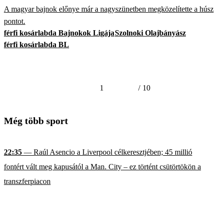
A magyar bajnok előnye már a nagyszünetben megközelítette a húsz
pontot.
férfi kosárlabda Bajnokok Ligája
Szolnoki Olajbányász
férfi kosárlabda BL
1
/
10
Még több sport
22:35
— Raúl Asencio a Liverpool célkeresztjében; 45 millió
fontért vált meg kapusától a Man. City – ez történt csütörtökön a
transzferpiacon