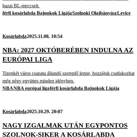
hazai BL-meccseit.
férfi kosárlabda Bajnokok Ligája
Szolnoki Olajbányász
Levice
Kosárlabda
2025.11.08. 10:54
NBA: 2027 OKTÓBERÉBEN INDULNA AZ
EURÓPAI LIGA
Tizenkét város csapata állandó szereplő lenne, hozzájuk csatlakozhat
még négy együttes minden idényben.
NBA
NBA európai liga
férfi kosárlabda Bajnokok Ligája
Kosárlabda
2025.10.29. 20:07
NAGY IZGALMAK UTÁN EGYPONTOS
SZOLNOK-SIKER A KOSÁRLABDA