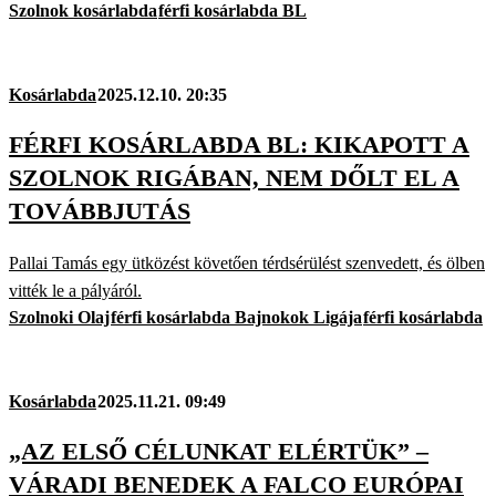
Szolnok kosárlabda
férfi kosárlabda BL
Kosárlabda
2025.12.10. 20:35
FÉRFI KOSÁRLABDA BL: KIKAPOTT A
SZOLNOK RIGÁBAN, NEM DŐLT EL A
TOVÁBBJUTÁS
Pallai Tamás egy ütközést követően térdsérülést szenvedett, és ölben
vitték le a pályáról.
Szolnoki Olaj
férfi kosárlabda Bajnokok Ligája
férfi kosárlabda
Kosárlabda
2025.11.21. 09:49
„AZ ELSŐ CÉLUNKAT ELÉRTÜK” –
VÁRADI BENEDEK A FALCO EURÓPAI