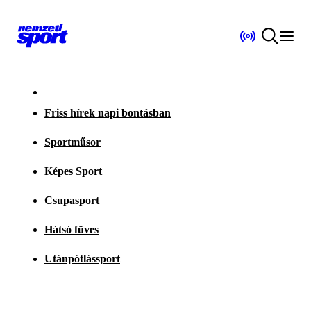
Friss hírek napi bontásban
Sportműsor
Képes Sport
Csupasport
Hátsó füves
Utánpótlássport