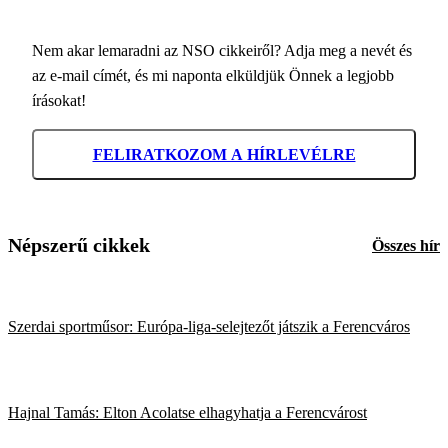
Nem akar lemaradni az NSO cikkeiről? Adja meg a nevét és
az e-mail címét, és mi naponta elküldjük Önnek a legjobb
írásokat!
FELIRATKOZOM A HÍRLEVÉLRE
Népszerű cikkek
Összes hír
Szerdai sportműsor: Európa-liga-selejtezőt játszik a Ferencváros
Hajnal Tamás: Elton Acolatse elhagyhatja a Ferencvárost