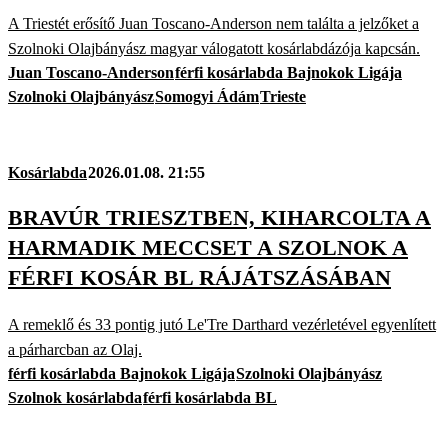
A Triestét erősítő Juan Toscano-Anderson nem találta a jelzőket a
Szolnoki Olajbányász magyar válogatott kosárlabdázója kapcsán.
Juan Toscano-Anderson
férfi kosárlabda Bajnokok Ligája
Szolnoki Olajbányász
Somogyi Ádám
Trieste
Kosárlabda
2026.01.08. 21:55
BRAVÚR TRIESZTBEN, KIHARCOLTA A
HARMADIK MECCSET A SZOLNOK A
FÉRFI KOSÁR BL RÁJÁTSZÁSÁBAN
A remeklő és 33 pontig jutó Le'Tre Darthard vezérletével egyenlített
a párharcban az Olaj.
férfi kosárlabda Bajnokok Ligája
Szolnoki Olajbányász
Szolnok kosárlabda
férfi kosárlabda BL