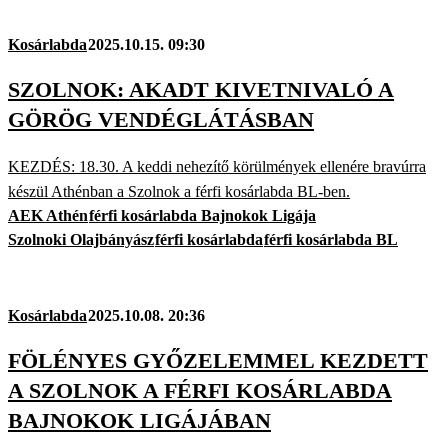
Kosárlabda
2025.10.15. 09:30
SZOLNOK: AKADT KIVETNIVALÓ A
GÖRÖG VENDÉGLÁTÁSBAN
KEZDÉS: 18.30. A keddi nehezítő körülmények ellenére bravúrra
készül Athénban a Szolnok a férfi kosárlabda BL-ben.
AEK Athén
férfi kosárlabda Bajnokok Ligája
Szolnoki Olajbányász
férfi kosárlabda
férfi kosárlabda BL
Kosárlabda
2025.10.08. 20:36
FÖLÉNYES GYŐZELEMMEL KEZDETT
A SZOLNOK A FÉRFI KOSÁRLABDA
BAJNOKOK LIGÁJÁBAN