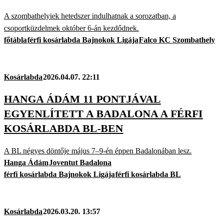
A szombathelyiek hetedszer indulhatnak a sorozatban, a
csoportküzdelmek október 6-án kezdődnek.
főtábla
férfi kosárlabda Bajnokok Ligája
Falco KC Szombathely
Kosárlabda
2026.04.07. 22:11
HANGA ÁDÁM 11 PONTJÁVAL
EGYENLÍTETT A BADALONA A FÉRFI
KOSÁRLABDA BL-BEN
A BL négyes döntője május 7–9-én éppen Badalonában lesz.
Hanga Ádám
Joventut Badalona
férfi kosárlabda Bajnokok Ligája
férfi kosárlabda BL
Kosárlabda
2026.03.20. 13:57