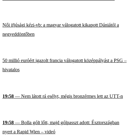
Női ifjúsági kézi-vb: a magyar válogatott kikapott Dániától a
negyeddöntőben
50 millió euróért igazolt francia válogatott középpályást a PSG –
hivatalos
19:58
— Nem látott rá esélyt, mégis bronzérmes lett az UTT-n
19:58
— Bolla gólt lőtt, majd gólpasszt adott: Észtországban
nyert a Rapid Wien – videó