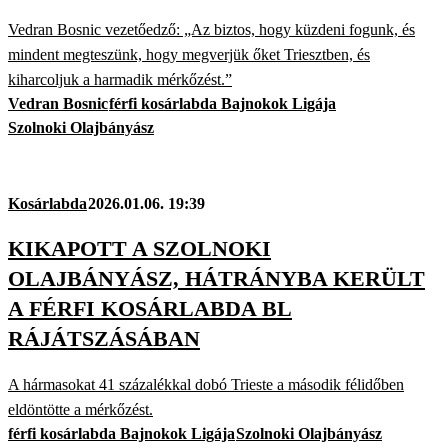
Vedran Bosnic vezetőedző: „Az biztos, hogy küzdeni fogunk, és
mindent megteszünk, hogy megverjük őket Triesztben, és
kiharcoljuk a harmadik mérkőzést.”
Vedran Bosnic
férfi kosárlabda Bajnokok Ligája
Szolnoki Olajbányász
Kosárlabda
2026.01.06. 19:39
KIKAPOTT A SZOLNOKI
OLAJBÁNYÁSZ, HÁTRÁNYBA KERÜLT
A FÉRFI KOSÁRLABDA BL
RÁJÁTSZÁSÁBAN
A hármasokat 41 százalékkal dobó Trieste a második félidőben
eldöntötte a mérkőzést.
férfi kosárlabda Bajnokok Ligája
Szolnoki Olajbányász