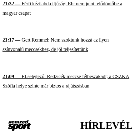
21:32
— Férfi kézilabda ifjúsági Eb: nem jutott elődöntőbe a
magyar csapat
21:17
— Gert Remmel: Nem szoktunk hozzá az ilyen
színvonalú meccsekhez, de jól teljesítettünk
21:09
— El-selejtező: Redzicék meccse félbeszakadt; a CSZKA
Szófia helye szinte már biztos a rájátszásban
HÍRLEVÉL