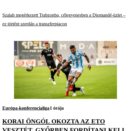
Szalah megérkezett Trabzonba, célegyenesben a Diomandé-üzlet –
ez történt szerdán a transzferpiacon
Európa-konferencialiga
1 órája
KORAI ÖNGÓL OKOZTA AZ ETO
VESZTÉT, GYŐRBEN FORDÍTANI KELL