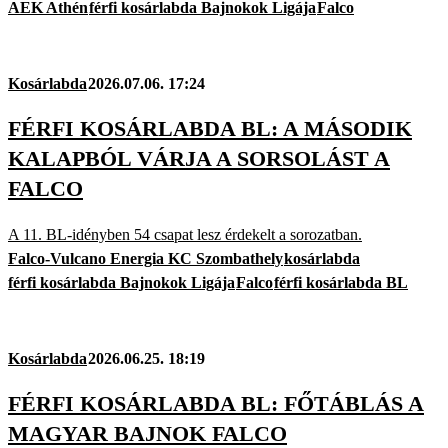
AEK Athén
férfi kosárlabda Bajnokok Ligája
Falco
Kosárlabda
2026.07.06. 17:24
FÉRFI KOSÁRLABDA BL: A MÁSODIK
KALAPBÓL VÁRJA A SORSOLÁST A
FALCO
A 11. BL-idényben 54 csapat lesz érdekelt a sorozatban.
Falco-Vulcano Energia KC Szombathely
kosárlabda
férfi kosárlabda Bajnokok Ligája
Falco
férfi kosárlabda BL
Kosárlabda
2026.06.25. 18:19
FÉRFI KOSÁRLABDA BL: FŐTÁBLÁS A
MAGYAR BAJNOK FALCO