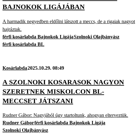
BAJNOKOK LIGÁJÁBAN
A harmadik negyedben eldőlni látszott a meccs, de a rigaiak nagyot
hajráztak.
férfi kosárlabda Bajnokok Ligája
Szolnoki Olajbányász
férfi kosárlabda BL
Kosárlabda
2025.10.29. 08:49
A SZOLNOKI KOSARASOK NAGYON
SZERETNEK MISKOLCON BL-
MECCSET JÁTSZANI
Rudner Gábor: Nagyjából úgy startoltunk, ahogyan elterveztük.
Rudner Gábor
férfi kosárlabda Bajnokok Ligája
Szolnoki Olajbányász