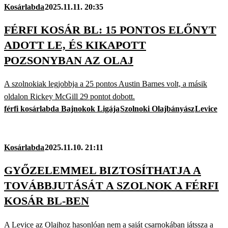
Kosárlabda
2025.11.11. 20:35
FÉRFI KOSÁR BL: 15 PONTOS ELŐNYT
ADOTT LE, ÉS KIKAPOTT
POZSONYBAN AZ OLAJ
A szolnokiak legjobbja a 25 pontos Austin Barnes volt, a másik
oldalon Rickey McGill 29 pontot dobott.
férfi kosárlabda Bajnokok Ligája
Szolnoki Olajbányász
Levice
Kosárlabda
2025.11.10. 21:11
GYŐZELEMMEL BIZTOSÍTHATJA A
TOVÁBBJUTÁSÁT A SZOLNOK A FÉRFI
KOSÁR BL-BEN
A Levice az Olajhoz hasonlóan nem a saját csarnokában játssza a