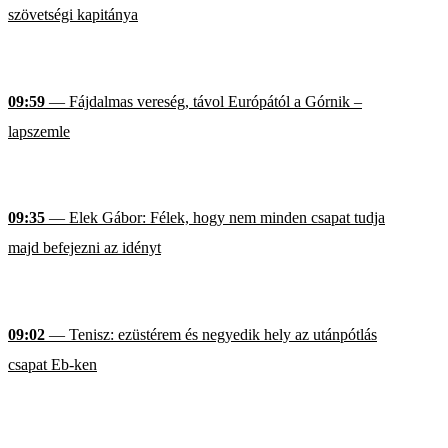
szövetségi kapitánya
09:59
— Fájdalmas vereség, távol Európától a Górnik –
lapszemle
09:35
— Elek Gábor: Félek, hogy nem minden csapat tudja
majd befejezni az idényt
09:02
— Tenisz: ezüstérem és negyedik hely az utánpótlás
csapat Eb-ken