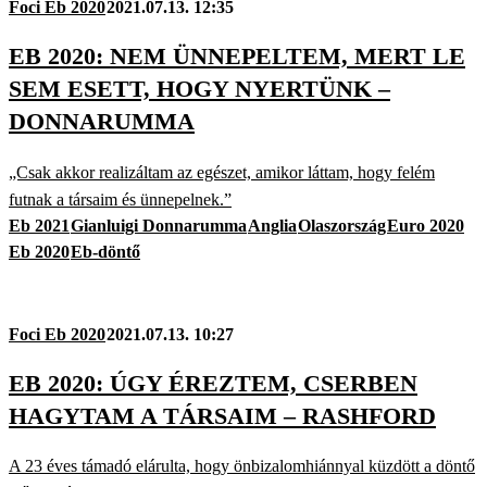
Foci Eb 2020
2021.07.13. 12:35
EB 2020: NEM ÜNNEPELTEM, MERT LE
SEM ESETT, HOGY NYERTÜNK –
DONNARUMMA
„Csak akkor realizáltam az egészet, amikor láttam, hogy felém
futnak a társaim és ünnepelnek.”
Eb 2021
Gianluigi Donnarumma
Anglia
Olaszország
Euro 2020
Eb 2020
Eb-döntő
Foci Eb 2020
2021.07.13. 10:27
EB 2020: ÚGY ÉREZTEM, CSERBEN
HAGYTAM A TÁRSAIM – RASHFORD
A 23 éves támadó elárulta, hogy önbizalomhiánnyal küzdött a döntő