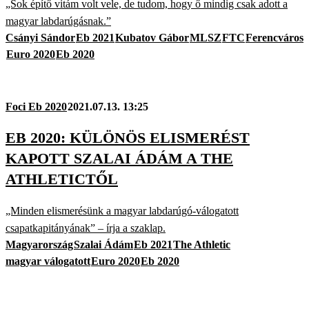
„Sok építő vitám volt vele, de tudom, hogy ő mindig csak adott a
magyar labdarúgásnak.”
Csányi Sándor
Eb 2021
Kubatov Gábor
MLSZ
FTC
Ferencváros
Euro 2020
Eb 2020
Foci Eb 2020
2021.07.13. 13:25
EB 2020: KÜLÖNÖS ELISMERÉST
KAPOTT SZALAI ÁDÁM A THE
ATHLETICTŐL
„Minden elismerésünk a magyar labdarúgó-válogatott
csapatkapitányának” – írja a szaklap.
Magyarország
Szalai Ádám
Eb 2021
The Athletic
magyar válogatott
Euro 2020
Eb 2020