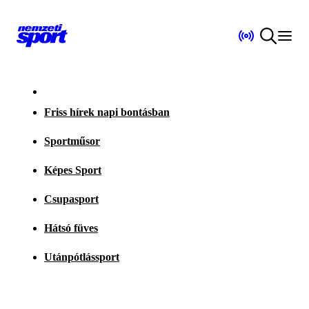
Friss hírek napi bontásban
Sportműsor
Képes Sport
Csupasport
Hátsó füves
Utánpótlássport