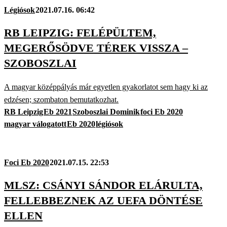
Légiósok
2021.07.16. 06:42
RB LEIPZIG: FELÉPÜLTEM,
MEGERŐSÖDVE TÉREK VISSZA –
SZOBOSZLAI
A magyar középpályás már egyetlen gyakorlatot sem hagy ki az
edzésen; szombaton bemutatkozhat.
RB Leipzig
Eb 2021
Szoboszlai Dominik
foci Eb 2020
magyar válogatott
Eb 2020
légiósok
Foci Eb 2020
2021.07.15. 22:53
MLSZ: CSÁNYI SÁNDOR ELÁRULTA,
FELLEBBEZNEK AZ UEFA DÖNTÉSE
ELLEN