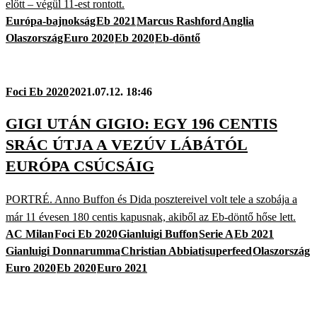
előtt – végül 11-est rontott.
Európa-bajnokság
Eb 2021
Marcus Rashford
Anglia
Olaszország
Euro 2020
Eb 2020
Eb-döntő
Foci Eb 2020
2021.07.12. 18:46
GIGI UTÁN GIGIO: EGY 196 CENTIS
SRÁC ÚTJA A VEZÚV LÁBÁTÓL
EURÓPA CSÚCSÁIG
PORTRÉ. Anno Buffon és Dida posztereivel volt tele a szobája a
már 11 évesen 180 centis kapusnak, akiből az Eb-döntő hőse lett.
AC Milan
Foci Eb 2020
Gianluigi Buffon
Serie A
Eb 2021
Gianluigi Donnarumma
Christian Abbiati
superfeed
Olaszország
Euro 2020
Eb 2020
Euro 2021