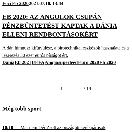
Foci Eb 2020
2021.07.10. 13:44
EB 2020: AZ ANGOLOK CSUPÁN
PÉNZBÜNTETÉST KAPTAK A DÁNIA
ELLENI RENDBONTÁSOKÉRT
A dán himnusz kifütyülése, a pirotechnikai eszközök használata és a
lézerezés 30 ezer eurós bírságot ért.
Dánia
Eb 2021
UEFA
Anglia
superfeed
Euro 2020
Eb 2020
1
/
19
Még több sport
10:10
— Már nem Dér Zsolt az országúti kerékpárosok