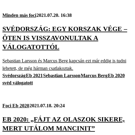
Minden más foci
2021.07.20. 16:38
SVÉDORSZÁG: EGY KORSZAK VÉGE –
ÖTEN IS VISSZAVONULTAK A
VÁLOGATOTTÓL
Sebastian Larsson és Marcus Berg kapcsán ezt már eddig is tudni
lehetett, de még hárman csatlakoztak.
Svédország
Eb 2021
Sebastian Larsson
Marcus Berg
Eb 2020
svéd válogatott
Foci Eb 2020
2021.07.18. 20:24
EB 2020: „FÁJT AZ OLASZOK SIKERE,
MERT UTÁLOM MANCINIT”