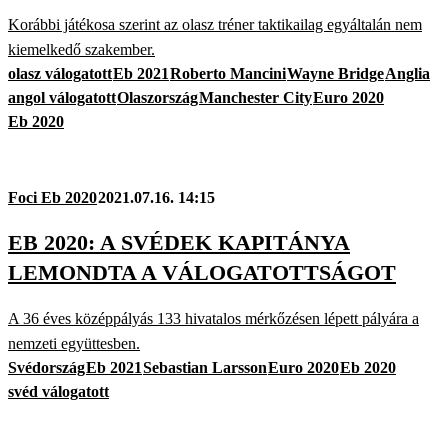
Korábbi játékosa szerint az olasz tréner taktikailag egyáltalán nem
kiemelkedő szakember.
olasz válogatott
Eb 2021
Roberto Mancini
Wayne Bridge
Anglia
angol válogatott
Olaszország
Manchester City
Euro 2020
Eb 2020
Foci Eb 2020
2021.07.16. 14:15
EB 2020: A SVÉDEK KAPITÁNYA
LEMONDTA A VÁLOGATOTTSÁGOT
A 36 éves középpályás 133 hivatalos mérkőzésen lépett pályára a
nemzeti együttesben.
Svédország
Eb 2021
Sebastian Larsson
Euro 2020
Eb 2020
svéd válogatott