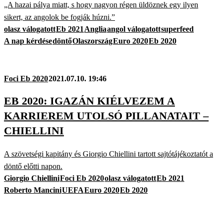
„A hazai pálya miatt, s hogy nagyon régen üldöznek egy ilyen
sikert, az angolok be fogják húzni.”
olasz válogatott
Eb 2021
Anglia
angol válogatott
superfeed
A nap kérdése
döntő
Olaszország
Euro 2020
Eb 2020
Foci Eb 2020
2021.07.10. 19:46
EB 2020: IGAZÁN KIÉLVEZEM A
KARRIEREM UTOLSÓ PILLANATAIT –
CHIELLINI
A szövetségi kapitány és Giorgio Chiellini tartott sajtótájékoztatót a
döntő előtti napon.
Giorgio Chiellini
Foci Eb 2020
olasz válogatott
Eb 2021
Roberto Mancini
UEFA
Euro 2020
Eb 2020