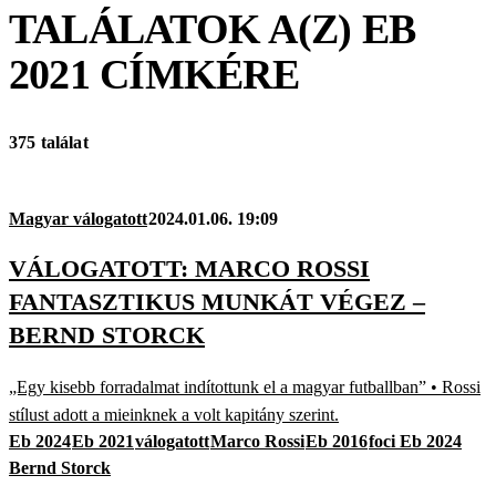
TALÁLATOK A(Z)
EB
2021
CÍMKÉRE
375 találat
Magyar válogatott
2024.01.06. 19:09
VÁLOGATOTT: MARCO ROSSI
FANTASZTIKUS MUNKÁT VÉGEZ –
BERND STORCK
„Egy kisebb forradalmat indítottunk el a magyar futballban” • Rossi
stílust adott a mieinknek a volt kapitány szerint.
Eb 2024
Eb 2021
válogatott
Marco Rossi
Eb 2016
foci Eb 2024
Bernd Storck