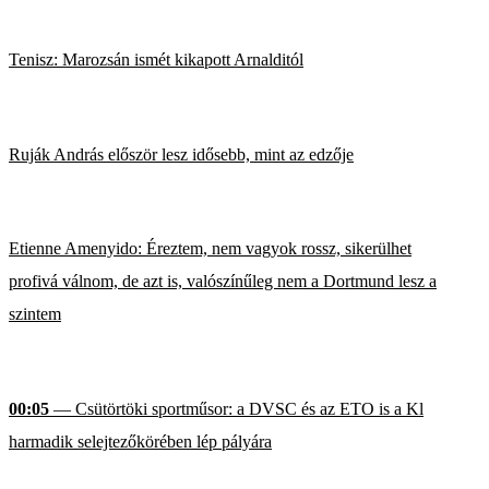
Tenisz: Marozsán ismét kikapott Arnalditól
Ruják András először lesz idősebb, mint az edzője
Etienne Amenyido: Éreztem, nem vagyok rossz, sikerülhet
profivá válnom, de azt is, valószínűleg nem a Dortmund lesz a
szintem
00:05
— Csütörtöki sportműsor: a DVSC és az ETO is a Kl
harmadik selejtezőkörében lép pályára