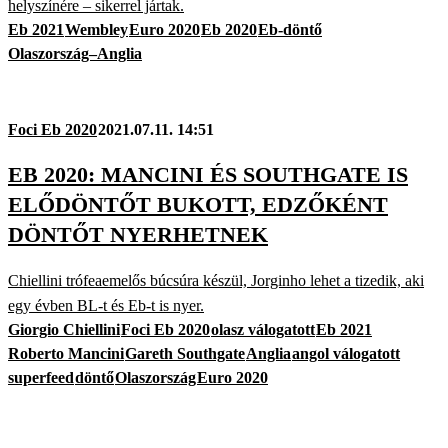
helyszínére – sikerrel jártak.
Eb 2021
Wembley
Euro 2020
Eb 2020
Eb-döntő
Olaszország–Anglia
Foci Eb 2020
2021.07.11. 14:51
EB 2020: MANCINI ÉS SOUTHGATE IS
ELŐDÖNTŐT BUKOTT, EDZŐKÉNT
DÖNTŐT NYERHETNEK
Chiellini trófeaemelős búcsúra készül, Jorginho lehet a tizedik, aki
egy évben BL-t és Eb-t is nyer.
Giorgio Chiellini
Foci Eb 2020
olasz válogatott
Eb 2021
Roberto Mancini
Gareth Southgate
Anglia
angol válogatott
superfeed
döntő
Olaszország
Euro 2020