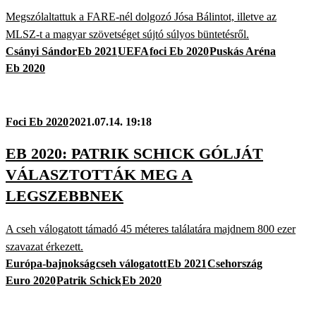
Megszólaltattuk a FARE-nél dolgozó Jósa Bálintot, illetve az
MLSZ-t a magyar szövetséget sújtó súlyos büntetésről.
Csányi Sándor
Eb 2021
UEFA
foci Eb 2020
Puskás Aréna
Eb 2020
Foci Eb 2020
2021.07.14. 19:18
EB 2020: PATRIK SCHICK GÓLJÁT
VÁLASZTOTTÁK MEG A
LEGSZEBBNEK
A cseh válogatott támadó 45 méteres találatára majdnem 800 ezer
szavazat érkezett.
Európa-bajnokság
cseh válogatott
Eb 2021
Csehország
Euro 2020
Patrik Schick
Eb 2020