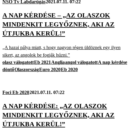
NSO Tv Labdarúgás
2021.07.11. 07:22
A NAP KÉRDÉSE – „AZ OLASZOK
MINDENKIT LEGYŐZNEK, AKI AZ
ÚTJUKBA KERÜL!”
„A hazai pálya miatt, s hogy nagyon régen üldöznek egy ilyen
sikert, az angolok be fogják húzni.”
olasz válogatott
Eb 2021
Anglia
angol válogatott
A nap kérdése
döntő
Olaszország
Euro 2020
Eb 2020
Foci Eb 2020
2021.07.11. 07:22
A NAP KÉRDÉSE: „AZ OLASZOK
MINDENKIT LEGYŐZNEK, AKI AZ
ÚTJUKBA KERÜL!”