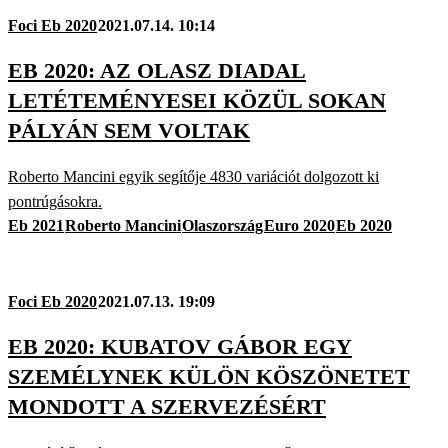
Foci Eb 2020
2021.07.14. 10:14
EB 2020: AZ OLASZ DIADAL
LETÉTEMÉNYESEI KÖZÜL SOKAN
PÁLYÁN SEM VOLTAK
Roberto Mancini egyik segítője 4830 variációt dolgozott ki
pontrúgásokra.
Eb 2021
Roberto Mancini
Olaszország
Euro 2020
Eb 2020
Foci Eb 2020
2021.07.13. 19:09
EB 2020: KUBATOV GÁBOR EGY
SZEMÉLYNEK KÜLÖN KÖSZÖNETET
MONDOTT A SZERVEZÉSÉRT