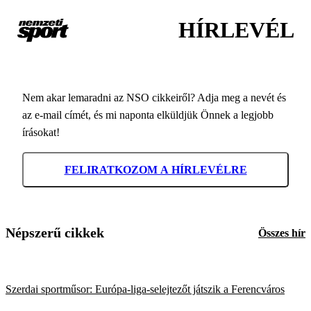
HÍRLEVÉL
Nem akar lemaradni az NSO cikkeiről? Adja meg a nevét és
az e-mail címét, és mi naponta elküldjük Önnek a legjobb
írásokat!
FELIRATKOZOM A HÍRLEVÉLRE
Népszerű cikkek
Összes hír
Szerdai sportműsor: Európa-liga-selejtezőt játszik a Ferencváros