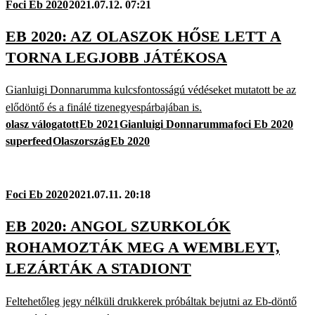
Foci Eb 2020
2021.07.12. 07:21
EB 2020: AZ OLASZOK HŐSE LETT A
TORNA LEGJOBB JÁTÉKOSA
Gianluigi Donnarumma kulcsfontosságú védéseket mutatott be az
elődöntő és a finálé tizenegyespárbajában is.
olasz válogatott
Eb 2021
Gianluigi Donnarumma
foci Eb 2020
superfeed
Olaszország
Eb 2020
Foci Eb 2020
2021.07.11. 20:18
EB 2020: ANGOL SZURKOLÓK
ROHAMOZTÁK MEG A WEMBLEYT,
LEZÁRTÁK A STADIONT
Feltehetőleg jegy nélküli drukkerek próbáltak bejutni az Eb-döntő