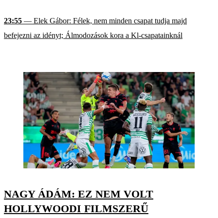
23:55
— Elek Gábor: Félek, nem minden csapat tudja majd
befejezni az idényt; Álmodozások kora a Kl-csapatainknál
NAGY ÁDÁM: EZ NEM VOLT
HOLLYWOODI FILMSZERŰ