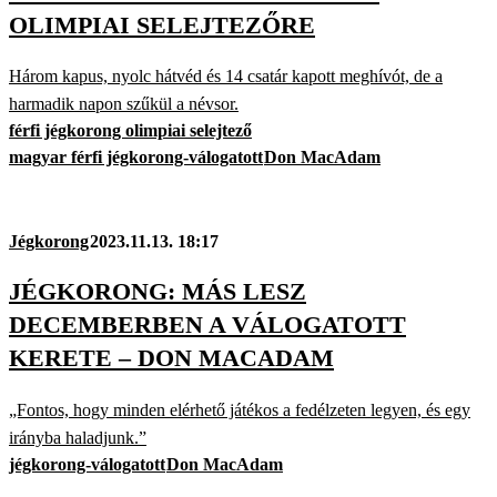
OLIMPIAI SELEJTEZŐRE
Három kapus, nyolc hátvéd és 14 csatár kapott meghívót, de a
harmadik napon szűkül a névsor.
férfi jégkorong olimpiai selejtező
magyar férfi jégkorong-válogatott
Don MacAdam
Jégkorong
2023.11.13. 18:17
JÉGKORONG: MÁS LESZ
DECEMBERBEN A VÁLOGATOTT
KERETE – DON MACADAM
„Fontos, hogy minden elérhető játékos a fedélzeten legyen, és egy
irányba haladjunk.”
jégkorong-válogatott
Don MacAdam