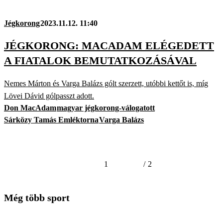
Jégkorong
2023.11.12. 11:40
JÉGKORONG: MACADAM ELÉGEDETT
A FIATALOK BEMUTATKOZÁSÁVAL
Nemes Márton és Varga Balázs gólt szerzett, utóbbi kettőt is, míg
Lövei Dávid gólpasszt adott.
Don MacAdam
magyar jégkorong-válogatott
Sárközy Tamás Emléktorna
Varga Balázs
1
/
2
Még több sport