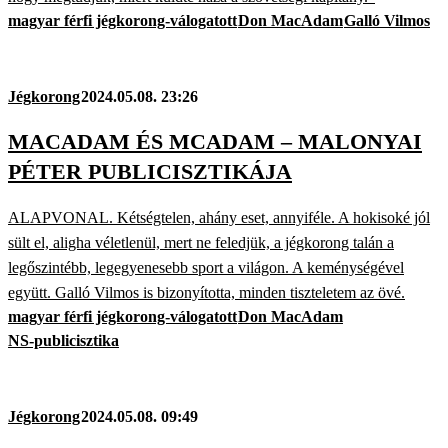
magyar férfi jégkorong-válogatott
Don MacAdam
Galló Vilmos
Jégkorong
2024.05.08. 23:26
MACADAM ÉS MCADAM – MALONYAI
PÉTER PUBLICISZTIKÁJA
ALAPVONAL. Kétségtelen, ahány eset, annyiféle. A hokisoké jól
sült el, aligha véletlenül, mert ne feledjük, a jégkorong talán a
legőszintébb, legegyenesebb sport a világon. A keménységével
együtt. Galló Vilmos is bizonyította, minden tiszteletem az övé.
magyar férfi jégkorong-válogatott
Don MacAdam
NS-publicisztika
Jégkorong
2024.05.08. 09:49