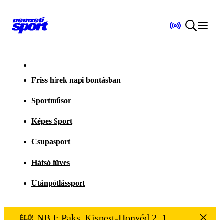
Friss hírek napi bontásban
Sportműsor
Képes Sport
Csupasport
Hátsó füves
Utánpótlássport
NB I: Paks–Kispest-Honvéd 2–1
ÉLŐ!