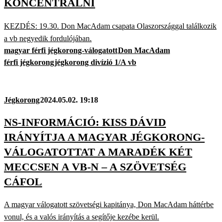
KONCENTRÁLNI
KEZDÉS: 19.30. Don MacAdam csapata Olaszországgal találkozik
a vb negyedik fordulójában.
magyar férfi jégkorong-válogatott
Don MacAdam
férfi jégkorong
jégkorong divízió 1/A vb
Jégkorong
2024.05.02. 19:18
NS-INFORMÁCIÓ: KISS DÁVID
IRÁNYÍTJA A MAGYAR JÉGKORONG-
VÁLOGATOTTAT A MARADÉK KÉT
MECCSEN A VB-N – A SZÖVETSÉG
CÁFOL
A magyar válogatott szövetségi kapitánya, Don MacAdam háttérbe
vonul, és a valós irányítás a segítője kezébe kerül.