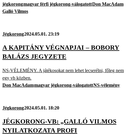
jégkorong
magyar férfi jégkorong-válogatott
Don MacAdam
Galló Vilmos
Jégkorong
2024.05.01. 23:19
A KAPITÁNY VÉGNAPJAI – BOBORY
BALÁZS JEGYZETE
NS-VÉLEMÉNY. A játékosokat nem lehet lecserélni, főleg nem
egy vb közben.
Don MacAdam
magyar jégkorong-válogatott
NS-vélemény
Jégkorong
2024.05.01. 18:20
JÉGKORONG-VB: „GALLÓ VILMOS
NYILATKOZATA PROFI