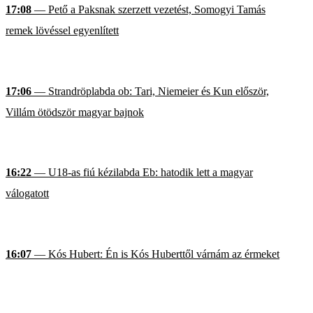
17:08
— Pető a Paksnak szerzett vezetést, Somogyi Tamás
remek lövéssel egyenlített
17:06
— Strandröplabda ob: Tari, Niemeier és Kun először,
Villám ötödször magyar bajnok
16:22
— U18-as fiú kézilabda Eb: hatodik lett a magyar
válogatott
16:07
— Kós Hubert: Én is Kós Huberttől várnám az érmeket