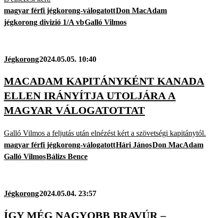
magyar férfi jégkorong-válogatott
Don MacAdam
jégkorong divizió 1/A vb
Galló Vilmos
Jégkorong
2024.05.05. 10:40
MACADAM KAPITÁNYKÉNT KANADA
ELLEN IRÁNYÍTJA UTOLJÁRA A
MAGYAR VÁLOGATOTTAT
Galló Vilmos a feljutás után elnézést kért a szövetségi kapitánytól.
magyar férfi jégkorong-válogatott
Hári János
Don MacAdam
Galló Vilmos
Bálizs Bence
Jégkorong
2024.05.04. 23:57
ÍGY MÉG NAGYOBB BRAVÚR –