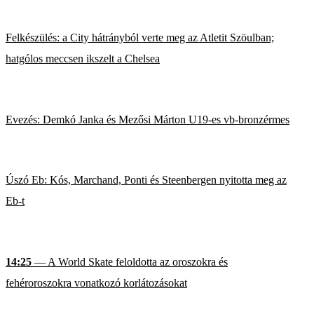
Felkészülés: a City hátrányból verte meg az Atletit Szöulban;
hatgólos meccsen ikszelt a Chelsea
Evezés: Demkó Janka és Mezősi Márton U19-es vb-bronzérmes
Úszó Eb: Kós, Marchand, Ponti és Steenbergen nyitotta meg az
Eb-t
14:25
— A World Skate feloldotta az oroszokra és
fehéroroszokra vonatkozó korlátozásokat