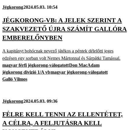
Jégkorong
2024.05.03. 10:54
JÉGKORONG-VB: A JELEK SZERINT A
SZAKVEZETŐ ÚJRA SZÁMÍT GALLÓRA
EMBERELŐNYBEN
A kapitányt bohócnak nevező játékos a péntek délelőtti jeges
edzésen egy sorban volt Nemes Mártonnal és Sárpátki Tamással.
magyar férfi jégkorong-válogatott
Don MacAdam
jégkorong divizió 1/A vb
magyar jégkorong-válogatott
Galló Vilmos
Jégkorong
2024.05.03. 09:36
FÉLRE KELL TENNI AZ ELLENTÉTET,
A CÉLRA, A FELJUTÁSRA KELL