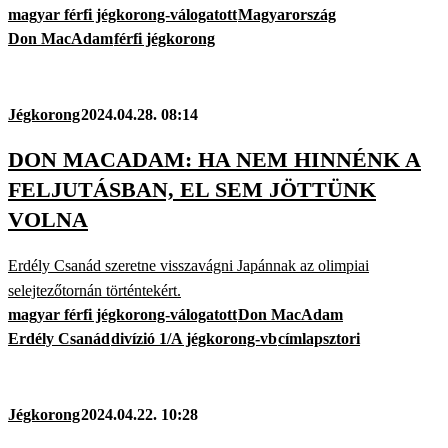
magyar férfi jégkorong-válogatott
Magyarország
Don MacAdam
férfi jégkorong
Jégkorong
2024.04.28. 08:14
DON MACADAM: HA NEM HINNÉNK A
FELJUTÁSBAN, EL SEM JÖTTÜNK
VOLNA
Erdély Csanád szeretne visszavágni Japánnak az olimpiai
selejtezőtornán történtekért.
magyar férfi jégkorong-válogatott
Don MacAdam
Erdély Csanád
divízió 1/A jégkorong-vb
címlapsztori
Jégkorong
2024.04.22. 10:28