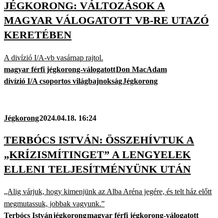
JÉGKORONG: VÁLTOZÁSOK A
MAGYAR VÁLOGATOTT VB-RE UTAZÓ
KERETÉBEN
A divízió I/A-vb vasárnap rajtol.
magyar férfi jégkorong-válogatott
Don MacAdam
divízió I/A csoportos világbajnokság
Jégkorong
Jégkorong
2024.04.18. 16:24
TERBÓCS ISTVÁN: ÖSSZEHÍVTUK A
„KRÍZISMÍTINGET” A LENGYELEK
ELLENI TELJESÍTMÉNYÜNK UTÁN
„Alig várjuk, hogy kimenjünk az Alba Aréna jegére, és telt ház előtt
megmutassuk, jobbak vagyunk.”
Terbócs István
jégkorong
magyar férfi jégkorong-válogatott