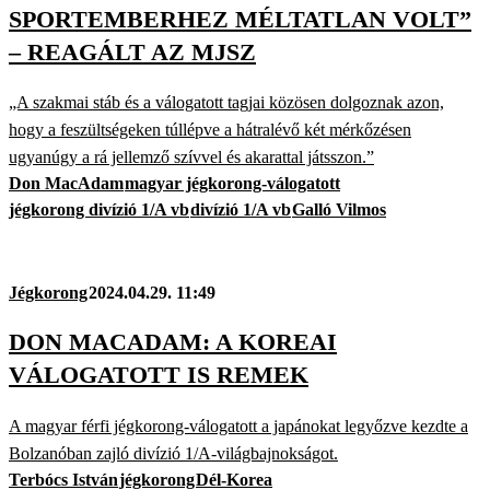
SPORTEMBERHEZ MÉLTATLAN VOLT”
– REAGÁLT AZ MJSZ
„A szakmai stáb és a válogatott tagjai közösen dolgoznak azon,
hogy a feszültségeken túllépve a hátralévő két mérkőzésen
ugyanúgy a rá jellemző szívvel és akarattal játsszon.”
Don MacAdam
magyar jégkorong-válogatott
jégkorong divízió 1/A vb
divízió 1/A vb
Galló Vilmos
Jégkorong
2024.04.29. 11:49
DON MACADAM: A KOREAI
VÁLOGATOTT IS REMEK
A magyar férfi jégkorong-válogatott a japánokat legyőzve kezdte a
Bolzanóban zajló divízió 1/A-világbajnokságot.
Terbócs István
jégkorong
Dél-Korea