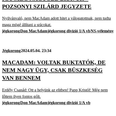
POZSONYI SZILÁRD JEGYZETE
Nyilvánvaló, nem MacAdam adott hitet a váloga­tottnak, nem tudta
maga mögé állítani a srácokat.
jégkorong
Don MacAdam
jégkorong divízió 1/A vb
NS-vélemény
Jégkorong
2024.05.04. 23:34
MACADAM: VOLTAK BUKTATÓK, DE
NEM NAGY ÜGY, CSAK BÜSZKESÉG
VAN BENNEM
Erdély Csanád: Ott a helyünk az elitben! Papp Kristóf: Még nem
lőttem ilyen fontos gólt.
jégkorong
Don MacAdam
jégkorong divizió 1/A vb