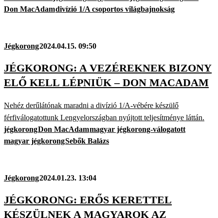
Don MacAdam
divízió 1/A csoportos világbajnokság
Jégkorong
2024.04.15. 09:50
JÉGKORONG: A VEZÉREKNEK BIZONY
ELŐ KELL LÉPNIÜK – DON MACADAM
Nehéz derűlátónak maradni a divízió 1/A-vébére készülő
férfiválogatottunk Lengyelországban nyújtott teljesítménye láttán.
jégkorong
Don MacAdam
magyar jégkorong-válogatott
magyar jégkorong
Sebők Balázs
Jégkorong
2024.01.23. 13:04
JÉGKORONG: ERŐS KERETTEL
KÉSZÜLNEK A MAGYAROK AZ