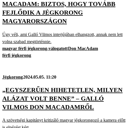
MACADAM: BIZTOS, HOGY TOVÁBB
FEJLŐDIK A JÉGKORONG
MAGYARORSZÁGON
Úgy véli, ami Galló Vilmos interjújában elhangzott, annak nem lett
volna szabad megtörténnie.
magyar férfi jégkorong-válogatott
Don MacAdam
férfi jégkorong
Jégkorong
2024.05.05. 11:20
„EGYSZERŰEN HIHETETLEN, MILYEN
ALÁZAT VOLT BENNE” – GALLÓ
VILMOS DON MACADAMRŐL
A szövetségi kapitányt kritizáló magyar jégkorongozó a kamera előtt
is elnézést kért.