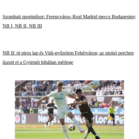
Szombati sportműsor: Ferencváros–Real Madrid meccs Budapesten;
NB I, NB II, NB III
NB II: öt piros lap és Vidi-győzelem Fehérváron; az utolsó percben
úszott el a Gyirmót hibátlan mérlege