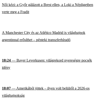
Női kézi: a Győr gálázott a Brest ellen, a Loki a Népligetben
verte meg a Fradit
A Manchester City és az Atlético Madrid is világbajnok
argentinnal erősíthet – pénteki transzferhíradó
18:24
— Bayer Leverkusen: világrekord nyereségre pocsék
idény
18:07
— Amerikából jöttek – ilyen volt belülről a 2026-os
világbajnokság