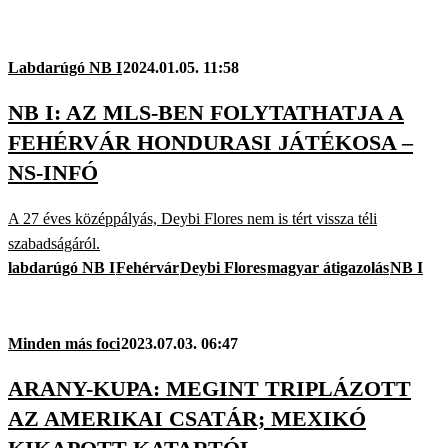
Labdarúgó NB I
2024.01.05. 11:58
NB I: AZ MLS-BEN FOLYTATHATJA A
FEHÉRVÁR HONDURASI JÁTÉKOSA –
NS-INFÓ
A 27 éves középpályás, Deybi Flores nem is tért vissza téli
szabadságáról.
labdarúgó NB I
Fehérvár
Deybi Flores
magyar átigazolás
NB I
Minden más foci
2023.07.03. 06:47
ARANY-KUPA: MEGINT TRIPLÁZOTT
AZ AMERIKAI CSATÁR; MEXIKÓ