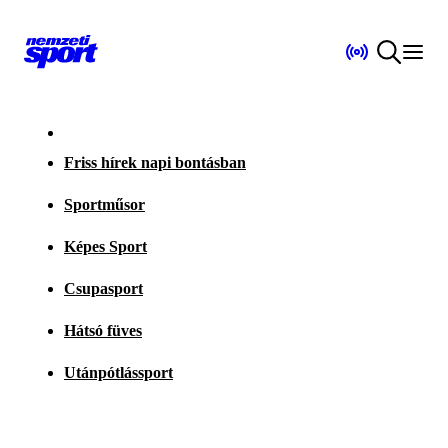
Friss hírek napi bontásban
Sportműsor
Képes Sport
Csupasport
Hátsó füves
Utánpótlássport