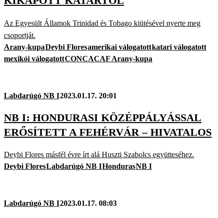
KIKAPOTT KATARTÓL
Az Egyesült Államok Trinidad és Tobago kiütésével nyerte meg
csoportját.
Arany-kupa
Deybi Flores
amerikai válogatott
katari válogatott
mexikói válogatott
CONCACAF Arany-kupa
Labdarúgó NB I
2023.01.17. 20:01
NB I: HONDURASI KÖZÉPPÁLYÁSSAL
ERŐSÍTETT A FEHÉRVÁR – HIVATALOS
Deybi Flores másfél évre írt alá Huszti Szabolcs együtteséhez.
Deybi Flores
Labdarúgó NB I
Honduras
NB I
Labdarúgó NB I
2023.01.17. 08:03