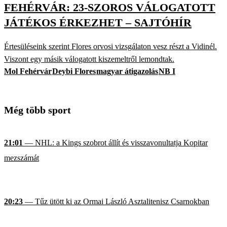
FEHÉRVÁR: 23-SZOROS VÁLOGATOTT
JÁTÉKOS ÉRKEZHET – SAJTÓHÍR
Értesüléseink szerint Flores orvosi vizsgálaton vesz részt a Vidinél.
Viszont egy másik válogatott kiszemeltről lemondtak.
Mol Fehérvár
Deybi Flores
magyar átigazolás
NB I
Még több sport
21:01
— NHL: a Kings szobrot állít és visszavonultatja Kopitar
mezszámát
20:23
— Tűz ütött ki az Ormai László Asztalitenisz Csarnokban