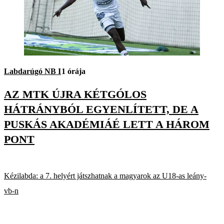
Labdarúgó NB I
1 órája
AZ MTK ÚJRA KÉTGÓLOS
HÁTRÁNYBÓL EGYENLÍTETT, DE A
PUSKÁS AKADÉMIÁÉ LETT A HÁROM
PONT
Kézilabda: a 7. helyért játszhatnak a magyarok az U18-as leány-
vb-n