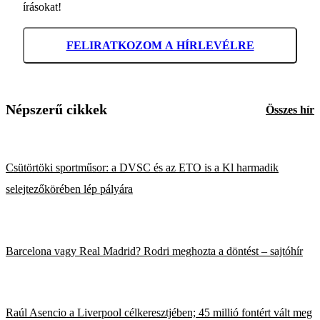
írásokat!
FELIRATKOZOM A HÍRLEVÉLRE
Népszerű cikkek
Összes hír
Csütörtöki sportműsor: a DVSC és az ETO is a Kl harmadik
selejtezőkörében lép pályára
Barcelona vagy Real Madrid? Rodri meghozta a döntést – sajtóhír
Raúl Asencio a Liverpool célkeresztjében; 45 millió fontért vált meg