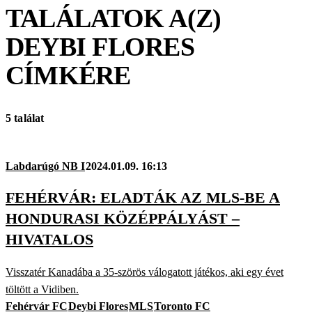
TALÁLATOK A(Z)
DEYBI FLORES
CÍMKÉRE
5 találat
Labdarúgó NB I
2024.01.09. 16:13
FEHÉRVÁR: ELADTÁK AZ MLS-BE A
HONDURASI KÖZÉPPÁLYÁST –
HIVATALOS
Visszatér Kanadába a 35-szörös válogatott játékos, aki egy évet
töltött a Vidiben.
Fehérvár FC
Deybi Flores
MLS
Toronto FC