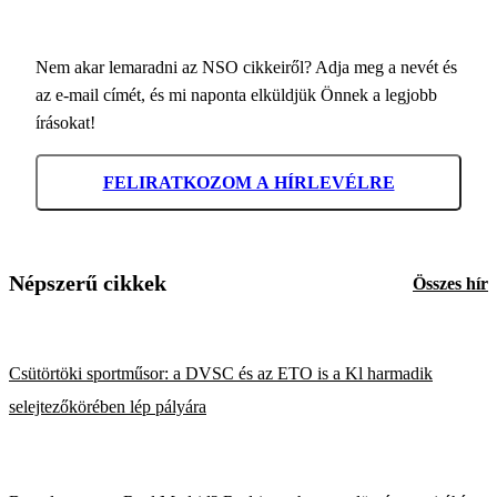
Nem akar lemaradni az NSO cikkeiről? Adja meg a nevét és
az e-mail címét, és mi naponta elküldjük Önnek a legjobb
írásokat!
FELIRATKOZOM A HÍRLEVÉLRE
Népszerű cikkek
Összes hír
Csütörtöki sportműsor: a DVSC és az ETO is a Kl harmadik
selejtezőkörében lép pályára