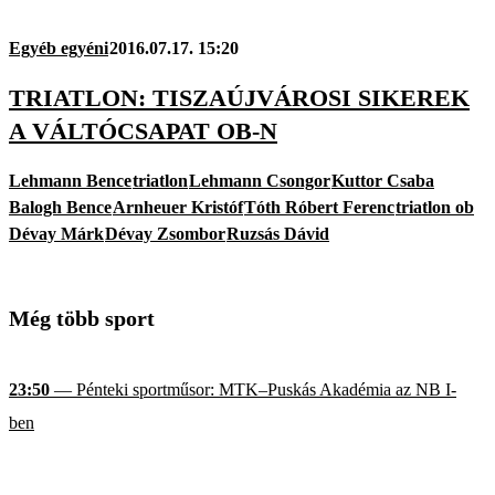
Egyéb egyéni
2016.07.17. 15:20
TRIATLON: TISZAÚJVÁROSI SIKEREK
A VÁLTÓCSAPAT OB-N
Lehmann Bence
triatlon
Lehmann Csongor
Kuttor Csaba
Balogh Bence
Arnheuer Kristóf
Tóth Róbert Ferenc
triatlon ob
Dévay Márk
Dévay Zsombor
Ruzsás Dávid
Még több sport
23:50
— Pénteki sportműsor: MTK–Puskás Akadémia az NB I-
ben