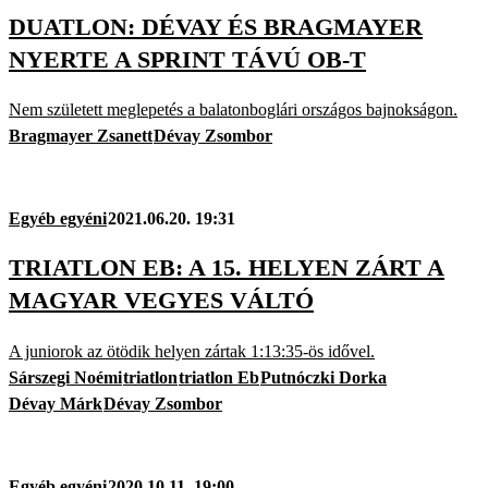
DUATLON: DÉVAY ÉS BRAGMAYER
NYERTE A SPRINT TÁVÚ OB-T
Nem született meglepetés a balatonboglári országos bajnokságon.
Bragmayer Zsanett
Dévay Zsombor
Egyéb egyéni
2021.06.20. 19:31
TRIATLON EB: A 15. HELYEN ZÁRT A
MAGYAR VEGYES VÁLTÓ
A juniorok az ötödik helyen zártak 1:13:35-ös idővel.
Sárszegi Noémi
triatlon
triatlon Eb
Putnóczki Dorka
Dévay Márk
Dévay Zsombor
Egyéb egyéni
2020.10.11. 19:00