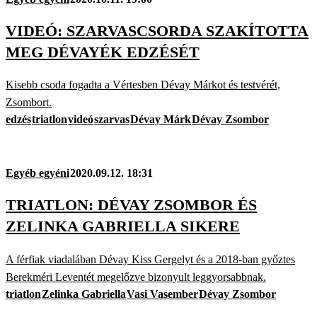
VIDEÓ: SZARVASCSORDA SZAKÍTOTTA
MEG DÉVAYÉK EDZÉSÉT
Kisebb csoda fogadta a Vértesben Dévay Márkot és testvérét,
Zsombort.
edzés
triatlon
videó
szarvas
Dévay Márk
Dévay Zsombor
Egyéb egyéni
2020.09.12. 18:31
TRIATLON: DÉVAY ZSOMBOR ÉS
ZELINKA GABRIELLA SIKERE
A férfiak viadalában Dévay Kiss Gergelyt és a 2018-ban győztes
Berekméri Leventét megelőzve bizonyult leggyorsabbnak.
triatlon
Zelinka Gabriella
Vasi Vasember
Dévay Zsombor