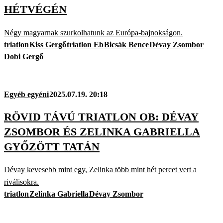
HÉTVÉGÉN
Négy magyarnak szurkolhatunk az Európa-bajnokságon.
triatlon
Kiss Gergő
triatlon Eb
Bicsák Bence
Dévay Zsombor
Dobi Gergő
Egyéb egyéni
2025.07.19. 20:18
RÖVID TÁVÚ TRIATLON OB: DÉVAY
ZSOMBOR ÉS ZELINKA GABRIELLA
GYŐZÖTT TATÁN
Dévay kevesebb mint egy, Zelinka több mint hét percet vert a
riválisokra.
triatlon
Zelinka Gabriella
Dévay Zsombor