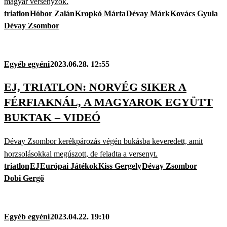
magyar versenyzők.
triatlon
Hóbor Zalán
Kropkó Márta
Dévay Márk
Kovács Gyula
Dévay Zsombor
Egyéb egyéni
2023.06.28. 12:55
EJ, TRIATLON: NORVÉG SIKER A
FÉRFIAKNÁL, A MAGYAROK EGYÜTT
BUKTAK – VIDEÓ
Dévay Zsombor kerékpározás végén bukásba keveredett, amit
horzsolásokkal megúszott, de feladta a versenyt.
triatlon
EJ
Európai Játékok
Kiss Gergely
Dévay Zsombor
Dobi Gergő
Egyéb egyéni
2023.04.22. 19:10