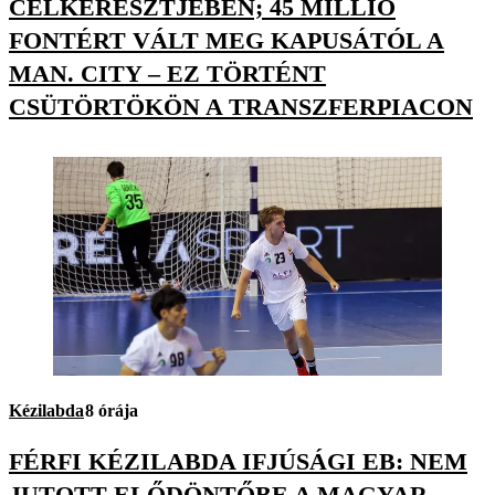
CÉLKERESZTJÉBEN; 45 MILLIÓ
FONTÉRT VÁLT MEG KAPUSÁTÓL A
MAN. CITY – EZ TÖRTÉNT
CSÜTÖRTÖKÖN A TRANSZFERPIACON
Kézilabda
8 órája
FÉRFI KÉZILABDA IFJÚSÁGI EB: NEM
JUTOTT ELŐDÖNTŐBE A MAGYAR