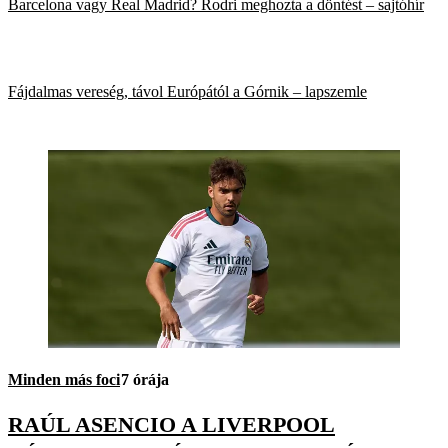
Barcelona vagy Real Madrid? Rodri meghozta a döntést – sajtóhír
Fájdalmas vereség, távol Európától a Górnik – lapszemle
Minden más foci
7 órája
RAÚL ASENCIO A LIVERPOOL