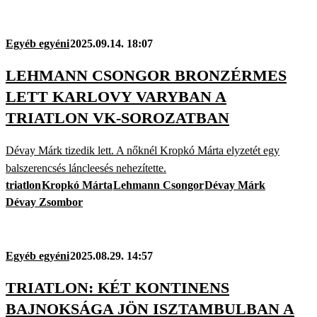
Egyéb egyéni
2025.09.14. 18:07
LEHMANN CSONGOR BRONZÉRMES
LETT KARLOVY VARYBAN A
TRIATLON VK-SOROZATBAN
Dévay Márk tizedik lett. A nőknél Kropkó Márta elyzetét egy
balszerencsés láncleesés nehezítette.
triatlon
Kropkó Márta
Lehmann Csongor
Dévay Márk
Dévay Zsombor
Egyéb egyéni
2025.08.29. 14:57
TRIATLON: KÉT KONTINENS
BAJNOKSÁGA JÖN ISZTAMBULBAN A