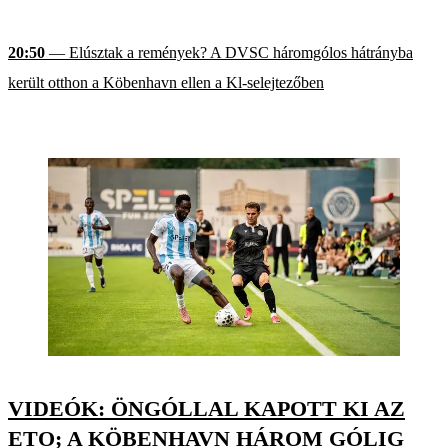
20:50
— Elúsztak a remények? A DVSC háromgólos hátrányba
került otthon a Köbenhavn ellen a Kl-selejtezőben
VIDEÓK: ÖNGÓLLAL KAPOTT KI AZ
ETO; A KÖBENHAVN HÁROM GÓLIG