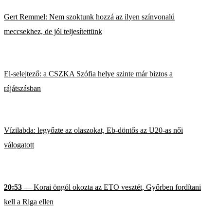
Gert Remmel: Nem szoktunk hozzá az ilyen színvonalú
meccsekhez, de jól teljesítettünk
El-selejtező: a CSZKA Szófia helye szinte már biztos a
rájátszásban
Vízilabda: legyőzte az olaszokat, Eb-döntős az U20-as női
válogatott
20:53
— Korai öngól okozta az ETO vesztét, Győrben fordítani
kell a Riga ellen