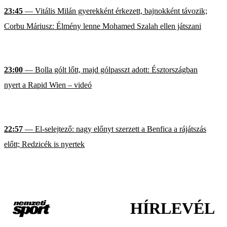
23:45
— Vitális Milán gyerekként érkezett, bajnokként távozik;
Corbu Máriusz: Élmény lenne Mohamed Szalah ellen játszani
23:00
— Bolla gólt lőtt, majd gólpasszt adott: Észtországban
nyert a Rapid Wien – videó
22:57
— El-selejtező: nagy előnyt szerzett a Benfica a rájátszás
előtt; Redzicék is nyertek
HÍRLEVÉL