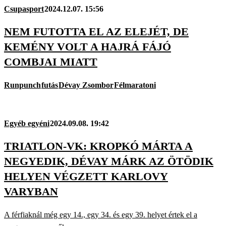
Csupasport
2024.12.07. 15:56
NEM FUTOTTA EL AZ ELEJÉT, DE
KEMÉNY VOLT A HAJRÁ FÁJÓ
COMBJAI MIATT
Runpunch
futás
Dévay Zsombor
Félmaratoni
Egyéb egyéni
2024.09.08. 19:42
TRIATLON-VK: KROPKÓ MÁRTA A
NEGYEDIK, DÉVAY MÁRK AZ ÖTÖDIK
HELYEN VÉGZETT KARLOVY
VARYBAN
A férfiaknál még egy 14., egy 34. és egy 39. helyet értek el a