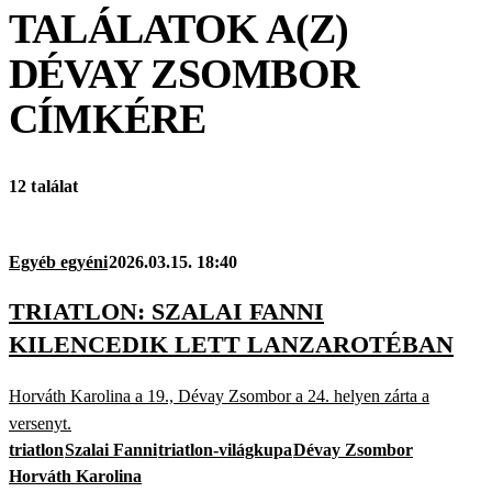
TALÁLATOK A(Z)
DÉVAY ZSOMBOR
CÍMKÉRE
12 találat
Egyéb egyéni
2026.03.15. 18:40
TRIATLON: SZALAI FANNI
KILENCEDIK LETT LANZAROTÉBAN
Horváth Karolina a 19., Dévay Zsombor a 24. helyen zárta a
versenyt.
triatlon
Szalai Fanni
triatlon-világkupa
Dévay Zsombor
Horváth Karolina