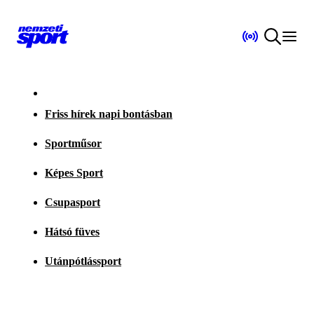
Friss hírek napi bontásban
Sportműsor
Képes Sport
Csupasport
Hátsó füves
Utánpótlássport