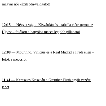
magyar női kézilabda-válogatott
12:15
— Négyet vágott Kisvárdán és a tabella élére ugrott az
Újpest – fotókon a hatgólos meccs legjobb pillanatai
12:08
— Mourinho, Vinícius és a Real Madrid a Fradi ellen –
fotók a meccsről
11:41
— Keresztes Krisztián a Greuther Fürth egyik vezére
lehet