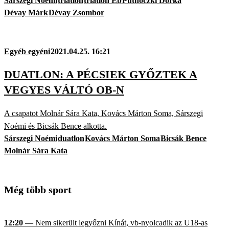
Sárszegi Noémi
triatlon
triatlon Eb
Putnóczki Dorka
Dévay Márk
Dévay Zsombor
Egyéb egyéni
2021.04.25. 16:21
DUATLON: A PÉCSIEK GYŐZTEK A
VEGYES VÁLTÓ OB-N
A csapatot Molnár Sára Kata, Kovács Márton Soma, Sárszegi
Noémi és Bicsák Bence alkotta.
Sárszegi Noémi
duatlon
Kovács Márton Soma
Bicsák Bence
Molnár Sára Kata
Még több sport
12:20
— Nem sikerült legyőzni Kínát, vb-nyolcadik az U18-as