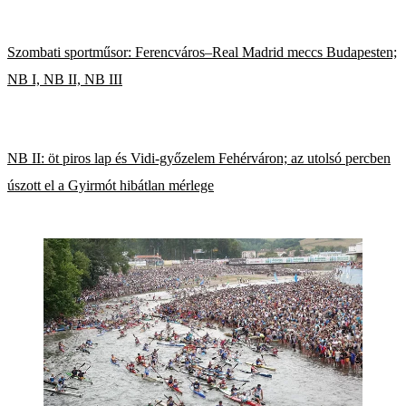
Szombati sportműsor: Ferencváros–Real Madrid meccs Budapesten;
NB I, NB II, NB III
NB II: öt piros lap és Vidi-győzelem Fehérváron; az utolsó percben
úszott el a Gyirmót hibátlan mérlege