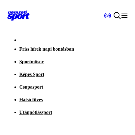
Friss hírek napi bontásban
Sportműsor
Képes Sport
Csupasport
Hátsó füves
Utánpótlássport