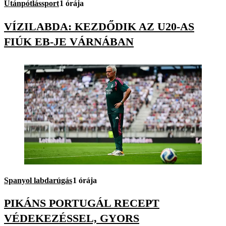
Utánpótlássport
1 órája
VÍZILABDA: KEZDŐDIK AZ U20-AS
FIÚK EB-JE VÁRNÁBAN
Spanyol labdarúgás
1 órája
PIKÁNS PORTUGÁL RECEPT
VÉDEKEZÉSSEL, GYORS