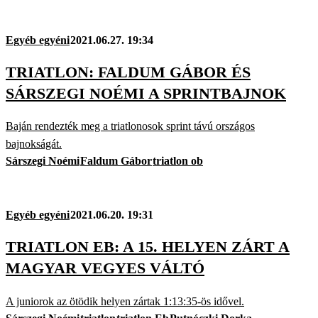
Egyéb egyéni
2021.06.27. 19:34
TRIATLON: FALDUM GÁBOR ÉS
SÁRSZEGI NOÉMI A SPRINTBAJNOK
Baján rendezték meg a triatlonosok sprint távú országos
bajnokságát.
Sárszegi Noémi
Faldum Gábor
triatlon ob
Egyéb egyéni
2021.06.20. 19:31
TRIATLON EB: A 15. HELYEN ZÁRT A
MAGYAR VEGYES VÁLTÓ
A juniorok az ötödik helyen zártak 1:13:35-ös idővel.