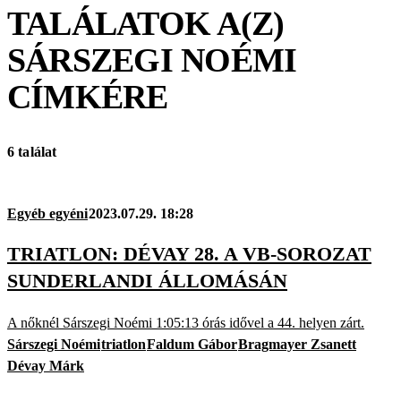
TALÁLATOK A(Z)
SÁRSZEGI NOÉMI
CÍMKÉRE
6 találat
Egyéb egyéni
2023.07.29. 18:28
TRIATLON: DÉVAY 28. A VB-SOROZAT
SUNDERLANDI ÁLLOMÁSÁN
A nőknél Sárszegi Noémi 1:05:13 órás idővel a 44. helyen zárt.
Sárszegi Noémi
triatlon
Faldum Gábor
Bragmayer Zsanett
Dévay Márk