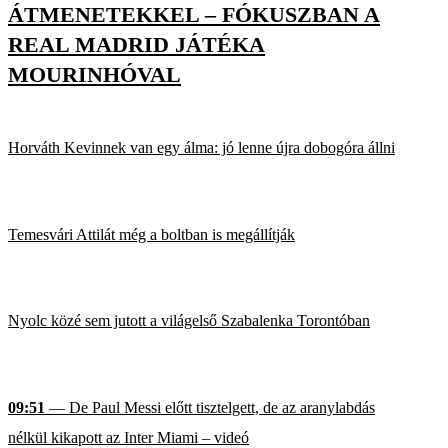
ÁTMENETEKKEL – FÓKUSZBAN A
REAL MADRID JÁTÉKA
MOURINHÓVAL
Horváth Kevinnek van egy álma: jó lenne újra dobogóra állni
Temesvári Attilát még a boltban is megállítják
Nyolc közé sem jutott a világelső Szabalenka Torontóban
09:51
— De Paul Messi előtt tisztelgett, de az aranylabdás
nélkül kikapott az Inter Miami – videó