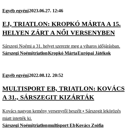
Egyéb egyéni
2023.06.27. 12:46
EJ, TRIATLON: KROPKÓ MÁRTA A 15.
HELYEN ZÁRT A NŐI VERSENYBEN
Sárszegi Noémi a 31. helyet szerezte meg a viharos időjárásban.
Sárszegi Noémi
triatlon
Kropkó Márta
Európai Játékok
Egyéb egyéni
2022.08.12. 20:52
MULTISPORT EB, TRIATLON: KOVÁCS
A 31., SÁRSZEGIT KIZÁRTÁK
Kovács nagyon kemény versenyről beszélt • Sárszegit lekörözés
miatt intették ki.
Sárszegi Noémi
triatlon
multisport Eb
Kovács Zsófia