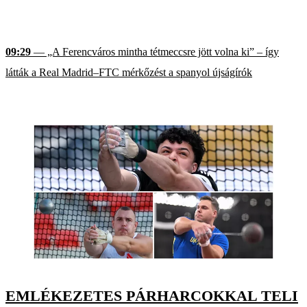
09:29
— „A Ferencváros mintha tétmeccsre jött volna ki” – így
látták a Real Madrid–FTC mérkőzést a spanyol újságírók
EMLÉKEZETES PÁRHARCOKKAL TELI