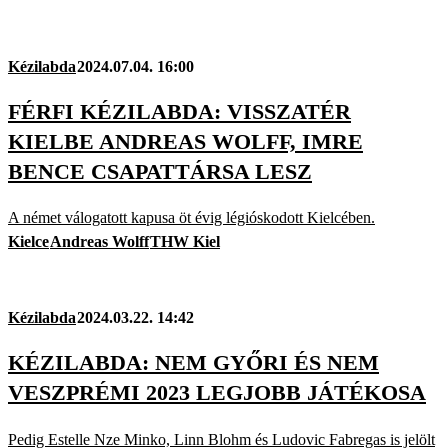
Kézilabda
2024.07.04. 16:00
FÉRFI KÉZILABDA: VISSZATÉR
KIELBE ANDREAS WOLFF, IMRE
BENCE CSAPATTÁRSA LESZ
A német válogatott kapusa öt évig légióskodott Kielcében.
Kielce
Andreas Wolff
THW Kiel
Kézilabda
2024.03.22. 14:42
KÉZILABDA: NEM GYŐRI ÉS NEM
VESZPRÉMI 2023 LEGJOBB JÁTÉKOSA
Pedig Estelle Nze Minko, Linn Blohm és Ludovic Fabregas is jelölt