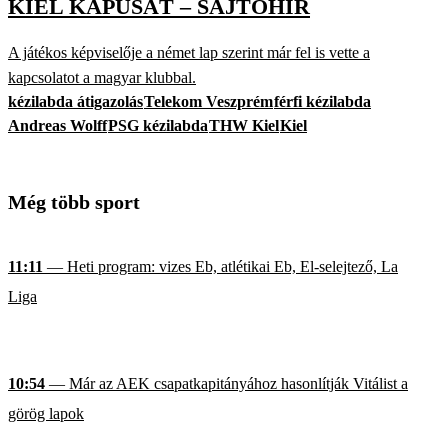
KIEL KAPUSÁT – SAJTÓHÍR
A játékos képviselője a német lap szerint már fel is vette a
kapcsolatot a magyar klubbal.
kézilabda átigazolás
Telekom Veszprém
férfi kézilabda
Andreas Wolff
PSG kézilabda
THW Kiel
Kiel
Még több sport
11:11
— Heti program: vizes Eb, atlétikai Eb, El-selejtező, La
Liga
10:54
— Már az AEK csapatkapitányához hasonlítják Vitálist a
görög lapok