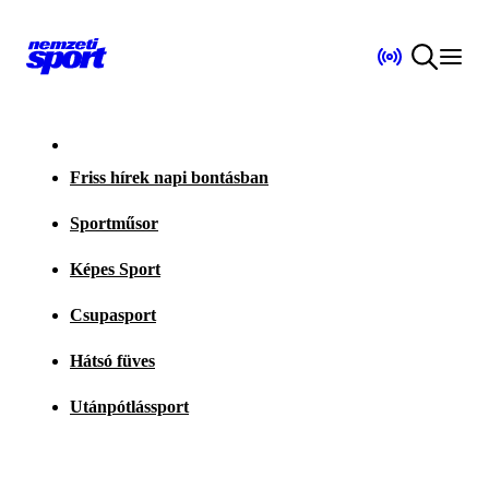
Friss hírek napi bontásban
Sportműsor
Képes Sport
Csupasport
Hátsó füves
Utánpótlássport