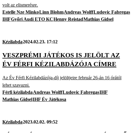
volt az elismerésre.
Estelle Nze Minko
Linn Blohm
Andreas Wolff
Ludovic Fabregas
IHF
Győri Audi ETO KC
Henny Reistad
Mathias Gidsel
Kézilabda
2024.02.23. 17:12
VESZPRÉMI JÁTÉKOS IS JELÖLT AZ
ÉV FÉRFI KÉZILABDÁZÓJA CÍMRE
Az Év Férfi Kézilabdázója-díj jelöltjeire február 26-án 16 órától
lehet szavazni.
Férfi kézilabda
Andreas Wolff
Ludovic Fabregas
IHF
Mathias Gidsel
IHF Év Játékosa
Kézilabda
2023.02.02. 09:52