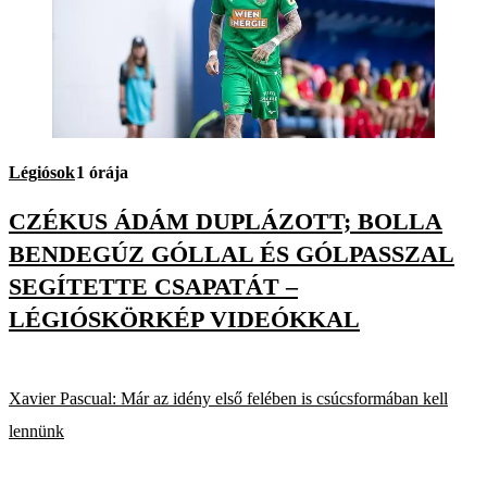
Légiósok
1 órája
CZÉKUS ÁDÁM DUPLÁZOTT; BOLLA
BENDEGÚZ GÓLLAL ÉS GÓLPASSZAL
SEGÍTETTE CSAPATÁT –
LÉGIÓSKÖRKÉP VIDEÓKKAL
Xavier Pascual: Már az idény első felében is csúcsformában kell
lennünk