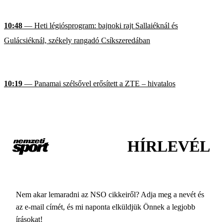
10:48
— Heti légiósprogram: bajnoki rajt Sallaiéknál és
Gulácsiéknál, székely rangadó Csíkszeredában
10:19
— Panamai szélsővel erősített a ZTE – hivatalos
HÍRLEVÉL
Nem akar lemaradni az NSO cikkeiről? Adja meg a nevét és
az e-mail címét, és mi naponta elküldjük Önnek a legjobb
írásokat!