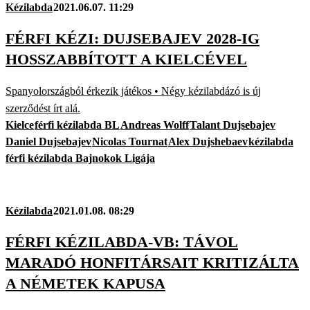
Kézilabda
2021.06.07. 11:29
FÉRFI KÉZI: DUJSEBAJEV 2028-IG
HOSSZABBÍTOTT A KIELCÉVEL
Spanyolországból érkezik játékos • Négy kézilabdázó is új
szerződést írt alá.
Kielce
férfi kézilabda BL
Andreas Wolff
Talant Dujsebajev
Daniel Dujsebajev
Nicolas Tournat
Alex Dujshebaev
kézilabda
férfi kézilabda Bajnokok Ligája
Kézilabda
2021.01.08. 08:29
FÉRFI KÉZILABDA-VB: TÁVOL
MARADÓ HONFITÁRSAIT KRITIZÁLTA
A NÉMETEK KAPUSA