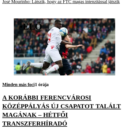
José Mourinho: Látszik, hogy az FTC magas intenzitással játszik
•
ÉLŐ
Minden más foci
1 órája
A KORÁBBI FERENCVÁROSI
KÖZÉPPÁLYÁS ÚJ CSAPATOT TALÁLT
MAGÁNAK – HÉTFŐI
TRANSZFERHÍRADÓ