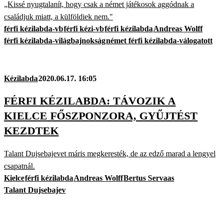
„Kissé nyugtalanít, hogy csak a német játékosok aggódnak a
családjuk miatt, a külföldiek nem."
férfi kézilabda-vb
férfi kézi-vb
férfi kézilabda
Andreas Wolff
férfi kézilabda-világbajnokság
német férfi kézilabda-válogatott
Kézilabda
2020.06.17. 16:05
FÉRFI KÉZILABDA: TÁVOZIK A
KIELCE FŐSZPONZORA, GYŰJTÉST
KEZDTEK
Talant Dujsebajevet máris megkeresték, de az edző marad a lengyel
csapatnál.
Kielce
férfi kézilabda
Andreas Wolff
Bertus Servaas
Talant Dujsebajev