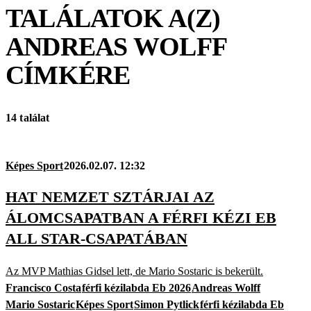
TALÁLATOK A(Z)
ANDREAS WOLFF
CÍMKÉRE
14 találat
Képes Sport
2026.02.07. 12:32
HAT NEMZET SZTÁRJAI AZ
ÁLOMCSAPATBAN A FÉRFI KÉZI EB
ALL STAR-CSAPATÁBAN
Az MVP Mathias Gidsel lett, de Mario Sostaric is bekerült.
Francisco Costa
férfi kézilabda Eb 2026
Andreas Wolff
Mario Sostaric
Képes Sport
Simon Pytlick
férfi kézilabda Eb