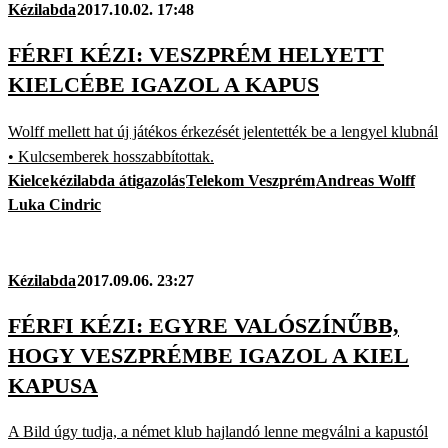
Kézilabda
2017.10.02. 17:48
FÉRFI KÉZI: VESZPRÉM HELYETT
KIELCÉBE IGAZOL A KAPUS
Wolff mellett hat új játékos érkezését jelentették be a lengyel klubnál
• Kulcsemberek hosszabbítottak.
Kielce
kézilabda átigazolás
Telekom Veszprém
Andreas Wolff
Luka Cindric
Kézilabda
2017.09.06. 23:27
FÉRFI KÉZI: EGYRE VALÓSZÍNŰBB,
HOGY VESZPRÉMBE IGAZOL A KIEL
KAPUSA
A Bild úgy tudja, a német klub hajlandó lenne megválni a kapustól