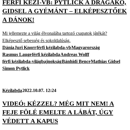
FÉRFI KÉZI-VB: PYTLICK A DRÁGAKŐ,
GIDSEL A GYÉMÁNT – ELKÉPESZTŐEK
A DÁNOK!
Mi jellemezte a világ élvonalába tartozó csapatok játékát?
Elképesztő sebesség és sokoldalúság.
Dánia
Juri Knorr
férfi kézilabda-vb
Magyarország
Rasmus Lauge
férfi kézilabda
Andreas Wolff
férfi kézilabda-világbajnokság
Bánhidi Bence
Mathias Gidsel
Simon Pytlick
Kézilabda
2022.10.07. 12:24
VIDEÓ: KÉZZEL? MÉG MIT NEM! A
FEJE FÖLÉ EMELTE A LÁBÁT, ÚGY
VÉDETT A KAPUS