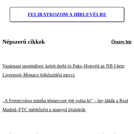
FELIRATKOZOM A HÍRLEVÉLRE
Népszerű cikkek
Összes hír
Vasárnapi sportműsor: keleti derbi és Paks–Honvéd az NB I-ben;
Liverpool–Monaco felkészülési meccs
„A Ferencváros mintha tétmeccsre jött volna ki” – így látták a Real
Madrid–FTC mérkőzést a spanyol újságírók