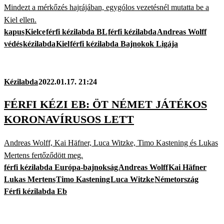
Mindezt a mérkőzés hajrájában, egygólos vezetésnél mutatta be a
Kiel ellen.
kapus
Kielce
férfi kézilabda BL
férfi kézilabda
Andreas Wolff
védés
kézilabda
Kiel
férfi kézilabda Bajnokok Ligája
Kézilabda
2022.01.17. 21:24
FÉRFI KÉZI EB: ÖT NÉMET JÁTÉKOS
KORONAVÍRUSOS LETT
Andreas Wolff, Kai Häfner, Luca Witzke, Timo Kastening és Lukas
Mertens fertőződött meg.
férfi kézilabda Európa-bajnokság
Andreas Wolff
Kai Häfner
Lukas Mertens
Timo Kastening
Luca Witzke
Németország
Férfi kézilabda Eb