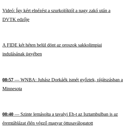
Videó: Így kért elnézést a szurkolóktól a nagy zakó után a
DVTK edzője
A FIDE két héten belül dönt az oroszok sakkolimpiai
indulásának ügyében
08:57
— WNBA: Juhász Dorkáék ismét győztek, rájátszásban a
Minnesota
08:40
— Szinte lemásolta a tavalyi Eb-t az Isztambulban is az
éremtáblázat élén végző magyar öttusaválogatott