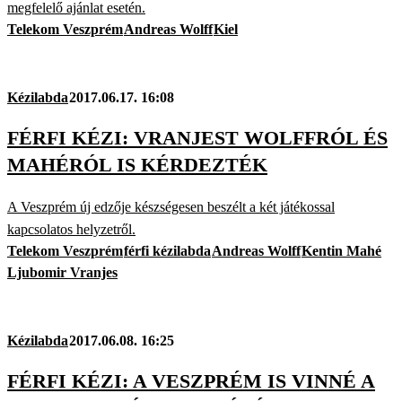
megfelelő ajánlat esetén.
Telekom Veszprém
Andreas Wolff
Kiel
Kézilabda
2017.06.17. 16:08
FÉRFI KÉZI: VRANJEST WOLFFRÓL ÉS
MAHÉRÓL IS KÉRDEZTÉK
A Veszprém új edzője készségesen beszélt a két játékossal
kapcsolatos helyzetről.
Telekom Veszprém
férfi kézilabda
Andreas Wolff
Kentin Mahé
Ljubomir Vranjes
Kézilabda
2017.06.08. 16:25
FÉRFI KÉZI: A VESZPRÉM IS VINNÉ A