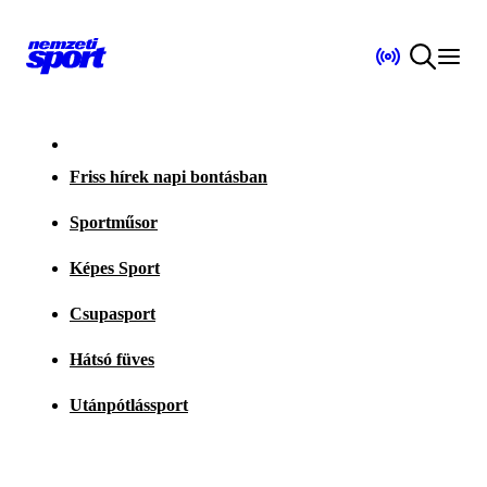
Friss hírek napi bontásban
Sportműsor
Képes Sport
Csupasport
Hátsó füves
Utánpótlássport