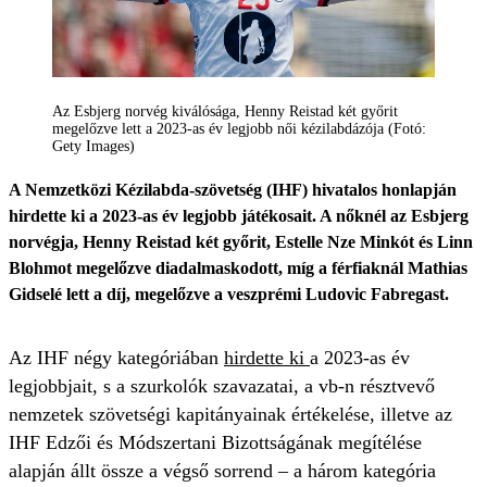
Az Esbjerg norvég kiválósága, Henny Reistad két győrit
megelőzve lett a 2023-as év legjobb női kézilabdázója (Fotó:
Gety Images)
A Nemzetközi Kézilabda-szövetség (IHF) hivatalos honlapján
hirdette ki a 2023-as év legjobb játékosait. A nőknél az Esbjerg
norvégja, Henny Reistad két győrit, Estelle Nze Minkót és Linn
Blohmot megelőzve diadalmaskodott, míg a férfiaknál Mathias
Gidselé lett a díj, megelőzve a veszprémi Ludovic Fabregast.
Az IHF négy kategóriában
hirdette ki
a 2023-as év
legjobbjait, s a szurkolók szavazatai, a vb-n résztvevő
nemzetek szövetségi kapitányainak értékelése, illetve az
IHF Edzői és Módszertani Bizottságának megítélése
alapján állt össze a végső sorrend – a három kategória