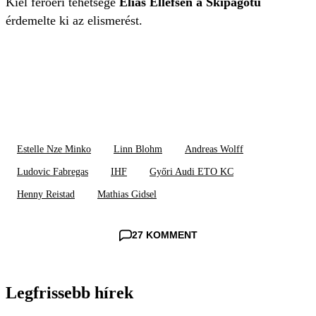
Kiel feröeri tehetsége
Elias Ellefsen á Skipagötu
érdemelte ki az elismerést.
Estelle Nze Minko
Linn Blohm
Andreas Wolff
Ludovic Fabregas
IHF
Győri Audi ETO KC
Henny Reistad
Mathias Gidsel
27 KOMMENT
Legfrissebb hírek