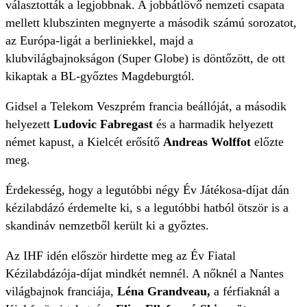
választották a legjobbnak. A jobbátlövő nemzeti csapata
mellett klubszinten megnyerte a második számú sorozatot,
az Európa-ligát a berliniekkel, majd a
klubvilágbajnokságon (Super Globe) is döntőzött, de ott
kikaptak a BL-győztes Magdeburgtól.
Gidsel a Telekom Veszprém francia beállóját, a második
helyezett
Ludovic Fabregast
és a harmadik helyezett
német kapust, a Kielcét erősítő
Andreas Wolffot
előzte
meg.
Érdekesség, hogy a legutóbbi négy Év Játékosa-díjat dán
kézilabdázó érdemelte ki, s a legutóbbi hatból ötször is a
skandináv nemzetből került ki a győztes.
Az IHF idén először hirdette meg az Év Fiatal
Kézilabdázója-díjat mindkét nemnél. A nőknél a Nantes
világbajnok franciája,
Léna Grandveau,
a férfiaknál a