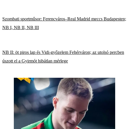
Szombati sportműsor: Ferencváros–Real Madrid meccs Budapesten;
NB I, NB II, NB III
NB II: öt piros lap és Vidi-győzelem Fehérváron; az utolsó percben
úszott el a Gyirmót hibátlan mérlege