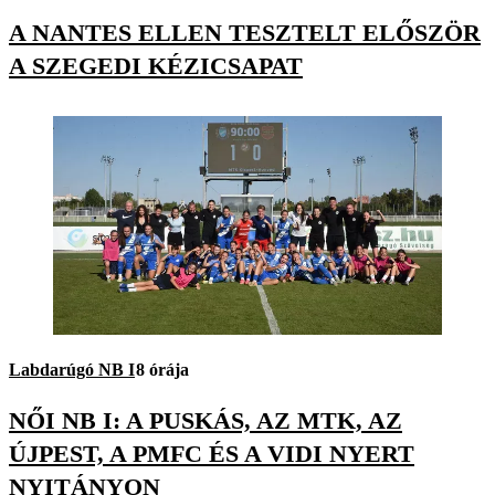
A NANTES ELLEN TESZTELT ELŐSZÖR
A SZEGEDI KÉZICSAPAT
Labdarúgó NB I
8 órája
NŐI NB I: A PUSKÁS, AZ MTK, AZ
ÚJPEST, A PMFC ÉS A VIDI NYERT
NYITÁNYON