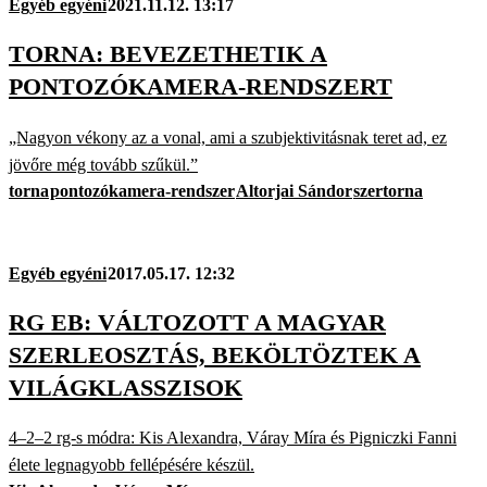
Egyéb egyéni
2021.11.12. 13:17
TORNA: BEVEZETHETIK A
PONTOZÓKAMERA-RENDSZERT
„Nagyon vékony az a vonal, ami a szubjektivitásnak teret ad, ez
jövőre még tovább szűkül.”
torna
pontozókamera-rendszer
Altorjai Sándor
szertorna
Egyéb egyéni
2017.05.17. 12:32
RG EB: VÁLTOZOTT A MAGYAR
SZERLEOSZTÁS, BEKÖLTÖZTEK A
VILÁGKLASSZISOK
4–2–2 rg-s módra: Kis Alexandra, Váray Míra és Pigniczki Fanni
élete legnagyobb fellépésére készül.