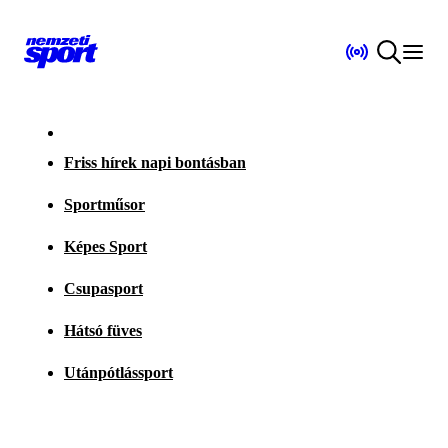
Friss hírek napi bontásban
Sportműsor
Képes Sport
Csupasport
Hátsó füves
Utánpótlássport