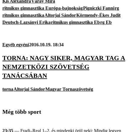
Kis Alexandra
Váray Míra
ritmikus gimnasztika Európa-bajnokság
Pigniczki Fanni
rg
ritmikus gimnasztika
Altorjai Sándor
Körmendy-Ékes Judit
Deutsch-Lazsányi Erika
ritmikus gimnasztika Eb
rg Eb
Egyéb egyéni
2016.10.19. 18:34
TORNA: NAGY SIKER, MAGYAR TAG A
NEMZETKÖZI SZÖVETSÉG
TANÁCSÁBAN
torna
Altorjai Sándor
Magyar Tornaszövetség
Még több sport
23:35
— Fradi–Real 1–2, és mindenki örül neki; Mindig legyen