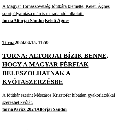
A Magyar Tornaszövetség főtitkára kiemelte, Keleti Ágnes
sportpályafutása után is maradandót alkotott.
torna
Altorjai Sándor
Keleti Ágnes
Torna
2024.04.15. 11:59
TORNA: ALTORJAI BÍZIK BENNE,
HOGY A MAGYAR FÉRFIAK
BELESZÓLHATNAK A
KVÓTASZERZÉSBE
A főtitkár szerint Mészáros Krisztofer hibátlan gyakorlatokkal
szerezhet kvótát.
torna
Párizs 2024
Altorjai Sándor