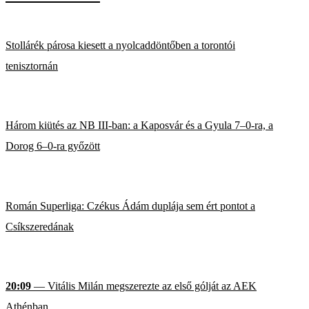
Stollárék párosa kiesett a nyolcaddöntőben a torontói
tenisztornán
Három kiütés az NB III-ban: a Kaposvár és a Gyula 7–0-ra, a
Dorog 6–0-ra győzött
Román Superliga: Czékus Ádám duplája sem ért pontot a
Csíkszeredának
20:09
— Vitális Milán megszerezte az első gólját az AEK
Athénban