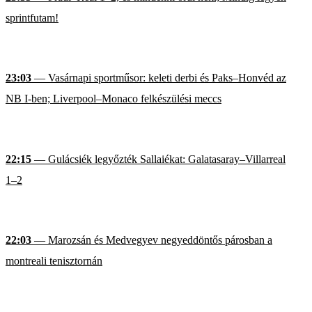
sprintfutam!
23:03
— Vasárnapi sportműsor: keleti derbi és Paks–Honvéd az
NB I-ben; Liverpool–Monaco felkészülési meccs
22:15
— Gulácsiék legyőzték Sallaiékat: Galatasaray–Villarreal
1–2
22:03
— Marozsán és Medvegyev negyeddöntős párosban a
montreali tenisztornán