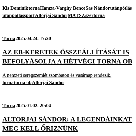
Kis Dominik
torna
Hamza-Vargity Bence
Sas Nándor
utánpótlás
utánpótlássport
Altorjai Sándor
MATSZ
szertorna
Torna
2025.04.24. 17:20
AZ EB-KERETEK ÖSSZEÁLLÍTÁSÁT IS
BEFOLYÁSOLJA A HÉTVÉGI TORNA OB
A nemzeti seregszemlét szombaton és vasárnap rendezik.
torna
torna ob
Altorjai Sándor
Torna
2025.01.02. 20:04
ALTORJAI SÁNDOR: A LEGENDÁINKAT
MEG KELL ŐRIZNÜNK