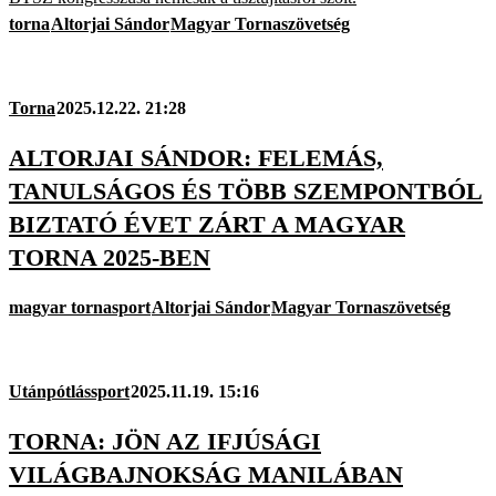
torna
Altorjai Sándor
Magyar Tornaszövetség
Torna
2025.12.22. 21:28
ALTORJAI SÁNDOR: FELEMÁS,
TANULSÁGOS ÉS TÖBB SZEMPONTBÓL
BIZTATÓ ÉVET ZÁRT A MAGYAR
TORNA 2025-BEN
magyar tornasport
Altorjai Sándor
Magyar Tornaszövetség
Utánpótlássport
2025.11.19. 15:16
TORNA: JÖN AZ IFJÚSÁGI
VILÁGBAJNOKSÁG MANILÁBAN