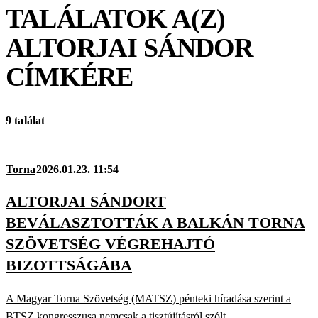
TALÁLATOK A(Z)
ALTORJAI SÁNDOR
CÍMKÉRE
9 találat
Torna
2026.01.23. 11:54
ALTORJAI SÁNDORT
BEVÁLASZTOTTÁK A BALKÁN TORNA
SZÖVETSÉG VÉGREHAJTÓ
BIZOTTSÁGÁBA
A Magyar Torna Szövetség (MATSZ) pénteki híradása szerint a
BTSZ kongresszusa nemcsak a tisztújításról szólt.