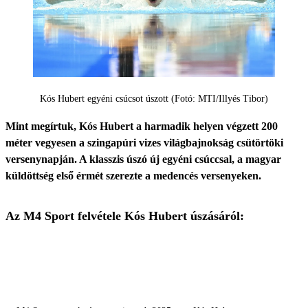
Kós Hubert egyéni csúcsot úszott (Fotó: MTI/Illyés Tibor)
Mint megírtuk, Kós Hubert a harmadik helyen végzett 200
méter vegyesen a szingapúri vizes világbajnokság csütörtöki
versenynapján. A klasszis úszó új egyéni csúccsal, a magyar
küldöttség első érmét szerezte a medencés versenyeken.
Az M4 Sport felvétele Kós Hubert úszásáról: