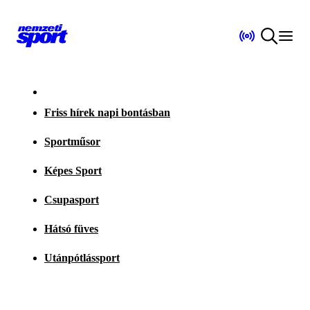
Friss hírek napi bontásban
Sportműsor
Képes Sport
Csupasport
Hátsó füves
Utánpótlássport