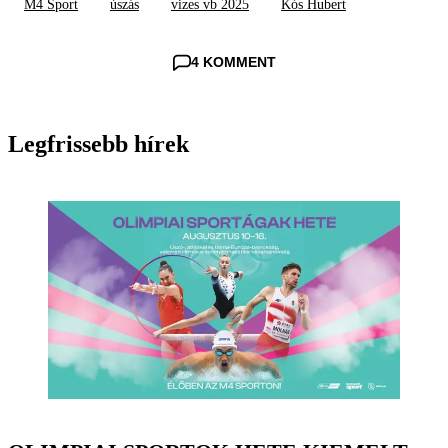
M4 Sport
úszás
vizes vb 2025
Kós Hubert
4 KOMMENT
Legfrissebb hírek