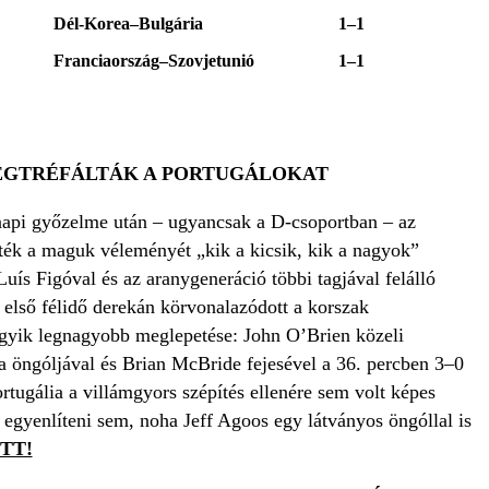
Dél-Korea–Bulgária
1–1
Franciaország–Szovjetunió
1–1
 MEGTRÉFÁLTÁK A PORTUGÁLOKAT
napi győzelme után – ugyancsak a D-csoportban – az
ették a maguk véleményét „kik a kicsik, kik a nagyok”
uís Figóval és az aranygeneráció többi tagjával felálló
 első félidő derekán körvonalazódott a korszak
gyik legnagyobb meglepetése: John O’Brien közeli
ta öngóljával és Brian McBride fejesével a 36. percben 3–0
ortugália a villámgyors szépítés ellenére sem volt képes
 egyenlíteni sem, noha Jeff Agoos egy látványos öngóllal is
TT!