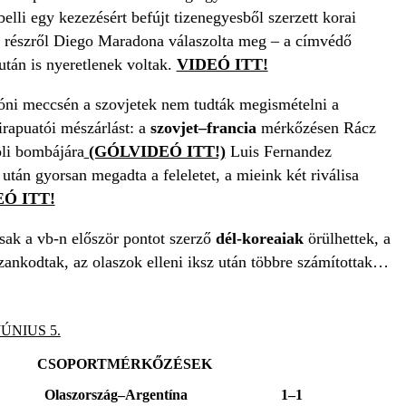
elli egy kezezésért befújt tizenegyesből szerzett korai
n
részről Diego Maradona válaszolta meg – a címvédő
után is nyeretlenek voltak.
VIDEÓ ITT!
óni meccsén a szovjetek nem tudták megismételni a
irapuatói mészárlást: a
szovjet–francia
mérkőzésen Rácz
oli bombájára
(GÓLVIDEÓ ITT!)
Luis Fernandez
után gyorsan megadta a feleletet, a mieink két riválisa
Ó ITT!
ak a vb-n először pontot szerző
dél-koreaiak
örülhettek, a
zankodtak, az olaszok elleni iksz után többre számítottak…
JÚNIUS 5.
CSOPORTMÉRKŐZÉSEK
Olaszország–Argentína
1–1