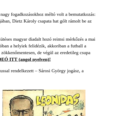
 a nagy fogadkozásokhoz méltó volt a bemutatkozás:
ában, Dietz Károly csapata hat gólt rámolt be az
iütéses magyar diadalt hozó reimsi mérkőzés a mai
ban a helyiek felidézik, akkoriban a futball a
nt zökkenőmentesen, de végül az eredetileg csupa
EÓ ITT (angol nyelven)!
ssal rendelkezett – Sárosi György jogász, a