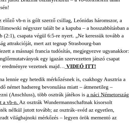
sén!
z előző vb-n is gólt szerző csillag, Leónidas háromszor, a
limowski négyszer talált be a kapuba – a hosszabbításban a
obb (2:1), csapata végül 6:5-re nyert. „Ne keressük tovább a
g attrakcióját, mert azt tegnap Strasbourg-ban
dezett a másnapi francia tudósítás, megjegyezve ugyanakkor:
onglőrmutatványok egy igazán szervezetten játszó csapat
gy eredményre vezetnek majd…
VIDEÓ ITT!
lna lennie egy hetedik mérkőzésnek is, csakhogy Ausztria a
dő német hadsereg bevonulása miatt – átmenetileg –
zni (Anschluss), több osztrák játékos is
a náci Németország
tt a vb-n.
Az osztrák Wundermannschaftnak kisorsolt
áték nélkül jutott tovább; az osztrák–svéd az egyetlen,
aradt világbajnoki mérkőzés – legyen örök mementó az