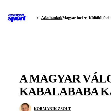
Adatbankok
Magyar foci
Külföldi foci
A MAGYAR VÁLO
KABALABABA KA
KORMANIK ZSOLT