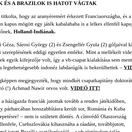
K ÉS A BRAZILOK IS HATOT VÁGTAK
titkolta, hogy az aranyéremért érkezett Franciaországba, és
 kapus mögött egy játék kabalababa is a lelkes ellenfél kapuj
evőnek,
Holland-Indiának.
 Géza, Sárosi György (2) és Zsengellér Gyula (2) góljaival k
 szereplésének eddigi egyetlen emléke. Mint a mellékelt videó
ek egyik kifejezője volt, így a vb-csapat kialakítása sem me
 a legtehetségesebb indonéz labdarúgók is bekerülhettek –
VID
gképpen megjegyezték, hogy mindkét csapatkapitány doktorátu
zó (!) Achmad Nawir orvos volt.
VIDEÓ ITT!
a házigazda franciák jutottak tovább a rendes játékidőben,
gy párharcában hosszabbításra került sor, Románia és Kuba
epetésre! – nem is született döntés. A címvédő Olaszország
llenfele, Csehszlovákia kihasználta a ráadást, továbbjutott,
el jutott Brazília osztályrészéül – a vb-történelem talán