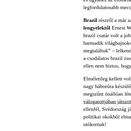
legfordulatosabb mecc
Brazil
részről a már a
lengyelektől
Ernest Wi
brazil csatár volt a j
harmadik világbajnoksá
megtaláltuk” – lelken
a csodálatos brazil zs
ellen nem biztos, ho
Elméletileg kellett vo
nagy háborúra készülő
megszűnt önállóan léte
válogatottjában játszo
ellenfél, Svédország j
politikai okokból elm
utókornak!