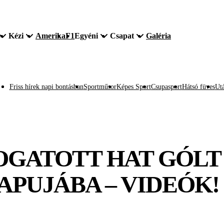
Kézi
Amerika
F1
Egyéni
Csapat
Galéria
Friss hírek napi bontásban
Sportműsor
Képes Sport
Csupasport
Hátsó füves
Utá
GATOTT HAT GÓLT
PUJÁBA – VIDEÓK!