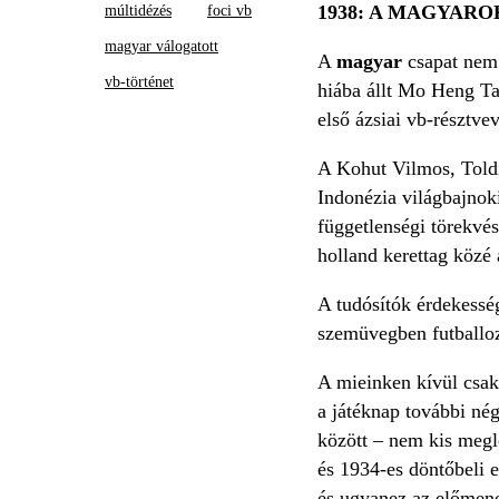
1938: A MAGYARO
múltidézés
foci vb
magyar válogatott
A
magyar
csapat nem 
vb-történet
hiába állt Mo Heng Tan
első ázsiai vb-résztv
A Kohut Vilmos, Toldi
Indonézia világbajnoki
függetlenségi törekvés
holland kerettag közé
A tudósítók érdekessé
szemüvegben futballo
A mieinken kívül csak 
a játéknap további né
között – nem kis megl
és 1934-es döntőbeli e
és ugyanez az előmenet