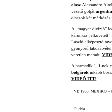
olasz
Alessandro Altob
vezető gólját
argenti
olaszok két mérkőzés 
A „magyar divízió” le
kárunkra „elkövetett” 
László elképesztő táv
gyönyörű labdaátvétel 
veretlen maradt.
VIDE
A harmadik 1–1-nek cs
bolgárok
inkább boss
VIDEÓ ITT!
VB 1986, MEXIKÓ – 
Puebla