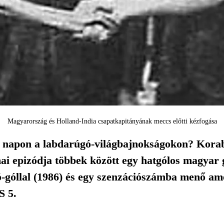
Magyarország és Holland-India csapatkapitányának meccs előtti kézfogása
a napon a labdarúgó-világbajnokságokon? Korabel
mai epizódja többek között egy hatgólos magyar 
-góllal (1986) és egy szenzációszámba menő ame
 5.