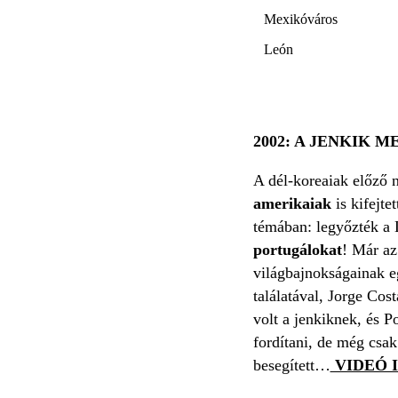
Mexikóváros
León
2002: A JENKIK
A dél-koreaiak előző 
amerikaiak
is kifejt
témában: legyőzték a L
portugálokat
! Már az
világbajnokságainak e
találatával, Jorge Cos
volt a jenkiknek, és P
fordítani, de még csak
besegített…
VIDEÓ I