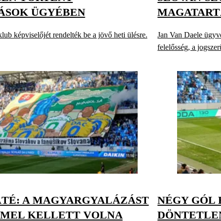
ÁSOK ÜGYÉBEN
MAGATART
klub képviselőjét rendelték be a jövő heti ülésre.
Jan Van Daele ügyvez
felelősség, a jogszer
TÉ: A MAGYARGYALÁZÁST
NÉGY GÓL 
MEL KELLETT VOLNA
DÖNTETLEN