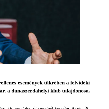
ellenes események tükrében a felvidéki
ár, a dunaszerdahelyi klub tulajdonosa.
. Három dologról szeretnék beszélni. Az elmúlt