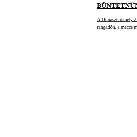
BÜNTETNÜN
A Dunaszerdahely 2–2
rangadón, a meccs m