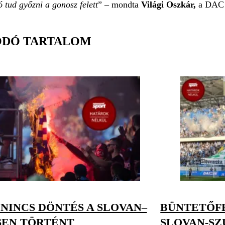
 tud győzni a gonosz felett
” – mondta
Világi Oszkár,
a DAC t
ÓDÓ TARTALOM
NINCS DÖNTÉS A SLOVAN–
BÜNTETŐFE
SEN TÖRTÉNT
SLOVAN-S