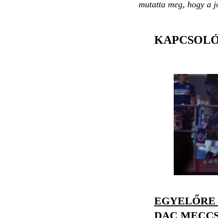
mutatta meg, hogy a jó
KAPCSOL
EGYELŐRE 
DAC MECC