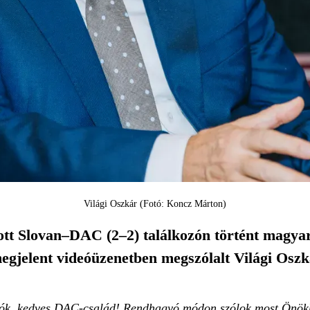
Világi Oszkár (Fotó: Koncz Márton)
ott Slovan–DAC (2–2) találkozón történt magyar
egjelent videóüzenetben megszólalt Világi Oszk
k, kedves DAC-család! Rendhagyó módon szólok most Önökhöz