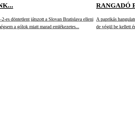
K...
RANGADÓ 
-es döntetlent játszott a Slovan Bratislava elleni
A paprikás hangulatú
égsem a gólok miatt marad emlékezetes...
de végül be kellett é