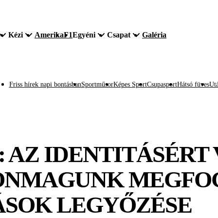
Kézi
Amerika
F1
Egyéni
Csapat
Galéria
Friss hírek napi bontásban
Sportműsor
Képes Sport
Csupasport
Hátsó füves
Utá
: AZ IDENTITÁSÉRT
ÖNMAGUNK MEGFO
ÁSOK LEGYŐZÉSE