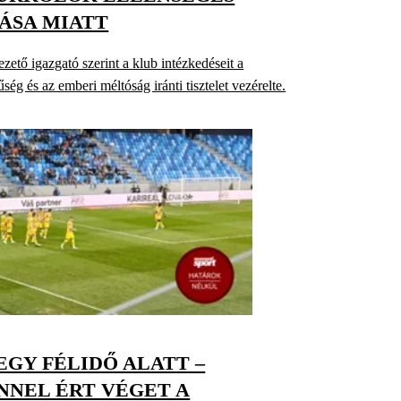
ÁSA MIATT
ető igazgató szerint a klub intézkedéseit a
űség és az emberi méltóság iránti tisztelet vezérelte.
EGY FÉLIDŐ ALATT –
NEL ÉRT VÉGET A