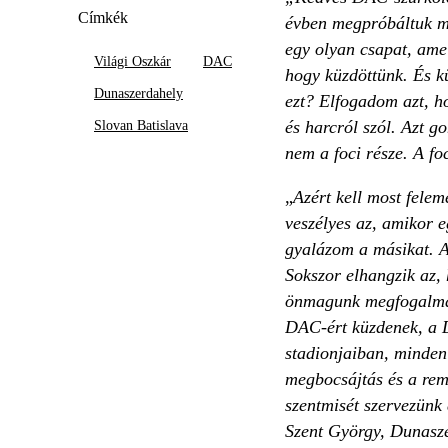
Címkék
évben megpróbáltuk me
egy olyan csapat, amel
Világi Oszkár
DAC
hogy küzdöttünk. És k
Dunaszerdahely
ezt? Elfogadom azt, h
és harcról szól. Azt g
Slovan Batislava
nem a foci része. A fo
„
Azért kell most fele
veszélyes az, amikor 
gyalázom a másikat. Az 
Sokszor elhangzik az, 
önmagunk megfogalmaz
DAC-ért küzdenek, a D
stadionjaiban, minden
megbocsájtás és a remé
szentmisét szervezünk
Szent György, Dunaszer