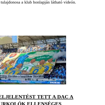
ulajdonosa a klub honlapján látható videón.
LJELENTÉST TETT A DAC A
ZURKOLÓK ELLENSÉGES