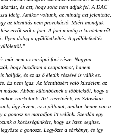
akarást, és azt, hogy soha nem adjuk fel. A DAC
zú ideig. Amikor voltunk, az mindig azt jelentette,
hogy az identitás nem provokáció. Miért mondjuk
sz erről szól a foci. A foci mindig a küzdelemről
 Ilyen dolog a gyűlöletkeltés. A gyűlöletkeltés
yűlölettől.”
dés már nem az európai foci része. Nagyon
 szól, hogy buzdítom a csapatomot, hanem
 hallják, és ez az ő életük részévé is válik ez.
és. Ez nem igaz. Az identitásért való küzdelem az
 mások. Abban különböznek a többiektől, hogy a
mikor szurkolunk. Azt szeretnénk, ha Szlovákia
unk, úgy érzem, ez a pillanat, amikor benne van a
gy a gonosz ne maradjon itt velünk. Szerdán egy
unk a közösségünkért, hogy az Isten segítse.
legyőzte a gonoszt. Legyőzte a sárkányt, és így