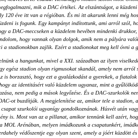
gfogalmazni, mik a DAC értékei. Az elszántságot, a küzdeni 
y 120 éve itt van a régióban. És mi itt akarunk lenni még hoss
üzdeni is fogunk. Egy kampányt indítottunk, ami arról szól, 
ogy a DAC-meccseken a küzdelem hevében mindenki drukkor, hi
ondolom, hogy vannak olyan dolgok, amik nem a pályára valók.
ci a stadionokban zajlik. Ezért a stadionokat meg kell óvni a g
melnünk a hangunkat, mivel a XXI. században az ilyen viselke
egy egész stadion olyan rigmusokat skandál, amely nem arról
is borzasztó, hogy ezt a gyalázkodást a gyerekek, a fiatalok is
hogy az identitásért való küzdelem ugyanaz, mint a gyűlölköd
ása, nem pedig a mások legyőzése. És a DAC-szurkolók nem
AC-ot buzdítják. A megjelenítése az, amikor tele a stadion, a
 csapat szurkolói ugyanígy gondolkoznának. Húsvét után vagy
ny is. Most van az a pillanat, amikor tennünk kell azért, ho
 a MOL Arénában, melyen imádkozunk a csapatunkért, imádkoz
dahely védőszentje egy olyan szent, amely a jóért küzdött és 