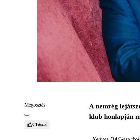
Megosztás
A nemrég lejátsz
klub honlapján m
0
Tetszik
„Kedves DAC-szurkoló