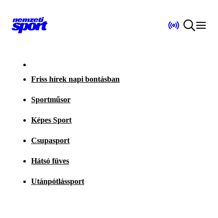
Friss hírek napi bontásban
Sportműsor
Képes Sport
Csupasport
Hátsó füves
Utánpótlássport