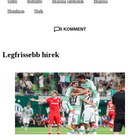
videó
Robinho
Brazília játékosok
Brazília
Honduras
Hulk
0 KOMMENT
Legfrissebb hírek