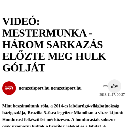
VIDEÓ:
MESTERMUNKA -
HÁROM SARKAZÁS
ELŐZTE MEG HULK
GÓLJÁT
0
nemzetisport.hu nemzetisport.hu
2013.11.17. 09:37
Mint beszámoltunk róla, a 2014-es labdarúgó-világbajnokság
házigazdája, Brazília 5–0-ra legyőzte Miamiban a vb-re kijutott
Hondurast felkészülési mérkőzésen. A hondurasiak sokszor
csak nyomozni tudták a brazilok játékát és a labdát. A