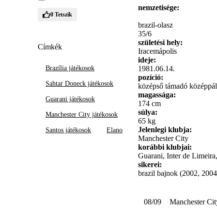
nemzetisége:
0
Tetszik
brazil-olasz
35/6
születési hely:
Címkék
Iracemápolis
ideje:
Brazília játékosok
1981.06.14.
pozíció:
Sahtar Doneck játékosok
középső támadó középpály
magassága:
Guarani játékosok
174 cm
súlya:
Manchester City játékosok
65 kg
Jelenlegi klubja:
Santos játékosok
Elano
Manchester City
korábbi klubjai:
Guarani, Inter de Limeira
sikerei:
brazil bajnok (2002, 200
08/09
Manchester Cit