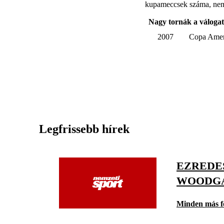
kupameccsek száma, nem
Nagy tornák a válogato
2007
Copa Amer
Legfrissebb hírek
EZREDES
WOODGA
Minden más f