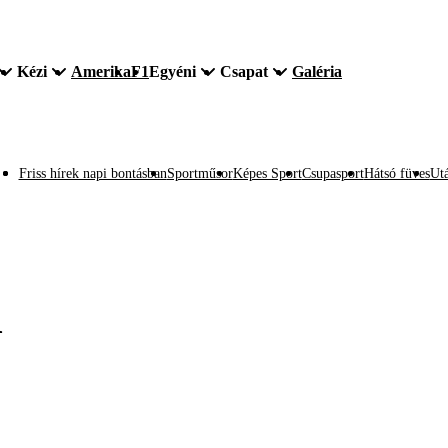
Kézi
Amerika
F1
Egyéni
Csapat
Galéria
Friss hírek napi bontásban
Sportműsor
Képes Sport
Csupasport
Hátsó füves
Utá