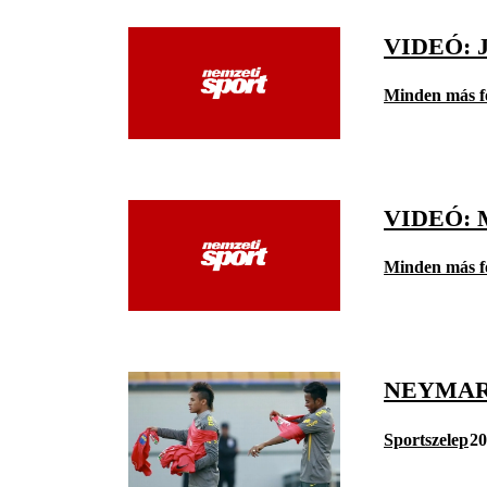
VIDEÓ: 
Minden más f
VIDEÓ:
Minden más f
NEYMAR
Sportszelep
20