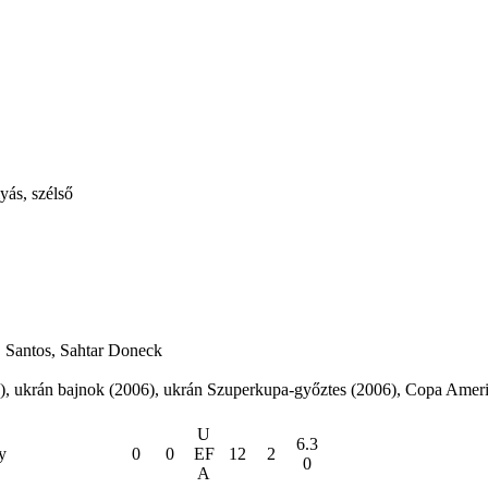
ás, szélső
, Santos, Sahtar Doneck
4), ukrán bajnok (2006), ukrán Szuperkupa-győztes (2006), Copa Amer
U
6.3
y
0
0
EF
12
2
0
A