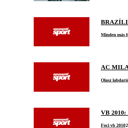
BRAZÍLI
Minden más f
AC MILA
Olasz labdar
VB 2010
Foci vb 2010
2