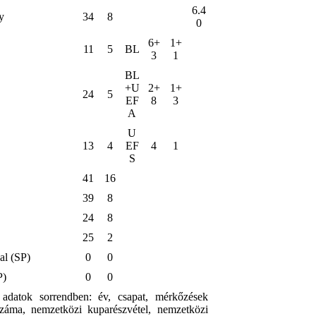
6.4
y
34
8
0
6+
1+
11
5
BL
3
1
BL
+U
2+
1+
24
5
EF
8
3
A
U
13
4
EF
4
1
S
41
16
39
8
24
8
25
2
al (SP)
0
0
P)
0
0
 adatok sorrendben: év, csapat, mérkőzések
száma, nemzetközi kuparészvétel, nemzetközi