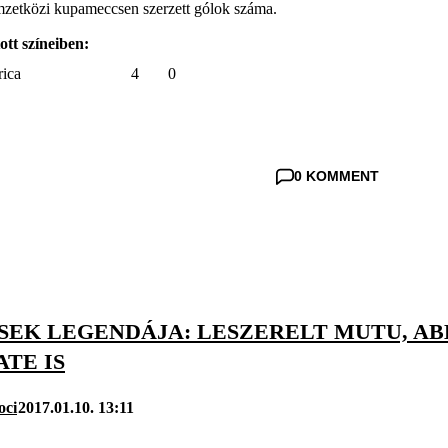
zetközi kupameccsen szerzett gólok száma.
tt színeiben:
ica
4
0
0 KOMMENT
EK LEGENDÁJA: LESZERELT MUTU, ABB
TE IS
oci
2017.01.10. 13:11